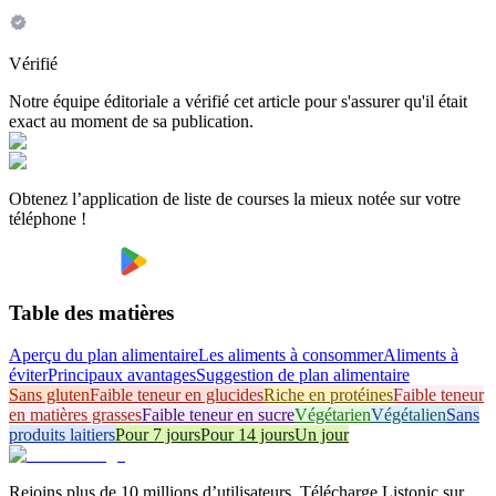
Vérifié
Notre équipe éditoriale a vérifié cet article pour s'assurer qu'il était
exact au moment de sa publication.
Obtenez l’application de liste de courses la mieux notée sur votre
téléphone !
Table des matières
Aperçu du plan alimentaire
Les aliments à consommer
Aliments à
éviter
Principaux avantages
Suggestion de plan alimentaire
Sans gluten
Faible teneur en glucides
Riche en protéines
Faible teneur
en matières grasses
Faible teneur en sucre
Végétarien
Végétalien
Sans
produits laitiers
Pour 7 jours
Pour 14 jours
Un jour
Rejoins plus de 10 millions d’utilisateurs. Télécharge Listonic sur