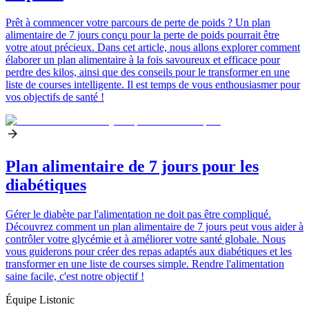
Prêt à commencer votre parcours de perte de poids ? Un plan
alimentaire de 7 jours conçu pour la perte de poids pourrait être
votre atout précieux. Dans cet article, nous allons explorer comment
élaborer un plan alimentaire à la fois savoureux et efficace pour
perdre des kilos, ainsi que des conseils pour le transformer en une
liste de courses intelligente. Il est temps de vous enthousiasmer pour
vos objectifs de santé !
Plan alimentaire de 7 jours pour les
diabétiques
Gérer le diabète par l'alimentation ne doit pas être compliqué.
Découvrez comment un plan alimentaire de 7 jours peut vous aider à
contrôler votre glycémie et à améliorer votre santé globale. Nous
vous guiderons pour créer des repas adaptés aux diabétiques et les
transformer en une liste de courses simple. Rendre l'alimentation
saine facile, c'est notre objectif !
Équipe Listonic