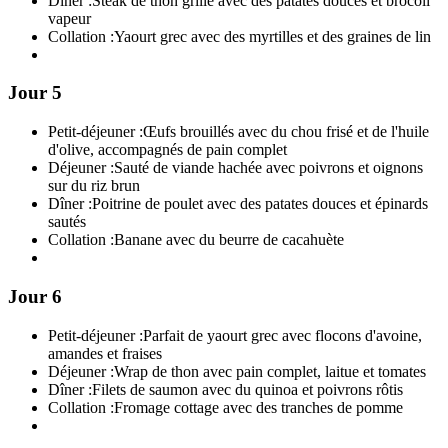
Dîner :
Steak de thon grillé avec des patates douces et brocoli
vapeur
Collation :
Yaourt grec avec des myrtilles et des graines de lin
Jour 5
Petit-déjeuner :
Œufs brouillés avec du chou frisé et de l'huile
d'olive, accompagnés de pain complet
Déjeuner :
Sauté de viande hachée avec poivrons et oignons
sur du riz brun
Dîner :
Poitrine de poulet avec des patates douces et épinards
sautés
Collation :
Banane avec du beurre de cacahuète
Jour 6
Petit-déjeuner :
Parfait de yaourt grec avec flocons d'avoine,
amandes et fraises
Déjeuner :
Wrap de thon avec pain complet, laitue et tomates
Dîner :
Filets de saumon avec du quinoa et poivrons rôtis
Collation :
Fromage cottage avec des tranches de pomme