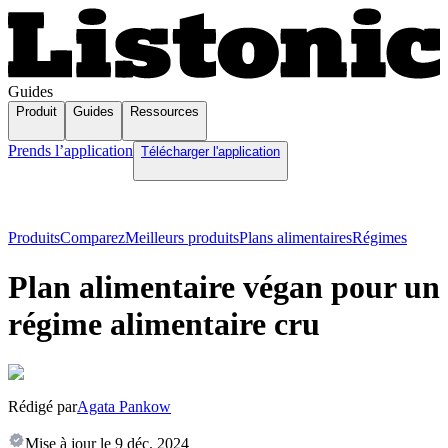
Guides
Produit
Guides
Ressources
Prends l’application
Télécharger l'application
Produits
Comparez
Meilleurs produits
Plans alimentaires
Régimes
Plan alimentaire végan pour un
régime alimentaire cru
Rédigé par
Agata Pankow
Mise à jour le
9 déc. 2024