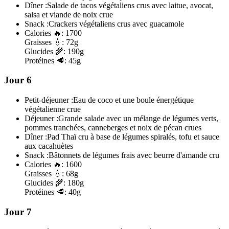
Dîner :
Salade de tacos végétaliens crus avec laitue, avocat,
salsa et viande de noix crue
Snack :
Crackers végétaliens crus avec guacamole
Calories
🔥:
1700
Graisses
💧:
72g
Glucides
🌾:
190g
Protéines
🥩:
45g
Jour 6
Petit-déjeuner :
Eau de coco et une boule énergétique
végétalienne crue
Déjeuner :
Grande salade avec un mélange de légumes verts,
pommes tranchées, canneberges et noix de pécan crues
Dîner :
Pad Thaï cru à base de légumes spiralés, tofu et sauce
aux cacahuètes
Snack :
Bâtonnets de légumes frais avec beurre d'amande cru
Calories
🔥:
1600
Graisses
💧:
68g
Glucides
🌾:
180g
Protéines
🥩:
40g
Jour 7