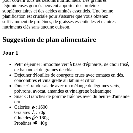
pour couvrir tous les besoins nutritionnels. Les grains et
légumineuses germés peuvent apporter des protéines
supplémentaires et des acides aminés essentiels. Une bonne
planification est cruciale pour s'assurer que vous obtenez
suffisamment de protéines, de graisses essentielles et d'autres
nutriments clés sans aucune cuisson.
Suggestion de plan alimentaire
Jour 1
Petit-déjeuner :
Smoothie vert à base d'épinards, de chou frisé,
de banane et de graines de chia
Déjeuner :
Nouilles de courgette crues avec tomates en dés,
concombres et vinaigrette au tahini et citron
Dîner :
Grande salade avec un mélange de légumes verts,
poivrons, avocat, amandes et vinaigrette balsamique
Snack :
Tranches de pomme fraîches avec du beurre d'amande
cru
Calories
🔥:
1600
Graisses
💧:
70g
Glucides
🌾:
180g
Protéines
🥩:
40g