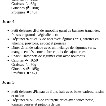
Graisses
💧:
68g
Glucides
🌾:
180g
Protéines
🥩:
40g
Jour 4
Petit-déjeuner :
Bol de smoothie garni de bananes tranchées,
fraises et granola végétalien cru
Déjeuner :
Rouleaux de nori avec légumes crus, carottes en
julienne, poivrons, avocat et pousses
Dîner :
Grande salade avec un mélange de légumes verts,
mangue en dés, concombre et noix de cajou crues
Snack :
Bâtonnets de légumes crus avec houmous
Calories
🔥:
1650
Graisses
💧:
70g
Glucides
🌾:
185g
Protéines
🥩:
42g
Jour 5
Petit-déjeuner :
Plateau de fruits frais avec baies variées, raisins
et melon
Déjeuner :
Nouilles de courgette crues avec sauce pesto,
tomates cerises et pignons de pin