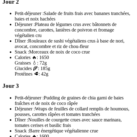
Jour 2
Petit-déjeuner :
Salade de fruits frais avec bananes tranchées,
baies et noix hachées
Déjeuner :
Plateau de légumes crus avec bâtonnets de
concombre, carottes, lanières de poivron et fromage
végétalien cru
Dîner :
Rouleaux de sushi végétaliens crus à base de nori,
avocat, concombre et riz de chou-fleur
Snack :
Morceaux de noix de coco crue
Calories
🔥:
1650
Graisses
💧:
72g
Glucides
🌾:
185g
Protéines
🥩:
42g
Jour 3
Petit-déjeuner :
Pudding de graines de chia garni de baies
fraîches et de noix de coco râpée
Déjeuner :
Wraps de feuilles de collard remplis de houmous,
pousses, carottes râpées et tomates tranchées
Dîner :
Nouilles de courgette crues avec sauce marinara,
tomates cerises et basilic frais
Snack :
Barre énergétique végétalienne crue
Calories
🔥:
1600