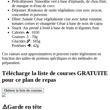
Petit-déjeuner :
Smoothie vert à base d'épinards, de chou frisé,
de mangue et d'eau de coco
Déjeuner :
Rouleaux de sushi végétaliens crus avec avocat,
concombre et poivrons
Dîner :
Salade César végétalienne crue avec laitue romaine,
tomates cerises et vinaigrette César à base de noix de cajou
Snack :
Jus pressé à froid à base de fruits et légumes frais
Calories
🔥:
1650
Graisses
💧:
70g
Glucides
🌾:
185g
Protéines
🥩:
42g
Ces valeurs sont approximatives et peuvent varier légèrement en
fonction des tailles de portions spécifiques et des méthodes de
préparation.
Télécharge la liste de courses GRATUITE
pour ce plan de repas
Obtiens la liste de courses
⚠️
Garde en tête