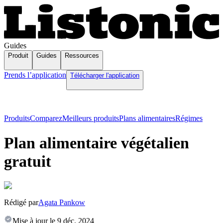
Guides
Produit
Guides
Ressources
Prends l’application
Télécharger l'application
Produits
Comparez
Meilleurs produits
Plans alimentaires
Régimes
Plan alimentaire végétalien
gratuit
Rédigé par
Agata Pankow
Mise à jour le
9 déc. 2024