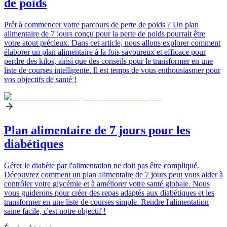
de poids
Prêt à commencer votre parcours de perte de poids ? Un plan
alimentaire de 7 jours conçu pour la perte de poids pourrait être
votre atout précieux. Dans cet article, nous allons explorer comment
élaborer un plan alimentaire à la fois savoureux et efficace pour
perdre des kilos, ainsi que des conseils pour le transformer en une
liste de courses intelligente. Il est temps de vous enthousiasmer pour
vos objectifs de santé !
Plan alimentaire de 7 jours pour les
diabétiques
Gérer le diabète par l'alimentation ne doit pas être compliqué.
Découvrez comment un plan alimentaire de 7 jours peut vous aider à
contrôler votre glycémie et à améliorer votre santé globale. Nous
vous guiderons pour créer des repas adaptés aux diabétiques et les
transformer en une liste de courses simple. Rendre l'alimentation
saine facile, c'est notre objectif !