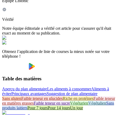
Équipe Listonic
Vérifié
Notre équipe éditoriale a vérifié cet article pour s'assurer qu'il était
exact au moment de sa publication.
Obtenez l’application de liste de courses la mieux notée sur votre
téléphone !
Table des matières
Aperçu du plan alimentaire
Les aliments à consommer
Aliments à
éviter
Principaux avantages
Suggestion de plan alimentaire
Sans gluten
Faible teneur en glucides
Riche en protéines
Faible teneur
en matières grasses
Faible teneur en sucre
Végétarien
Végétalien
Sans
produits laitiers
Pour 7 jours
Pour 14 jours
Un jour