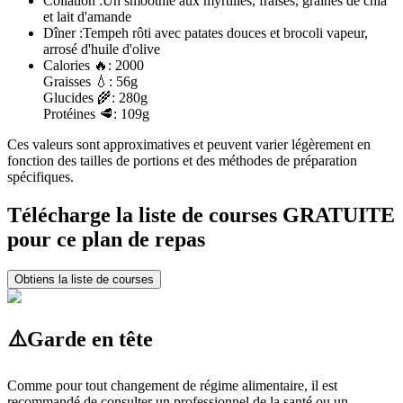
Collation :
Un smoothie aux myrtilles, fraises, graines de chia
et lait d'amande
Dîner :
Tempeh rôti avec patates douces et brocoli vapeur,
arrosé d'huile d'olive
Calories
🔥:
2000
Graisses
💧:
56g
Glucides
🌾:
280g
Protéines
🥩:
109g
Ces valeurs sont approximatives et peuvent varier légèrement en
fonction des tailles de portions et des méthodes de préparation
spécifiques.
Télécharge la liste de courses GRATUITE
pour ce plan de repas
Obtiens la liste de courses
⚠️
Garde en tête
Comme pour tout changement de régime alimentaire, il est
recommandé de consulter un professionnel de la santé ou un