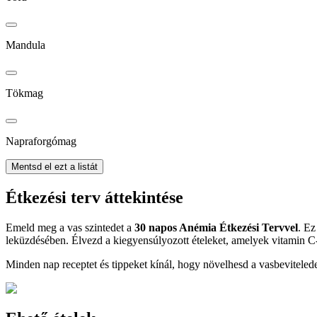
Mandula
Tökmag
Napraforgómag
Mentsd el ezt a listát
Étkezési terv áttekintése
Emeld meg a vas szintedet a
30 napos Anémia Étkezési Tervvel
. Ez
leküzdésében. Élvezd a kiegyensúlyozott ételeket, amelyek vitamin C-
Minden nap receptet és tippeket kínál, hogy növelhesd a vasbevitelede