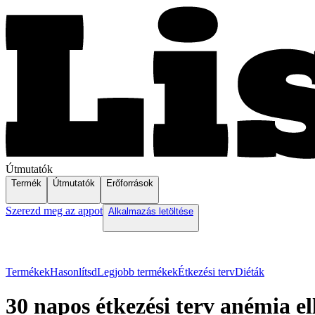
Útmutatók
Termék
Útmutatók
Erőforrások
Szerezd meg az appot
Alkalmazás letöltése
Termékek
Hasonlítsd
Legjobb termékek
Étkezési terv
Diéták
30 napos étkezési terv anémia el