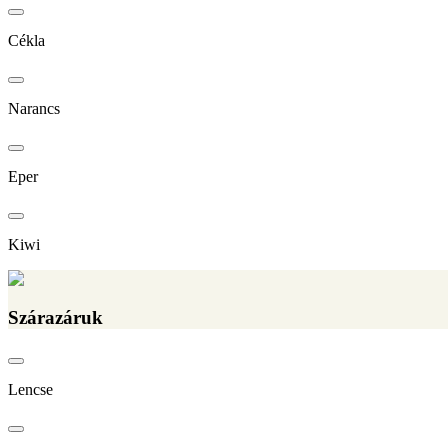
Cékla
Narancs
Eper
Kiwi
Szárazáruk
Lencse