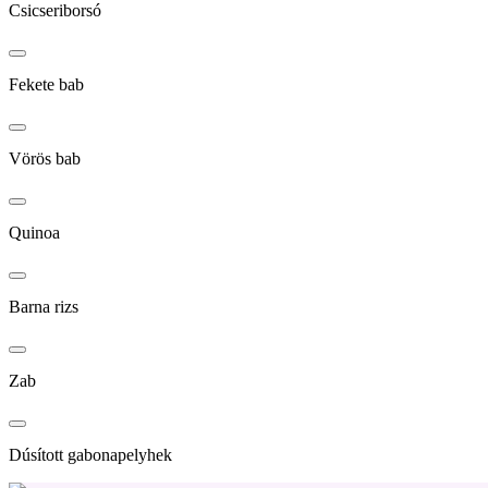
Csicseriborsó
Fekete bab
Vörös bab
Quinoa
Barna rizs
Zab
Dúsított gabonapelyhek