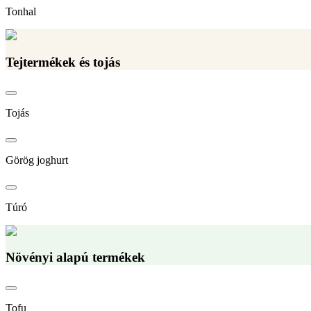
Tonhal
Tejtermékek és tojás
Tojás
Görög joghurt
Túró
Növényi alapú termékek
Tofu