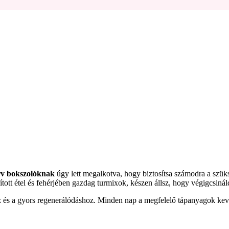
erv bokszolóknak
úgy lett megalkotva, hogy biztosítsa számodra a szüks
irított étel és fehérjében gazdag turmixok, készen állsz, hogy végigcsiná
hez és a gyors regenerálódáshoz. Minden nap a megfelelő tápanyagok kev