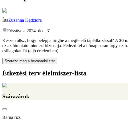
Írta
Zuzanna Kędziora
Frissítve a
2024. dec. 31.
Készen állsz, hogy belépj a ringbe a megfelelő táplálkozással? A
30 n
ez az útmutató mindezt biztosítja. Fedezd fel a hónap során fogyaszth
csillagokat lát (a jó értelemben).
Szerezd meg a bevásárlólistát
Étkezési terv élelmiszer-lista
Szárazáruk
Barna rizs