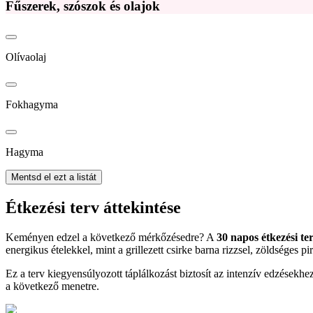
Fűszerek, szószok és olajok
Olívaolaj
Fokhagyma
Hagyma
Mentsd el ezt a listát
Étkezési terv áttekintése
Keményen edzel a következő mérkőzésedre? A
30 napos étkezési t
energikus ételekkel, mint a grillezett csirke barna rizzsel, zöldséges p
Ez a terv kiegyensúlyozott táplálkozást biztosít az intenzív edzések
a következő menetre.