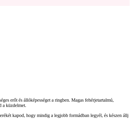
éges erőt és állóképességet a ringben. Magas fehérjetartalmú,
ld a küzdelmet.
erékét kapod, hogy mindig a legjobb formádban legyél, és készen állj