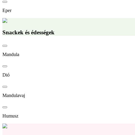
Eper
Snackek és édességek
Mandula
Dió
Mandulavaj
Humusz