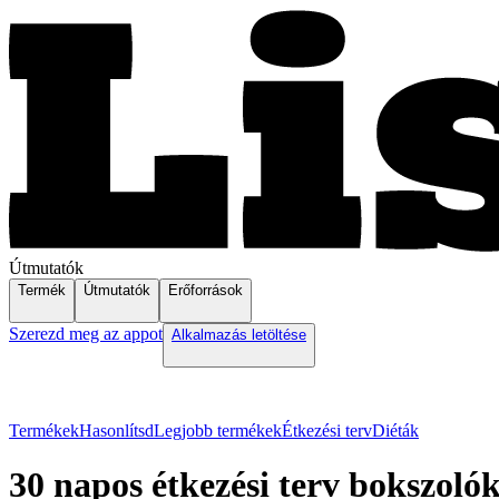
Útmutatók
Termék
Útmutatók
Erőforrások
Szerezd meg az appot
Alkalmazás letöltése
Termékek
Hasonlítsd
Legjobb termékek
Étkezési terv
Diéták
30 napos étkezési terv bokszoló