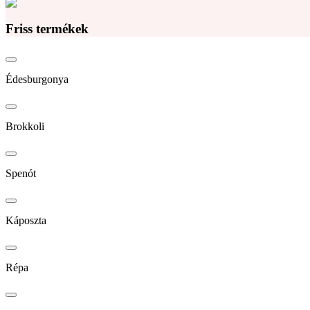
Friss termékek
Édesburgonya
Brokkoli
Spenót
Káposzta
Répa