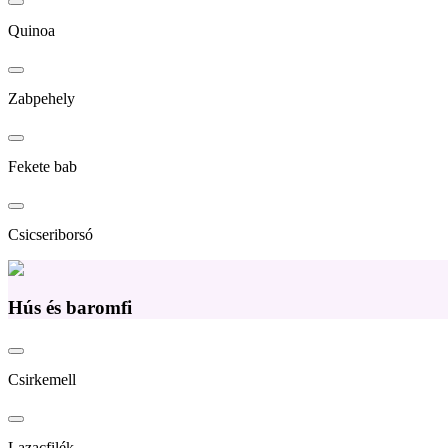
Quinoa
Zabpehely
Fekete bab
Csicseriborsó
Hús és baromfi
Csirkemell
Lazacfilék