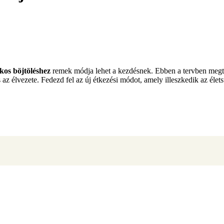
akos böjtöléshez
remek módja lehet a kezdésnek. Ebben a tervben megta
az élvezete. Fedezd fel az új étkezési módot, amely illeszkedik az élet