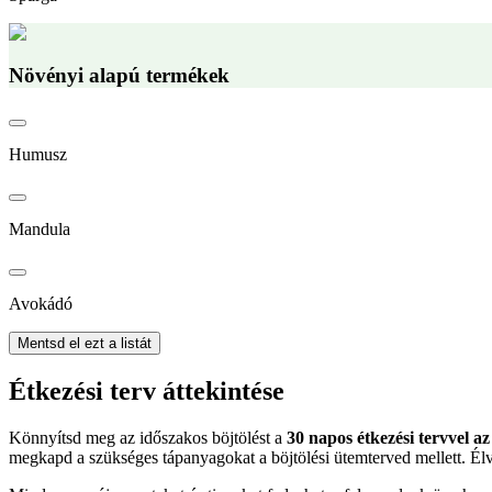
Növényi alapú termékek
Humusz
Mandula
Avokádó
Mentsd el ezt a listát
Étkezési terv áttekintése
Könnyítsd meg az időszakos böjtölést a
30 napos étkezési tervvel az
megkapd a szükséges tápanyagokat a böjtölési ütemterved mellett. Élv