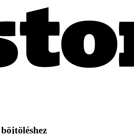
 böjtöléshez