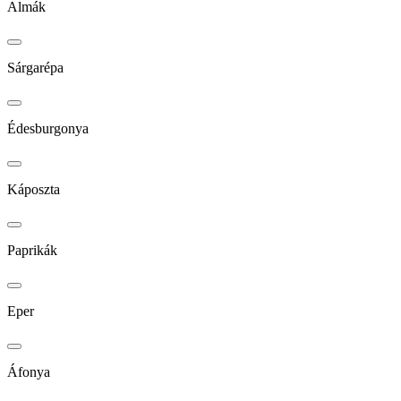
Almák
Sárgarépa
Édesburgonya
Káposzta
Paprikák
Eper
Áfonya