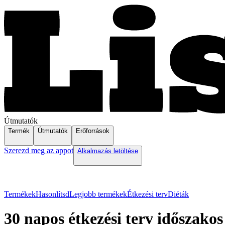
Útmutatók
Termék
Útmutatók
Erőforrások
Szerezd meg az appot
Alkalmazás letöltése
Termékek
Hasonlítsd
Legjobb termékek
Étkezési terv
Diéták
30 napos étkezési terv időszakos