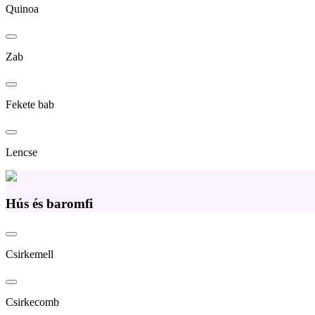
Quinoa
Zab
Fekete bab
Lencse
Hús és baromfi
Csirkemell
Csirkecomb