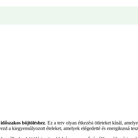
 időszakos böjtöléshez
. Ez a terv olyan étkezési ötleteket kínál, amel
ezd a kiegyensúlyozott ételeket, amelyek elégedetté és energikussá tes