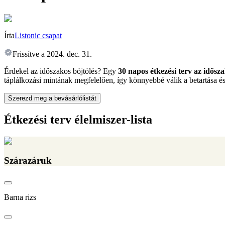
Írta
Listonic csapat
Frissítve a
2024. dec. 31.
Érdekel az időszakos böjtölés? Egy
30 napos étkezési terv az idősz
táplálkozási mintának megfelelően, így könnyebbé válik a betartása és 
Szerezd meg a bevásárlólistát
Étkezési terv élelmiszer-lista
Szárazáruk
Barna rizs