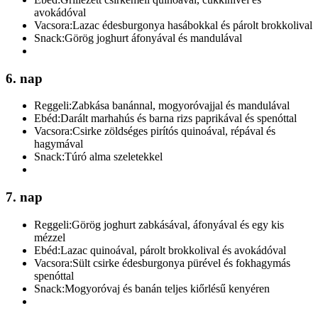
avokádóval
Vacsora:
Lazac édesburgonya hasábokkal és párolt brokkolival
Snack:
Görög joghurt áfonyával és mandulával
6. nap
Reggeli:
Zabkása banánnal, mogyoróvajjal és mandulával
Ebéd:
Darált marhahús és barna rizs paprikával és spenóttal
Vacsora:
Csirke zöldséges pirítós quinoával, répával és
hagymával
Snack:
Túró alma szeletekkel
7. nap
Reggeli:
Görög joghurt zabkásával, áfonyával és egy kis
mézzel
Ebéd:
Lazac quinoával, párolt brokkolival és avokádóval
Vacsora:
Sült csirke édesburgonya pürével és fokhagymás
spenóttal
Snack:
Mogyoróvaj és banán teljes kiőrlésű kenyéren