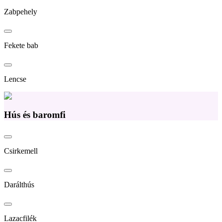
Zabpehely
Fekete bab
Lencse
Hús és baromfi
Csirkemell
Darálthús
Lazacfilék