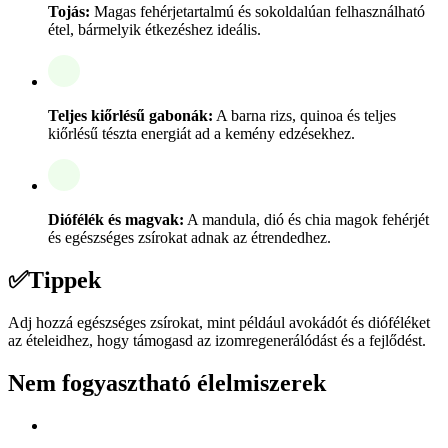
Tojás:
Magas fehérjetartalmú és sokoldalúan felhasználható
étel, bármelyik étkezéshez ideális.
Teljes kiőrlésű gabonák:
A barna rizs, quinoa és teljes
kiőrlésű tészta energiát ad a kemény edzésekhez.
Diófélék és magvak:
A mandula, dió és chia magok fehérjét
és egészséges zsírokat adnak az étrendedhez.
✅
Tippek
Adj hozzá egészséges zsírokat, mint például avokádót és dióféléket
az ételeidhez, hogy támogasd az izomregenerálódást és a fejlődést.
Nem fogyasztható élelmiszerek