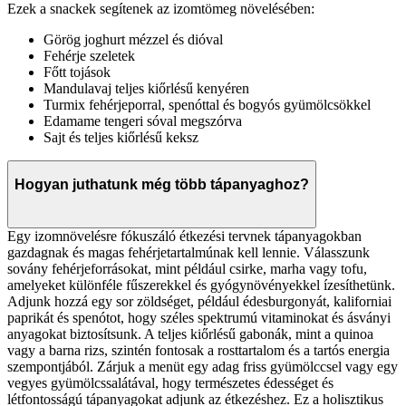
Ezek a snackek segítenek az izomtömeg növelésében:
Görög joghurt mézzel és dióval
Fehérje szeletek
Főtt tojások
Mandulavaj teljes kiőrlésű kenyéren
Turmix fehérjeporral, spenóttal és bogyós gyümölcsökkel
Edamame tengeri sóval megszórva
Sajt és teljes kiőrlésű keksz
Hogyan juthatunk még több tápanyaghoz?
Egy izomnövelésre fókuszáló étkezési tervnek tápanyagokban
gazdagnak és magas fehérjetartalmúnak kell lennie. Válasszunk
sovány fehérjeforrásokat, mint például csirke, marha vagy tofu,
amelyeket különféle fűszerekkel és gyógynövényekkel ízesíthetünk.
Adjunk hozzá egy sor zöldséget, például édesburgonyát, kaliforniai
paprikát és spenótot, hogy széles spektrumú vitaminokat és ásványi
anyagokat biztosítsunk. A teljes kiőrlésű gabonák, mint a quinoa
vagy a barna rizs, szintén fontosak a rosttartalom és a tartós energia
szempontjából. Zárjuk a menüt egy adag friss gyümölccsel vagy egy
vegyes gyümölcssalátával, hogy természetes édességet és
létfontosságú tápanyagokat adjunk az étkezéshez. Ez a holisztikus