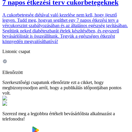
7 napos étkezési terv cukorbetegeknek
A cukorbetegség diétával való kezelése nem kell, hogy ijesztő
legyen. Tudd meg, hogyan segíthet egy 7 napos étkezési terv a
vércukorszint szabályozásában és az általános egészség javításában.
Segítünk neked diabéteszbarát ételek készítésében, és egyszerű
bevásárlólistát is összeállítunk. Tegyük a egészséges étkezést
könnyedén megvalósíthatóvá!
Listonic csapat
Ellenőrzött
Szerkesztőségi csapatunk ellenőrizte ezt a cikket, hogy
megbizonyosodjon arról, hogy a publikálás időpontjában pontos
volt.
Szerezd meg a legjobbra értékelt bevásárlólista alkalmazást a
telefonodra!