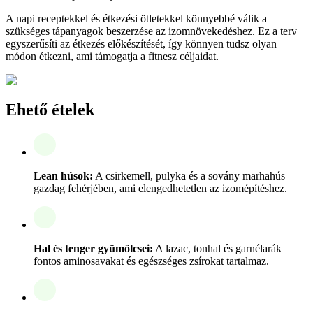
A napi receptekkel és étkezési ötletekkel könnyebbé válik a
szükséges tápanyagok beszerzése az izomnövekedéshez. Ez a terv
egyszerűsíti az étkezés előkészítését, így könnyen tudsz olyan
módon étkezni, ami támogatja a fitnesz céljaidat.
Ehető ételek
Lean húsok:
A csirkemell, pulyka és a sovány marhahús
gazdag fehérjében, ami elengedhetetlen az izomépítéshez.
Hal és tenger gyümölcsei:
A lazac, tonhal és garnélarák
fontos aminosavakat és egészséges zsírokat tartalmaz.