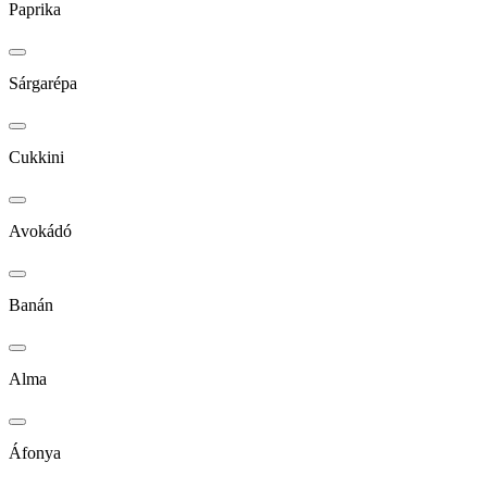
Paprika
Sárgarépa
Cukkini
Avokádó
Banán
Alma
Áfonya