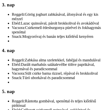
3. nap
Reggeli:
Görög joghurt zabkásával, áfonyával és egy kis
mézzel
Ebéd:
Lazac quinoával, párolt brokkolival és avokádóval
Vacsora:
Csirkemell édesburgonya pürével és fokhagymás
spenóttal
Snack:
Mogyoróvaj és banán teljes kiőrlésű kenyéren
4. nap
Reggeli:
Zabkása alma szeletekkel, fahéjjal és mandulával
Ebéd:
Darált marhahús salátalevélbe töltve paprikával,
hagymával és paradicsommal
Vacsora:
Sült csirke barna rizzsel, répával és brokkolival
Snack:
Túró uborkával és paradicsommal
5. nap
Reggeli:
Rántotta gombával, spenóttal és teljes kiőrlésű
pirítóssal
Ebéd:
Grillezett csirkemell quinoával, cukkínivel és