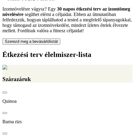
Izomnövelésre vágysz? Egy
30 napos étkezési terv az izomtömeg
növelésére
segíthet elérni a céljaidat. Ebben az útmutatóban
felfedezzük, hogyan táplálhatod a tested a megfelelő tápanyagokkal,
hogy támogasd az izomnövekedést, mindezt ízletes ételek élvezete
mellett. Fordítsuk valóra a fitnesz céljaidat!
Szerezd meg a bevásárlólistát
Étkezési terv élelmiszer-lista
Szárazáruk
Quinoa
Barna rizs