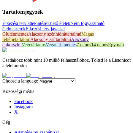
Tartalomjegyzék
Étkezési terv áttekintése
Ehető ételek
Nem fogyasztható
élelmiszerek
Étkezési terv javaslat
Gluténmentes
Alacsony szénhidráttartalmú
Magas
fehérjetartalom
Alacsony zsírtartalmú
Alacsony
cukorszint
Vegetáriánus
Vegán
Tejmentes
7 napos
14 napos
Egy nap
Csatlakozz több mint 10 millió felhasználóhoz. Töltsd le a Listonicot
a telefonodra
Choose a language
Közösségi média
Facebook
Instagram
X
Cég
Adatvédelmi szabályzat