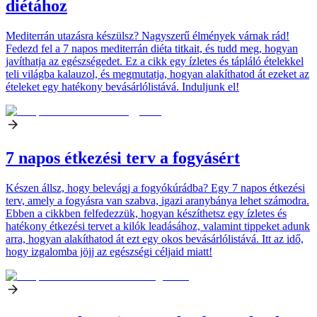
diétához
Mediterrán utazásra készülsz? Nagyszerű élmények várnak rád!
Fedezd fel a 7 napos mediterrán diéta titkait, és tudd meg, hogyan
javíthatja az egészségedet. Ez a cikk egy ízletes és tápláló ételekkel
teli világba kalauzol, és megmutatja, hogyan alakíthatod át ezeket az
ételeket egy hatékony bevásárlólistává. Induljunk el!
7 napos étkezési terv a fogyásért
Készen állsz, hogy belevágj a fogyókúrádba? Egy 7 napos étkezési
terv, amely a fogyásra van szabva, igazi aranybánya lehet számodra.
Ebben a cikkben felfedezzük, hogyan készíthetsz egy ízletes és
hatékony étkezési tervet a kilók leadásához, valamint tippeket adunk
arra, hogyan alakíthatod át ezt egy okos bevásárlólistává. Itt az idő,
hogy izgalomba jöjj az egészségi céljaid miatt!