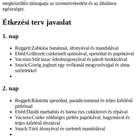
megközelítés támogatja az izomnövekedést és az általános
egészséget.
Étkezési terv javaslat
1. nap
Reggeli:
Zabkása banánnal, áfonyával és mandulával
Ebéd:
Grillezett csirkemell quinoával, spenóttal és paprikával
Vacsora:
Sült lazac édesburgonyával és párolt brokkolival
Snack:
Görög joghurt egy evőkanál mogyoróvajjal és alma
szeletekkel
2. nap
Reggeli:
Rántotta spenóttal, paradicsommal és teljes kiőrlésű
pirítóssal
Ebéd:
Darált marhahús és barna rizs cukkínivel és répával
Vacsora:
Csirke zöldséges pirítós paprikával, hagymával és
teljes kiőrlésű tésztával
Snack:
Túró áfonyával és szeletelt mandulával