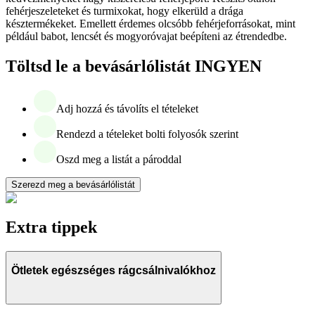
fehérjeszeleteket és turmixokat, hogy elkerüld a drága
késztermékeket. Emellett érdemes olcsóbb fehérjeforrásokat, mint
például babot, lencsét és mogyoróvajat beépíteni az étrendedbe.
Töltsd le a bevásárlólistát INGYEN
Adj hozzá és távolíts el tételeket
Rendezd a tételeket bolti folyosók szerint
Oszd meg a listát a pároddal
Szerezd meg a bevásárlólistát
Extra tippek
Ötletek egészséges rágcsálnivalókhoz