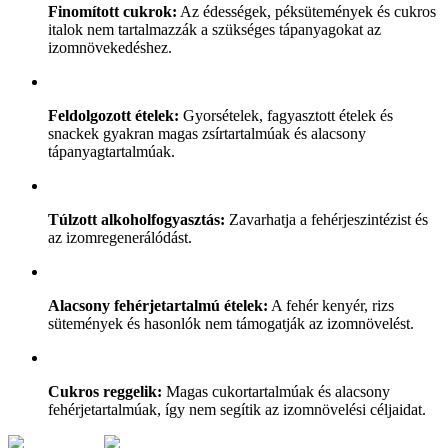
Finomított cukrok:
Az édességek, péksütemények és cukros
italok nem tartalmazzák a szükséges tápanyagokat az
izomnövekedéshez.
Feldolgozott ételek:
Gyorsételek, fagyasztott ételek és
snackek gyakran magas zsírtartalmúak és alacsony
tápanyagtartalmúak.
Túlzott alkoholfogyasztás:
Zavarhatja a fehérjeszintézist és
az izomregenerálódást.
Alacsony fehérjetartalmú ételek:
A fehér kenyér, rizs
sütemények és hasonlók nem támogatják az izomnövelést.
Cukros reggelik:
Magas cukortartalmúak és alacsony
fehérjetartalmúak, így nem segítik az izomnövelési céljaidat.