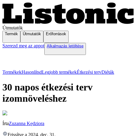
Útmutatók
Termék
Útmutatók
Erőforrások
Szerezd meg az appot
Alkalmazás letöltése
Termékek
Hasonlítsd
Legjobb termékek
Étkezési terv
Diéták
30 napos étkezési terv
izomnöveléshez
Írta
Zuzanna Kędziora
Frissítve a
2024. dec. 31.