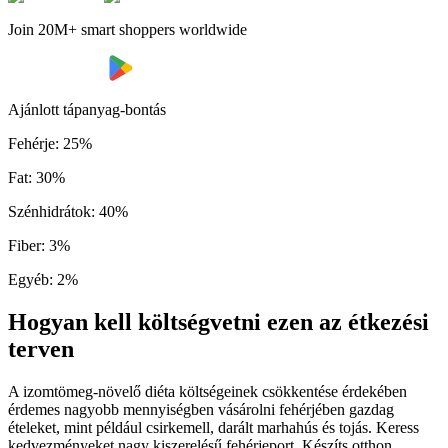
Join 20M+ smart shoppers worldwide
Ajánlott tápanyag-bontás
Fehérje
:
25
%
Fat
:
30
%
Szénhidrátok
:
40
%
Fiber
:
3
%
Egyéb
:
2
%
Hogyan kell költségvetni ezen az étkezési
terven
A izomtömeg-növelő diéta költségeinek csökkentése érdekében
érdemes nagyobb mennyiségben vásárolni fehérjében gazdag
ételeket, mint például csirkemell, darált marhahús és tojás. Keress
kedvezményeket nagy kiszerelésű fehérjeport. Készíts otthon