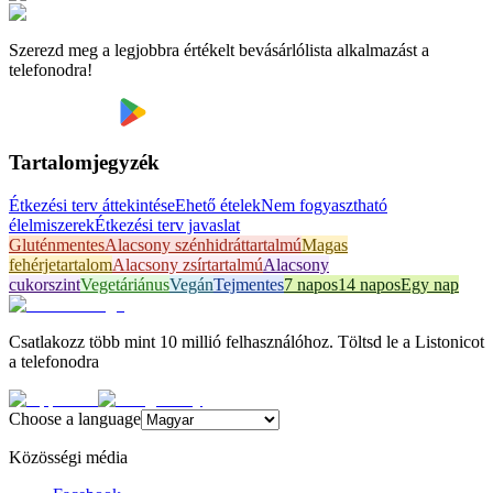
Szerezd meg a legjobbra értékelt bevásárlólista alkalmazást a
telefonodra!
Tartalomjegyzék
Étkezési terv áttekintése
Ehető ételek
Nem fogyasztható
élelmiszerek
Étkezési terv javaslat
Gluténmentes
Alacsony szénhidráttartalmú
Magas
fehérjetartalom
Alacsony zsírtartalmú
Alacsony
cukorszint
Vegetáriánus
Vegán
Tejmentes
7 napos
14 napos
Egy nap
Csatlakozz több mint 10 millió felhasználóhoz. Töltsd le a Listonicot
a telefonodra
Choose a language
Közösségi média