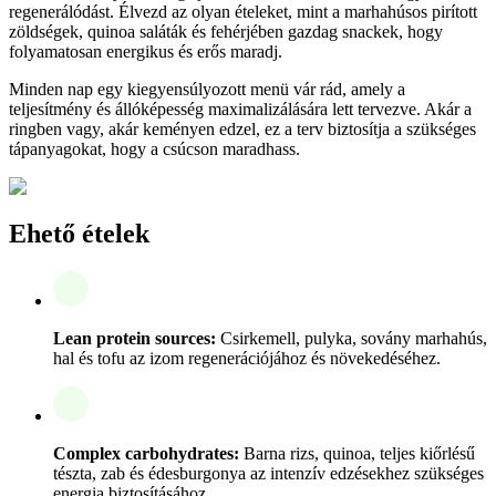
regenerálódást. Élvezd az olyan ételeket, mint a marhahúsos pirított
zöldségek, quinoa saláták és fehérjében gazdag snackek, hogy
folyamatosan energikus és erős maradj.
Minden nap egy kiegyensúlyozott menü vár rád, amely a
teljesítmény és állóképesség maximalizálására lett tervezve. Akár a
ringben vagy, akár keményen edzel, ez a terv biztosítja a szükséges
tápanyagokat, hogy a csúcson maradhass.
Ehető ételek
Lean protein sources:
Csirkemell, pulyka, sovány marhahús,
hal és tofu az izom regenerációjához és növekedéséhez.
Complex carbohydrates:
Barna rizs, quinoa, teljes kiőrlésű
tészta, zab és édesburgonya az intenzív edzésekhez szükséges
energia biztosításához.