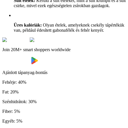
Sült ételek:
Kerüld a sült ételeket, mint a sült krumpli és a sült
csirke, mivel ezek egészségtelen zsírokban gazdagok.
Üres kalóriák:
Olyan ételek, amelyeknek csekély tápértékük
van, például édesített gabonafélék és fehér kenyér.
Join 20M+ smart shoppers worldwide
Ajánlott tápanyag-bontás
Fehérje
:
40
%
Fat
:
20
%
Szénhidrátok
:
30
%
Fiber
:
5
%
Egyéb
:
5
%