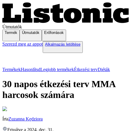
Útmutatók
Termék
Útmutatók
Erőforrások
Szerezd meg az appot
Alkalmazás letöltése
Termékek
Hasonlítsd
Legjobb termékek
Étkezési terv
Diéták
30 napos étkezési terv MMA
harcosok számára
Írta
Zuzanna Kędziora
Frissítve a
2024. dec. 31.