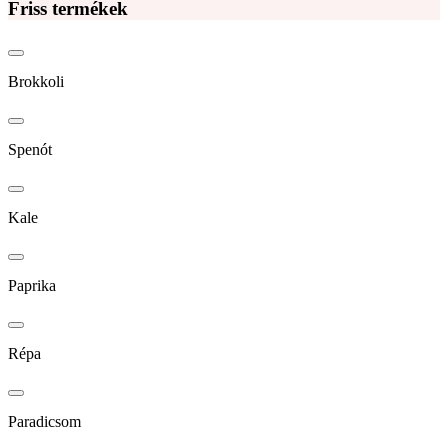
Friss termékek
Brokkoli
Spenót
Kale
Paprika
Répa
Paradicsom