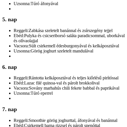
Uzsonna:
Túró áfonyával
5. nap
Reggeli:
Zabkása szeletelt banánnal és zsírszegény tejjel
Ebéd:
Pulyka és csicseriborsó saláta paradicsommal, uborkával
és olívaolajjal
Vacsora:
Sült csirkemell édesburgonyával és kelkáposztával
Uzsonna:
Görög joghurt szeletelt mandulával
6. nap
Reggeli:
Rántotta kelkáposztával és teljes kiőrlésű pirítóssal
Ebéd:
Lazac filé quinoa-val és párolt brokkolival
Vacsora:
Sovány marhahús chili fekete babbal és paprikával
Uzsonna:
Túró eperrel
7. nap
Reggeli:
Smoothie görög joghurttal, áfonyával és banánnal
Ebéd:
Csirkemell barna rizzsel és párolt spenóttal