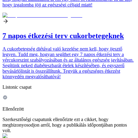
hogy izgalomba jöjj az egészségi céljaid miatt!
7 napos étkezési terv cukorbetegeknek
A cukorbetegség diétával való kezelése nem kell, hogy ijesztő
legyen. Tudd meg, hogyan segíthet egy 7 napos étkezési terv a
vércukorszint szabályozásában és az általános egészség javításában.
Segítünk neked diabéteszbarát ételek készítésében, és egyszerű
bevásárlólistát is összeállítunk. Tegyük a egészséges étkezést
könnyedén megvalósíthatóvá!
Listonic csapat
Ellenőrzött
Szerkesztőségi csapatunk ellenőrizte ezt a cikket, hogy
megbizonyosodjon arról, hogy a publikálás időpontjában pontos
volt.