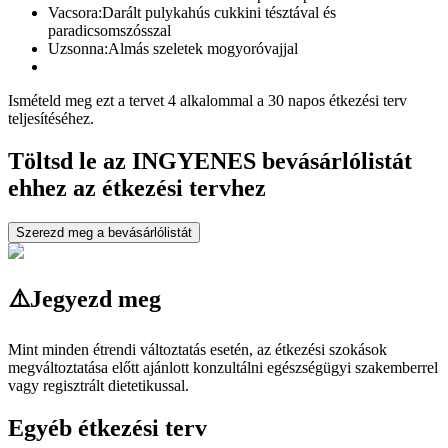
Vacsora:
Darált pulykahús cukkini tésztával és
paradicsomszósszal
Uzsonna:
Almás szeletek mogyoróvajjal
Ismételd meg ezt a tervet 4 alkalommal a 30 napos étkezési terv
teljesítéséhez.
Töltsd le az INGYENES bevásárlólistát
ehhez az étkezési tervhez
Szerezd meg a bevásárlólistát
⚠️
Jegyezd meg
Mint minden étrendi változtatás esetén, az étkezési szokások
megváltoztatása előtt ajánlott konzultálni egészségügyi szakemberrel
vagy regisztrált dietetikussal.
Egyéb étkezési terv