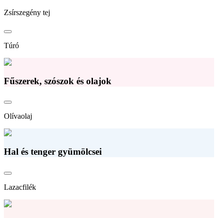
Zsírszegény tej
Túró
Fűszerek, szószok és olajok
Olívaolaj
Hal és tenger gyümölcsei
Lazacfilék