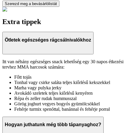
Szerezd meg a bevásárlólistát
Extra tippek
Ötletek egészséges rágcsálnivalókhoz
Itt van néhány egészséges snack lehetőség egy 30 napos étkezési
tervhez MMA harcosok számára:
Főtt tojás
Tonhal vagy csirke saláta teljes kiőrlésű kekszekkel
Marha vagy pulyka jerky
Avokádó szeletek teljes kiőrlésű kenyéren
Répa és zeller rudak hummusszal
Görög joghurt vegyes bogyós gyümölcsökkel
Fehérje turmix spenóttal, banánnal és fehérje porral
Hogyan juthatunk még több tápanyaghoz?