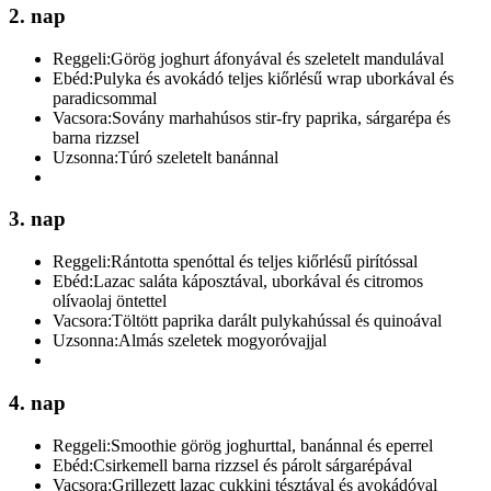
2. nap
Reggeli:
Görög joghurt áfonyával és szeletelt mandulával
Ebéd:
Pulyka és avokádó teljes kiőrlésű wrap uborkával és
paradicsommal
Vacsora:
Sovány marhahúsos stir-fry paprika, sárgarépa és
barna rizzsel
Uzsonna:
Túró szeletelt banánnal
3. nap
Reggeli:
Rántotta spenóttal és teljes kiőrlésű pirítóssal
Ebéd:
Lazac saláta káposztával, uborkával és citromos
olívaolaj öntettel
Vacsora:
Töltött paprika darált pulykahússal és quinoával
Uzsonna:
Almás szeletek mogyoróvajjal
4. nap
Reggeli:
Smoothie görög joghurttal, banánnal és eperrel
Ebéd:
Csirkemell barna rizzsel és párolt sárgarépával
Vacsora:
Grillezett lazac cukkini tésztával és avokádóval