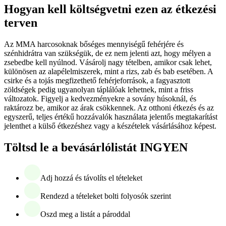
Hogyan kell költségvetni ezen az étkezési
terven
Az MMA harcosoknak bőséges mennyiségű fehérjére és
szénhidrátra van szükségük, de ez nem jelenti azt, hogy mélyen a
zsebedbe kell nyúlnod. Vásárolj nagy tételben, amikor csak lehet,
különösen az alapélelmiszerek, mint a rizs, zab és bab esetében. A
csirke és a tojás megfizethető fehérjeforrások, a fagyasztott
zöldségek pedig ugyanolyan táplálóak lehetnek, mint a friss
változatok. Figyelj a kedvezményekre a sovány húsoknál, és
raktározz be, amikor az árak csökkennek. Az otthoni étkezés és az
egyszerű, teljes értékű hozzávalók használata jelentős megtakarítást
jelenthet a külső étkezéshez vagy a készételek vásárlásához képest.
Töltsd le a bevásárlólistát INGYEN
Adj hozzá és távolíts el tételeket
Rendezd a tételeket bolti folyosók szerint
Oszd meg a listát a pároddal