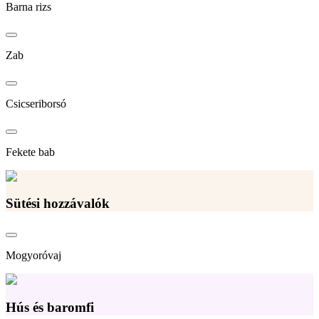
Barna rizs
Zab
Csicseriborsó
Fekete bab
Sütési hozzávalók
Mogyoróvaj
Hús és baromfi