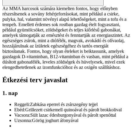
Az MMA harcosok számára kiemelten fontos, hogy előnyben
részesítsenek a sovány fehérjeforrásokat, mint például a csirke,
pulyka, hal, valamint növényi alapú lehetőségeket, mint a tofu és a
tempeh. Emellett érdemes sok rostban gazdag ételt fogyasztani,
például gyümölcsöket, zöldségeket és teljes kiőrlésű gabonákat,
amelyek támogatják az emésztést és fenntartják az energiaszintet. Az
egészséges zsírok, mint a diófélék, magvak, avokádó és olívaolaj,
hozzájárulnak az ízületek egészségéhez és tartós energiát
biztosítanak. Fontos, hogy olyan ételeket is beiktassunk, amelyek
gazdagok D-vitaminban, B12-vitaminban és vasban, mint például a
dúsított gabonafélék, leveles zöldségek és hüvelyesek, mivel ezek
elengedhetetlenek az izomfunkcióhoz és az oxigén szállításhoz.
Étkezési terv javaslat
1. nap
Reggeli:
Zabkása eperrel és zsírszegény tejjel
Ebéd:
Grillezett csirkemell quinoával és párolt brokkolival
Vacsora:
Sült lazac édesburgonyával és párolt spenóttal
Uzsonna:
Görög joghurt áfonyával