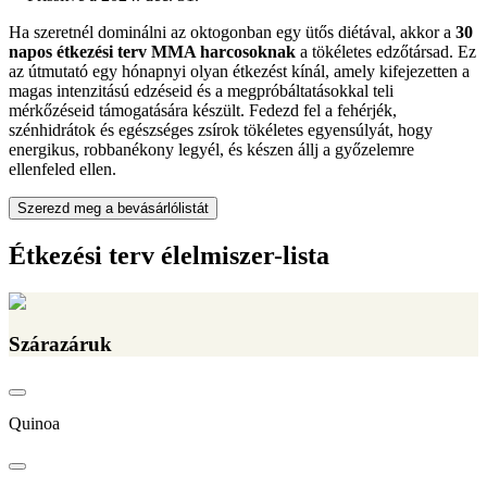
Ha szeretnél dominálni az oktogonban egy ütős diétával, akkor a
30
napos étkezési terv MMA harcosoknak
a tökéletes edzőtársad. Ez
az útmutató egy hónapnyi olyan étkezést kínál, amely kifejezetten a
magas intenzitású edzéseid és a megpróbáltatásokkal teli
mérkőzéseid támogatására készült. Fedezd fel a fehérjék,
szénhidrátok és egészséges zsírok tökéletes egyensúlyát, hogy
energikus, robbanékony legyél, és készen állj a győzelemre
ellenfeled ellen.
Szerezd meg a bevásárlólistát
Étkezési terv élelmiszer-lista
Szárazáruk
Quinoa