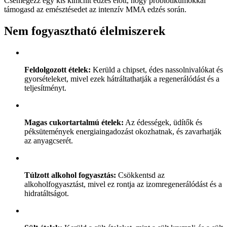
Csemegézz egy kis kimchit edzés előtt, hogy probiotikumokkal
támogasd az emésztésedet az intenzív MMA edzés során.
Nem fogyasztható élelmiszerek
Feldolgozott ételek:
Kerüld a chipset, édes nassolnivalókat és
gyorsételeket, mivel ezek hátráltathatják a regenerálódást és a
teljesítményt.
Magas cukortartalmú ételek:
Az édességek, üdítők és
péksütemények energiaingadozást okozhatnak, és zavarhatják
az anyagcserét.
Túlzott alkohol fogyasztás:
Csökkentsd az
alkoholfogyasztást, mivel ez rontja az izomregenerálódást és a
hidratáltságot.