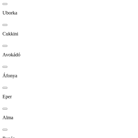
Uborka
Cukkini
Avokádó
Áfonya
Eper
Alma