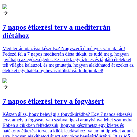
7 napos étkezési terv a mediterrán
diétához
Mediterrán utazásra készülsz? Nagyszerű élmények várnak rád!
Fedezd fel a 7 napos mediterrán diéta titkait, és tudd meg, hogyan
javíthatja az egészségedet. Ez a cikk egy ízletes és tápláló ételekkel
teli világba kalauzol, és megmutatja, hogyan alakíthatod át ezeket az
ételeket egy hatékony bevásárlólistává. Induljunk el!
7 napos étkezési terv a fogyásért
Készen állsz, hogy belevágj a fogyókúrádba? Egy 7 napos étkezési
terv, amely a fogyásra van szabva, igazi aranybánya lehet számodra.
Ebben a cikkben felfedezzük, hogyan készíthetsz egy ízletes és
hatékony étkezési tervet a kilók leadásához, valamint tippeket adunk
arra, hogyan alakíthatod át ezt egy okos bevásárlólistává. Itt az idő,