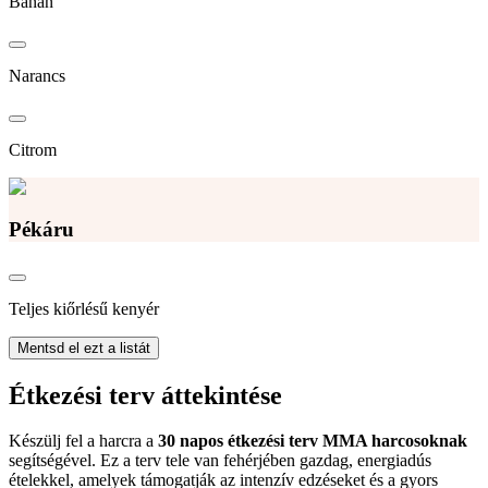
Banán
Narancs
Citrom
Pékáru
Teljes kiőrlésű kenyér
Mentsd el ezt a listát
Étkezési terv áttekintése
Készülj fel a harcra a
30 napos étkezési terv MMA harcosoknak
segítségével. Ez a terv tele van fehérjében gazdag, energiadús
ételekkel, amelyek támogatják az intenzív edzéseket és a gyors