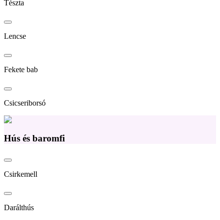
Tészta
Lencse
Fekete bab
Csicseriborsó
Hús és baromfi
Csirkemell
Darálthús