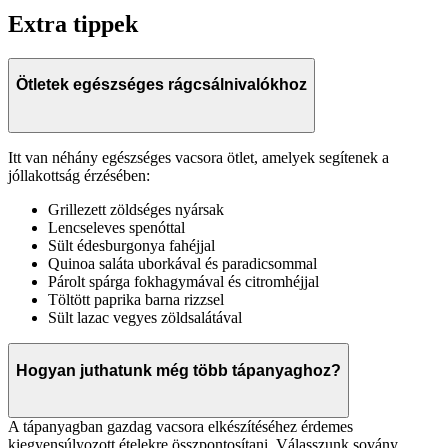
Extra tippek
Ötletek egészséges rágcsálnivalókhoz
Itt van néhány egészséges vacsora ötlet, amelyek segítenek a
jóllakottság érzésében:
Grillezett zöldséges nyársak
Lencseleves spenóttal
Sült édesburgonya fahéjjal
Quinoa saláta uborkával és paradicsommal
Párolt spárga fokhagymával és citromhéjjal
Töltött paprika barna rizzsel
Sült lazac vegyes zöldsalátával
Hogyan juthatunk még több tápanyaghoz?
A tápanyagban gazdag vacsora elkészítéséhez érdemes
kiegyensúlyozott ételekre összpontosítani. Válasszunk sovány