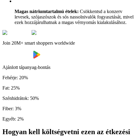
Magas nátriumtartalmú ételek:
Csökkentsd a konzerv
levesek, szójaszószok és sós nassolnivalók fogyasztását, mivel
ezek hozzájárulhatnak a magas vérnyomás kialakulásához.
Join 20M+ smart shoppers worldwide
Ajánlott tápanyag-bontás
Fehérje
:
20
%
Fat
:
25
%
Szénhidrátok
:
50
%
Fiber
:
3
%
Egyéb
:
2
%
Hogyan kell költségvetni ezen az étkezési