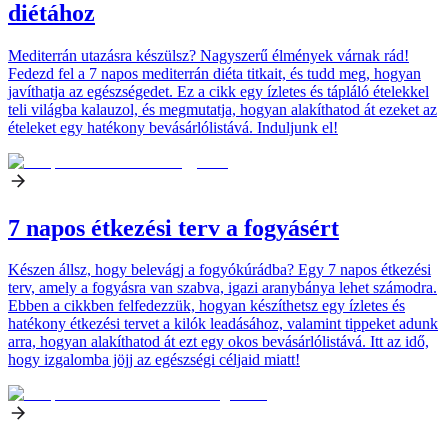
diétához
Mediterrán utazásra készülsz? Nagyszerű élmények várnak rád!
Fedezd fel a 7 napos mediterrán diéta titkait, és tudd meg, hogyan
javíthatja az egészségedet. Ez a cikk egy ízletes és tápláló ételekkel
teli világba kalauzol, és megmutatja, hogyan alakíthatod át ezeket az
ételeket egy hatékony bevásárlólistává. Induljunk el!
7 napos étkezési terv a fogyásért
Készen állsz, hogy belevágj a fogyókúrádba? Egy 7 napos étkezési
terv, amely a fogyásra van szabva, igazi aranybánya lehet számodra.
Ebben a cikkben felfedezzük, hogyan készíthetsz egy ízletes és
hatékony étkezési tervet a kilók leadásához, valamint tippeket adunk
arra, hogyan alakíthatod át ezt egy okos bevásárlólistává. Itt az idő,
hogy izgalomba jöjj az egészségi céljaid miatt!