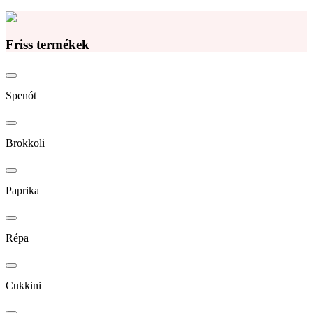
Friss termékek
Spenót
Brokkoli
Paprika
Répa
Cukkini