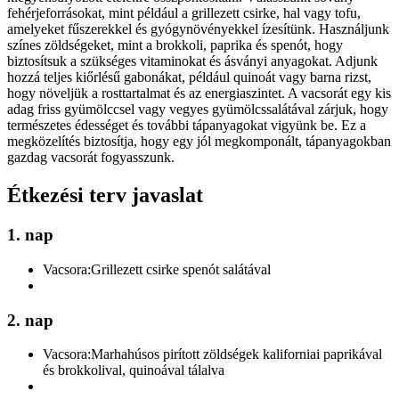
fehérjeforrásokat, mint például a grillezett csirke, hal vagy tofu,
amelyeket fűszerekkel és gyógynövényekkel ízesítünk. Használjunk
színes zöldségeket, mint a brokkoli, paprika és spenót, hogy
biztosítsuk a szükséges vitaminokat és ásványi anyagokat. Adjunk
hozzá teljes kiőrlésű gabonákat, például quinoát vagy barna rizst,
hogy növeljük a rosttartalmat és az energiaszintet. A vacsorát egy kis
adag friss gyümölccsel vagy vegyes gyümölcssalátával zárjuk, hogy
természetes édességet és további tápanyagokat vigyünk be. Ez a
megközelítés biztosítja, hogy egy jól megkomponált, tápanyagokban
gazdag vacsorát fogyasszunk.
Étkezési terv javaslat
1. nap
Vacsora:
Grillezett csirke spenót salátával
2. nap
Vacsora:
Marhahúsos pirított zöldségek kaliforniai paprikával
és brokkolival, quinoával tálalva