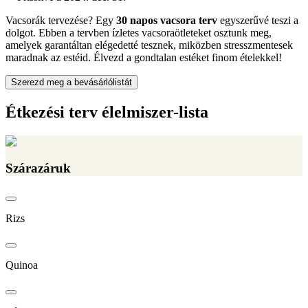
Vacsorák tervezése? Egy
30 napos vacsora terv
egyszerűvé teszi a
dolgot. Ebben a tervben ízletes vacsoraötleteket osztunk meg,
amelyek garantáltan elégedetté tesznek, miközben stresszmentesek
maradnak az estéid. Élvezd a gondtalan estéket finom ételekkel!
Szerezd meg a bevásárlólistát
Étkezési terv élelmiszer-lista
Szárazáruk
Rizs
Quinoa