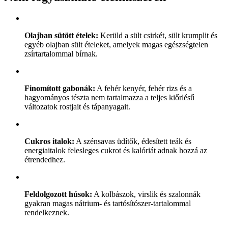
Olajban sütött ételek:
Kerüld a sült csirkét, sült krumplit és
egyéb olajban sült ételeket, amelyek magas egészségtelen
zsírtartalommal bírnak.
Finomított gabonák:
A fehér kenyér, fehér rizs és a
hagyományos tészta nem tartalmazza a teljes kiőrlésű
változatok rostjait és tápanyagait.
Cukros italok:
A szénsavas üdítők, édesített teák és
energiaitalok felesleges cukrot és kalóriát adnak hozzá az
étrendedhez.
Feldolgozott húsok:
A kolbászok, virslik és szalonnák
gyakran magas nátrium- és tartósítószer-tartalommal
rendelkeznek.