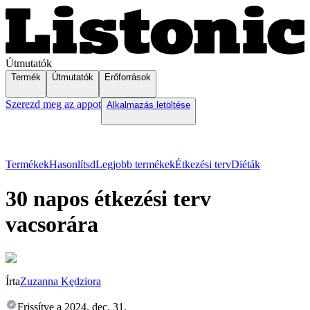
Útmutatók
Termék
Útmutatók
Erőforrások
Szerezd meg az appot
Alkalmazás letöltése
Termékek
Hasonlítsd
Legjobb termékek
Étkezési terv
Diéták
30 napos étkezési terv
vacsorára
Írta
Zuzanna Kędziora
Frissítve a
2024. dec. 31.