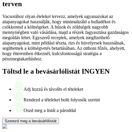
terven
Vacsorához olyan ételeket tervezz, amelyek ugyanazokat az
alapanyagokat használják, hogy minimalizáld a hulladékot és
csökkentsd a költségeket. A húsok és zöldségek nagyobb
mennyiségben való vásárlása, majd a részek fagyasztása gazdaságos
megoldás lehet. Egyszerű receptek, amelyek megfizethető
alapanyagokat, mint például tészta, rizs és hüvelyesek használnak,
segíthetnek a költségvetés betartásában. Az otthoni főzés, ahelyett,
hogy étteremben étkeznél, kulcsfontosságú stratégia a
pénzmegtakarításhoz.
Töltsd le a bevásárlólistát INGYEN
Adj hozzá és távolíts el tételeket
Rendezd a tételeket bolti folyosók szerint
Oszd meg a listát a pároddal
Szerezd meg a bevásárlólistát