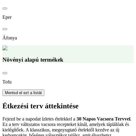
Eper
Áfonya
Növényi alapú termékek
Tofu
Mentsd el ezt a listát
Étkezési terv áttekintése
Fejezd be a napodat ízletes ételekkel a
30 Napos Vacsora Tervvel
.
Ez a terv változatos vacsora recepteket kínál, amelyek táplálóak és
kielégítőek. A klasszikus, megnyugtató ételektől kezdve az új
kedvencekig, bőséges választékot találsz, amit élvezhetsz.