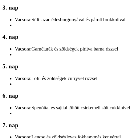
3. nap
Vacsora:
Sült lazac édesburgonyával és párolt brokkolival
4. nap
Vacsora:
Garnélarák és zöldségek pirítva barna rizzsel
5. nap
Vacsora:
Tofu és zöldségek curryvel rizzsel
6. nap
Vacsora:
Spenóttal és sajttal töltött csirkemell sült cukkínivel
7. nap
Vacsora:
Lencse és zöldségleves fokhagymás kenyérrel