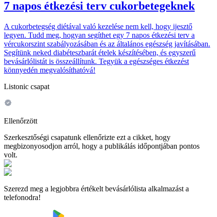
7 napos étkezési terv cukorbetegeknek
A cukorbetegség diétával való kezelése nem kell, hogy ijesztő
legyen. Tudd meg, hogyan segíthet egy 7 napos étkezési terv a
vércukorszint szabályozásában és az általános egészség javításában.
Segítünk neked diabéteszbarát ételek készítésében, és egyszerű
bevásárlólistát is összeállítunk. Tegyük a egészséges étkezést
könnyedén megvalósíthatóvá!
Listonic csapat
Ellenőrzött
Szerkesztőségi csapatunk ellenőrizte ezt a cikket, hogy
megbizonyosodjon arról, hogy a publikálás időpontjában pontos
volt.
Szerezd meg a legjobbra értékelt bevásárlólista alkalmazást a
telefonodra!