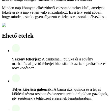
Minden nap könnyen elkészíthető vacsoraötleteket kínál, amelyek
tökéletesek a nap végén való ellazuláshoz. Ez a terv segít abban,
hogy minden este kiegyensúlyozott és ízletes vacsorákat élvezhess.
Ehető ételek
Vékony fehérjék:
A csirkemell, pulyka és a sovány
marhahús alapvető fehérjét biztosítanak az izomjavításhoz és
növekedéshez.
Teljes kiőrlésű gabonák:
A barna rizs, quinoa és a teljes
kiőrlésű tészta rostban és összetett szénhidrátokban gazdagok,
így segítenek a telítettség érzésének fenntartásában.