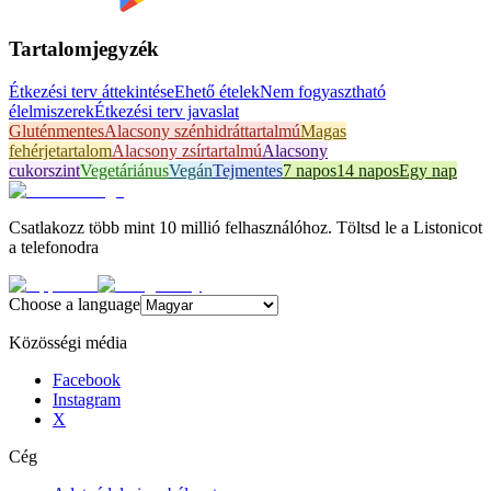
Tartalomjegyzék
Étkezési terv áttekintése
Ehető ételek
Nem fogyasztható
élelmiszerek
Étkezési terv javaslat
Gluténmentes
Alacsony szénhidráttartalmú
Magas
fehérjetartalom
Alacsony zsírtartalmú
Alacsony
cukorszint
Vegetáriánus
Vegán
Tejmentes
7 napos
14 napos
Egy nap
Csatlakozz több mint 10 millió felhasználóhoz. Töltsd le a Listonicot
a telefonodra
Choose a language
Közösségi média
Facebook
Instagram
X
Cég