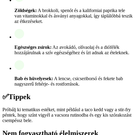
Zöldségek:
A brokkoli, spenót és a kaliforniai paprika tele
van vitaminokkal és ásványi anyagokkal, így táplálóbbá teszik
az étkezéseket.
Egészséges zsírok:
Az avokádó, olívaolaj és a diófélék
hozzájárulnak a szív egészségéhez és ízt adnak az ételeknek.
Bab és hüvelyesek:
A lencse, csicseriborsó és fekete bab
nagyszerű fehérje- és rostforrások.
✅
Tippek
Próbálj ki tematikus estéket, mint például a taco kedd vagy a stir-fry
péntek, hogy színt vigyél a vacsora rutinodba és egy kis szórakozást
csempéssz bele.
Nem fogyasztható élelmiszerek