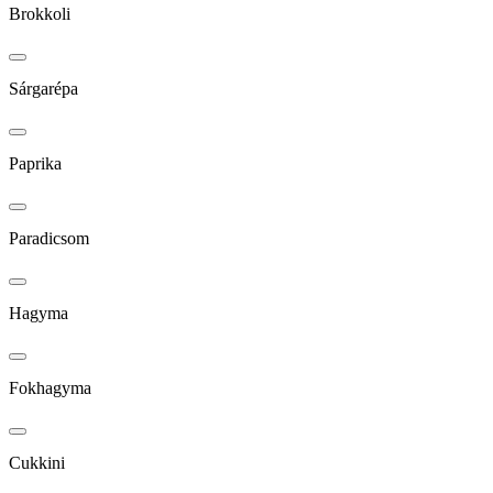
Brokkoli
Sárgarépa
Paprika
Paradicsom
Hagyma
Fokhagyma
Cukkini