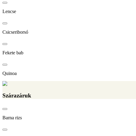
Lencse
Csicseriborsó
Fekete bab
Quinoa
Szárazáruk
Barna rizs