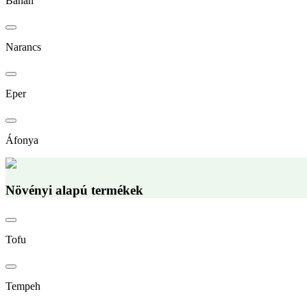
Banán
Narancs
Eper
Áfonya
Növényi alapú termékek
Tofu
Tempeh