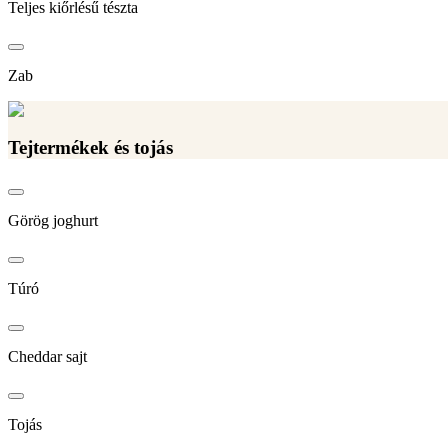
Teljes kiőrlésű tészta
Zab
Tejtermékek és tojás
Görög joghurt
Túró
Cheddar sajt
Tojás