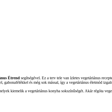
ánus Étrend
segítségével. Ez a terv tele van ízletes vegetáriánus recep
kel, gabonafélékkel és még sok mással, így a vegetáriánus életmód izgal
melyek kiemelik a vegetáriánus konyha sokszínűségét. Akár régóta vegetá