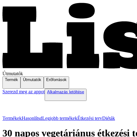
Útmutatók
Termék
Útmutatók
Erőforrások
Szerezd meg az appot
Alkalmazás letöltése
Termékek
Hasonlítsd
Legjobb termékek
Étkezési terv
Diéták
30 napos vegetáriánus étkezési t