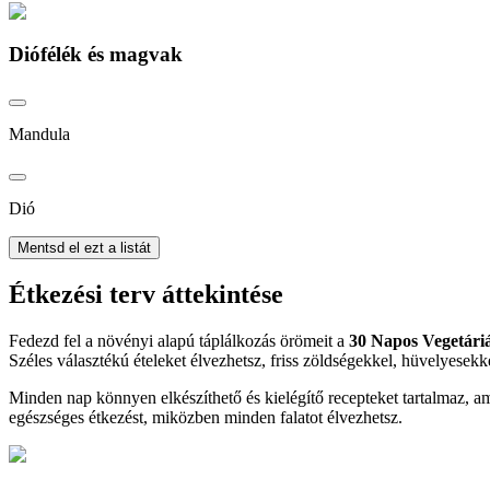
Diófélék és magvak
Mandula
Dió
Mentsd el ezt a listát
Étkezési terv áttekintése
Fedezd fel a növényi alapú táplálkozás örömeit a
30 Napos Vegetári
Széles választékú ételeket élvezhetsz, friss zöldségekkel, hüvelyesek
Minden nap könnyen elkészíthető és kielégítő recepteket tartalmaz, a
egészséges étkezést, miközben minden falatot élvezhetsz.