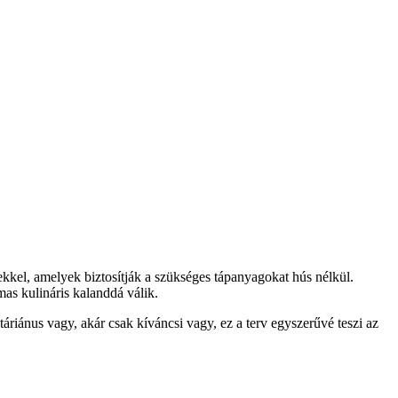
tekkel, amelyek biztosítják a szükséges tápanyagokat hús nélkül.
mas kulináris kalanddá válik.
riánus vagy, akár csak kíváncsi vagy, ez a terv egyszerűvé teszi az