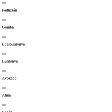
Padlizsán
Gomba
Édesburgonya
Burgonya
Avokádó
Alma