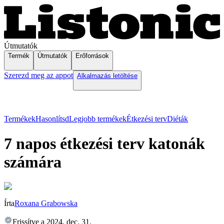
Útmutatók
Termék
Útmutatók
Erőforrások
Szerezd meg az appot
Alkalmazás letöltése
Termékek
Hasonlítsd
Legjobb termékek
Étkezési terv
Diéták
7 napos étkezési terv katonák
számára
Írta
Roxana Grabowska
Frissítve a
2024. dec. 31.