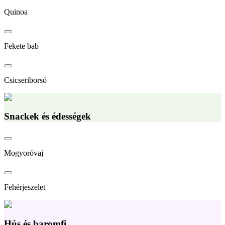
Quinoa
Fekete bab
Csicseriborsó
Snackek és édességek
Mogyoróvaj
Fehérjeszelet
Hús és baromfi