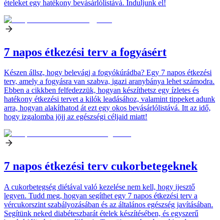
ételeket egy hatékony bevásárlólistává. Induljunk el!
7 napos étkezési terv a fogyásért
Készen állsz, hogy belevágj a fogyókúrádba? Egy 7 napos étkezési
terv, amely a fogyásra van szabva, igazi aranybánya lehet számodra.
Ebben a cikkben felfedezzük, hogyan készíthetsz egy ízletes és
hatékony étkezési tervet a kilók leadásához, valamint tippeket adunk
arra, hogyan alakíthatod át ezt egy okos bevásárlólistává. Itt az idő,
hogy izgalomba jöjj az egészségi céljaid miatt!
7 napos étkezési terv cukorbetegeknek
A cukorbetegség diétával való kezelése nem kell, hogy ijesztő
legyen. Tudd meg, hogyan segíthet egy 7 napos étkezési terv a
vércukorszint szabályozásában és az általános egészség javításában.
Segítünk neked diabéteszbarát ételek készítésében, és egyszerű