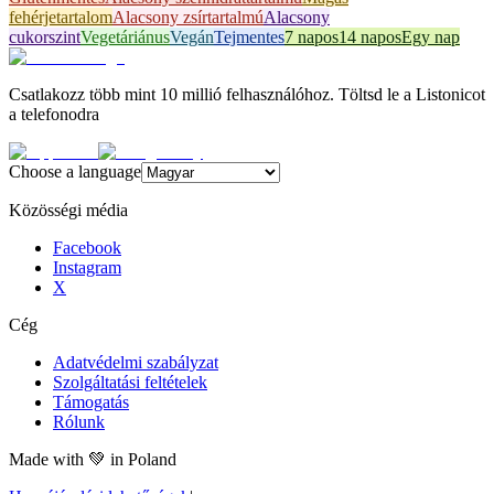
fehérjetartalom
Alacsony zsírtartalmú
Alacsony
cukorszint
Vegetáriánus
Vegán
Tejmentes
7 napos
14 napos
Egy nap
Csatlakozz több mint 10 millió felhasználóhoz. Töltsd le a Listonicot
a telefonodra
Choose a language
Közösségi média
Facebook
Instagram
X
Cég
Adatvédelmi szabályzat
Szolgáltatási feltételek
Támogatás
Rólunk
Made with
💚
in Poland