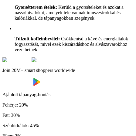
Gyorsétterem ételek:
Kerüld a gyorsételeket és azokat a
nassolnivalókat, amelyek tele vannak transzzsírokkal és
kalóriákkal, de tápanyagokban szegények.
Túlzott koffeinbevitel:
Csökkentsd a kávé és energiaitalok
fogyasztását, mivel ezek kiszáradáshoz és alvászavarokhoz
vezethetnek.
Join 20M+ smart shoppers worldwide
Ajánlott tápanyag-bontás
Fehérje
:
20
%
Fat
:
30
%
Szénhidrátok
:
45
%
Fiber
:
3
%