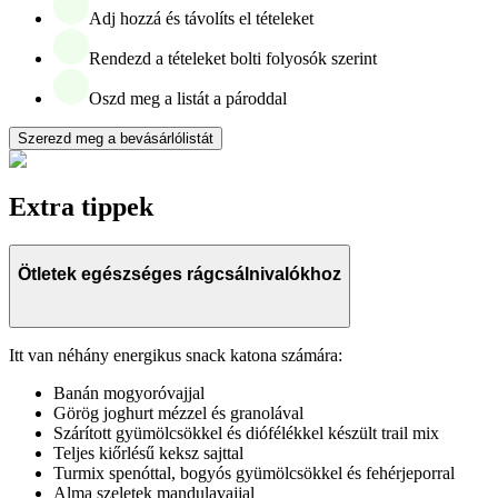
Adj hozzá és távolíts el tételeket
Rendezd a tételeket bolti folyosók szerint
Oszd meg a listát a pároddal
Szerezd meg a bevásárlólistát
Extra tippek
Ötletek egészséges rágcsálnivalókhoz
Itt van néhány energikus snack katona számára:
Banán mogyoróvajjal
Görög joghurt mézzel és granolával
Szárított gyümölcsökkel és diófélékkel készült trail mix
Teljes kiőrlésű keksz sajttal
Turmix spenóttal, bogyós gyümölcsökkel és fehérjeporral
Alma szeletek mandulavajjal