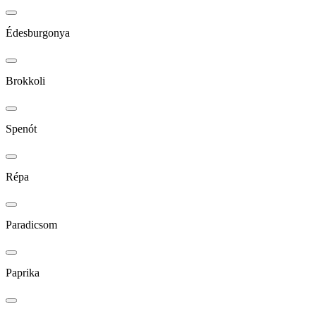
Édesburgonya
Brokkoli
Spenót
Répa
Paradicsom
Paprika