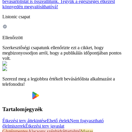
bevásárlólistát is összeállítunk. Tegyük a egészséges étkezést
könnyedén megvalósíthatóvá!
Listonic csapat
Ellenőrzött
Szerkesztőségi csapatunk ellenőrizte ezt a cikket, hogy
megbizonyosodjon arról, hogy a publikálás időpontjában pontos
volt.
Szerezd meg a legjobbra értékelt bevásárlólista alkalmazást a
telefonodra!
Tartalomjegyzék
Étkezési terv áttekintése
Ehető ételek
Nem fogyasztható
élelmiszerek
Étkezési terv javaslat
Gluténmentes
Alacsony szénhidráttartalmú
Magas