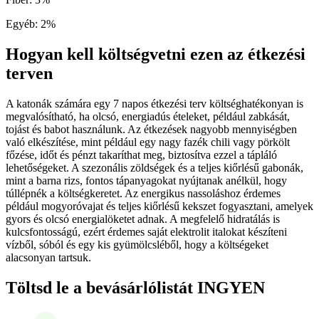
Egyéb
:
2
%
Hogyan kell költségvetni ezen az étkezési
terven
A katonák számára egy 7 napos étkezési terv költséghatékonyan is
megvalósítható, ha olcsó, energiadús ételeket, például zabkását,
tojást és babot használunk. Az étkezések nagyobb mennyiségben
való elkészítése, mint például egy nagy fazék chili vagy pörkölt
főzése, időt és pénzt takaríthat meg, biztosítva ezzel a tápláló
lehetőségeket. A szezonális zöldségek és a teljes kiőrlésű gabonák,
mint a barna rizs, fontos tápanyagokat nyújtanak anélkül, hogy
túllépnék a költségkeretet. Az energikus nassoláshoz érdemes
például mogyoróvajat és teljes kiőrlésű kekszet fogyasztani, amelyek
gyors és olcsó energialöketet adnak. A megfelelő hidratálás is
kulcsfontosságú, ezért érdemes saját elektrolit italokat készíteni
vízből, sóból és egy kis gyümölcsléből, hogy a költségeket
alacsonyan tartsuk.
Töltsd le a bevásárlólistát INGYEN