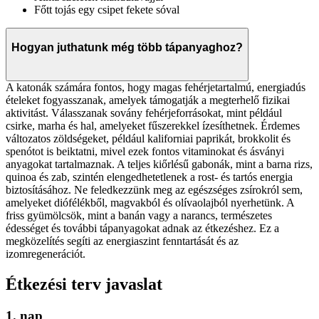
Főtt tojás egy csipet fekete sóval
Hogyan juthatunk még több tápanyaghoz?
A katonák számára fontos, hogy magas fehérjetartalmú, energiadús
ételeket fogyasszanak, amelyek támogatják a megterhelő fizikai
aktivitást. Válasszanak sovány fehérjeforrásokat, mint például
csirke, marha és hal, amelyeket fűszerekkel ízesíthetnek. Érdemes
változatos zöldségeket, például kaliforniai paprikát, brokkolit és
spenótot is beiktatni, mivel ezek fontos vitaminokat és ásványi
anyagokat tartalmaznak. A teljes kiőrlésű gabonák, mint a barna rizs,
quinoa és zab, szintén elengedhetetlenek a rost- és tartós energia
biztosításához. Ne feledkezzünk meg az egészséges zsírokról sem,
amelyeket diófélékből, magvakból és olívaolajból nyerhetünk. A
friss gyümölcsök, mint a banán vagy a narancs, természetes
édességet és további tápanyagokat adnak az étkezéshez. Ez a
megközelítés segíti az energiaszint fenntartását és az
izomregenerációt.
Étkezési terv javaslat
1. nap