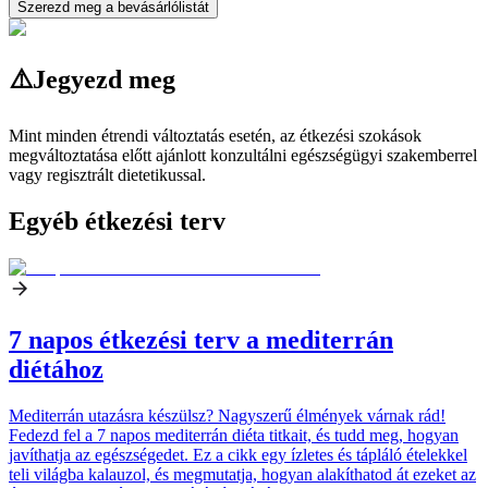
Szerezd meg a bevásárlólistát
⚠️
Jegyezd meg
Mint minden étrendi változtatás esetén, az étkezési szokások
megváltoztatása előtt ajánlott konzultálni egészségügyi szakemberrel
vagy regisztrált dietetikussal.
Egyéb étkezési terv
7 napos étkezési terv a mediterrán
diétához
Mediterrán utazásra készülsz? Nagyszerű élmények várnak rád!
Fedezd fel a 7 napos mediterrán diéta titkait, és tudd meg, hogyan
javíthatja az egészségedet. Ez a cikk egy ízletes és tápláló ételekkel
teli világba kalauzol, és megmutatja, hogyan alakíthatod át ezeket az