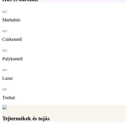
Marhahús
Csirkemell
Pulykamell
Lazac
Tonhal
Tejtermékek és tojás