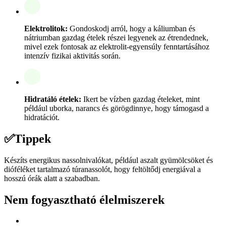
Elektrolitok:
Gondoskodj arról, hogy a káliumban és
nátriumban gazdag ételek részei legyenek az étrendednek,
mivel ezek fontosak az elektrolit-egyensúly fenntartásához
intenzív fizikai aktivitás során.
Hidratáló ételek:
Ikert be vízben gazdag ételeket, mint
például uborka, narancs és görögdinnye, hogy támogasd a
hidratációt.
✅
Tippek
Készíts energikus nassolnivalókat, például aszalt gyümölcsöket és
dióféléket tartalmazó túranassolót, hogy feltöltődj energiával a
hosszú órák alatt a szabadban.
Nem fogyasztható élelmiszerek