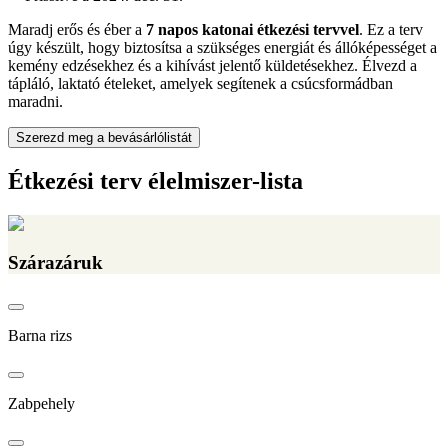
Maradj erős és éber a
7 napos katonai étkezési tervvel
. Ez a terv
úgy készült, hogy biztosítsa a szükséges energiát és állóképességet a
kemény edzésekhez és a kihívást jelentő küldetésekhez. Élvezd a
tápláló, laktató ételeket, amelyek segítenek a csúcsformádban
maradni.
Szerezd meg a bevásárlólistát
Étkezési terv élelmiszer-lista
Szárazáruk
Barna rizs
Zabpehely