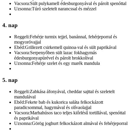
Vacsora:
Sült pulykamell édesburgonyával és párolt spenóttal
Uzsonna:
Túró szeletelt narancssal és mézzel
4. nap
Reggeli:
Fehérje turmix tejjel, banánnal, fehérjeporral és
mogyoróvajjal
Ebéd:
Grillezett csirkemell quinoa-val és sült paprikával
Vacsora:
Serpenyőben sült lazac fokhagymás
édesburgonyapürével és párolt brokkolival
Uzsonna:
Fehérje szelet és egy marék mandula
5. nap
Reggeli:
Zabkása áfonyával, cheddar sajttal és szeletelt
mandulával
Ebéd:
Fekete bab és kukorica saláta felkockázott
paradicsommal, hagymával és olívaolajjal
Vacsora:
Marhahúsos taco teljes kiőrlésű tortillával, spenóttal
és paprikával
Uzsonna:
Görög joghurt felkockázott almával és fehérjeporral