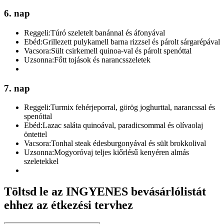
6. nap
Reggeli:
Túró szeletelt banánnal és áfonyával
Ebéd:
Grillezett pulykamell barna rizzsel és párolt sárgarépával
Vacsora:
Sült csirkemell quinoa-val és párolt spenóttal
Uzsonna:
Főtt tojások és narancsszeletek
7. nap
Reggeli:
Turmix fehérjeporral, görög joghurttal, narancssal és
spenóttal
Ebéd:
Lazac saláta quinoával, paradicsommal és olívaolaj
öntettel
Vacsora:
Tonhal steak édesburgonyával és sült brokkolival
Uzsonna:
Mogyoróvaj teljes kiőrlésű kenyéren almás
szeletekkel
Töltsd le az INGYENES bevásárlólistát
ehhez az étkezési tervhez