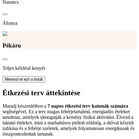
Narancs
Áfonya
Pékáru
Teljes kiőrlésű kenyér
Mentsd el ezt a listát
Étkezési terv áttekintése
Maradj készenlétben a
7 napos étkezési terv katonák számára
segítségével. Ez a terv magas fehérjetartalmú, energiadús ételeket
tartalmaz, amelyek támogatják a kemény fizikai aktivitást. Élvezd a
laktató ételeket, mint a marhahúsos pirított zöldség, a dióval készült
zabkása és a fehérje szeletek, amelyek folyamatosan energikusak és
összpontosítottak tartanak.