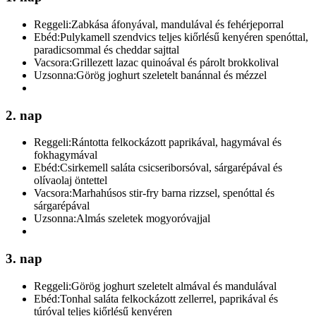
Reggeli:
Zabkása áfonyával, mandulával és fehérjeporral
Ebéd:
Pulykamell szendvics teljes kiőrlésű kenyéren spenóttal,
paradicsommal és cheddar sajttal
Vacsora:
Grillezett lazac quinoával és párolt brokkolival
Uzsonna:
Görög joghurt szeletelt banánnal és mézzel
2. nap
Reggeli:
Rántotta felkockázott paprikával, hagymával és
fokhagymával
Ebéd:
Csirkemell saláta csicseriborsóval, sárgarépával és
olívaolaj öntettel
Vacsora:
Marhahúsos stir-fry barna rizzsel, spenóttal és
sárgarépával
Uzsonna:
Almás szeletek mogyoróvajjal
3. nap
Reggeli:
Görög joghurt szeletelt almával és mandulával
Ebéd:
Tonhal saláta felkockázott zellerrel, paprikával és
túróval teljes kiőrlésű kenyéren