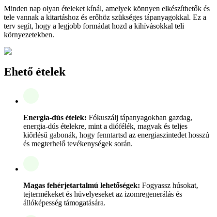
Minden nap olyan ételeket kínál, amelyek könnyen elkészíthetők és
tele vannak a kitartáshoz és erőhöz szükséges tápanyagokkal. Ez a
terv segít, hogy a legjobb formádat hozd a kihívásokkal teli
környezetekben.
Ehető ételek
Energia-dús ételek:
Fókuszálj tápanyagokban gazdag,
energia-dús ételekre, mint a diófélék, magvak és teljes
kiőrlésű gabonák, hogy fenntartsd az energiaszintedet hosszú
és megterhelő tevékenységek során.
Magas fehérjetartalmú lehetőségek:
Fogyassz húsokat,
tejtermékeket és hüvelyeseket az izomregenerálás és
állóképesség támogatására.