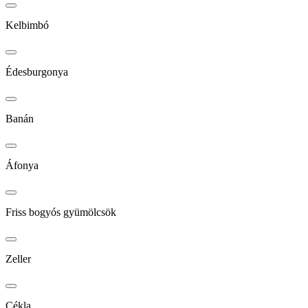
Kelbimbó
Édesburgonya
Banán
Áfonya
Friss bogyós gyümölcsök
Zeller
Cékla