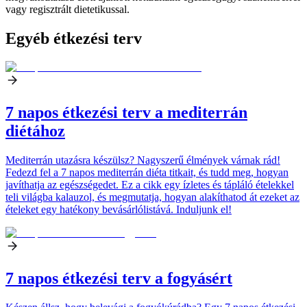
vagy regisztrált dietetikussal.
Egyéb étkezési terv
7 napos étkezési terv a mediterrán
diétához
Mediterrán utazásra készülsz? Nagyszerű élmények várnak rád!
Fedezd fel a 7 napos mediterrán diéta titkait, és tudd meg, hogyan
javíthatja az egészségedet. Ez a cikk egy ízletes és tápláló ételekkel
teli világba kalauzol, és megmutatja, hogyan alakíthatod át ezeket az
ételeket egy hatékony bevásárlólistává. Induljunk el!
7 napos étkezési terv a fogyásért