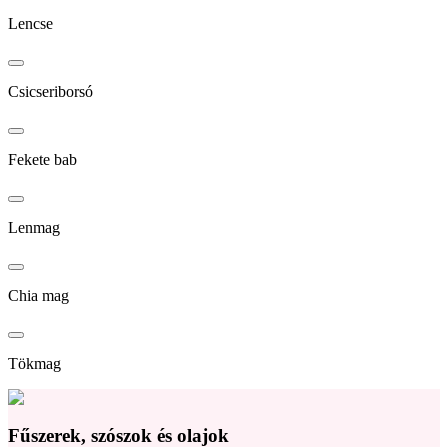
Lencse
Csicseriborsó
Fekete bab
Lenmag
Chia mag
Tökmag
Fűszerek, szószok és olajok