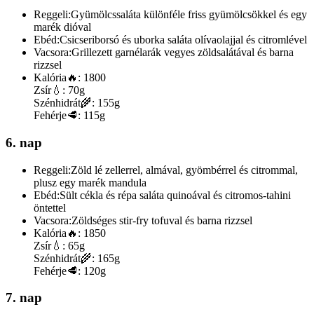
Reggeli:
Gyümölcssaláta különféle friss gyümölcsökkel és egy
marék dióval
Ebéd:
Csicseriborsó és uborka saláta olívaolajjal és citromlével
Vacsora:
Grillezett garnélarák vegyes zöldsalátával és barna
rizzsel
Kalória
🔥:
1800
Zsír
💧:
70g
Szénhidrát
🌾:
155g
Fehérje
🥩:
115g
6. nap
Reggeli:
Zöld lé zellerrel, almával, gyömbérrel és citrommal,
plusz egy marék mandula
Ebéd:
Sült cékla és répa saláta quinoával és citromos-tahini
öntettel
Vacsora:
Zöldséges stir-fry tofuval és barna rizzsel
Kalória
🔥:
1850
Zsír
💧:
65g
Szénhidrát
🌾:
165g
Fehérje
🥩:
120g
7. nap