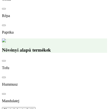
Répa
Paprika
Növényi alapú termékek
Tofu
Hummusz
Mandulatej