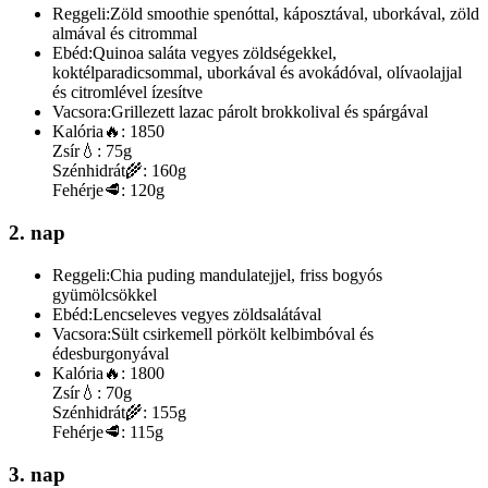
Reggeli:
Zöld smoothie spenóttal, káposztával, uborkával, zöld
almával és citrommal
Ebéd:
Quinoa saláta vegyes zöldségekkel,
koktélparadicsommal, uborkával és avokádóval, olívaolajjal
és citromlével ízesítve
Vacsora:
Grillezett lazac párolt brokkolival és spárgával
Kalória
🔥:
1850
Zsír
💧:
75g
Szénhidrát
🌾:
160g
Fehérje
🥩:
120g
2. nap
Reggeli:
Chia puding mandulatejjel, friss bogyós
gyümölcsökkel
Ebéd:
Lencseleves vegyes zöldsalátával
Vacsora:
Sült csirkemell pörkölt kelbimbóval és
édesburgonyával
Kalória
🔥:
1800
Zsír
💧:
70g
Szénhidrát
🌾:
155g
Fehérje
🥩:
115g
3. nap