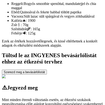
Reggeli:
Bogyós smoothie spenóttal, mandulatejjel és chia
maggal
Ebéd:
Quinoával és fekete babbal töltött paprika
Vacsora:
Sült lazac sült spárgával és vegyes zöldsalátával
Kalória
🔥:
1900
Zsír
💧:
70g
Szénhidrát
🌾:
165g
Fehérje
🥩:
125g
Ezek az értékek hozzávetőlegesek, és kissé eltérhetnek a konkrét
adagok és elkészítési módszerek alapján.
Töltsd le az INGYENES bevásárlólistát
ehhez az étkezési tervhez
Szerezd meg a bevásárlólistát
⚠️
Jegyezd meg
Mint minden étrendi változtatás esetén, az étkezési szokások
megváltoztatása előtt ajánlott konzultálni egészségügyi szakemberrel