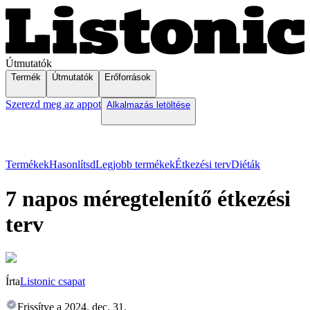
Útmutatók
Termék
Útmutatók
Erőforrások
Szerezd meg az appot
Alkalmazás letöltése
Termékek
Hasonlítsd
Legjobb termékek
Étkezési terv
Diéták
7 napos méregtelenítő étkezési
terv
Írta
Listonic csapat
Frissítve a
2024. dec. 31.