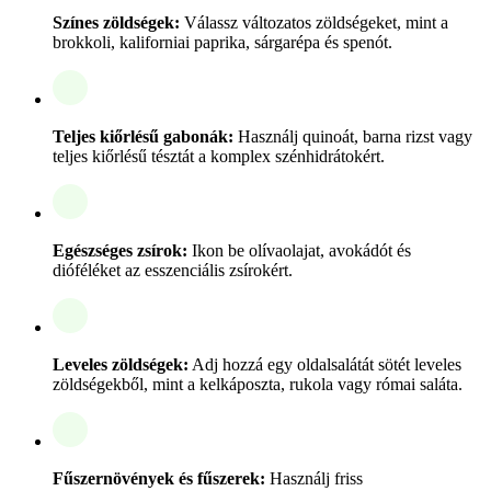
Színes zöldségek:
Válassz változatos zöldségeket, mint a
brokkoli, kaliforniai paprika, sárgarépa és spenót.
Teljes kiőrlésű gabonák:
Használj quinoát, barna rizst vagy
teljes kiőrlésű tésztát a komplex szénhidrátokért.
Egészséges zsírok:
Ikon be olívaolajat, avokádót és
dióféléket az esszenciális zsírokért.
Leveles zöldségek:
Adj hozzá egy oldalsalátát sötét leveles
zöldségekből, mint a kelkáposzta, rukola vagy római saláta.
Fűszernövények és fűszerek:
Használj friss