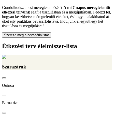
Gondolkodsz a test méregtelenítésén?
A mi 7 napos méregtelenítő
étkezési tervünk
segít a tisztulásban és a megújulásban. Fedezd fel,
hogyan készíthetsz méregtelenítő ételeket, és hogyan alakíthatod át
őket egy praktikus bevásárlólistává. Induljunk el együtt egy hét
tisztulásra és megújulásra!
Szerezd meg a bevásárlólistát
Étkezési terv élelmiszer-lista
Szárazáruk
Quinoa
Barna rizs