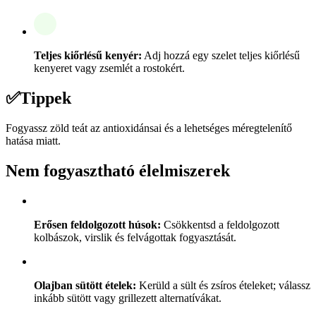
Teljes kiőrlésű kenyér:
Adj hozzá egy szelet teljes kiőrlésű
kenyeret vagy zsemlét a rostokért.
✅
Tippek
Fogyassz zöld teát az antioxidánsai és a lehetséges méregtelenítő
hatása miatt.
Nem fogyasztható élelmiszerek
Erősen feldolgozott húsok:
Csökkentsd a feldolgozott
kolbászok, virslik és felvágottak fogyasztását.
Olajban sütött ételek:
Kerüld a sült és zsíros ételeket; válassz
inkább sütött vagy grillezett alternatívákat.