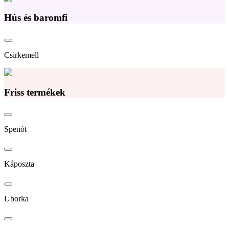
Hús és baromfi
Csirkemell
Friss termékek
Spenót
Káposzta
Uborka