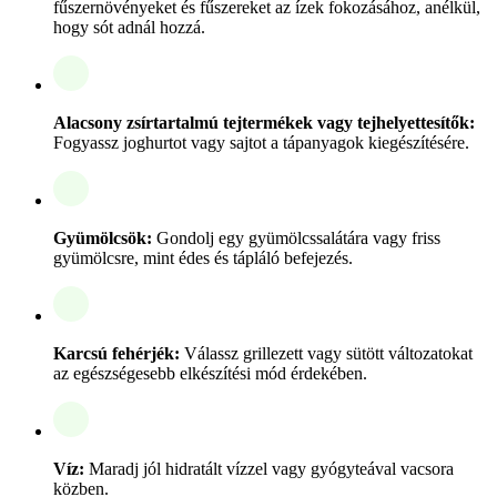
fűszernövényeket és fűszereket az ízek fokozásához, anélkül,
hogy sót adnál hozzá.
Alacsony zsírtartalmú tejtermékek vagy tejhelyettesítők:
Fogyassz joghurtot vagy sajtot a tápanyagok kiegészítésére.
Gyümölcsök:
Gondolj egy gyümölcssalátára vagy friss
gyümölcsre, mint édes és tápláló befejezés.
Karcsú fehérjék:
Válassz grillezett vagy sütött változatokat
az egészségesebb elkészítési mód érdekében.
Víz:
Maradj jól hidratált vízzel vagy gyógyteával vacsora
közben.