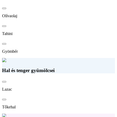
Olívaolaj
Tahini
Gyömbér
Hal és tenger gyümölcsei
Lazac
Tőkehal