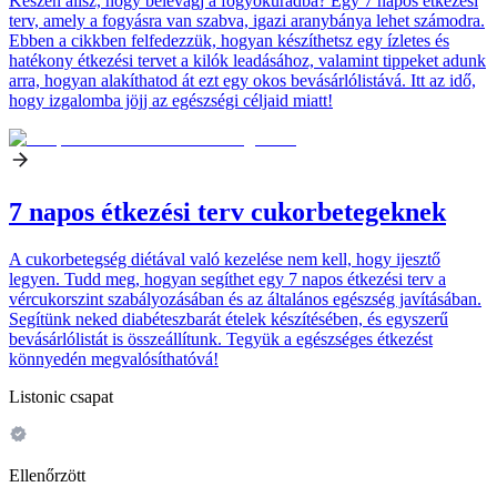
Készen állsz, hogy belevágj a fogyókúrádba? Egy 7 napos étkezési
terv, amely a fogyásra van szabva, igazi aranybánya lehet számodra.
Ebben a cikkben felfedezzük, hogyan készíthetsz egy ízletes és
hatékony étkezési tervet a kilók leadásához, valamint tippeket adunk
arra, hogyan alakíthatod át ezt egy okos bevásárlólistává. Itt az idő,
hogy izgalomba jöjj az egészségi céljaid miatt!
7 napos étkezési terv cukorbetegeknek
A cukorbetegség diétával való kezelése nem kell, hogy ijesztő
legyen. Tudd meg, hogyan segíthet egy 7 napos étkezési terv a
vércukorszint szabályozásában és az általános egészség javításában.
Segítünk neked diabéteszbarát ételek készítésében, és egyszerű
bevásárlólistát is összeállítunk. Tegyük a egészséges étkezést
könnyedén megvalósíthatóvá!
Listonic csapat
Ellenőrzött