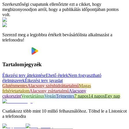
Szerkesztőségi csapatunk ellenőrizte ezt a cikket, hogy
megbizonyosodjon arról, hogy a publikálás időpontjában pontos
volt.
Szerezd meg a legjobbra értékelt bevásárlólista alkalmazást a
telefonodra!
Tartalomjegyzék
Étkezési terv áttekintése
Ehető ételek
Nem fogyasztható
élelmiszerek
Étkezési terv javaslat
Gluténmentes
Alacsony szénhidráttartalmú
Magas
fehérjetartalom
Alacsony zsírtartalmú
Alacsony
cukorszint
Vegetáriánus
Vegán
Tejmentes
7 napos
14 napos
Egy nap
Csatlakozz több mint 10 millió felhasználóhoz. Töltsd le a Listonicot
a telefonodra