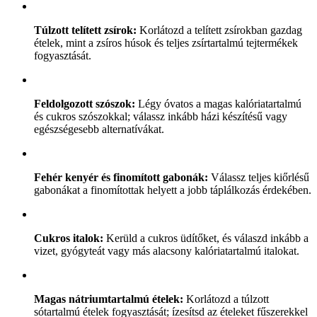
Túlzott telített zsírok:
Korlátozd a telített zsírokban gazdag
ételek, mint a zsíros húsok és teljes zsírtartalmú tejtermékek
fogyasztását.
Feldolgozott szószok:
Légy óvatos a magas kalóriatartalmú
és cukros szószokkal; válassz inkább házi készítésű vagy
egészségesebb alternatívákat.
Fehér kenyér és finomított gabonák:
Válassz teljes kiőrlésű
gabonákat a finomítottak helyett a jobb táplálkozás érdekében.
Cukros italok:
Kerüld a cukros üdítőket, és válaszd inkább a
vizet, gyógyteát vagy más alacsony kalóriatartalmú italokat.
Magas nátriumtartalmú ételek:
Korlátozd a túlzott
sótartalmú ételek fogyasztását; ízesítsd az ételeket fűszerekkel