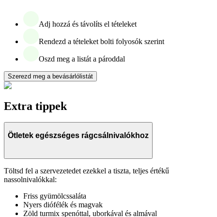
Adj hozzá és távolíts el tételeket
Rendezd a tételeket bolti folyosók szerint
Oszd meg a listát a pároddal
Szerezd meg a bevásárlólistát
Extra tippek
Ötletek egészséges rágcsálnivalókhoz
Töltsd fel a szervezetedet ezekkel a tiszta, teljes értékű
nassolnivalókkal:
Friss gyümölcssaláta
Nyers diófélék és magvak
Zöld turmix spenóttal, uborkával és almával