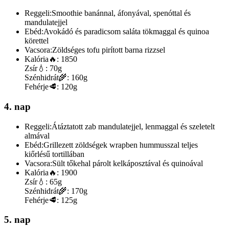
Reggeli:
Smoothie banánnal, áfonyával, spenóttal és
mandulatejjel
Ebéd:
Avokádó és paradicsom saláta tökmaggal és quinoa
körettel
Vacsora:
Zöldséges tofu pirított barna rizzsel
Kalória
🔥:
1850
Zsír
💧:
70g
Szénhidrát
🌾:
160g
Fehérje
🥩:
120g
4. nap
Reggeli:
Átáztatott zab mandulatejjel, lenmaggal és szeletelt
almával
Ebéd:
Grillezett zöldségek wrapben hummusszal teljes
kiőrlésű tortillában
Vacsora:
Sült tőkehal párolt kelkáposztával és quinoával
Kalória
🔥:
1900
Zsír
💧:
65g
Szénhidrát
🌾:
170g
Fehérje
🥩:
125g
5. nap