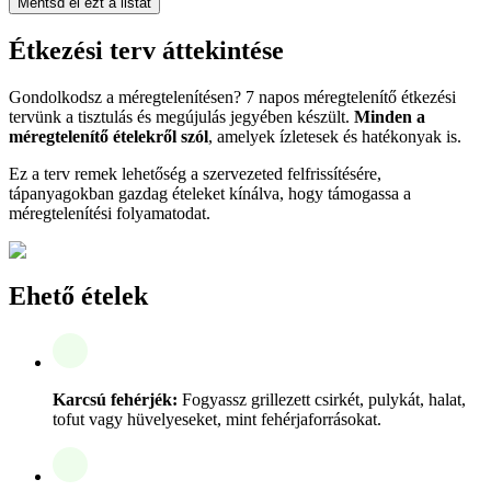
Mentsd el ezt a listát
Étkezési terv áttekintése
Gondolkodsz a méregtelenítésen? 7 napos méregtelenítő étkezési
tervünk a tisztulás és megújulás jegyében készült.
Minden a
méregtelenítő ételekről szól
, amelyek ízletesek és hatékonyak is.
Ez a terv remek lehetőség a szervezeted felfrissítésére,
tápanyagokban gazdag ételeket kínálva, hogy támogassa a
méregtelenítési folyamatodat.
Ehető ételek
Karcsú fehérjék:
Fogyassz grillezett csirkét, pulykát, halat,
tofut vagy hüvelyeseket, mint fehérjaforrásokat.