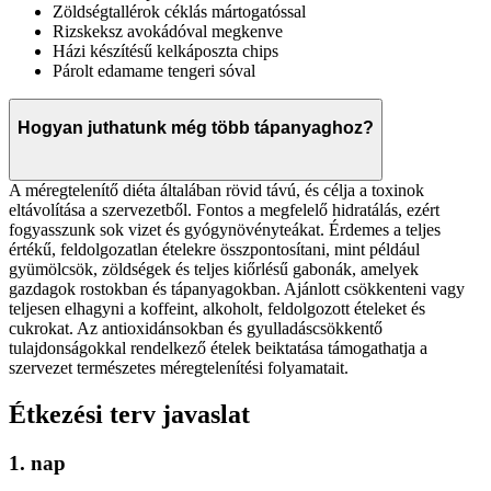
Zöldségtallérok céklás mártogatóssal
Rizskeksz avokádóval megkenve
Házi készítésű kelkáposzta chips
Párolt edamame tengeri sóval
Hogyan juthatunk még több tápanyaghoz?
A méregtelenítő diéta általában rövid távú, és célja a toxinok
eltávolítása a szervezetből. Fontos a megfelelő hidratálás, ezért
fogyasszunk sok vizet és gyógynövényteákat. Érdemes a teljes
értékű, feldolgozatlan ételekre összpontosítani, mint például
gyümölcsök, zöldségek és teljes kiőrlésű gabonák, amelyek
gazdagok rostokban és tápanyagokban. Ajánlott csökkenteni vagy
teljesen elhagyni a koffeint, alkoholt, feldolgozott ételeket és
cukrokat. Az antioxidánsokban és gyulladáscsökkentő
tulajdonságokkal rendelkező ételek beiktatása támogathatja a
szervezet természetes méregtelenítési folyamatait.
Étkezési terv javaslat
1. nap