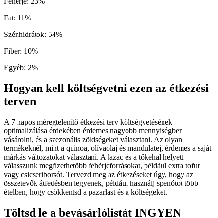
Fehérje
:
23
%
Fat
:
11
%
Szénhidrátok
:
54
%
Fiber
:
10
%
Egyéb
:
2
%
Hogyan kell költségvetni ezen az étkezési
terven
A 7 napos méregtelenítő étkezési terv költségvetésének
optimalizálása érdekében érdemes nagyobb mennyiségben
vásárolni, és a szezonális zöldségeket választani. Az olyan
termékeknél, mint a quinoa, olívaolaj és mandulatej, érdemes a saját
márkás változatokat választani. A lazac és a tőkehal helyett
válasszunk megfizethetőbb fehérjeforrásokat, például extra tofut
vagy csicseriborsót. Tervezd meg az étkezéseket úgy, hogy az
összetevők átfedésben legyenek, például használj spenótot több
ételben, hogy csökkentsd a pazarlást és a költségeket.
Töltsd le a bevásárlólistát INGYEN