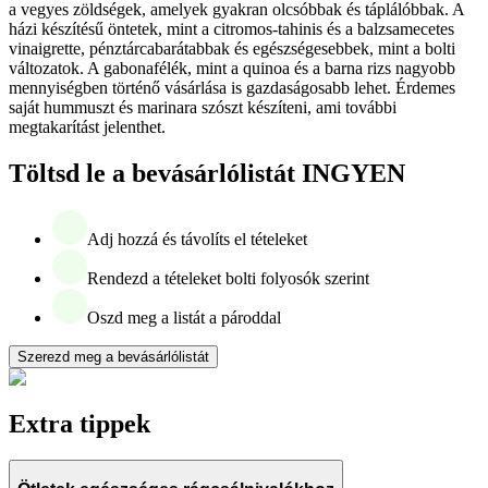
a vegyes zöldségek, amelyek gyakran olcsóbbak és táplálóbbak. A
házi készítésű öntetek, mint a citromos-tahinis és a balzsamecetes
vinaigrette, pénztárcabarátabbak és egészségesebbek, mint a bolti
változatok. A gabonafélék, mint a quinoa és a barna rizs nagyobb
mennyiségben történő vásárlása is gazdaságosabb lehet. Érdemes
saját hummuszt és marinara szószt készíteni, ami további
megtakarítást jelenthet.
Töltsd le a bevásárlólistát INGYEN
Adj hozzá és távolíts el tételeket
Rendezd a tételeket bolti folyosók szerint
Oszd meg a listát a pároddal
Szerezd meg a bevásárlólistát
Extra tippek