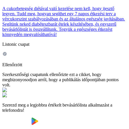
A cukorbetegség diétával való kezelése nem kell, hogy ijesztő
legyen. Tudd meg, hogyan segíthet egy 7 napos étkezési terv a
vércukorszint szabályozásában és az általános egészség javításában.
Segítünk neked diabéteszbarát ételek készítésében, és egyszerű
bevásárlólistát is összeállítunk. Tegyük a egészséges étkezést
könnyedén megvalósíthatóvá!
Listonic csapat
Ellenőrzött
Szerkesztőségi csapatunk ellenőrizte ezt a cikket, hogy
megbizonyosodjon arról, hogy a publikálás időpontjában pontos
volt.
Szerezd meg a legjobbra értékelt bevásárlólista alkalmazást a
telefonodra!