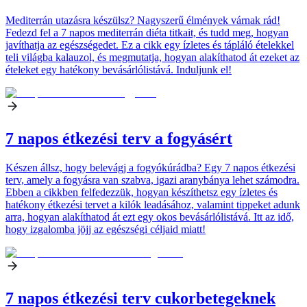
Mediterrán utazásra készülsz? Nagyszerű élmények várnak rád!
Fedezd fel a 7 napos mediterrán diéta titkait, és tudd meg, hogyan
javíthatja az egészségedet. Ez a cikk egy ízletes és tápláló ételekkel
teli világba kalauzol, és megmutatja, hogyan alakíthatod át ezeket az
ételeket egy hatékony bevásárlólistává. Induljunk el!
7 napos étkezési terv a fogyásért
Készen állsz, hogy belevágj a fogyókúrádba? Egy 7 napos étkezési
terv, amely a fogyásra van szabva, igazi aranybánya lehet számodra.
Ebben a cikkben felfedezzük, hogyan készíthetsz egy ízletes és
hatékony étkezési tervet a kilók leadásához, valamint tippeket adunk
arra, hogyan alakíthatod át ezt egy okos bevásárlólistává. Itt az idő,
hogy izgalomba jöjj az egészségi céljaid miatt!
7 napos étkezési terv cukorbetegeknek