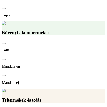
Tojás
Növényi alapú termékek
Tofu
Mandulavaj
Mandulatej
Tejtermékek és tojás