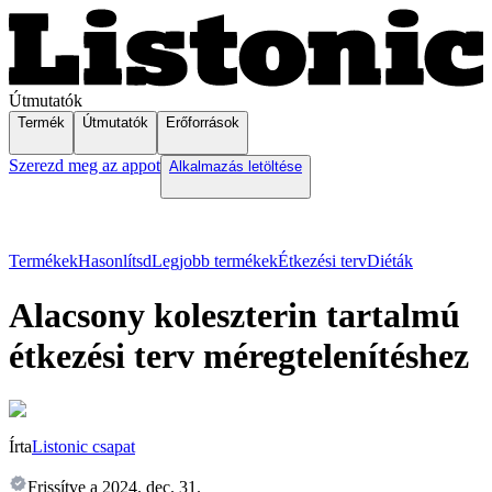
Útmutatók
Termék
Útmutatók
Erőforrások
Szerezd meg az appot
Alkalmazás letöltése
Termékek
Hasonlítsd
Legjobb termékek
Étkezési terv
Diéták
Alacsony koleszterin tartalmú
étkezési terv méregtelenítéshez
Írta
Listonic csapat
Frissítve a
2024. dec. 31.