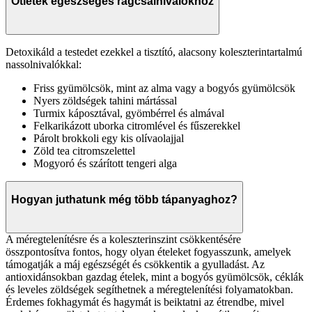
Ötletek egészséges rágcsálnivalókhoz
Detoxikáld a testedet ezekkel a tisztító, alacsony koleszterintartalmú
nassolnivalókkal:
Friss gyümölcsök, mint az alma vagy a bogyós gyümölcsök
Nyers zöldségek tahini mártással
Turmix káposztával, gyömbérrel és almával
Felkarikázott uborka citromlével és fűszerekkel
Párolt brokkoli egy kis olívaolajjal
Zöld tea citromszelettel
Mogyoró és szárított tengeri alga
Hogyan juthatunk még több tápanyaghoz?
A méregtelenítésre és a koleszterinszint csökkentésére
összpontosítva fontos, hogy olyan ételeket fogyasszunk, amelyek
támogatják a máj egészségét és csökkentik a gyulladást. Az
antioxidánsokban gazdag ételek, mint a bogyós gyümölcsök, céklák
és leveles zöldségek segíthetnek a méregtelenítési folyamatokban.
Érdemes fokhagymát és hagymát is beiktatni az étrendbe, mivel