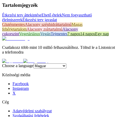
Tartalomjegyzék
Étkezési terv áttekintése
Ehető ételek
Nem fogyasztható
élelmiszerek
Étkezési terv javaslat
Gluténmentes
Alacsony szénhidráttartalmú
Magas
fehérjetartalom
Alacsony zsírtartalmú
Alacsony
cukorszint
Vegetáriánus
Vegán
Tejmentes
7 napos
14 napos
Egy nap
Csatlakozz több mint 10 millió felhasználóhoz. Töltsd le a Listonicot
a telefonodra
Choose a language
Közösségi média
Facebook
Instagram
X
Cég
Adatvédelmi szabályzat
Szolgáltatási feltételek