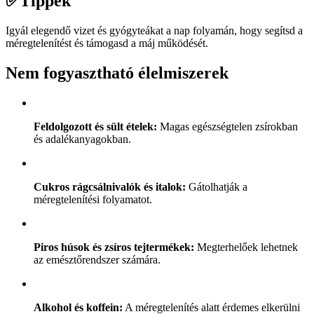
✅
Tippek
Igyál elegendő vizet és gyógyteákat a nap folyamán, hogy segítsd a
méregtelenítést és támogasd a máj működését.
Nem fogyasztható élelmiszerek
Feldolgozott és sült ételek:
Magas egészségtelen zsírokban
és adalékanyagokban.
Cukros rágcsálnivalók és italok:
Gátolhatják a
méregtelenítési folyamatot.
Piros húsok és zsíros tejtermékek:
Megterhelőek lehetnek
az emésztőrendszer számára.
Alkohol és koffein:
A méregtelenítés alatt érdemes elkerülni