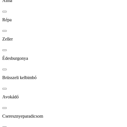
Alma
Répa
Zeller
Édesburgonya
Brüsszeli kelbimbó
Avokádó
Cseresznyeparadicsom