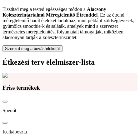
Tisztítsd meg a tested egészséges módon a
Alacsony
Koleszterintartalmú Méregtelenítő Étrenddel
. Ez az étrend
méregtelenítő barát ételeket tartalmaz, mint például zöldséglevesek,
gyümölcs smoothie-k és saláták, amelyek mind a szervezet
természetes méregtelenítési folyamatait támogatják, miközben
alacsonyan tartják a koleszterinszintet.
Szerezd meg a bevásárlólistát
Étkezési terv élelmiszer-lista
Friss termékek
Spenót
Kelkáposzta