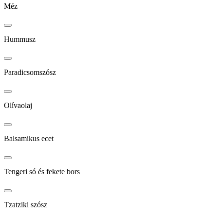
Méz
Hummusz
Paradicsomszósz
Olívaolaj
Balsamikus ecet
Tengeri só és fekete bors
Tzatziki szósz