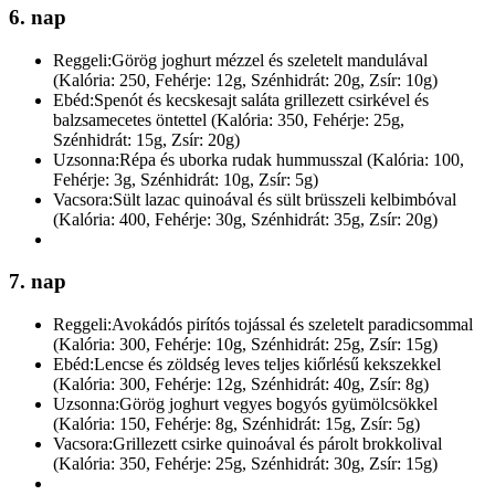
6. nap
Reggeli:
Görög joghurt mézzel és szeletelt mandulával
(Kalória: 250, Fehérje: 12g, Szénhidrát: 20g, Zsír: 10g)
Ebéd:
Spenót és kecskesajt saláta grillezett csirkével és
balzsamecetes öntettel (Kalória: 350, Fehérje: 25g,
Szénhidrát: 15g, Zsír: 20g)
Uzsonna:
Répa és uborka rudak hummusszal (Kalória: 100,
Fehérje: 3g, Szénhidrát: 10g, Zsír: 5g)
Vacsora:
Sült lazac quinoával és sült brüsszeli kelbimbóval
(Kalória: 400, Fehérje: 30g, Szénhidrát: 35g, Zsír: 20g)
7. nap
Reggeli:
Avokádós pirítós tojással és szeletelt paradicsommal
(Kalória: 300, Fehérje: 10g, Szénhidrát: 25g, Zsír: 15g)
Ebéd:
Lencse és zöldség leves teljes kiőrlésű kekszekkel
(Kalória: 300, Fehérje: 12g, Szénhidrát: 40g, Zsír: 8g)
Uzsonna:
Görög joghurt vegyes bogyós gyümölcsökkel
(Kalória: 150, Fehérje: 8g, Szénhidrát: 15g, Zsír: 5g)
Vacsora:
Grillezett csirke quinoával és párolt brokkolival
(Kalória: 350, Fehérje: 25g, Szénhidrát: 30g, Zsír: 15g)