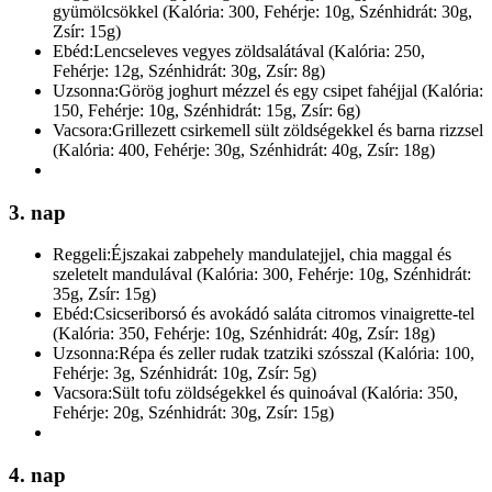
gyümölcsökkel (Kalória: 300, Fehérje: 10g, Szénhidrát: 30g,
Zsír: 15g)
Ebéd:
Lencseleves vegyes zöldsalátával (Kalória: 250,
Fehérje: 12g, Szénhidrát: 30g, Zsír: 8g)
Uzsonna:
Görög joghurt mézzel és egy csipet fahéjjal (Kalória:
150, Fehérje: 10g, Szénhidrát: 15g, Zsír: 6g)
Vacsora:
Grillezett csirkemell sült zöldségekkel és barna rizzsel
(Kalória: 400, Fehérje: 30g, Szénhidrát: 40g, Zsír: 18g)
3. nap
Reggeli:
Éjszakai zabpehely mandulatejjel, chia maggal és
szeletelt mandulával (Kalória: 300, Fehérje: 10g, Szénhidrát:
35g, Zsír: 15g)
Ebéd:
Csicseriborsó és avokádó saláta citromos vinaigrette-tel
(Kalória: 350, Fehérje: 10g, Szénhidrát: 40g, Zsír: 18g)
Uzsonna:
Répa és zeller rudak tzatziki szósszal (Kalória: 100,
Fehérje: 3g, Szénhidrát: 10g, Zsír: 5g)
Vacsora:
Sült tofu zöldségekkel és quinoával (Kalória: 350,
Fehérje: 20g, Szénhidrát: 30g, Zsír: 15g)
4. nap