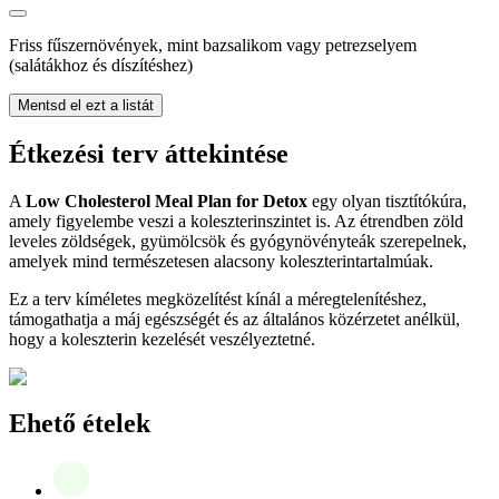
Friss fűszernövények, mint bazsalikom vagy petrezselyem
(salátákhoz és díszítéshez)
Mentsd el ezt a listát
Étkezési terv áttekintése
A
Low Cholesterol Meal Plan for Detox
egy olyan tisztítókúra,
amely figyelembe veszi a koleszterinszintet is. Az étrendben zöld
leveles zöldségek, gyümölcsök és gyógynövényteák szerepelnek,
amelyek mind természetesen alacsony koleszterintartalmúak.
Ez a terv kíméletes megközelítést kínál a méregtelenítéshez,
támogathatja a máj egészségét és az általános közérzetet anélkül,
hogy a koleszterin kezelését veszélyeztetné.
Ehető ételek