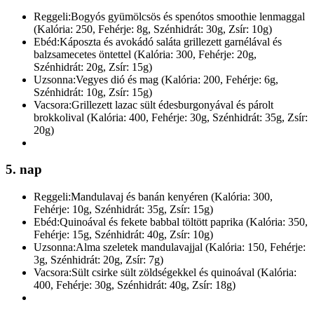
Reggeli:
Bogyós gyümölcsös és spenótos smoothie lenmaggal
(Kalória: 250, Fehérje: 8g, Szénhidrát: 30g, Zsír: 10g)
Ebéd:
Káposzta és avokádó saláta grillezett garnélával és
balzsamecetes öntettel (Kalória: 300, Fehérje: 20g,
Szénhidrát: 20g, Zsír: 15g)
Uzsonna:
Vegyes dió és mag (Kalória: 200, Fehérje: 6g,
Szénhidrát: 10g, Zsír: 15g)
Vacsora:
Grillezett lazac sült édesburgonyával és párolt
brokkolival (Kalória: 400, Fehérje: 30g, Szénhidrát: 35g, Zsír:
20g)
5. nap
Reggeli:
Mandulavaj és banán kenyéren (Kalória: 300,
Fehérje: 10g, Szénhidrát: 35g, Zsír: 15g)
Ebéd:
Quinoával és fekete babbal töltött paprika (Kalória: 350,
Fehérje: 15g, Szénhidrát: 40g, Zsír: 10g)
Uzsonna:
Alma szeletek mandulavajjal (Kalória: 150, Fehérje:
3g, Szénhidrát: 20g, Zsír: 7g)
Vacsora:
Sült csirke sült zöldségekkel és quinoával (Kalória:
400, Fehérje: 30g, Szénhidrát: 40g, Zsír: 18g)