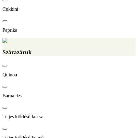
Cukkini
Paprika
Szárazáruk
Quinoa
Barna rizs
Teljes kiőrlésű keksz
Teljes kiőrlésű kenyér