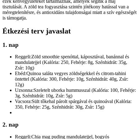
ezek kénvegyületeket tartalmaznak, amelyek segítik a máj
tisztulását. A zöld tea fogyasztása szintén jótékony hatással van a
méregtelenítésre, és antioxidáns tulajdonságai miatt a szív egészségét
is támogatja.
Étkezési terv javaslat
1. nap
Reggeli:
Zöld smoothie spenóttal, káposztával, banánnal és
mandulatejjel (Kalória: 250, Fehérje: 8g, Szénhidrát: 35g,
Zsír: 10g)
Ebéd:
Quinoa saláta vegyes zöldségekkel és citrom-tahini
öntettel (Kalória: 300, Fehérje: 10g, Szénhidrát: 40g, Zsír:
12g)
Uzsonna:
Szeletelt uborka hummusszal (Kalória: 100, Fehérje:
3g, Szénhidrát: 10g, Zsír: 5g)
Vacsora:
Sült tőkehal párolt spárgával és quinoával (Kalória:
350, Fehérje: 25g, Szénhidrát: 30g, Zsír: 15g)
2. nap
Reggeli:
Chia mag puding mandulatejjel, bogyós