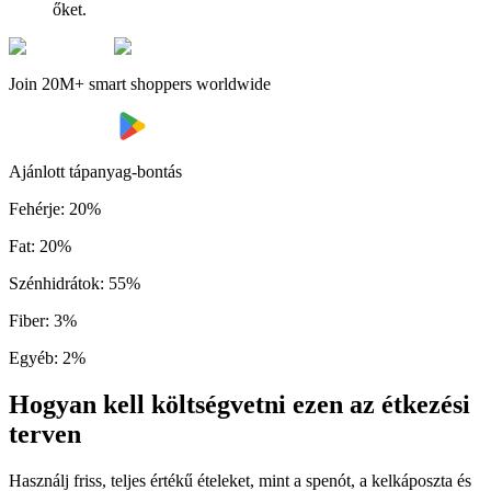
őket.
Join 20M+ smart shoppers worldwide
Ajánlott tápanyag-bontás
Fehérje
:
20
%
Fat
:
20
%
Szénhidrátok
:
55
%
Fiber
:
3
%
Egyéb
:
2
%
Hogyan kell költségvetni ezen az étkezési
terven
Használj friss, teljes értékű ételeket, mint a spenót, a kelkáposzta és