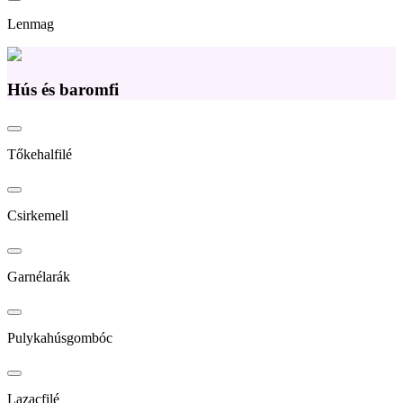
Lenmag
Hús és baromfi
Tőkehalfilé
Csirkemell
Garnélarák
Pulykahúsgombóc
Lazacfilé