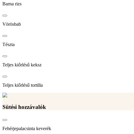
Barna rizs
Vörösbab
Tészta
Teljes kiőrlésű keksz
Teljes kiőrlésű tortilla
Sütési hozzávalók
Fehérjepalacsinta keverék