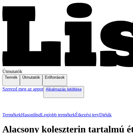
Útmutatók
Termék
Útmutatók
Erőforrások
Szerezd meg az appot
Alkalmazás letöltése
Termékek
Hasonlítsd
Legjobb termékek
Étkezési terv
Diéták
Alacsony koleszterin tartalmú é