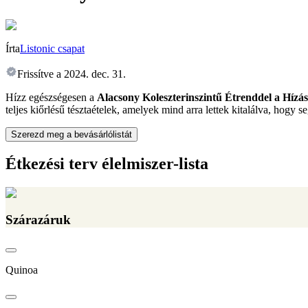
Írta
Listonic csapat
Frissítve a
2024. dec. 31.
Hízz egészségesen a
Alacsony Koleszterinszintű Étrenddel a Hízá
teljes kiőrlésű tésztaételek, amelyek mind arra lettek kitalálva, hogy 
Szerezd meg a bevásárlólistát
Étkezési terv élelmiszer-lista
Szárazáruk
Quinoa