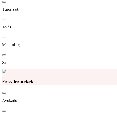
Túrós sajt
Tojás
Mandulatej
Sajt
Friss termékek
Avokádó