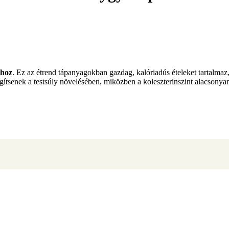
shoz
. Ez az étrend tápanyagokban gazdag, kalóriadús ételeket tartalmaz
segítsenek a testsúly növelésében, miközben a koleszterinszint alacsonyan 