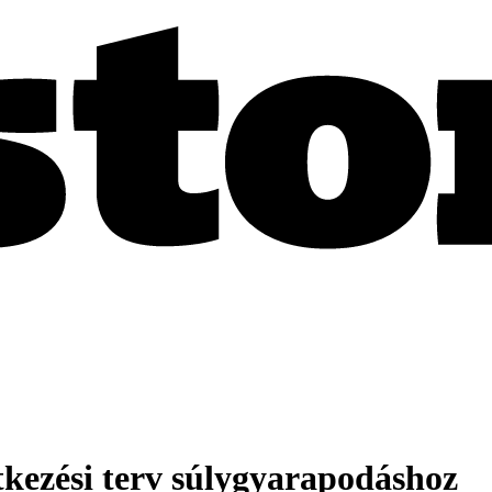
tkezési terv súlygyarapodáshoz