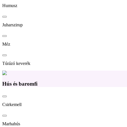
Humusz
Juharszirup
Méz
Túrázó keverék
Hús és baromfi
Csirkemell
Marhahús