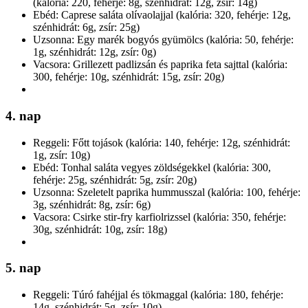
(kalória: 220, fehérje: 8g, szénhidrát: 12g, zsír: 14g)
Ebéd: Caprese saláta olívaolajjal (kalória: 320, fehérje: 12g,
szénhidrát: 6g, zsír: 25g)
Uzsonna: Egy marék bogyós gyümölcs (kalória: 50, fehérje:
1g, szénhidrát: 12g, zsír: 0g)
Vacsora: Grillezett padlizsán és paprika feta sajttal (kalória:
300, fehérje: 10g, szénhidrát: 15g, zsír: 20g)
4. nap
Reggeli: Főtt tojások (kalória: 140, fehérje: 12g, szénhidrát:
1g, zsír: 10g)
Ebéd: Tonhal saláta vegyes zöldségekkel (kalória: 300,
fehérje: 25g, szénhidrát: 5g, zsír: 20g)
Uzsonna: Szeletelt paprika hummusszal (kalória: 100, fehérje:
3g, szénhidrát: 8g, zsír: 6g)
Vacsora: Csirke stir-fry karfiolrizssel (kalória: 350, fehérje:
30g, szénhidrát: 10g, zsír: 18g)
5. nap
Reggeli: Túró fahéjjal és tökmaggal (kalória: 180, fehérje:
14g, szénhidrát: 5g, zsír: 10g)