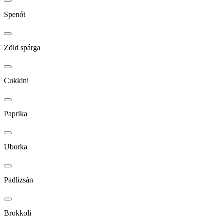
Spenót
Zöld spárga
Cukkini
Paprika
Uborka
Padlizsán
Brokkoli