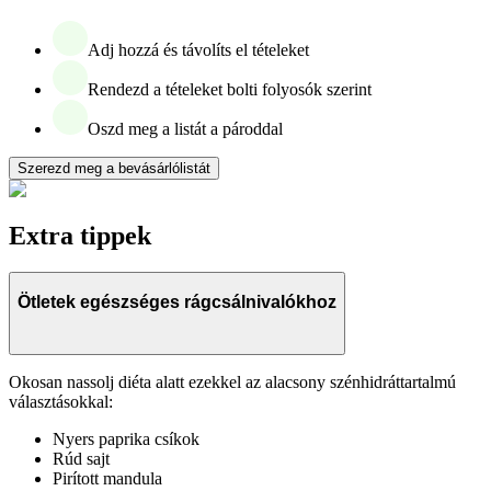
Adj hozzá és távolíts el tételeket
Rendezd a tételeket bolti folyosók szerint
Oszd meg a listát a pároddal
Szerezd meg a bevásárlólistát
Extra tippek
Ötletek egészséges rágcsálnivalókhoz
Okosan nassolj diéta alatt ezekkel az alacsony szénhidráttartalmú
választásokkal:
Nyers paprika csíkok
Rúd sajt
Pirított mandula