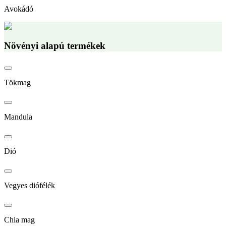
Avokádó
Növényi alapú termékek
Tökmag
Mandula
Dió
Vegyes diófélék
Chia mag