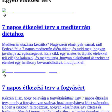
7 napos étkezési terv a mediterrán
diétához
Mediterrán utazásra készülsz? Nagyszerű élmények várnak rád!
Fedezd fel a 7 napos mediterrán diéta titkait, és tudd meg, hogyan
javíthatja az egészségedet. Ez a cikk egy ízletes és tápláló ételekkel
teli világba kalauzol, és megmutatja, hogyan alakíthatod át ezeket az
ételeket egy hatékony bevásárlólistává. Induljunk el!
7 napos étkezési terv a fogyásért
Készen állsz, hogy belevágj a fogyókúrádba? Egy 7 napos étkezési
terv, amely a fogyásra van szabva, igazi aranybánya lehet számodra.
Ebben a cikkben felfedezzük, hogyan készíthetsz egy ízletes és
hatékony étkezési tervet a kilók leadásához, valamint tippeket adunk