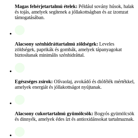
Magas fehérjetartalmú ételek:
Például sovány húsok, halak
és tojás, amelyek segítenek a jóllakottságban és az izomzat
támogatásában.
Alacsony szénhidráttartalmú zöldségek:
Leveles
zöldségek, paprikák és gombák, amelyek tápanyagokat
biztosítanak minimális szénhidráttal.
Egészséges zsírok:
Olívaolaj, avokádó és diófélék mértékkel,
amelyek energiát és jóllakottságot nyújtanak.
Alacsony cukortartalmú gyümölcsök:
Bogyós gyümölcsök
és dinnyék, amelyek édes ízt és antioxidánsokat tartalmaznak.