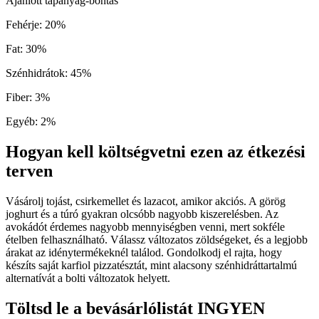
Ajánlott tápanyag-bontás
Fehérje
:
20
%
Fat
:
30
%
Szénhidrátok
:
45
%
Fiber
:
3
%
Egyéb
:
2
%
Hogyan kell költségvetni ezen az étkezési
terven
Vásárolj tojást, csirkemellet és lazacot, amikor akciós. A görög
joghurt és a túró gyakran olcsóbb nagyobb kiszerelésben. Az
avokádót érdemes nagyobb mennyiségben venni, mert sokféle
ételben felhasználható. Válassz változatos zöldségeket, és a legjobb
árakat az idénytermékeknél találod. Gondolkodj el rajta, hogy
készíts saját karfiol pizzatésztát, mint alacsony szénhidráttartalmú
alternatívát a bolti változatok helyett.
Töltsd le a bevásárlólistát INGYEN