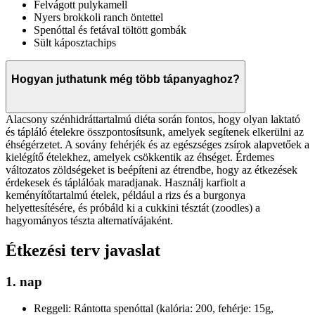
Felvágott pulykamell
Nyers brokkoli ranch öntettel
Spenóttal és fetával töltött gombák
Sült káposztachips
Hogyan juthatunk még több tápanyaghoz?
Alacsony szénhidráttartalmú diéta során fontos, hogy olyan laktató
és tápláló ételekre összpontosítsunk, amelyek segítenek elkerülni az
éhségérzetet. A sovány fehérjék és az egészséges zsírok alapvetőek a
kielégítő ételekhez, amelyek csökkentik az éhséget. Érdemes
változatos zöldségeket is beépíteni az étrendbe, hogy az étkezések
érdekesek és táplálóak maradjanak. Használj karfiolt a
keményítőtartalmú ételek, például a rizs és a burgonya
helyettesítésére, és próbáld ki a cukkini tésztát (zoodles) a
hagyományos tészta alternatívájaként.
Étkezési terv javaslat
1. nap
Reggeli: Rántotta spenóttal (kalória: 200, fehérje: 15g,