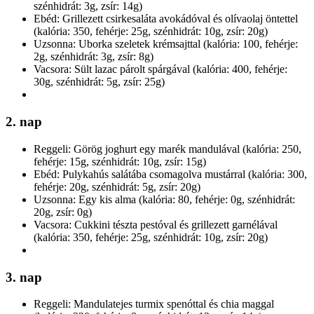
szénhidrát: 3g, zsír: 14g)
Ebéd: Grillezett csirkesaláta avokádóval és olívaolaj öntettel
(kalória: 350, fehérje: 25g, szénhidrát: 10g, zsír: 20g)
Uzsonna: Uborka szeletek krémsajttal (kalória: 100, fehérje:
2g, szénhidrát: 3g, zsír: 8g)
Vacsora: Sült lazac párolt spárgával (kalória: 400, fehérje:
30g, szénhidrát: 5g, zsír: 25g)
2. nap
Reggeli: Görög joghurt egy marék mandulával (kalória: 250,
fehérje: 15g, szénhidrát: 10g, zsír: 15g)
Ebéd: Pulykahús salátába csomagolva mustárral (kalória: 300,
fehérje: 20g, szénhidrát: 5g, zsír: 20g)
Uzsonna: Egy kis alma (kalória: 80, fehérje: 0g, szénhidrát:
20g, zsír: 0g)
Vacsora: Cukkini tészta pestóval és grillezett garnélával
(kalória: 350, fehérje: 25g, szénhidrát: 10g, zsír: 20g)
3. nap
Reggeli: Mandulatejes turmix spenóttal és chia maggal