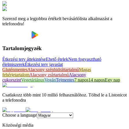
Szerezd meg a legjobbra értékelt bevásárlólista alkalmazást a
telefonodra!
Tartalomjegyzék
Étkezési terv áttekintése
Ehető ételek
Nem fogyasztható
élelmiszerek
Étkezési terv javaslat
Gluténmentes
Alacsony szénhidráttartalmú
Magas
fehérjetartalom
Alacsony zsírtartalmú
Alacsony
cukorszint
Vegetáriánus
Vegán
Tejmentes
7 napos
14 napos
Egy nap
Csatlakozz több mint 10 millió felhasználóhoz. Töltsd le a Listonicot
a telefonodra
Choose a language
Közösségi média