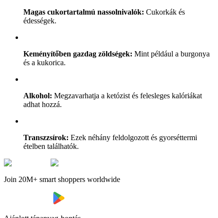
Magas cukortartalmú nassolnivalók:
Cukorkák és
édességek.
Keményítőben gazdag zöldségek:
Mint például a burgonya
és a kukorica.
Alkohol:
Megzavarhatja a ketózist és felesleges kalóriákat
adhat hozzá.
Transzzsírok:
Ezek néhány feldolgozott és gyorséttermi
ételben találhatók.
Join 20M+ smart shoppers worldwide