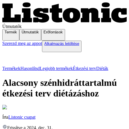
Útmutatók
Termék
Útmutatók
Erőforrások
Szerezd meg az appot
Alkalmazás letöltése
Termékek
Hasonlítsd
Legjobb termékek
Étkezési terv
Diéták
Alacsony szénhidráttartalmú
étkezési terv diétázáshoz
Írta
Listonic csapat
Frissítve a
2024. dec. 31.