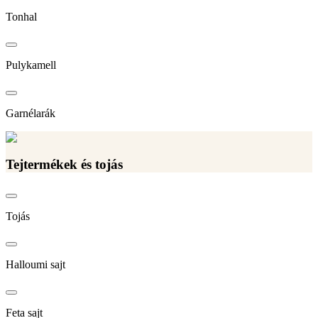
Tonhal
Pulykamell
Garnélarák
Tejtermékek és tojás
Tojás
Halloumi sajt
Feta sajt