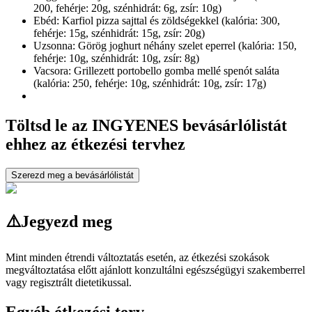
200, fehérje: 20g, szénhidrát: 6g, zsír: 10g)
Ebéd: Karfiol pizza sajttal és zöldségekkel (kalória: 300,
fehérje: 15g, szénhidrát: 15g, zsír: 20g)
Uzsonna: Görög joghurt néhány szelet eperrel (kalória: 150,
fehérje: 10g, szénhidrát: 10g, zsír: 8g)
Vacsora: Grillezett portobello gomba mellé spenót saláta
(kalória: 250, fehérje: 10g, szénhidrát: 10g, zsír: 17g)
Töltsd le az INGYENES bevásárlólistát
ehhez az étkezési tervhez
Szerezd meg a bevásárlólistát
⚠️
Jegyezd meg
Mint minden étrendi változtatás esetén, az étkezési szokások
megváltoztatása előtt ajánlott konzultálni egészségügyi szakemberrel
vagy regisztrált dietetikussal.
Egyéb étkezési terv