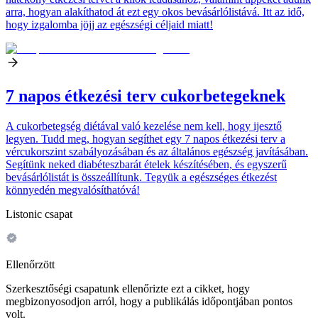
arra, hogyan alakíthatod át ezt egy okos bevásárlólistává. Itt az idő,
hogy izgalomba jöjj az egészségi céljaid miatt!
7 napos étkezési terv cukorbetegeknek
A cukorbetegség diétával való kezelése nem kell, hogy ijesztő
legyen. Tudd meg, hogyan segíthet egy 7 napos étkezési terv a
vércukorszint szabályozásában és az általános egészség javításában.
Segítünk neked diabéteszbarát ételek készítésében, és egyszerű
bevásárlólistát is összeállítunk. Tegyük a egészséges étkezést
könnyedén megvalósíthatóvá!
Listonic csapat
Ellenőrzött
Szerkesztőségi csapatunk ellenőrizte ezt a cikket, hogy
megbizonyosodjon arról, hogy a publikálás időpontjában pontos
volt.