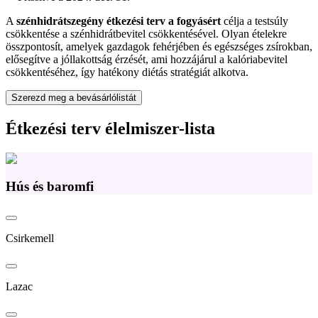
A
szénhidrátszegény étkezési terv a fogyásért
célja a testsúly
csökkentése a szénhidrátbevitel csökkentésével. Olyan ételekre
összpontosít, amelyek gazdagok fehérjében és egészséges zsírokban,
elősegítve a jóllakottság érzését, ami hozzájárul a kalóriabevitel
csökkentéséhez, így hatékony diétás stratégiát alkotva.
Szerezd meg a bevásárlólistát
Étkezési terv élelmiszer-lista
Hús és baromfi
Csirkemell
Lazac