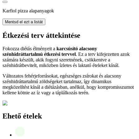
Karfiol pizza alapanyagok
Mentsd el ezt a listát
Étkezési terv áttekintése
Fokozza diétás élményeit a
karcsúsító alacsony
szénhidráttartalmú étkezési tervvel
. Ez a terv kifejezetten azok
számára készült, akik fogyni szeretnének, csökkentve a
szénhidrátbevitelt, miközben ízletes és laktató ételeket kínál.
Változatos fehérjeforrásokat, egészséges zsírokat és alacsony
szénhidráttartalmú zöldségeket tartalmaz, így dinamikus
megközelítést kínál a diétázásban, anélkül, hogy kompromisszumot
kellene kötnie az íz vagy a táplálkozás terén.
Ehető ételek