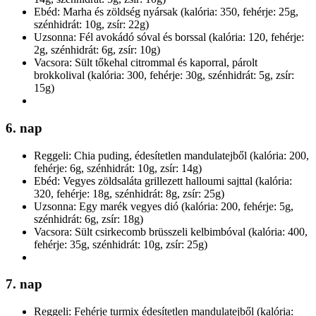
Ebéd: Marha és zöldség nyársak (kalória: 350, fehérje: 25g,
szénhidrát: 10g, zsír: 22g)
Uzsonna: Fél avokádó sóval és borssal (kalória: 120, fehérje:
2g, szénhidrát: 6g, zsír: 10g)
Vacsora: Sült tőkehal citrommal és kaporral, párolt
brokkolival (kalória: 300, fehérje: 30g, szénhidrát: 5g, zsír:
15g)
6. nap
Reggeli: Chia puding, édesítetlen mandulatejből (kalória: 200,
fehérje: 6g, szénhidrát: 10g, zsír: 14g)
Ebéd: Vegyes zöldsaláta grillezett halloumi sajttal (kalória:
320, fehérje: 18g, szénhidrát: 8g, zsír: 25g)
Uzsonna: Egy marék vegyes dió (kalória: 200, fehérje: 5g,
szénhidrát: 6g, zsír: 18g)
Vacsora: Sült csirkecomb brüsszeli kelbimbóval (kalória: 400,
fehérje: 35g, szénhidrát: 10g, zsír: 25g)
7. nap
Reggeli: Fehérje turmix édesítetlen mandulatejből (kalória: