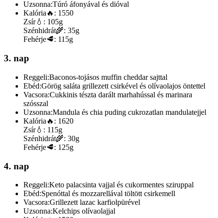
Uzsonna:
Túró áfonyával és dióval
Kalória
🔥:
1550
Zsír
💧:
105g
Szénhidrát
🌾:
35g
Fehérje
🥩:
115g
3. nap
Reggeli:
Baconos-tojásos muffin cheddar sajttal
Ebéd:
Görög saláta grillezett csirkével és olívaolajos öntettel
Vacsora:
Cukkinis tészta darált marhahússal és marinara
szósszal
Uzsonna:
Mandula és chia puding cukrozatlan mandulatejjel
Kalória
🔥:
1620
Zsír
💧:
115g
Szénhidrát
🌾:
30g
Fehérje
🥩:
125g
4. nap
Reggeli:
Keto palacsinta vajjal és cukormentes sziruppal
Ebéd:
Spenóttal és mozzarellával töltött csirkemell
Vacsora:
Grillezett lazac karfiolpürével
Uzsonna:
Kelchips olívaolajjal