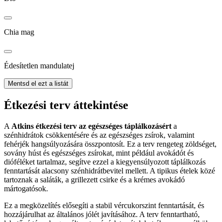
Chia mag
Édesítetlen mandulatej
Mentsd el ezt a listát
Étkezési terv áttekintése
A
Atkins étkezési terv az egészséges táplálkozásért
a
szénhidrátok csökkentésére és az egészséges zsírok, valamint
fehérjék hangsúlyozására összpontosít. Ez a terv rengeteg zöldséget,
sovány húst és egészséges zsírokat, mint például avokádót és
dióféléket tartalmaz, segítve ezzel a kiegyensúlyozott táplálkozás
fenntartását alacsony szénhidrátbevitel mellett. A tipikus ételek közé
tartoznak a saláták, a grillezett csirke és a krémes avokádó
mártogatósok.
Ez a megközelítés elősegíti a stabil vércukorszint fenntartását, és
hozzájárulhat az általános jólét javításához. A terv fenntartható,