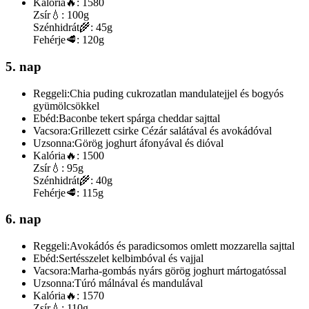
Kalória
🔥:
1580
Zsír
💧:
100g
Szénhidrát
🌾:
45g
Fehérje
🥩:
120g
5. nap
Reggeli:
Chia puding cukrozatlan mandulatejjel és bogyós
gyümölcsökkel
Ebéd:
Baconbe tekert spárga cheddar sajttal
Vacsora:
Grillezett csirke Cézár salátával és avokádóval
Uzsonna:
Görög joghurt áfonyával és dióval
Kalória
🔥:
1500
Zsír
💧:
95g
Szénhidrát
🌾:
40g
Fehérje
🥩:
115g
6. nap
Reggeli:
Avokádós és paradicsomos omlett mozzarella sajttal
Ebéd:
Sertésszelet kelbimbóval és vajjal
Vacsora:
Marha-gombás nyárs görög joghurt mártogatóssal
Uzsonna:
Túró málnával és mandulával
Kalória
🔥:
1570
Zsír
💧:
110g