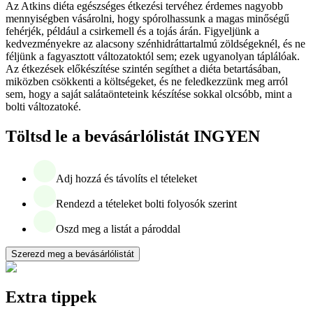
Az Atkins diéta egészséges étkezési tervéhez érdemes nagyobb
mennyiségben vásárolni, hogy spórolhassunk a magas minőségű
fehérjék, például a csirkemell és a tojás árán. Figyeljünk a
kedvezményekre az alacsony szénhidráttartalmú zöldségeknél, és ne
féljünk a fagyasztott változatoktól sem; ezek ugyanolyan táplálóak.
Az étkezések előkészítése szintén segíthet a diéta betartásában,
miközben csökkenti a költségeket, és ne feledkezzünk meg arról
sem, hogy a saját salátaönteteink készítése sokkal olcsóbb, mint a
bolti változatoké.
Töltsd le a bevásárlólistát INGYEN
Adj hozzá és távolíts el tételeket
Rendezd a tételeket bolti folyosók szerint
Oszd meg a listát a pároddal
Szerezd meg a bevásárlólistát
Extra tippek