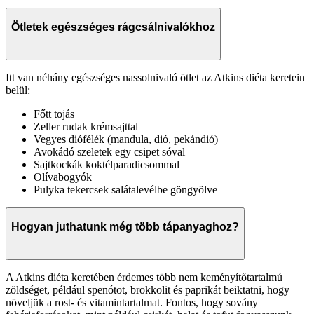
Ötletek egészséges rágcsálnivalókhoz
Itt van néhány egészséges nassolnivaló ötlet az Atkins diéta keretein
belül:
Főtt tojás
Zeller rudak krémsajttal
Vegyes diófélék (mandula, dió, pekándió)
Avokádó szeletek egy csipet sóval
Sajtkockák koktélparadicsommal
Olívabogyók
Pulyka tekercsek salátalevélbe göngyölve
Hogyan juthatunk még több tápanyaghoz?
A Atkins diéta keretében érdemes több nem keményítőtartalmú
zöldséget, például spenótot, brokkolit és paprikát beiktatni, hogy
növeljük a rost- és vitamintartalmat. Fontos, hogy sovány