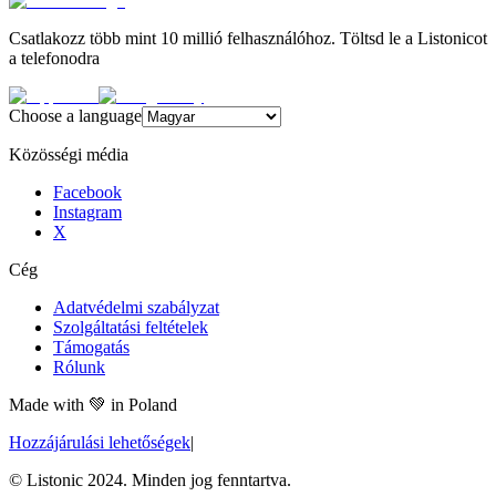
Csatlakozz több mint 10 millió felhasználóhoz. Töltsd le a Listonicot
a telefonodra
Choose a language
Közösségi média
Facebook
Instagram
X
Cég
Adatvédelmi szabályzat
Szolgáltatási feltételek
Támogatás
Rólunk
Made with
💚
in Poland
Hozzájárulási lehetőségek
|
© Listonic 2024. Minden jog fenntartva.