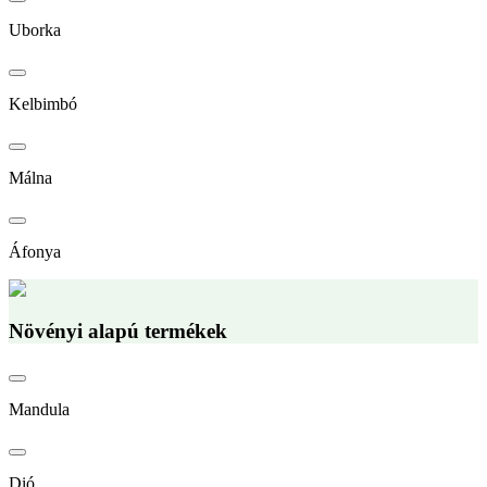
Uborka
Kelbimbó
Málna
Áfonya
Növényi alapú termékek
Mandula
Dió