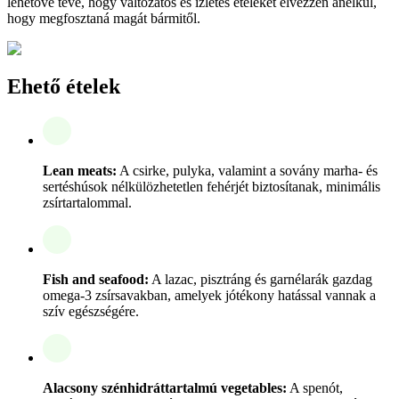
lehetővé téve, hogy változatos és ízletes ételeket élvezzen anélkül,
hogy megfosztaná magát bármitől.
Ehető ételek
Lean meats:
A csirke, pulyka, valamint a sovány marha- és
sertéshúsok nélkülözhetetlen fehérjét biztosítanak, minimális
zsírtartalommal.
Fish and seafood:
A lazac, pisztráng és garnélarák gazdag
omega-3 zsírsavakban, amelyek jótékony hatással vannak a
szív egészségére.
Alacsony szénhidráttartalmú vegetables:
A spenót,