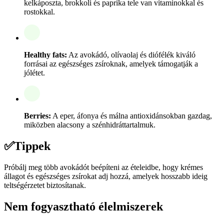
kelkáposzta, brokkoli és paprika tele van vitaminokkal és
rostokkal.
Healthy fats:
Az avokádó, olívaolaj és diófélék kiváló
forrásai az egészséges zsíroknak, amelyek támogatják a
jólétet.
Berries:
A eper, áfonya és málna antioxidánsokban gazdag,
miközben alacsony a szénhidráttartalmuk.
✅
Tippek
Próbálj meg több avokádót beépíteni az ételeidbe, hogy krémes
állagot és egészséges zsírokat adj hozzá, amelyek hosszabb ideig
teltségérzetet biztosítanak.
Nem fogyasztható élelmiszerek