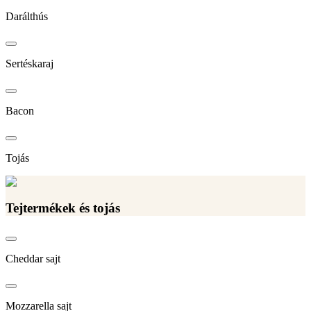
Darálthús
Sertéskaraj
Bacon
Tojás
Tejtermékek és tojás
Cheddar sajt
Mozzarella sajt