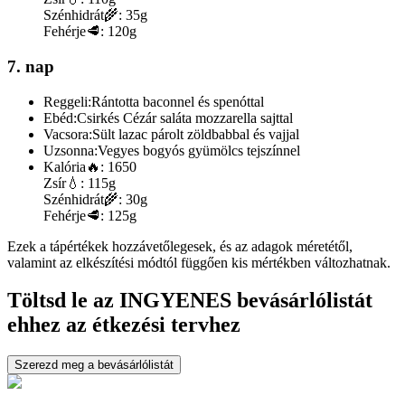
Szénhidrát
🌾:
35g
Fehérje
🥩:
120g
7. nap
Reggeli:
Rántotta baconnel és spenóttal
Ebéd:
Csirkés Cézár saláta mozzarella sajttal
Vacsora:
Sült lazac párolt zöldbabbal és vajjal
Uzsonna:
Vegyes bogyós gyümölcs tejszínnel
Kalória
🔥:
1650
Zsír
💧:
115g
Szénhidrát
🌾:
30g
Fehérje
🥩:
125g
Ezek a tápértékek hozzávetőlegesek, és az adagok méretétől,
valamint az elkészítési módtól függően kis mértékben változhatnak.
Töltsd le az INGYENES bevásárlólistát
ehhez az étkezési tervhez
Szerezd meg a bevásárlólistát