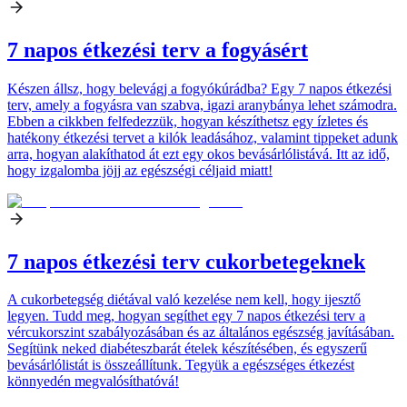
7 napos étkezési terv a fogyásért
Készen állsz, hogy belevágj a fogyókúrádba? Egy 7 napos étkezési
terv, amely a fogyásra van szabva, igazi aranybánya lehet számodra.
Ebben a cikkben felfedezzük, hogyan készíthetsz egy ízletes és
hatékony étkezési tervet a kilók leadásához, valamint tippeket adunk
arra, hogyan alakíthatod át ezt egy okos bevásárlólistává. Itt az idő,
hogy izgalomba jöjj az egészségi céljaid miatt!
7 napos étkezési terv cukorbetegeknek
A cukorbetegség diétával való kezelése nem kell, hogy ijesztő
legyen. Tudd meg, hogyan segíthet egy 7 napos étkezési terv a
vércukorszint szabályozásában és az általános egészség javításában.
Segítünk neked diabéteszbarát ételek készítésében, és egyszerű
bevásárlólistát is összeállítunk. Tegyük a egészséges étkezést
könnyedén megvalósíthatóvá!