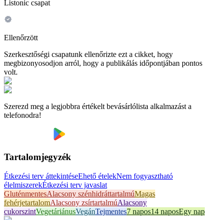
Listonic csapat
Ellenőrzött
Szerkesztőségi csapatunk ellenőrizte ezt a cikket, hogy
megbizonyosodjon arról, hogy a publikálás időpontjában pontos
volt.
Szerezd meg a legjobbra értékelt bevásárlólista alkalmazást a
telefonodra!
Tartalomjegyzék
Étkezési terv áttekintése
Ehető ételek
Nem fogyasztható
élelmiszerek
Étkezési terv javaslat
Gluténmentes
Alacsony szénhidráttartalmú
Magas
fehérjetartalom
Alacsony zsírtartalmú
Alacsony
cukorszint
Vegetáriánus
Vegán
Tejmentes
7 napos
14 napos
Egy nap