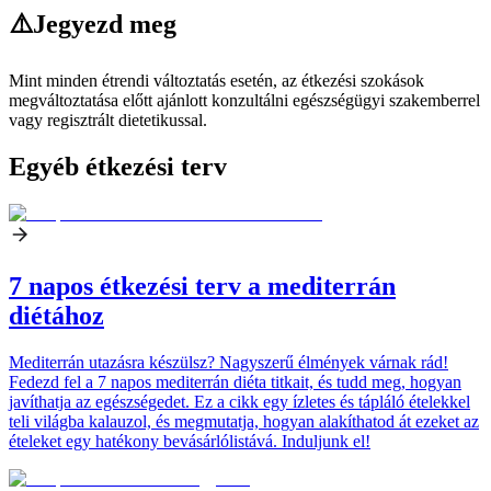
⚠️
Jegyezd meg
Mint minden étrendi változtatás esetén, az étkezési szokások
megváltoztatása előtt ajánlott konzultálni egészségügyi szakemberrel
vagy regisztrált dietetikussal.
Egyéb étkezési terv
7 napos étkezési terv a mediterrán
diétához
Mediterrán utazásra készülsz? Nagyszerű élmények várnak rád!
Fedezd fel a 7 napos mediterrán diéta titkait, és tudd meg, hogyan
javíthatja az egészségedet. Ez a cikk egy ízletes és tápláló ételekkel
teli világba kalauzol, és megmutatja, hogyan alakíthatod át ezeket az
ételeket egy hatékony bevásárlólistává. Induljunk el!