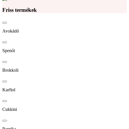
Friss termékek
Avokádó
Spenót
Brokkoli
Karfiol
Cukkini
Paprika