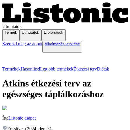
Útmutatók
Termék
Útmutatók
Erőforrások
Szerezd meg az appot
Alkalmazás letöltése
Termékek
Hasonlítsd
Legjobb termékek
Étkezési terv
Diéták
Atkins étkezési terv az
egészséges táplálkozáshoz
Írta
Listonic csapat
Frissítve a
2024. dec. 31.