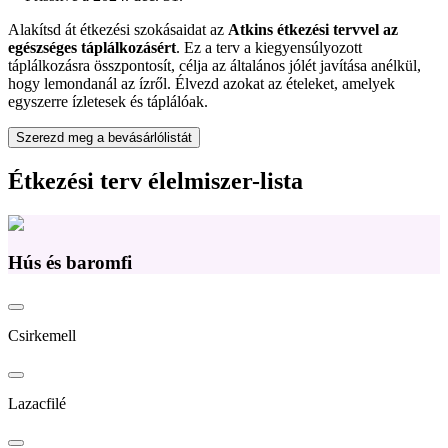
Alakítsd át étkezési szokásaidat az
Atkins étkezési tervvel az
egészséges táplálkozásért
. Ez a terv a kiegyensúlyozott
táplálkozásra összpontosít, célja az általános jólét javítása anélkül,
hogy lemondanál az ízről. Élvezd azokat az ételeket, amelyek
egyszerre ízletesek és táplálóak.
Szerezd meg a bevásárlólistát
Étkezési terv élelmiszer-lista
Hús és baromfi
Csirkemell
Lazacfilé