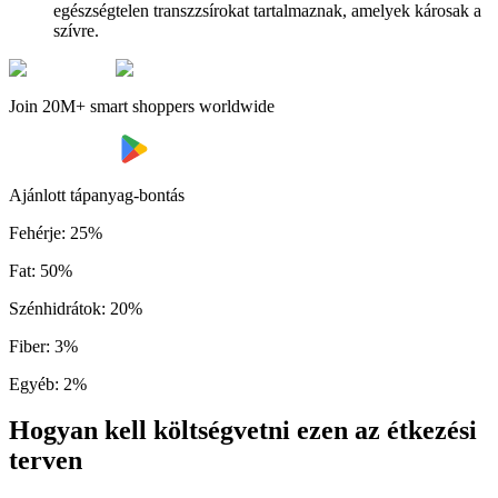
egészségtelen transzzsírokat tartalmaznak, amelyek károsak a
szívre.
Join 20M+ smart shoppers worldwide
Ajánlott tápanyag-bontás
Fehérje
:
25
%
Fat
:
50
%
Szénhidrátok
:
20
%
Fiber
:
3
%
Egyéb
:
2
%
Hogyan kell költségvetni ezen az étkezési
terven