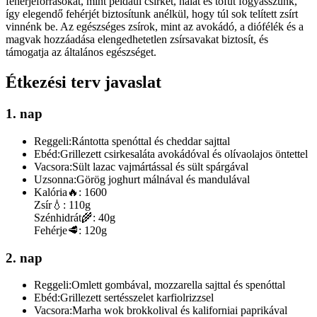
fehérjeforrásokat, mint például csirkét, halat és tofut fogyasszunk,
így elegendő fehérjét biztosítunk anélkül, hogy túl sok telített zsírt
vinnénk be. Az egészséges zsírok, mint az avokádó, a diófélék és a
magvak hozzáadása elengedhetetlen zsírsavakat biztosít, és
támogatja az általános egészséget.
Étkezési terv javaslat
1. nap
Reggeli:
Rántotta spenóttal és cheddar sajttal
Ebéd:
Grillezett csirkesaláta avokádóval és olívaolajos öntettel
Vacsora:
Sült lazac vajmártással és sült spárgával
Uzsonna:
Görög joghurt málnával és mandulával
Kalória
🔥:
1600
Zsír
💧:
110g
Szénhidrát
🌾:
40g
Fehérje
🥩:
120g
2. nap
Reggeli:
Omlett gombával, mozzarella sajttal és spenóttal
Ebéd:
Grillezett sertésszelet karfiolrizzsel
Vacsora:
Marha wok brokkolival és kaliforniai paprikával