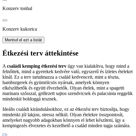
Konzerv tonhal
Konzerv kukorica
Mentsd el ezt a listát
Étkezési terv áttekintése
A
családi kemping étkezési terv
úgy van kialakítva, hogy mind a
felnőttek, mind a gyerekek kedvére való, egyszerű és ízletes ételeket
kínál. Ez a terv tartalmazza a család kedvenceit, mint a tészta,
hamburgerek és gyümölcsös nyársak, amelyek könnyen
elkészíthetők és együtt élvezhetők. Olyan ételek, mint a spagetti
marinara szósszal, grillezett sajtos szendvicsek és palacsinta reggelik
mindenkit boldoggá tesznek.
Ideális családi kirándulásokhoz, ez az étkezési terv biztosítja, hogy
mindenki jól lakjon, stressz nélkül. Olyan ételekre összpontosít,
amelyeket nagyobb adagokban könnyen el lehet készíteni, így a
kempingezés élvezetes és kezelhető a család minden tagja számára.