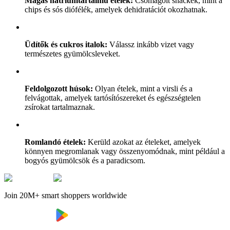
Magas nátriumtartalmú ételek:
Csomagolt snackek, mint a
chips és sós diófélék, amelyek dehidratációt okozhatnak.
Üdítők és cukros italok:
Válassz inkább vizet vagy
természetes gyümölcsleveket.
Feldolgozott húsok:
Olyan ételek, mint a virsli és a
felvágottak, amelyek tartósítószereket és egészségtelen
zsírokat tartalmaznak.
Romlandó ételek:
Kerüld azokat az ételeket, amelyek
könnyen megromlanak vagy összenyomódnak, mint például a
bogyós gyümölcsök és a paradicsom.
Join 20M+ smart shoppers worldwide