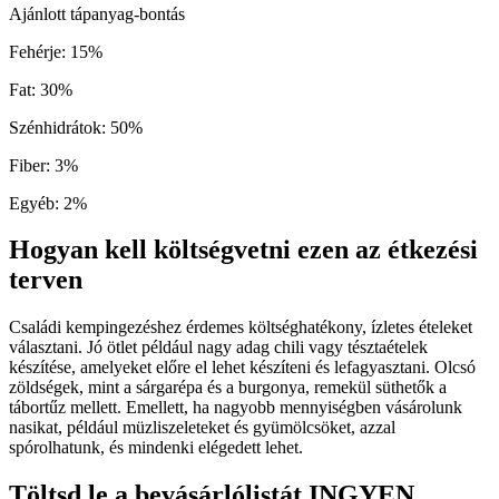
Ajánlott tápanyag-bontás
Fehérje
:
15
%
Fat
:
30
%
Szénhidrátok
:
50
%
Fiber
:
3
%
Egyéb
:
2
%
Hogyan kell költségvetni ezen az étkezési
terven
Családi kempingezéshez érdemes költséghatékony, ízletes ételeket
választani. Jó ötlet például nagy adag chili vagy tésztaételek
készítése, amelyeket előre el lehet készíteni és lefagyasztani. Olcsó
zöldségek, mint a sárgarépa és a burgonya, remekül süthetők a
tábortűz mellett. Emellett, ha nagyobb mennyiségben vásárolunk
nasikat, például müzliszeleteket és gyümölcsöket, azzal
spórolhatunk, és mindenki elégedett lehet.
Töltsd le a bevásárlólistát INGYEN