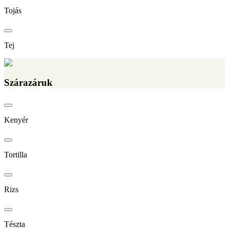
Tojás
Tej
Szárazáruk
Kenyér
Tortilla
Rizs
Tészta