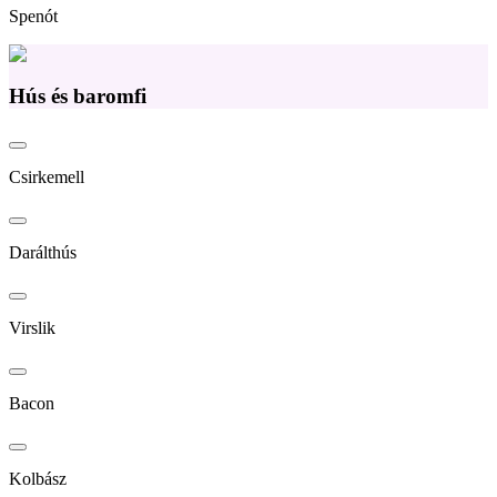
Spenót
Hús és baromfi
Csirkemell
Darálthús
Virslik
Bacon
Kolbász