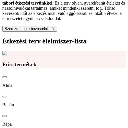
tábori étkezési tervünkkel
. Ez a terv olyan, gyerekbarát ételeket és
nassolnivalókat tartalmaz, amiket mindenki szeretni fog. Töltsd
kevesebb időt az étkezés miatt való aggódással, és inkább élvezd a
természetet együtt a családoddal.
Szerezd meg a bevásárlólistát
Étkezési terv élelmiszer-lista
Friss termékek
Alma
Banán
Répa