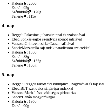
Kalória
🔥:
2000
Zsír
💧:
95g
Szénhidrát
🌾:
170g
Fehérje
🥩:
115g
4. nap
Reggeli:
Palacsinta juharsziruppal és szalonnával
Ebéd:
Sonkás-sajtos szendvics spenót salátával
Vacsora:
Grillezett csirke Caesar salátával
Snack:
Mozzarella sajt rudak paradicsom szeletekkel
Kalória
🔥:
1850
Zsír
💧:
88g
Szénhidrát
🌾:
155g
Fehérje
🥩:
105g
5. nap
Reggeli:
Reggeli rakott étel krumplival, hagymával és tojással
Ebéd:
BLT szendvics sárgarépa rudakkal
Vacsora:
Marhahúsos zöldséges pirított rizs
Snack:
Banán mogyoróvajjal
Kalória
🔥:
1950
Zsír
💧:
90g