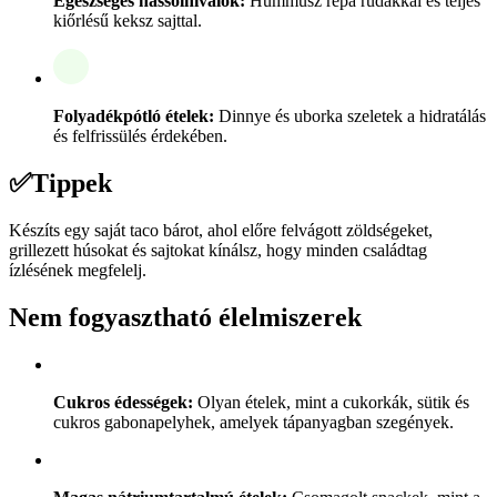
Egészséges nassolnivalók:
Hummusz répa rudakkal és teljes
kiőrlésű keksz sajttal.
Folyadékpótló ételek:
Dinnye és uborka szeletek a hidratálás
és felfrissülés érdekében.
✅
Tippek
Készíts egy saját taco bárot, ahol előre felvágott zöldségeket,
grillezett húsokat és sajtokat kínálsz, hogy minden családtag
ízlésének megfelelj.
Nem fogyasztható élelmiszerek
Cukros édességek:
Olyan ételek, mint a cukorkák, sütik és
cukros gabonapelyhek, amelyek tápanyagban szegények.