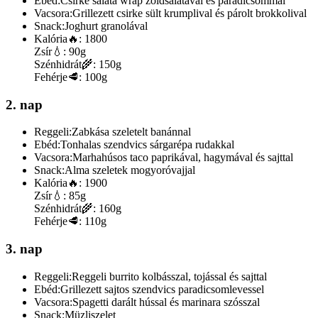
Ebéd:
Csirke saláta wrap zöldsalátával és paradicsommal
Vacsora:
Grillezett csirke sült krumplival és párolt brokkolival
Snack:
Joghurt granolával
Kalória
🔥:
1800
Zsír
💧:
90g
Szénhidrát
🌾:
150g
Fehérje
🥩:
100g
2. nap
Reggeli:
Zabkása szeletelt banánnal
Ebéd:
Tonhalas szendvics sárgarépa rudakkal
Vacsora:
Marhahúsos taco paprikával, hagymával és sajttal
Snack:
Alma szeletek mogyoróvajjal
Kalória
🔥:
1900
Zsír
💧:
85g
Szénhidrát
🌾:
160g
Fehérje
🥩:
110g
3. nap
Reggeli:
Reggeli burrito kolbásszal, tojással és sajttal
Ebéd:
Grillezett sajtos szendvics paradicsomlevessel
Vacsora:
Spagetti darált hússal és marinara szósszal
Snack:
Müzliszelet