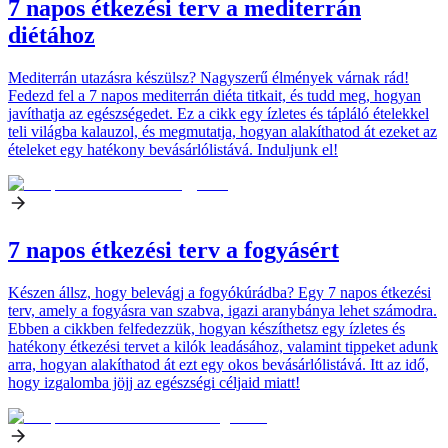
7 napos étkezési terv a mediterrán
diétához
Mediterrán utazásra készülsz? Nagyszerű élmények várnak rád!
Fedezd fel a 7 napos mediterrán diéta titkait, és tudd meg, hogyan
javíthatja az egészségedet. Ez a cikk egy ízletes és tápláló ételekkel
teli világba kalauzol, és megmutatja, hogyan alakíthatod át ezeket az
ételeket egy hatékony bevásárlólistává. Induljunk el!
7 napos étkezési terv a fogyásért
Készen állsz, hogy belevágj a fogyókúrádba? Egy 7 napos étkezési
terv, amely a fogyásra van szabva, igazi aranybánya lehet számodra.
Ebben a cikkben felfedezzük, hogyan készíthetsz egy ízletes és
hatékony étkezési tervet a kilók leadásához, valamint tippeket adunk
arra, hogyan alakíthatod át ezt egy okos bevásárlólistává. Itt az idő,
hogy izgalomba jöjj az egészségi céljaid miatt!