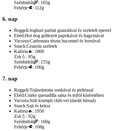
Szénhidrát
🌾:
165g
Fehérje
🥩:
112g
6. nap
Reggeli:
Joghurt parfait granolával és szeletelt eperrel
Ebéd:
Hot dog grillezett paprikával és hagymával
Vacsora:
Carbonara tészta baconnel és borsóval
Snack:
Granola szeletek
Kalória
🔥:
1800
Zsír
💧:
85g
Szénhidrát
🌾:
155g
Fehérje
🥩:
100g
7. nap
Reggeli:
Tojásrántotta sonkával és pirítóssal
Ebéd:
Csirke quesadilla salsa és tejföl kíséretében
Vacsora:
Sült krumpli chili-vel (darált hússal)
Snack:
Sajt és keksz
Kalória
🔥:
1950
Zsír
💧:
92g
Szénhidrát
🌾:
160g
Fehérje
🥩:
108g