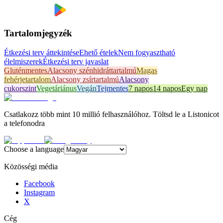
Tartalomjegyzék
Étkezési terv áttekintése
Ehető ételek
Nem fogyasztható
élelmiszerek
Étkezési terv javaslat
Gluténmentes
Alacsony szénhidráttartalmú
Magas
fehérjetartalom
Alacsony zsírtartalmú
Alacsony
cukorszint
Vegetáriánus
Vegán
Tejmentes
7 napos
14 napos
Egy nap
Csatlakozz több mint 10 millió felhasználóhoz. Töltsd le a Listonicot
a telefonodra
Choose a language
Közösségi média
Facebook
Instagram
X
Cég