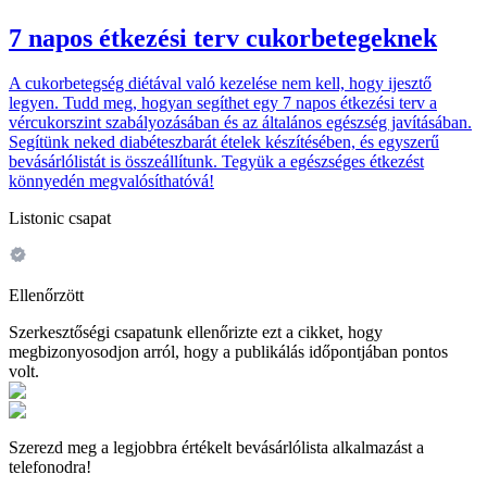
7 napos étkezési terv cukorbetegeknek
A cukorbetegség diétával való kezelése nem kell, hogy ijesztő
legyen. Tudd meg, hogyan segíthet egy 7 napos étkezési terv a
vércukorszint szabályozásában és az általános egészség javításában.
Segítünk neked diabéteszbarát ételek készítésében, és egyszerű
bevásárlólistát is összeállítunk. Tegyük a egészséges étkezést
könnyedén megvalósíthatóvá!
Listonic csapat
Ellenőrzött
Szerkesztőségi csapatunk ellenőrizte ezt a cikket, hogy
megbizonyosodjon arról, hogy a publikálás időpontjában pontos
volt.
Szerezd meg a legjobbra értékelt bevásárlólista alkalmazást a
telefonodra!