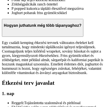
Zöldségpálcikák ranch öntettel
P popped kukorica tápláló élesztővel megszórva
Joghurt poharak friss gyümölcsökkel
Hogyan juthatunk még több tápanyaghoz?
Egy családi kemping étkezési tervnek változatos ételeket kell
tartalmaznia, hogy mindenki táplálkozási igényei teljesüljenek.
Csomagoljunk teljes kiőrlésű wrapeket, sovány húsokat és sajtot a
gyors, kiegyensúlyozott étkezésekhez. Friss gyümölcsöket és
zöldségeket, mint például almát, sárgarépát és kaliforniai paprikát is
hozzunk magunkkal uzsonnára. Emellett érdemes diót, joghurtot és
hummuszt is hozni, hogy egészséges zsírokat, fehérjéket, valamint
különféle vitaminokat és ásványi anyagokat biztosítsunk.
Étkezési terv javaslat
1. nap
Reggeli:
Tojásrántotta szalonnával és pirítóssal