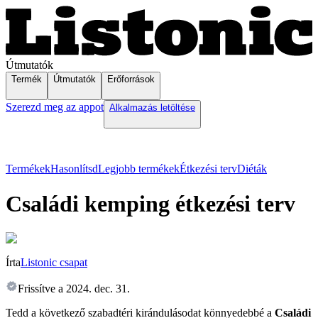
Útmutatók
Termék
Útmutatók
Erőforrások
Szerezd meg az appot
Alkalmazás letöltése
Termékek
Hasonlítsd
Legjobb termékek
Étkezési terv
Diéták
Családi kemping étkezési terv
Írta
Listonic csapat
Frissítve a
2024. dec. 31.
Tedd a következő szabadtéri kirándulásodat könnyedebbé a
Családi