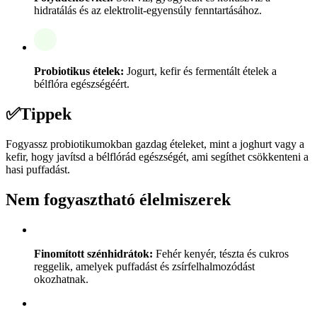
hidratálás és az elektrolit-egyensúly fenntartásához.
Probiotikus ételek:
Jogurt, kefir és fermentált ételek a
bélflóra egészségéért.
✅
Tippek
Fogyassz probiotikumokban gazdag ételeket, mint a joghurt vagy a
kefir, hogy javítsd a bélflórád egészségét, ami segíthet csökkenteni a
hasi puffadást.
Nem fogyasztható élelmiszerek
Finomított szénhidrátok:
Fehér kenyér, tészta és cukros
reggelik, amelyek puffadást és zsírfelhalmozódást
okozhatnak.