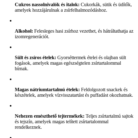
Cukros nassolnivalók és italok:
Cukorkák, sütik és üdítők,
amelyek hozzájárulnak a zsírfelhalmozódáshoz.
Alkohol:
Felesleges hasi zsírhoz vezethet, és hátráltathatja az
izomregenerációt.
Sült és zsíros ételek:
Gyorséttermek ételei és olajban sült
fogások, amelyek magas egészségtelen zsírtartalommal
bírnak.
Magas nátriumtartalmú ételek:
Feldolgozott snackek és
készételek, amelyek vízvisszatartást és puffadást okozhatnak.
Nehezen emészthető tejtermékek:
Teljes zsírtartalmú sajtok
és tejszín, amelyek magas telített zsírtartalommal
rendelkeznek.