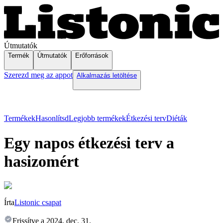
Útmutatók
Termék
Útmutatók
Erőforrások
Szerezd meg az appot
Alkalmazás letöltése
Termékek
Hasonlítsd
Legjobb termékek
Étkezési terv
Diéták
Egy napos étkezési terv a
hasizomért
Írta
Listonic csapat
Frissítve a
2024. dec. 31.