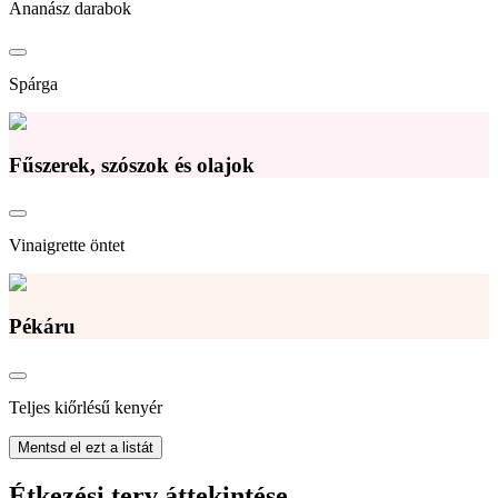
Ananász darabok
Spárga
Fűszerek, szószok és olajok
Vinaigrette öntet
Pékáru
Teljes kiőrlésű kenyér
Mentsd el ezt a listát
Étkezési terv áttekintése