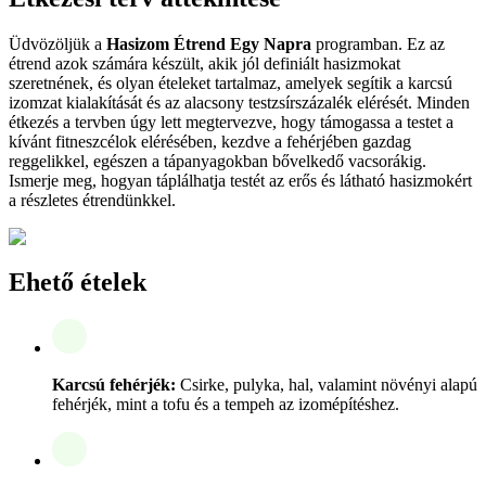
Üdvözöljük a
Hasizom Étrend Egy Napra
programban. Ez az
étrend azok számára készült, akik jól definiált hasizmokat
szeretnének, és olyan ételeket tartalmaz, amelyek segítik a karcsú
izomzat kialakítását és az alacsony testzsírszázalék elérését. Minden
étkezés a tervben úgy lett megtervezve, hogy támogassa a testet a
kívánt fitneszcélok elérésében, kezdve a fehérjében gazdag
reggelikkel, egészen a tápanyagokban bővelkedő vacsorákig.
Ismerje meg, hogyan táplálhatja testét az erős és látható hasizmokért
a részletes étrendünkkel.
Ehető ételek
Karcsú fehérjék:
Csirke, pulyka, hal, valamint növényi alapú
fehérjék, mint a tofu és a tempeh az izomépítéshez.