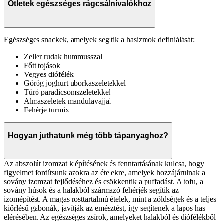
Ötletek egészséges rágcsálnivalókhoz
Egészséges snackek, amelyek segítik a hasizmok definiálását:
Zeller rudak hummusszal
Főtt tojások
Vegyes diófélék
Görög joghurt uborkaszeletekkel
Túró paradicsomszeletekkel
Almaszeletek mandulavajjal
Fehérje turmix
Hogyan juthatunk még több tápanyaghoz?
Az abszolút izomzat kiépítésének és fenntartásának kulcsa, hogy
figyelmet fordítsunk azokra az ételekre, amelyek hozzájárulnak a
sovány izomzat fejlődéséhez és csökkentik a puffadást. A tofu, a
sovány húsok és a halakból származó fehérjék segítik az
izomépítést. A magas rosttartalmú ételek, mint a zöldségek és a teljes
kiőrlésű gabonák, javítják az emésztést, így segítenek a lapos has
elérésében. Az egészséges zsírok, amelyeket halakból és diófélékből