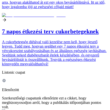
arra, hogyan alakíthatod át ezt egy okos bevásárlólistává. Itt az idő,
hogy izgalomba jöjj az egészségi céljaid miatt!
7 napos étkezési terv cukorbetegeknek
A cukorbetegség diétával való kezelése nem kell, hogy ijesztő
legyen. Tudd meg, hogyan segíthet egy 7 napos étkezési terv a
vércukorszint szabályozásában és az általános egészség javításában.
Segítünk neked diabéteszbarát ételek készítésében, és egyszerű
bevásárlólistát is összeállítunk. Tegyük a egészséges étkezést
könnyedén megvalósíthatóvá!
Listonic csapat
Ellenőrzött
Szerkesztőségi csapatunk ellenőrizte ezt a cikket, hogy
megbizonyosodjon arról, hogy a publikálás időpontjában pontos
volt.