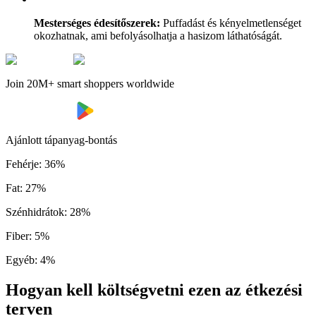
Mesterséges édesítőszerek:
Puffadást és kényelmetlenséget
okozhatnak, ami befolyásolhatja a hasizom láthatóságát.
Join 20M+ smart shoppers worldwide
Ajánlott tápanyag-bontás
Fehérje
:
36
%
Fat
:
27
%
Szénhidrátok
:
28
%
Fiber
:
5
%
Egyéb
:
4
%
Hogyan kell költségvetni ezen az étkezési
terven