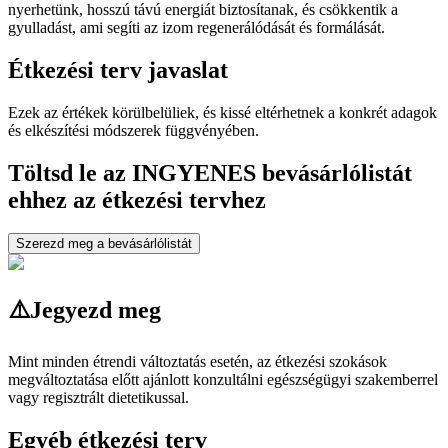
nyerhetünk, hosszú távú energiát biztosítanak, és csökkentik a
gyulladást, ami segíti az izom regenerálódását és formálását.
Étkezési terv javaslat
Ezek az értékek körülbelüliek, és kissé eltérhetnek a konkrét adagok
és elkészítési módszerek függvényében.
Töltsd le az INGYENES bevásárlólistát
ehhez az étkezési tervhez
Szerezd meg a bevásárlólistát
⚠️
Jegyezd meg
Mint minden étrendi változtatás esetén, az étkezési szokások
megváltoztatása előtt ajánlott konzultálni egészségügyi szakemberrel
vagy regisztrált dietetikussal.
Egyéb étkezési terv