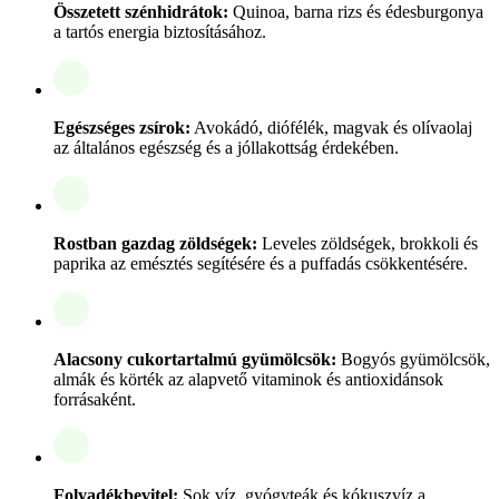
Összetett szénhidrátok:
Quinoa, barna rizs és édesburgonya
a tartós energia biztosításához.
Egészséges zsírok:
Avokádó, diófélék, magvak és olívaolaj
az általános egészség és a jóllakottság érdekében.
Rostban gazdag zöldségek:
Leveles zöldségek, brokkoli és
paprika az emésztés segítésére és a puffadás csökkentésére.
Alacsony cukortartalmú gyümölcsök:
Bogyós gyümölcsök,
almák és körték az alapvető vitaminok és antioxidánsok
forrásaként.
Folyadékbevitel:
Sok víz, gyógyteák és kókuszvíz a