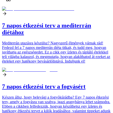
7 napos étkezési terv a mediterrán
diétához
Mediterrán utazásra készülsz? Nagyszerű élmények várnak rád!
Fedezd fel a 7 napos mediterrán diéta titkait, és tudd meg, hogyan
javíthatja az egészségedet. Ez a cikk egy ízletes és tápláló ételekkel
teli világba kalauzol, és megmutatja, hogyan alakíthatod át ezeket az
ételeket egy hatékony bevásárlólistává. Induljunk el!
7 napos étkezési terv a fogyásért
Készen állsz, hogy belevágj a fogyókúrádba? Egy 7 napos étkezési
terv, amely a fogyásra van szabva, igazi aranybánya lehet számodra.
Ebben a cikkben felfedezzük, hogyan készíthetsz egy ízletes és
hatékony étkezési tervet a kilók leadásához, valamint tippeket adunk