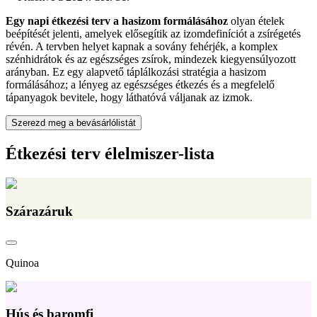
Egy napi étkezési terv a hasizom formálásához
olyan ételek
beépítését jelenti, amelyek elősegítik az izomdefiníciót a zsírégetés
révén. A tervben helyet kapnak a sovány fehérjék, a komplex
szénhidrátok és az egészséges zsírok, mindezek kiegyensúlyozott
arányban. Ez egy alapvető táplálkozási stratégia a hasizom
formálásához; a lényeg az egészséges étkezés és a megfelelő
tápanyagok bevitele, hogy láthatóvá váljanak az izmok.
Szerezd meg a bevásárlólistát
Étkezési terv élelmiszer-lista
Szárazáruk
Quinoa
Hús és baromfi