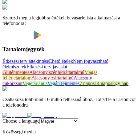
Szerezd meg a legjobbra értékelt bevásárlólista alkalmazást a
telefonodra!
Tartalomjegyzék
Étkezési terv áttekintése
Ehető ételek
Nem fogyasztható
élelmiszerek
Étkezési terv javaslat
Gluténmentes
Alacsony szénhidráttartalmú
Magas
fehérjetartalom
Alacsony zsírtartalmú
Alacsony
cukorszint
Vegetáriánus
Vegán
Tejmentes
7 napos
14 napos
Egy nap
Csatlakozz több mint 10 millió felhasználóhoz. Töltsd le a Listonicot
a telefonodra
Choose a language
Közösségi média