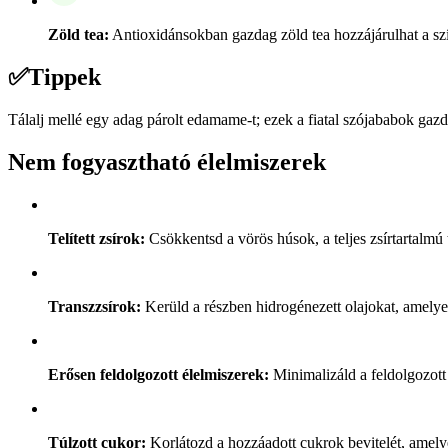
Zöld tea:
Antioxidánsokban gazdag zöld tea hozzájárulhat a sz
✅
Tippek
Tálalj mellé egy adag párolt edamame-t; ezek a fiatal szójababok gazd
Nem fogyasztható élelmiszerek
Telített zsírok:
Csökkentsd a vörös húsok, a teljes zsírtartalmú 
Transzzsírok:
Kerüld a részben hidrogénezett olajokat, amelye
Erősen feldolgozott élelmiszerek:
Minimalizáld a feldolgozott
Túlzott cukor:
Korlátozd a hozzáadott cukrok bevitelét, amely