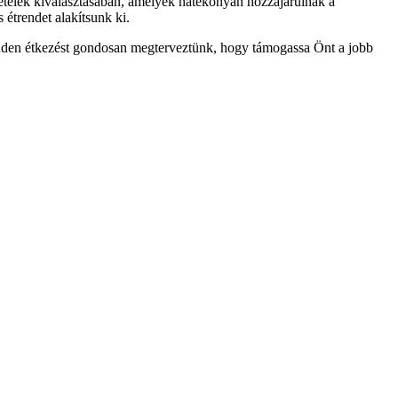
 ételek kiválasztásában, amelyek hatékonyan hozzájárulnak a
 étrendet alakítsunk ki.
inden étkezést gondosan megterveztünk, hogy támogassa Önt a jobb