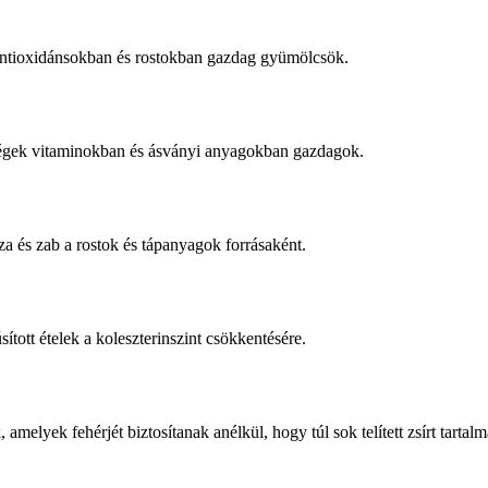
antioxidánsokban és rostokban gazdag gyümölcsök.
dségek vitaminokban és ásványi anyagokban gazdagok.
úza és zab a rostok és tápanyagok forrásaként.
tott ételek a koleszterinszint csökkentésére.
 amelyek fehérjét biztosítanak anélkül, hogy túl sok telített zsírt tartal