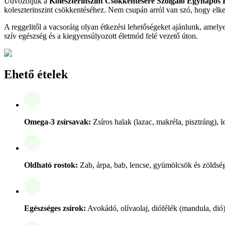
Üdvözöljük a
Koleszterinszint Csökkentésére Szolgáló Egynapos 
koleszterinszint csökkentéséhez. Nem csupán arról van szó, hogy elker
A reggelitől a vacsoráig olyan étkezési lehetőségeket ajánlunk, am
szív egészség és a kiegyensúlyozott életmód felé vezető úton.
Ehető ételek
Omega-3 zsírsavak:
Zsíros halak (lazac, makréla, pisztráng), 
Oldható rostok:
Zab, árpa, bab, lencse, gyümölcsök és zöldsé
Egészséges zsírok:
Avokádó, olívaolaj, diófélék (mandula, dió)