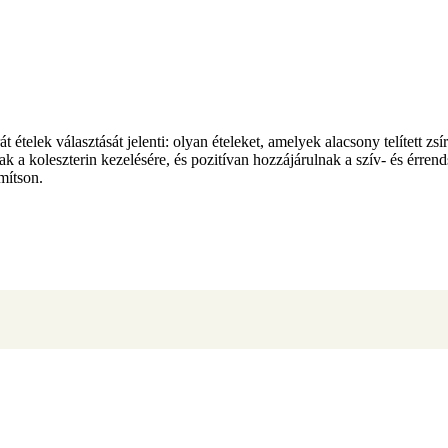
át ételek választását jelenti: olyan ételeket, amelyek alacsony telített 
rnak a koleszterin kezelésére, és pozitívan hozzájárulnak a szív- és érr
mítson.