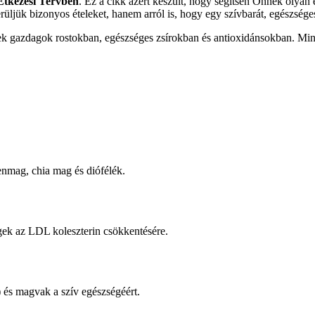
Étkezési Tervben
. Ez a cikk azért készült, hogy segítsen Önnek olyan
üljük bizonyos ételeket, hanem arról is, hogy egy szívbarát, egészséges
elyek gazdagok rostokban, egészséges zsírokban és antioxidánsokban. M
lenmag, chia mag és diófélék.
gek az LDL koleszterin csökkentésére.
 és magvak a szív egészségéért.