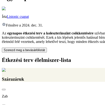
Írta
Listonic csapat
Frissítve a
2024. dec. 31.
Az
egynapos étkezési terv a koleszterinszint csökkentésére
szívbar
koleszterinszint csökkentését. Ezek a kis lépések jelentős hatással bí
életmód felé vezetnek, amely lehetővé teszi, hogy minden étkezés szá
Szerezd meg a bevásárlólistát
Étkezési terv élelmiszer-lista
Szárazáruk
Zab