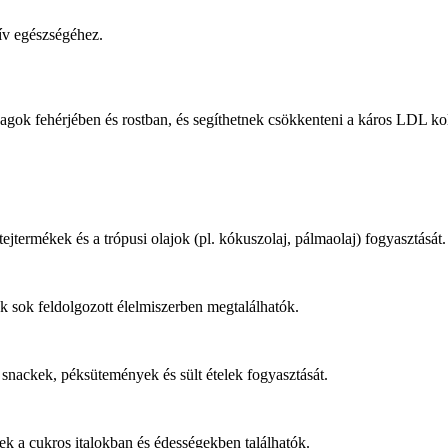
ív egészségéhez.
agok fehérjében és rostban, és segíthetnek csökkenteni a káros LDL kole
tejtermékek és a trópusi olajok (pl. kókuszolaj, pálmaolaj) fogyasztását.
k sok feldolgozott élelmiszerben megtalálhatók.
 snackek, péksütemények és sült ételek fogyasztását.
ek a cukros italokban és édességekben találhatók.