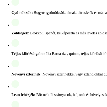
Gyümölcsök:
Bogyós gyümölcsök, almák, citrusfélék és más 
Zöldségek:
Brokkoli, spenót, kelkáposzta és más leveles zöl
Teljes kiőrlésű gabonák:
Barna rizs, quinoa, teljes kiőrlésű b
Növényi szterinek:
Növényi szterinekkel vagy sztanolokkal dúsí
Lean fehérjék:
Bőr nélküli szárnyasok, hal, tofu és hüvelyesek,