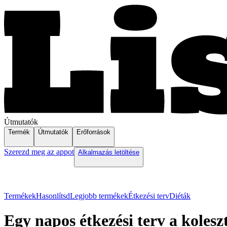
Útmutatók
Termék
Útmutatók
Erőforrások
Szerezd meg az appot
Alkalmazás letöltése
Termékek
Hasonlítsd
Legjobb termékek
Étkezési terv
Diéták
Egy napos étkezési terv a kolesz