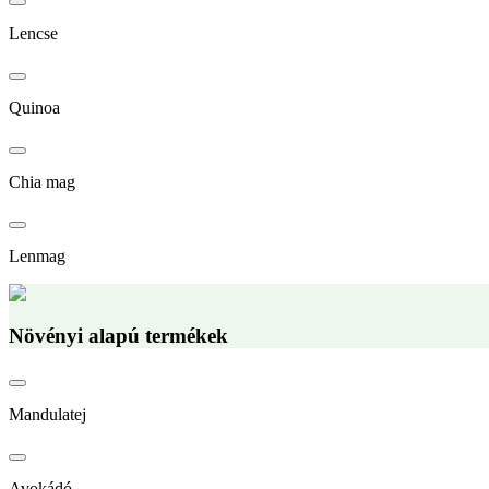
Lencse
Quinoa
Chia mag
Lenmag
Növényi alapú termékek
Mandulatej
Avokádó