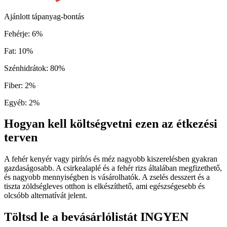
Ajánlott tápanyag-bontás
Fehérje
:
6
%
Fat
:
10
%
Szénhidrátok
:
80
%
Fiber
:
2
%
Egyéb
:
2
%
Hogyan kell költségvetni ezen az étkezési
terven
A fehér kenyér vagy pirítós és méz nagyobb kiszerelésben gyakran
gazdaságosabb. A csirkealaplé és a fehér rizs általában megfizethető,
és nagyobb mennyiségben is vásárolhatók. A zselés desszert és a
tiszta zöldségleves otthon is elkészíthető, ami egészségesebb és
olcsóbb alternatívát jelent.
Töltsd le a bevásárlólistát INGYEN