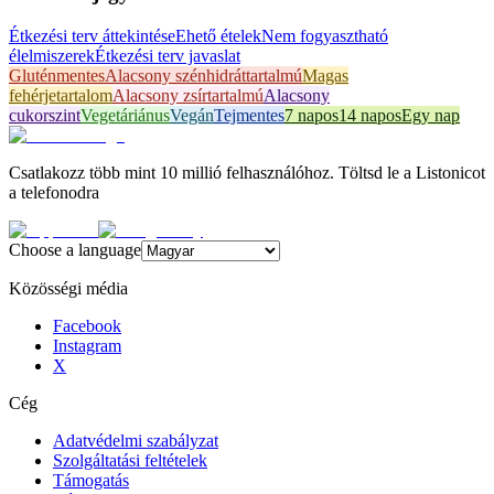
Étkezési terv áttekintése
Ehető ételek
Nem fogyasztható
élelmiszerek
Étkezési terv javaslat
Gluténmentes
Alacsony szénhidráttartalmú
Magas
fehérjetartalom
Alacsony zsírtartalmú
Alacsony
cukorszint
Vegetáriánus
Vegán
Tejmentes
7 napos
14 napos
Egy nap
Csatlakozz több mint 10 millió felhasználóhoz. Töltsd le a Listonicot
a telefonodra
Choose a language
Közösségi média
Facebook
Instagram
X
Cég
Adatvédelmi szabályzat
Szolgáltatási feltételek
Támogatás