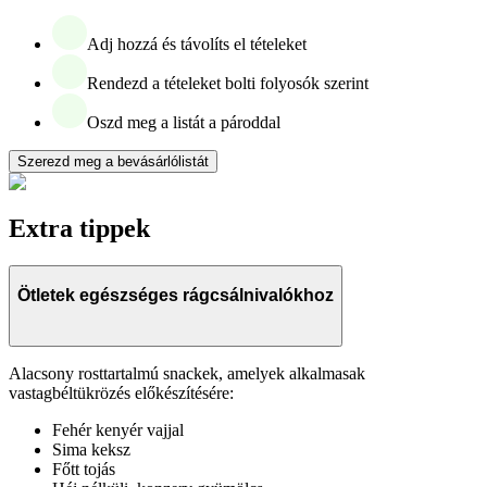
Adj hozzá és távolíts el tételeket
Rendezd a tételeket bolti folyosók szerint
Oszd meg a listát a pároddal
Szerezd meg a bevásárlólistát
Extra tippek
Ötletek egészséges rágcsálnivalókhoz
Alacsony rosttartalmú snackek, amelyek alkalmasak
vastagbéltükrözés előkészítésére:
Fehér kenyér vajjal
Sima keksz
Főtt tojás