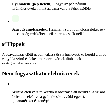
Gyümölcslé (pép nélkül):
Fogyassz pép nélküli
gyümölcsleveket, mint az alma vagy a fehér szőlőlé.
Szűrt gyümölcszselék:
Használj szűrt gyümölcszseléket egy
kis édesség érdekében, szilárd részecskék nélkül.
✅
Tippek
A beavatkozás előtti napon válassz tiszta húslevest, és kerüld a piros
vagy lila színű ételeket, mert ezek vérnek tűnhetnek a
vastagbéltükrözés során.
Nem fogyasztható élelmiszerek
Szilárd ételek:
A felkészülési időszak alatt kerüld el a szilárd
ételeket, beleértve a gyümölcsöket, zöldségeket,
gabonaféléket és fehérjéket.