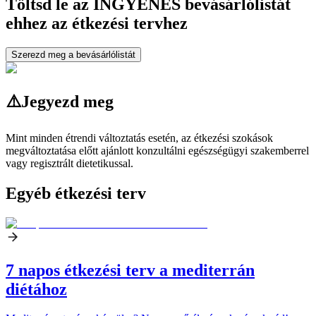
Töltsd le az INGYENES bevásárlólistát
ehhez az étkezési tervhez
Szerezd meg a bevásárlólistát
⚠️
Jegyezd meg
Mint minden étrendi változtatás esetén, az étkezési szokások
megváltoztatása előtt ajánlott konzultálni egészségügyi szakemberrel
vagy regisztrált dietetikussal.
Egyéb étkezési terv
7 napos étkezési terv a mediterrán
diétához