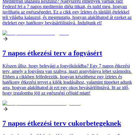
Mediterrán utazásra készülsz? Nagyszerű élmények várnak rád!
Fedezd fel a 7 napos mediterrán diéta titkait, és tudd meg, hogyan
javíthatja az egészségedet. Ez a cikk egy ízletes és tápláló ételekkel
teli világba kalauzol, és megmutatja, hogyan alakíthatod át ezeket az
ételeket egy hatékony bevásárlólistává. Induljunk el!
7 napos étkezési terv a fogyásért
Készen állsz, hogy belevágj a fogyókúrádba? Egy 7 napos étkezési
terv, amely a fogyásra van szabva, igazi aranybánya lehet számodra.
Ebben a cikkben felfedezzük, hogyan készíthetsz egy ízletes és
hatékony étkezési tervet a kilók leadásához, valamint tippeket adunk
arra, hogyan alakíthatod át ezt egy okos bevásárlólistává. Itt az idő,
hogy izgalomba jöjj az egészségi céljaid miatt!
7 napos étkezési terv cukorbetegeknek