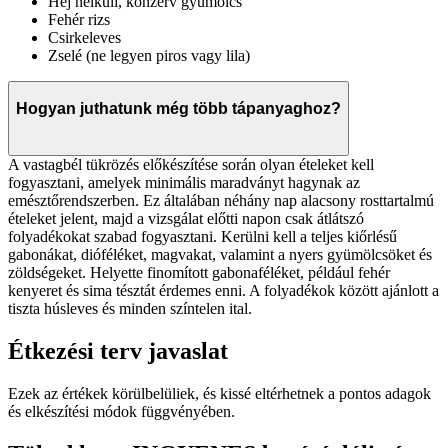
Héj nélküli, konzerv gyümölcs
Fehér rizs
Csirkeleves
Zselé (ne legyen piros vagy lila)
Hogyan juthatunk még több tápanyaghoz?
A vastagbél tükrözés előkészítése során olyan ételeket kell
fogyasztani, amelyek minimális maradványt hagynak az
emésztőrendszerben. Ez általában néhány nap alacsony rosttartalmú
ételeket jelent, majd a vizsgálat előtti napon csak átlátszó
folyadékokat szabad fogyasztani. Kerülni kell a teljes kiőrlésű
gabonákat, dióféléket, magvakat, valamint a nyers gyümölcsöket és
zöldségeket. Helyette finomított gabonaféléket, például fehér
kenyeret és sima tésztát érdemes enni. A folyadékok között ajánlott a
tiszta húsleves és minden színtelen ital.
Étkezési terv javaslat
Ezek az értékek körülbelüliek, és kissé eltérhetnek a pontos adagok
és elkészítési módok függvényében.