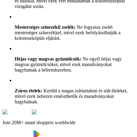
és italokat, mivel ezek vért imitálhatnak a kolonoszkópiás
vizsgálat során.
Mesterséges színezékű zselék:
Ne fogyassz zselét
mesterséges színezékkel, mivel ezek befolyásolhatják a
kolonoszkópiás eljárást.
Héjas vagy magvas gyümölcsök:
Ne egyél héjas vagy
magvas gyümölcsöket, mivel ezek maradványokat
hagyhatnak a bélrendszerben.
Zsíros ételek:
Kerüld a magas zsírtartalmú és sült ételeket,
mivel ezek nehezen emészthetők és maradványokat
hagyhatnak.
Join 20M+ smart shoppers worldwide