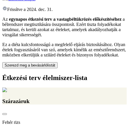
Frissítve a
2024. dec. 31.
Az
egynapos étkezési terv a vastagbéltükrözés előkészítéséhez
a
bélrendszer megtisztítására összpontosít. Ezért tiszta folyadékokat
tartalmaz, és kerüli azokat az ételeket, amelyek akadályozhatják a
vizsgálat sikerességét.
Ez a diéta kulcsfontosságú a megfelelő eljárás biztosításához. Olyan
ételek fogyasztásáról van szó, amelyek kímélik az emésztőrendszert,
miközben elkerüljük a szilárd ételeket és bizonyos folyadékokat.
Szerezd meg a bevásárlólistát
Étkezési terv élelmiszer-lista
Szárazáruk
Fehér rizs