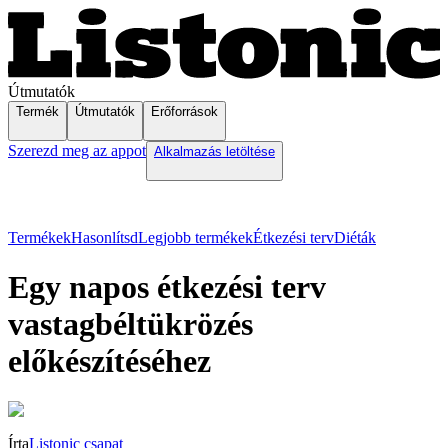
Útmutatók
Termék
Útmutatók
Erőforrások
Szerezd meg az appot
Alkalmazás letöltése
Termékek
Hasonlítsd
Legjobb termékek
Étkezési terv
Diéták
Egy napos étkezési terv
vastagbéltükrözés
előkészítéséhez
Írta
Listonic csapat