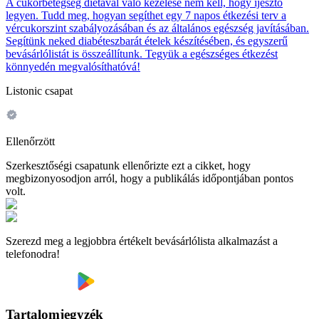
A cukorbetegség diétával való kezelése nem kell, hogy ijesztő
legyen. Tudd meg, hogyan segíthet egy 7 napos étkezési terv a
vércukorszint szabályozásában és az általános egészség javításában.
Segítünk neked diabéteszbarát ételek készítésében, és egyszerű
bevásárlólistát is összeállítunk. Tegyük a egészséges étkezést
könnyedén megvalósíthatóvá!
Listonic csapat
Ellenőrzött
Szerkesztőségi csapatunk ellenőrizte ezt a cikket, hogy
megbizonyosodjon arról, hogy a publikálás időpontjában pontos
volt.
Szerezd meg a legjobbra értékelt bevásárlólista alkalmazást a
telefonodra!
Tartalomjegyzék