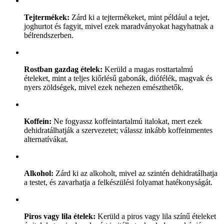
Tejtermékek:
Zárd ki a tejtermékeket, mint például a tejet,
joghurtot és fagyit, mivel ezek maradványokat hagyhatnak a
bélrendszerben.
Rostban gazdag ételek:
Kerüld a magas rosttartalmú
ételeket, mint a teljes kiőrlésű gabonák, diófélék, magvak és
nyers zöldségek, mivel ezek nehezen emészthetők.
Koffein:
Ne fogyassz koffeintartalmú italokat, mert ezek
dehidratálhatják a szervezetet; válassz inkább koffeinmentes
alternatívákat.
Alkohol:
Zárd ki az alkoholt, mivel az szintén dehidratálhatja
a testet, és zavarhatja a felkészülési folyamat hatékonyságát.
Piros vagy lila ételek:
Kerüld a piros vagy lila színű ételeket