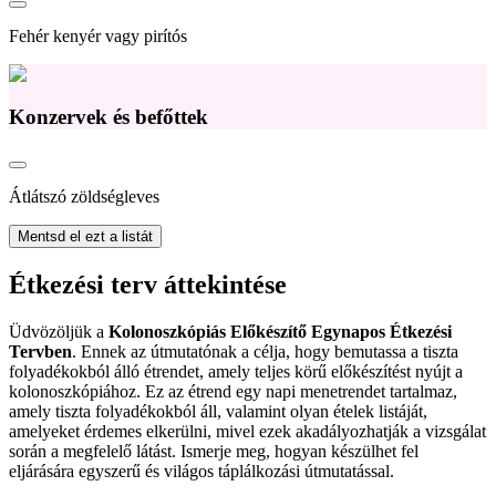
Fehér kenyér vagy pirítós
Konzervek és befőttek
Átlátszó zöldségleves
Mentsd el ezt a listát
Étkezési terv áttekintése
Üdvözöljük a
Kolonoszkópiás Előkészítő Egynapos Étkezési
Tervben
. Ennek az útmutatónak a célja, hogy bemutassa a tiszta
folyadékokból álló étrendet, amely teljes körű előkészítést nyújt a
kolonoszkópiához. Ez az étrend egy napi menetrendet tartalmaz,
amely tiszta folyadékokból áll, valamint olyan ételek listáját,
amelyeket érdemes elkerülni, mivel ezek akadályozhatják a vizsgálat
során a megfelelő látást. Ismerje meg, hogyan készülhet fel
eljárására egyszerű és világos táplálkozási útmutatással.