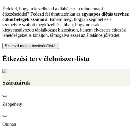
Érdekel, hogyan kezelheted a diabéteszt a mindennapi
étkezéseiddel? Fedezd fel útmutatónkat az
egynapos diétás tervhez
cukorbetegek számára
. Ismerd meg, hogyan segíthet ez a
személyre szabott megközelítés abban, hogy ne csak
kiegyensúlyozott táplálkozást biztosítson, hanem élvezetes étkezési
lehetőségeket is kínáljon, támogatva ezzel az általános jólétedet.
Szerezd meg a bevásárlólistát
Étkezési terv élelmiszer-lista
Szárazáruk
Zabpehely
Quinoa