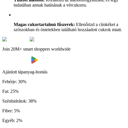
tudatában annak hatásának a vércukorra.
Magas cukortartalmú fűszerek:
Ellenőrizd a címkéket a
szószokban és öntetekben található hozzáadott cukrok miatt.
Join 20M+ smart shoppers worldwide
Ajánlott tápanyag-bontás
Fehérje
:
30
%
Fat
:
25
%
Szénhidrátok
:
38
%
Fiber
:
5
%
Egyéb
:
2
%