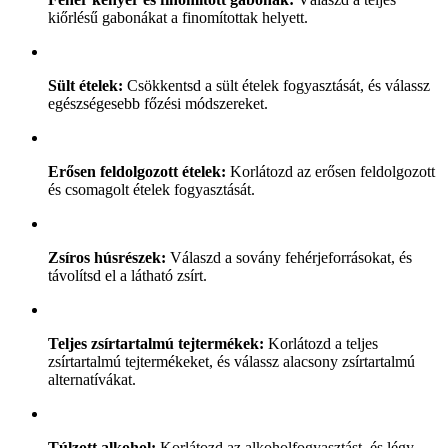
kiőrlésű gabonákat a finomítottak helyett.
Sült ételek:
Csökkentsd a sült ételek fogyasztását, és válassz
egészségesebb főzési módszereket.
Erősen feldolgozott ételek:
Korlátozd az erősen feldolgozott
és csomagolt ételek fogyasztását.
Zsíros húsrészek:
Válaszd a sovány fehérjeforrásokat, és
távolítsd el a látható zsírt.
Teljes zsírtartalmú tejtermékek:
Korlátozd a teljes
zsírtartalmú tejtermékeket, és válassz alacsony zsírtartalmú
alternatívákat.
Túlzott alkohol:
Korlátozd az alkoholfogyasztást, és légy