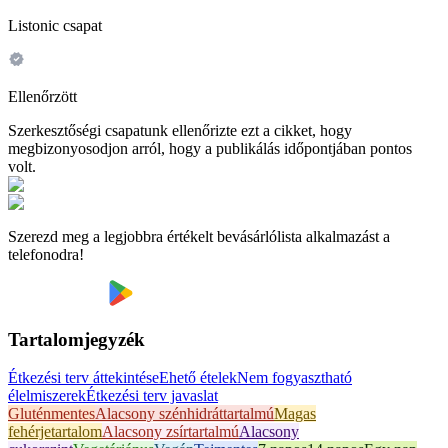
Listonic csapat
Ellenőrzött
Szerkesztőségi csapatunk ellenőrizte ezt a cikket, hogy
megbizonyosodjon arról, hogy a publikálás időpontjában pontos
volt.
Szerezd meg a legjobbra értékelt bevásárlólista alkalmazást a
telefonodra!
Tartalomjegyzék
Étkezési terv áttekintése
Ehető ételek
Nem fogyasztható
élelmiszerek
Étkezési terv javaslat
Gluténmentes
Alacsony szénhidráttartalmú
Magas
fehérjetartalom
Alacsony zsírtartalmú
Alacsony