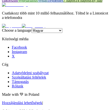
cukorszint
Vegetáriánus
Vegán
Tejmentes
7 napos
14 napos
Egy nap
Csatlakozz több mint 10 millió felhasználóhoz. Töltsd le a Listonicot
a telefonodra
Choose a language
Közösségi média
Facebook
Instagram
X
Cég
Adatvédelmi szabályzat
Szolgáltatási feltételek
Támogatás
Rólunk
Made with
💚
in Poland
Hozzájárulási lehetőségek
|