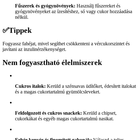
Fűszerek és gyógynövények:
Használj fűszereket és
gyógynövényeket az ízesítéshez, só vagy cukor hozzáadása
nélkül.
✅
Tippek
Fogyassz fahéjat, mivel segíthet csökkenteni a vércukorszintet és
javítani az inzulinérzékenységet.
Nem fogyasztható élelmiszerek
Cukros italok:
Kerüld a szénsavas üdítőket, édesített italokat
és a magas cukortartalmú gyümölcsleveket.
Feldolgozott és cukros snackek:
Kerüld a chipset,
cukorkákat és egyéb magas cukortartalmú nasikat.
Fehér kenyér és finomított gabonák:
Válaszd a teljes