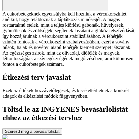
A cukorbetegeknek egyensúlyba kell hozniuk a vércukorszintet
anélkül, hogy feláldoznák a táplálkozás minőségét. A magas
rosttartalmú ételek, mint a teljes kiőrlésű gabonák, hüvelyesek,
gyümölcsök és zöldségek, segítenek lassítani a glükóz felszívódását,
így hozzájárulnak a vércukorszint stabilizálásához. A fehérjék
szintén fontosak a vércukorszint szabályozásában, ezért a sovány
húsok, halak és növényi alapú fehérjék kiemelt szerepet játszanak.
Az egészséges zsírok, mint az olívaolaj, diófélék és magvak,
létfontosságúak a szív egészségének megőrzésében, ami különösen
fontos a cukorbetegek számára.
Étkezési terv javaslat
Ezek az értékek hozzávetőlegesek, és kissé eltérhetnek a konkrét
adagok és elkészítési módok függvényében.
Töltsd le az INGYENES bevásárlólistát
ehhez az étkezési tervhez
Szerezd meg a bevásárlólistát