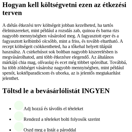
Hogyan kell költségvetni ezen az étkezési
terven
A diétás étkezési terv költségeit jobban kezelheted, ha tartós
élelmiszereket, mint például a rozsdás zab, quinoa és barna rizs
nagyobb mennyiségben vásárolod meg. A fagyasztott eper és a
fagyasztott kelbimbó olcsóbb, mint a friss, és tovább eltartható. A
recept költségeit csökkentheted, ha a tőkehal helyett tilápiát
használsz. A csirkehúsot sok boltban nagyobb kiszerelésben is
megvásárolhatod, ami több étkezésre elegendő. Az általános
márkájú chia mag, olívaolaj és ecet még többet spórolhat. Továbbá,
ha több zöldséget vásárolsz nagyobb mennyiségben, mint például
spenót, koktélparadicsom és uborka, az is jelentős megtakarítást
jelenthet.
Töltsd le a bevásárlólistát INGYEN
Adj hozzá és távolíts el tételeket
Rendezd a tételeket bolti folyosók szerint
Oszd meg a listát a pároddal