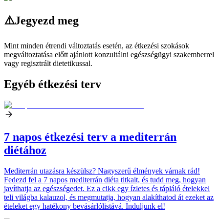
⚠️
Jegyezd meg
Mint minden étrendi változtatás esetén, az étkezési szokások
megváltoztatása előtt ajánlott konzultálni egészségügyi szakemberrel
vagy regisztrált dietetikussal.
Egyéb étkezési terv
7 napos étkezési terv a mediterrán
diétához
Mediterrán utazásra készülsz? Nagyszerű élmények várnak rád!
Fedezd fel a 7 napos mediterrán diéta titkait, és tudd meg, hogyan
javíthatja az egészségedet. Ez a cikk egy ízletes és tápláló ételekkel
teli világba kalauzol, és megmutatja, hogyan alakíthatod át ezeket az
ételeket egy hatékony bevásárlólistává. Induljunk el!