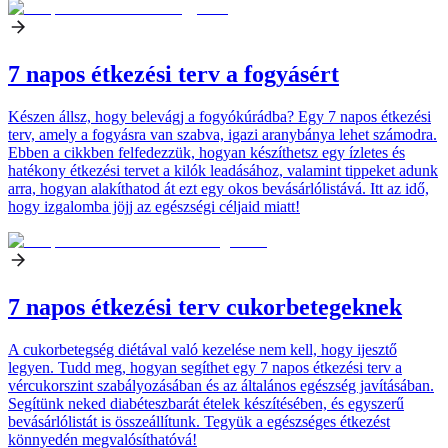
7 napos étkezési terv a fogyásért
Készen állsz, hogy belevágj a fogyókúrádba? Egy 7 napos étkezési
terv, amely a fogyásra van szabva, igazi aranybánya lehet számodra.
Ebben a cikkben felfedezzük, hogyan készíthetsz egy ízletes és
hatékony étkezési tervet a kilók leadásához, valamint tippeket adunk
arra, hogyan alakíthatod át ezt egy okos bevásárlólistává. Itt az idő,
hogy izgalomba jöjj az egészségi céljaid miatt!
7 napos étkezési terv cukorbetegeknek
A cukorbetegség diétával való kezelése nem kell, hogy ijesztő
legyen. Tudd meg, hogyan segíthet egy 7 napos étkezési terv a
vércukorszint szabályozásában és az általános egészség javításában.
Segítünk neked diabéteszbarát ételek készítésében, és egyszerű
bevásárlólistát is összeállítunk. Tegyük a egészséges étkezést
könnyedén megvalósíthatóvá!