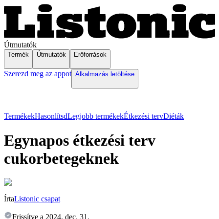
Útmutatók
Termék
Útmutatók
Erőforrások
Szerezd meg az appot
Alkalmazás letöltése
Termékek
Hasonlítsd
Legjobb termékek
Étkezési terv
Diéták
Egynapos étkezési terv
cukorbetegeknek
Írta
Listonic csapat
Frissítve a
2024. dec. 31.