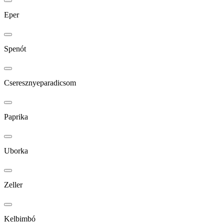
Eper
Spenót
Cseresznyeparadicsom
Paprika
Uborka
Zeller
Kelbimbó