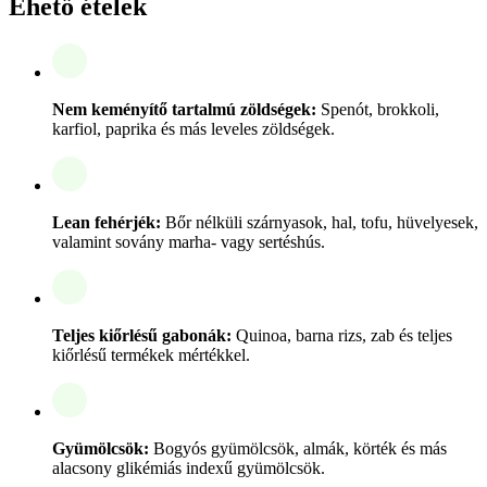
Ehető ételek
Nem keményítő tartalmú zöldségek:
Spenót, brokkoli,
karfiol, paprika és más leveles zöldségek.
Lean fehérjék:
Bőr nélküli szárnyasok, hal, tofu, hüvelyesek,
valamint sovány marha- vagy sertéshús.
Teljes kiőrlésű gabonák:
Quinoa, barna rizs, zab és teljes
kiőrlésű termékek mértékkel.
Gyümölcsök:
Bogyós gyümölcsök, almák, körték és más
alacsony glikémiás indexű gyümölcsök.