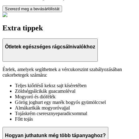
Szerezd meg a bevásárlólistát
Extra tippek
Ötletek egészséges rágcsálnivalókhoz
Ételek, amelyek segíthetnek a vércukorszint szabályozásában
cukorbetegek számára:
Teljes kiőrlésű keksz sajt kíséretében
Zöldségpálcikák guacamoléval
Mogyoró és diófélék
Görög joghurt egy marék bogyós gyümölccsel
Almákarikák mogyoróvajjal
Tojáskrém cseresznyeparadicsommal
Főtt tojás
Hogyan juthatunk még több tápanyaghoz?