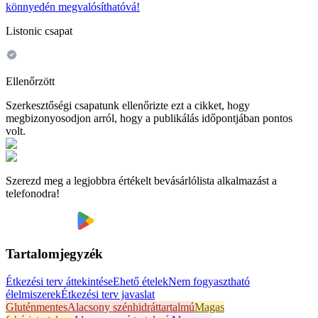
könnyedén megvalósíthatóvá!
Listonic csapat
Ellenőrzött
Szerkesztőségi csapatunk ellenőrizte ezt a cikket, hogy
megbizonyosodjon arról, hogy a publikálás időpontjában pontos
volt.
Szerezd meg a legjobbra értékelt bevásárlólista alkalmazást a
telefonodra!
Tartalomjegyzék
Étkezési terv áttekintése
Ehető ételek
Nem fogyasztható
élelmiszerek
Étkezési terv javaslat
Gluténmentes
Alacsony szénhidráttartalmú
Magas