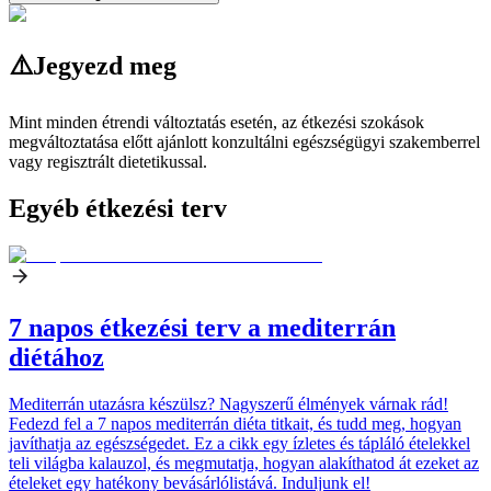
⚠️
Jegyezd meg
Mint minden étrendi változtatás esetén, az étkezési szokások
megváltoztatása előtt ajánlott konzultálni egészségügyi szakemberrel
vagy regisztrált dietetikussal.
Egyéb étkezési terv
7 napos étkezési terv a mediterrán
diétához
Mediterrán utazásra készülsz? Nagyszerű élmények várnak rád!
Fedezd fel a 7 napos mediterrán diéta titkait, és tudd meg, hogyan
javíthatja az egészségedet. Ez a cikk egy ízletes és tápláló ételekkel
teli világba kalauzol, és megmutatja, hogyan alakíthatod át ezeket az
ételeket egy hatékony bevásárlólistává. Induljunk el!