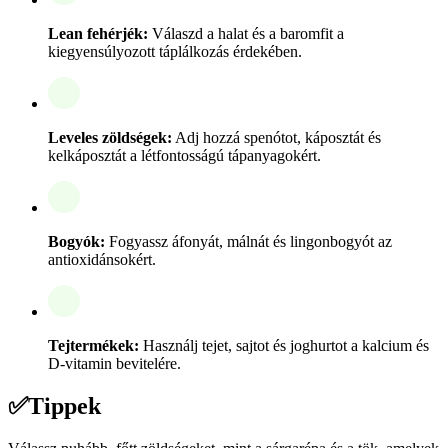
Lean fehérjék:
Válaszd a halat és a baromfit a
kiegyensúlyozott táplálkozás érdekében.
Leveles zöldségek:
Adj hozzá spenótot, káposztát és
kelkáposztát a létfontosságú tápanyagokért.
Bogyók:
Fogyassz áfonyát, málnát és lingonbogyót az
antioxidánsokért.
Tejtermékek:
Használj tejet, sajtot és joghurtot a kalcium és
D-vitamin bevitelére.
✅
Tippek