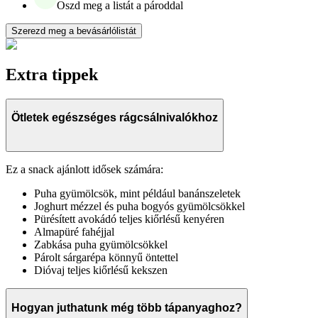
Oszd meg a listát a pároddal
Szerezd meg a bevásárlólistát
Extra tippek
Ötletek egészséges rágcsálnivalókhoz
Ez a snack ajánlott idősek számára:
Puha gyümölcsök, mint például banánszeletek
Joghurt mézzel és puha bogyós gyümölcsökkel
Pürésített avokádó teljes kiőrlésű kenyéren
Almapüré fahéjjal
Zabkása puha gyümölcsökkel
Párolt sárgarépa könnyű öntettel
Dióvaj teljes kiőrlésű kekszen
Hogyan juthatunk még több tápanyaghoz?