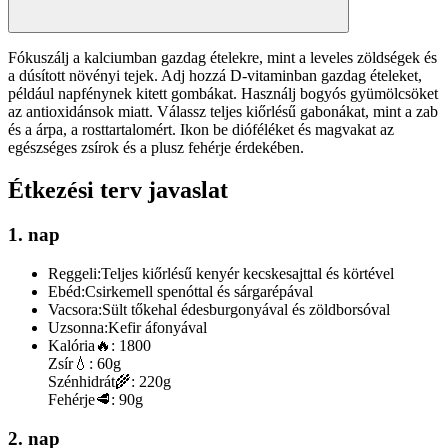
Fókuszálj a kalciumban gazdag ételekre, mint a leveles zöldségek és
a dúsított növényi tejek. Adj hozzá D-vitaminban gazdag ételeket,
például napfénynek kitett gombákat. Használj bogyós gyümölcsöket
az antioxidánsok miatt. Válassz teljes kiőrlésű gabonákat, mint a zab
és a árpa, a rosttartalomért. Ikon be dióféléket és magvakat az
egészséges zsírok és a plusz fehérje érdekében.
Étkezési terv javaslat
1. nap
Reggeli:
Teljes kiőrlésű kenyér kecskesajttal és körtével
Ebéd:
Csirkemell spenóttal és sárgarépával
Vacsora:
Sült tőkehal édesburgonyával és zöldborsóval
Uzsonna:
Kefir áfonyával
Kalória
🔥:
1800
Zsír
💧:
60g
Szénhidrát
🌾:
220g
Fehérje
🥩:
90g
2. nap