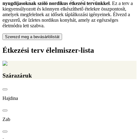
nyugdíjasoknak szóló nordikus étkezési tervünkkel
. Ez a terv a
kiegyensúlyozott és könnyen elkészíthető ételekre összpontosít,
amelyek megfelelnek az idősek táplálkozási igényeinek. Élvezd a
egyszerű, de ízletes nordikus konyhát, amely az egészséges
életmódra lett szabva.
Szerezd meg a bevásárlólistát
Étkezési terv élelmiszer-lista
Szárazáruk
Hajdina
Zab