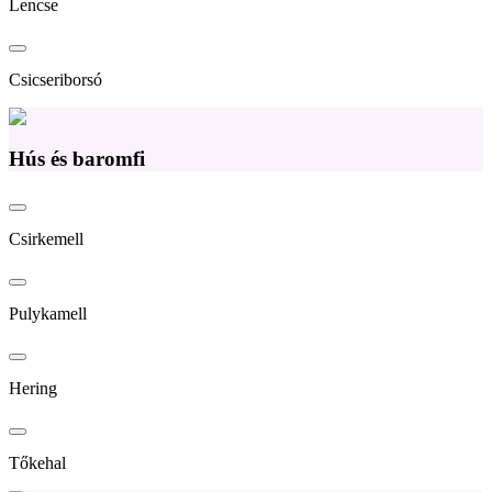
Lencse
Csicseriborsó
Hús és baromfi
Csirkemell
Pulykamell
Hering
Tőkehal