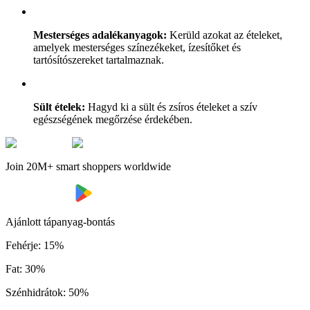
Mesterséges adalékanyagok:
Kerüld azokat az ételeket,
amelyek mesterséges színezékeket, ízesítőket és
tartósítószereket tartalmaznak.
Sült ételek:
Hagyd ki a sült és zsíros ételeket a szív
egészségének megőrzése érdekében.
Join 20M+ smart shoppers worldwide
Ajánlott tápanyag-bontás
Fehérje
:
15
%
Fat
:
30
%
Szénhidrátok
:
50
%