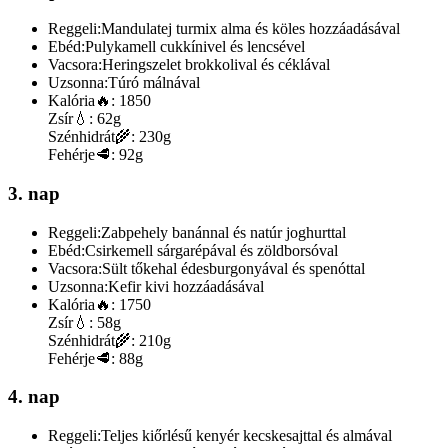
Reggeli:
Mandulatej turmix alma és köles hozzáadásával
Ebéd:
Pulykamell cukkínivel és lencsével
Vacsora:
Heringszelet brokkolival és céklával
Uzsonna:
Túró málnával
Kalória
🔥:
1850
Zsír
💧:
62g
Szénhidrát
🌾:
230g
Fehérje
🥩:
92g
3. nap
Reggeli:
Zabpehely banánnal és natúr joghurttal
Ebéd:
Csirkemell sárgarépával és zöldborsóval
Vacsora:
Sült tőkehal édesburgonyával és spenóttal
Uzsonna:
Kefir kivi hozzáadásával
Kalória
🔥:
1750
Zsír
💧:
58g
Szénhidrát
🌾:
210g
Fehérje
🥩:
88g
4. nap
Reggeli:
Teljes kiőrlésű kenyér kecskesajttal és almával