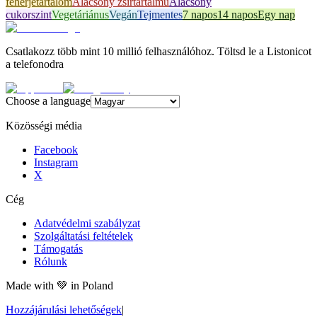
fehérjetartalom
Alacsony zsírtartalmú
Alacsony
cukorszint
Vegetáriánus
Vegán
Tejmentes
7 napos
14 napos
Egy nap
Csatlakozz több mint 10 millió felhasználóhoz. Töltsd le a Listonicot
a telefonodra
Choose a language
Közösségi média
Facebook
Instagram
X
Cég
Adatvédelmi szabályzat
Szolgáltatási feltételek
Támogatás
Rólunk
Made with
💚
in Poland
Hozzájárulási lehetőségek
|