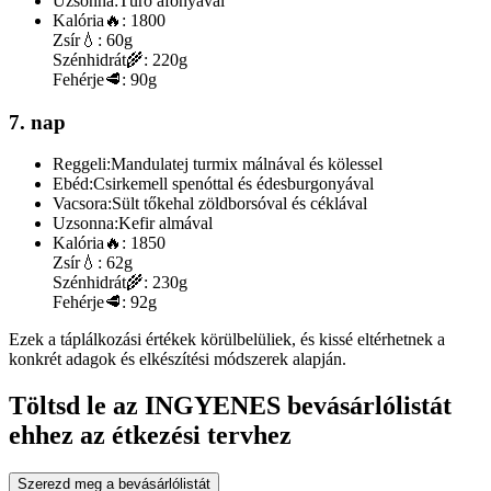
Uzsonna:
Túró áfonyával
Kalória
🔥:
1800
Zsír
💧:
60g
Szénhidrát
🌾:
220g
Fehérje
🥩:
90g
7. nap
Reggeli:
Mandulatej turmix málnával és kölessel
Ebéd:
Csirkemell spenóttal és édesburgonyával
Vacsora:
Sült tőkehal zöldborsóval és céklával
Uzsonna:
Kefir almával
Kalória
🔥:
1850
Zsír
💧:
62g
Szénhidrát
🌾:
230g
Fehérje
🥩:
92g
Ezek a táplálkozási értékek körülbelüliek, és kissé eltérhetnek a
konkrét adagok és elkészítési módszerek alapján.
Töltsd le az INGYENES bevásárlólistát
ehhez az étkezési tervhez
Szerezd meg a bevásárlólistát