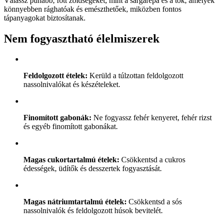
Válassz puhább, főtt zöldségeket, mint a sárgarépa és a tök, amelyek
könnyebben rághatóak és emészthetőek, miközben fontos
tápanyagokat biztosítanak.
Nem fogyasztható élelmiszerek
Feldolgozott ételek:
Kerüld a túlzottan feldolgozott
nassolnivalókat és készételeket.
Finomított gabonák:
Ne fogyassz fehér kenyeret, fehér rizst
és egyéb finomított gabonákat.
Magas cukortartalmú ételek:
Csökkentsd a cukros
édességek, üdítők és desszertek fogyasztását.
Magas nátriumtartalmú ételek:
Csökkentsd a sós
nassolnivalók és feldolgozott húsok bevitelét.