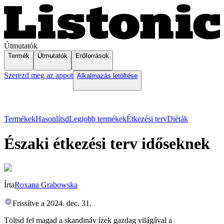
Útmutatók
Termék
Útmutatók
Erőforrások
Szerezd meg az appot
Alkalmazás letöltése
Termékek
Hasonlítsd
Legjobb termékek
Étkezési terv
Diéták
Északi étkezési terv időseknek
Írta
Roxana Grabowska
Frissítve a
2024. dec. 31.
Töltsd fel magad a skandináv ízek gazdag világával a