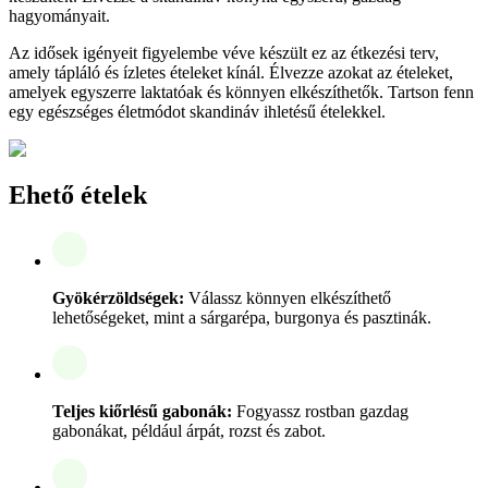
hagyományait.
Az idősek igényeit figyelembe véve készült ez az étkezési terv,
amely tápláló és ízletes ételeket kínál. Élvezze azokat az ételeket,
amelyek egyszerre laktatóak és könnyen elkészíthetők. Tartson fenn
egy egészséges életmódot skandináv ihletésű ételekkel.
Ehető ételek
Gyökérzöldségek:
Válassz könnyen elkészíthető
lehetőségeket, mint a sárgarépa, burgonya és pasztinák.
Teljes kiőrlésű gabonák:
Fogyassz rostban gazdag
gabonákat, például árpát, rozst és zabot.