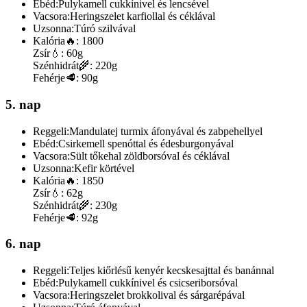
Ebéd:
Pulykamell cukkínivel és lencsével
Vacsora:
Heringszelet karfiollal és céklával
Uzsonna:
Túró szilvával
Kalória
🔥:
1800
Zsír
💧:
60g
Szénhidrát
🌾:
220g
Fehérje
🥩:
90g
5. nap
Reggeli:
Mandulatej turmix áfonyával és zabpehellyel
Ebéd:
Csirkemell spenóttal és édesburgonyával
Vacsora:
Sült tőkehal zöldborsóval és céklával
Uzsonna:
Kefir körtével
Kalória
🔥:
1850
Zsír
💧:
62g
Szénhidrát
🌾:
230g
Fehérje
🥩:
92g
6. nap
Reggeli:
Teljes kiőrlésű kenyér kecskesajttal és banánnal
Ebéd:
Pulykamell cukkínivel és csicseriborsóval
Vacsora:
Heringszelet brokkolival és sárgarépával