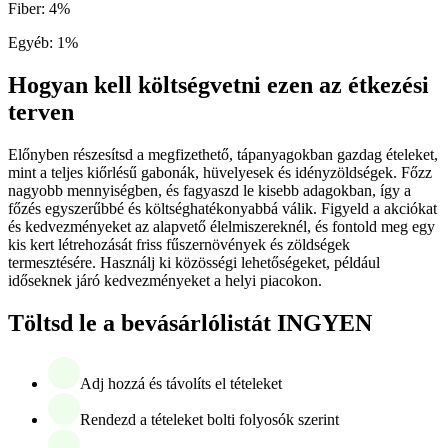
Fiber
:
4
%
Egyéb
:
1
%
Hogyan kell költségvetni ezen az étkezési
terven
Előnyben részesítsd a megfizethető, tápanyagokban gazdag ételeket,
mint a teljes kiőrlésű gabonák, hüvelyesek és idényzöldségek. Főzz
nagyobb mennyiségben, és fagyaszd le kisebb adagokban, így a
főzés egyszerűbbé és költséghatékonyabbá válik. Figyeld a akciókat
és kedvezményeket az alapvető élelmiszereknél, és fontold meg egy
kis kert létrehozását friss fűszernövények és zöldségek
termesztésére. Használj ki közösségi lehetőségeket, például
időseknek járó kedvezményeket a helyi piacokon.
Töltsd le a bevásárlólistát INGYEN
Adj hozzá és távolíts el tételeket
Rendezd a tételeket bolti folyosók szerint