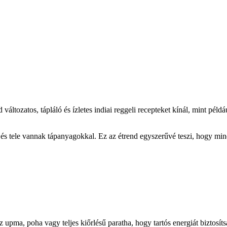
d változatos, tápláló és ízletes indiai reggeli recepteket kínál, mint pél
 és tele vannak tápanyagokkal. Ez az étrend egyszerűvé teszi, hogy mind
 upma, poha vagy teljes kiőrlésű paratha, hogy tartós energiát biztosít