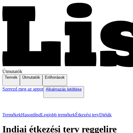
Útmutatók
Termék
Útmutatók
Erőforrások
Szerezd meg az appot
Alkalmazás letöltése
Termékek
Hasonlítsd
Legjobb termékek
Étkezési terv
Diéták
Indiai étkezési terv reggelire