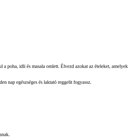
dául a poha, idli és masala omlett. Élvezd azokat az ételeket, amelyek
en nap egészséges és laktató reggelit fogyassz.
sanak.