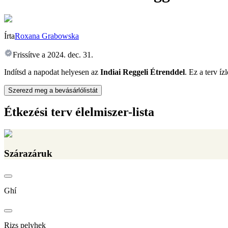
Írta
Roxana Grabowska
Frissítve a
2024. dec. 31.
Indítsd a napodat helyesen az
Indiai Reggeli Étrenddel
. Ez a terv í
Szerezd meg a bevásárlólistát
Étkezési terv élelmiszer-lista
Szárazáruk
Ghí
Rizs pelyhek