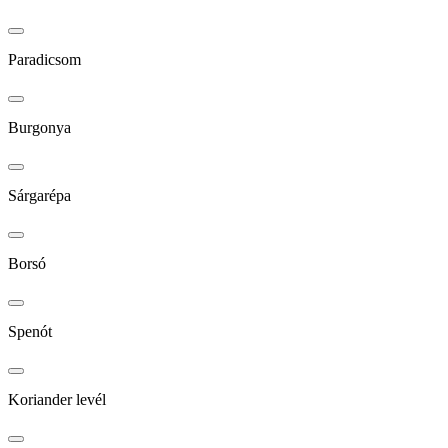
Paradicsom
Burgonya
Sárgarépa
Borsó
Spenót
Koriander levél