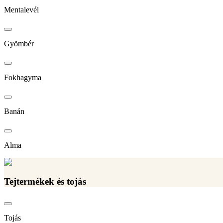
Mentalevél
Gyömbér
Fokhagyma
Banán
Alma
Tejtermékek és tojás
Tojás