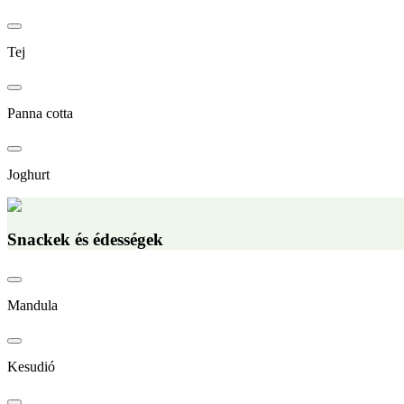
Tej
Panna cotta
Joghurt
Snackek és édességek
Mandula
Kesudió