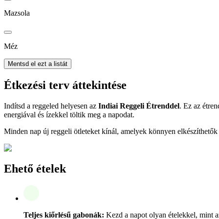
Mazsola
Méz
Mentsd el ezt a listát
Étkezési terv áttekintése
Indítsd a reggeled helyesen az
Indiai Reggeli Étrenddel
. Ez az étren
energiával és ízekkel töltik meg a napodat.
Minden nap új reggeli ötleteket kínál, amelyek könnyen elkészíthetők
Ehető ételek
Teljes kiőrlésű gabonák:
Kezd a napot olyan ételekkel, mint az