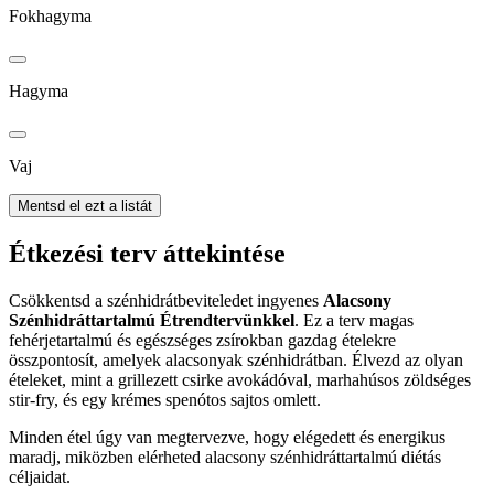
Fokhagyma
Hagyma
Vaj
Mentsd el ezt a listát
Étkezési terv áttekintése
Csökkentsd a szénhidrátbeviteledet ingyenes
Alacsony
Szénhidráttartalmú Étrendtervünkkel
. Ez a terv magas
fehérjetartalmú és egészséges zsírokban gazdag ételekre
összpontosít, amelyek alacsonyak szénhidrátban. Élvezd az olyan
ételeket, mint a grillezett csirke avokádóval, marhahúsos zöldséges
stir-fry, és egy krémes spenótos sajtos omlett.
Minden étel úgy van megtervezve, hogy elégedett és energikus
maradj, miközben elérheted alacsony szénhidráttartalmú diétás
céljaidat.