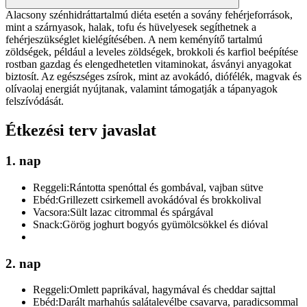
Alacsony szénhidráttartalmú diéta esetén a sovány fehérjeforrások,
mint a szárnyasok, halak, tofu és hüvelyesek segíthetnek a
fehérjeszükséglet kielégítésében. A nem keményítő tartalmú
zöldségek, például a leveles zöldségek, brokkoli és karfiol beépítése
rostban gazdag és elengedhetetlen vitaminokat, ásványi anyagokat
biztosít. Az egészséges zsírok, mint az avokádó, diófélék, magvak és
olívaolaj energiát nyújtanak, valamint támogatják a tápanyagok
felszívódását.
Étkezési terv javaslat
1. nap
Reggeli:
Rántotta spenóttal és gombával, vajban sütve
Ebéd:
Grillezett csirkemell avokádóval és brokkolival
Vacsora:
Sült lazac citrommal és spárgával
Snack:
Görög joghurt bogyós gyümölcsökkel és dióval
2. nap
Reggeli:
Omlett paprikával, hagymával és cheddar sajttal
Ebéd:
Darált marhahús salátalevélbe csavarva, paradicsommal