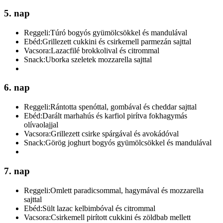
5. nap
Reggeli:
Túró bogyós gyümölcsökkel és mandulával
Ebéd:
Grillezett cukkini és csirkemell parmezán sajttal
Vacsora:
Lazacfilé brokkolival és citrommal
Snack:
Uborka szeletek mozzarella sajttal
6. nap
Reggeli:
Rántotta spenóttal, gombával és cheddar sajttal
Ebéd:
Darált marhahús és karfiol pirítva fokhagymás
olívaolajjal
Vacsora:
Grillezett csirke spárgával és avokádóval
Snack:
Görög joghurt bogyós gyümölcsökkel és mandulával
7. nap
Reggeli:
Omlett paradicsommal, hagymával és mozzarella
sajttal
Ebéd:
Sült lazac kelbimbóval és citrommal
Vacsora:
Csirkemell pirított cukkini és zöldbab mellett