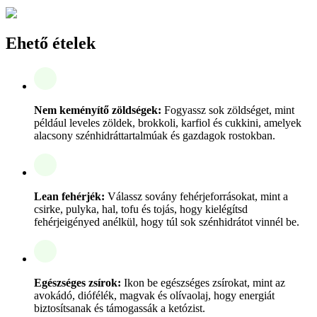
Ehető ételek
Nem keményítő zöldségek:
Fogyassz sok zöldséget, mint
például leveles zöldek, brokkoli, karfiol és cukkini, amelyek
alacsony szénhidráttartalmúak és gazdagok rostokban.
Lean fehérjék:
Válassz sovány fehérjeforrásokat, mint a
csirke, pulyka, hal, tofu és tojás, hogy kielégítsd
fehérjeigényed anélkül, hogy túl sok szénhidrátot vinnél be.
Egészséges zsírok:
Ikon be egészséges zsírokat, mint az
avokádó, diófélék, magvak és olívaolaj, hogy energiát
biztosítsanak és támogassák a ketózist.