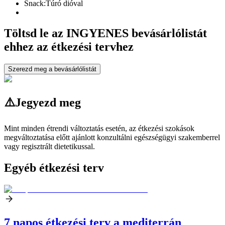
Snack:
Túró dióval
Töltsd le az INGYENES bevásárlólistát
ehhez az étkezési tervhez
Szerezd meg a bevásárlólistát
⚠️
Jegyezd meg
Mint minden étrendi változtatás esetén, az étkezési szokások
megváltoztatása előtt ajánlott konzultálni egészségügyi szakemberrel
vagy regisztrált dietetikussal.
Egyéb étkezési terv
7 napos étkezési terv a mediterrán