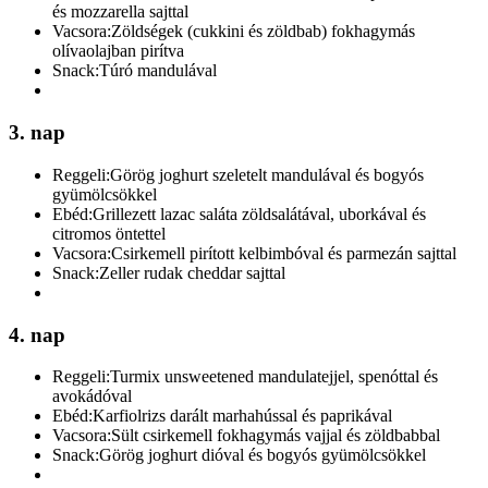
és mozzarella sajttal
Vacsora:
Zöldségek (cukkini és zöldbab) fokhagymás
olívaolajban pirítva
Snack:
Túró mandulával
3. nap
Reggeli:
Görög joghurt szeletelt mandulával és bogyós
gyümölcsökkel
Ebéd:
Grillezett lazac saláta zöldsalátával, uborkával és
citromos öntettel
Vacsora:
Csirkemell pirított kelbimbóval és parmezán sajttal
Snack:
Zeller rudak cheddar sajttal
4. nap
Reggeli:
Turmix unsweetened mandulatejjel, spenóttal és
avokádóval
Ebéd:
Karfiolrizs darált marhahússal és paprikával
Vacsora:
Sült csirkemell fokhagymás vajjal és zöldbabbal
Snack:
Görög joghurt dióval és bogyós gyümölcsökkel