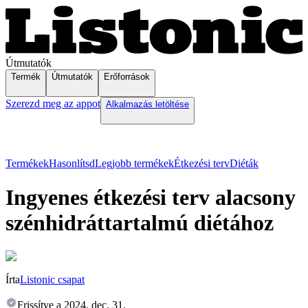
Útmutatók
Termék
Útmutatók
Erőforrások
Szerezd meg az appot
Alkalmazás letöltése
Termékek
Hasonlítsd
Legjobb termékek
Étkezési terv
Diéták
Ingyenes étkezési terv alacsony
szénhidráttartalmú diétához
Írta
Listonic csapat
Frissítve a
2024. dec. 31.