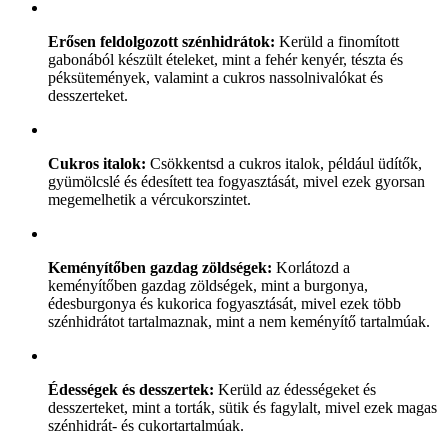
Erősen feldolgozott szénhidrátok:
Kerüld a finomított
gabonából készült ételeket, mint a fehér kenyér, tészta és
péksütemények, valamint a cukros nassolnivalókat és
desszerteket.
Cukros italok:
Csökkentsd a cukros italok, például üdítők,
gyümölcslé és édesített tea fogyasztását, mivel ezek gyorsan
megemelhetik a vércukorszintet.
Keményítőben gazdag zöldségek:
Korlátozd a
keményítőben gazdag zöldségek, mint a burgonya,
édesburgonya és kukorica fogyasztását, mivel ezek több
szénhidrátot tartalmaznak, mint a nem keményítő tartalmúak.
Édességek és desszertek:
Kerüld az édességeket és
desszerteket, mint a torták, sütik és fagylalt, mivel ezek magas
szénhidrát- és cukortartalmúak.