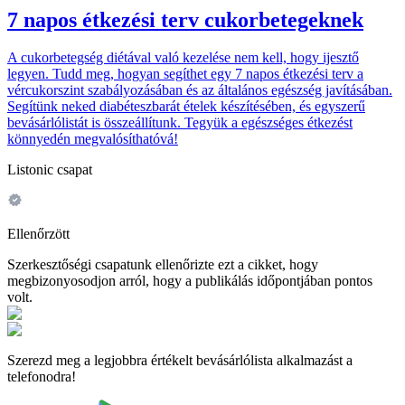
7 napos étkezési terv cukorbetegeknek
A cukorbetegség diétával való kezelése nem kell, hogy ijesztő
legyen. Tudd meg, hogyan segíthet egy 7 napos étkezési terv a
vércukorszint szabályozásában és az általános egészség javításában.
Segítünk neked diabéteszbarát ételek készítésében, és egyszerű
bevásárlólistát is összeállítunk. Tegyük a egészséges étkezést
könnyedén megvalósíthatóvá!
Listonic csapat
Ellenőrzött
Szerkesztőségi csapatunk ellenőrizte ezt a cikket, hogy
megbizonyosodjon arról, hogy a publikálás időpontjában pontos
volt.
Szerezd meg a legjobbra értékelt bevásárlólista alkalmazást a
telefonodra!