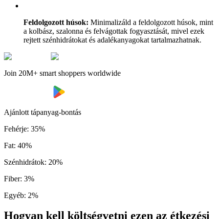
Feldolgozott húsok:
Minimalizáld a feldolgozott húsok, mint
a kolbász, szalonna és felvágottak fogyasztását, mivel ezek
rejtett szénhidrátokat és adalékanyagokat tartalmazhatnak.
Join 20M+ smart shoppers worldwide
Ajánlott tápanyag-bontás
Fehérje
:
35
%
Fat
:
40
%
Szénhidrátok
:
20
%
Fiber
:
3
%
Egyéb
:
2
%
Hogyan kell költségvetni ezen az étkezési