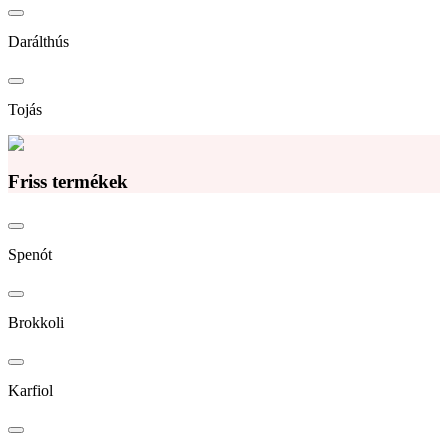
Darálthús
Tojás
Friss termékek
Spenót
Brokkoli
Karfiol