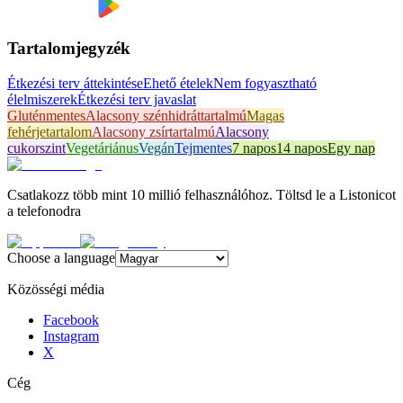
Tartalomjegyzék
Étkezési terv áttekintése
Ehető ételek
Nem fogyasztható
élelmiszerek
Étkezési terv javaslat
Gluténmentes
Alacsony szénhidráttartalmú
Magas
fehérjetartalom
Alacsony zsírtartalmú
Alacsony
cukorszint
Vegetáriánus
Vegán
Tejmentes
7 napos
14 napos
Egy nap
Csatlakozz több mint 10 millió felhasználóhoz. Töltsd le a Listonicot
a telefonodra
Choose a language
Közösségi média
Facebook
Instagram
X
Cég