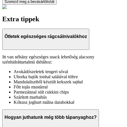
Szerezd meg a bevásárlólistát
Extra tippek
Ötletek egészséges rágcsálnivalókhoz
Itt van néhány egészséges snack lehetőség alacsony
szénhidráttartalmú diétához:
Avokádószeletek tengeri sóval
Uborka hajók tonhal salátával töltve
Mandulalisztből készült kekszek sajttal
Főtt tojás mustárral
Parmezánnal sült cukkini chips
Szárított marhahús
Kókusz joghurt málna darabokkal
Hogyan juthatunk még több tápanyaghoz?