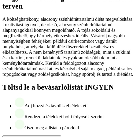
terven
A költséghatékony, alacsony szénhidráttartalmú diéta megvalósítása
kreativitást igényel, de olcsó, alacsony szénhidráttartalmú
alapanyagokkal könnyen megoldható. A tojás sokoldalú és
megfizethető, így bármely étkezéshez ideális. Vásárolj nagyobb
mennyiségben fehérjéket, például csirkecombot vagy darált
pulykahúst, amelyeket különféle fűszerekkel ízesíthetsz és
elkészíthetsz. A nem keményítő tartalmú zöldségek, mint a cukkini
és a karfiol, remekül laktatnak, és gyakran olcsóbbak, mint a
keményítőtartalmúak. Kerüld a feldolgozott alacsony
szénhidráttartalmú nasikat, és készítsd el saját magad, például sajtos
ropogósokat vagy zöldségcsíkokat, hogy spórolj és tartsd a diétádat.
Töltsd le a bevásárlólistát INGYEN
Adj hozzá és távolíts el tételeket
Rendezd a tételeket bolti folyosók szerint
Oszd meg a listát a pároddal