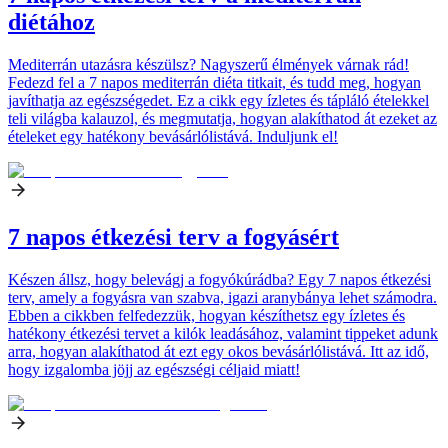
diétához
Mediterrán utazásra készülsz? Nagyszerű élmények várnak rád!
Fedezd fel a 7 napos mediterrán diéta titkait, és tudd meg, hogyan
javíthatja az egészségedet. Ez a cikk egy ízletes és tápláló ételekkel
teli világba kalauzol, és megmutatja, hogyan alakíthatod át ezeket az
ételeket egy hatékony bevásárlólistává. Induljunk el!
7 napos étkezési terv a fogyásért
Készen állsz, hogy belevágj a fogyókúrádba? Egy 7 napos étkezési
terv, amely a fogyásra van szabva, igazi aranybánya lehet számodra.
Ebben a cikkben felfedezzük, hogyan készíthetsz egy ízletes és
hatékony étkezési tervet a kilók leadásához, valamint tippeket adunk
arra, hogyan alakíthatod át ezt egy okos bevásárlólistává. Itt az idő,
hogy izgalomba jöjj az egészségi céljaid miatt!