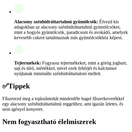
Alacsony szénhidráttartalmú gyümölcsök:
Élvezd kis
adagokban az alacsony szénhidráttartalmú gyümölcsöket,
mint a bogyós gyümölcsök, paradicsom és avokádó, amelyek
kevesebb cukrot tartalmaznak más gyümölcsökhöz képest.
Tejtermékek:
Fogyassz tejtermékeket, mint a görög joghurt,
sajt és túró, mértékkel, mivel ezek fehérjét és kalciumot
nyújtanak minimális szénhidráttartalom mellett.
✅
Tippek
Fűszerezd meg a tojásrántottát mindenféle bagel fűszerkeverékkel
egy alacsony szénhidráttartalmú reggelihez, ami igazán ízletes, és
nem igényel kenyeret.
Nem fogyasztható élelmiszerek