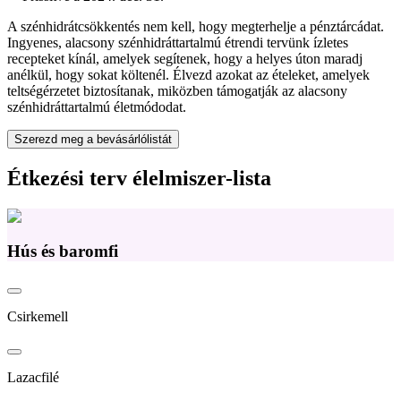
A szénhidrátcsökkentés nem kell, hogy megterhelje a pénztárcádat.
Ingyenes, alacsony szénhidráttartalmú étrendi tervünk ízletes
recepteket kínál, amelyek segítenek, hogy a helyes úton maradj
anélkül, hogy sokat költenél. Élvezd azokat az ételeket, amelyek
teltségérzetet biztosítanak, miközben támogatják az alacsony
szénhidráttartalmú életmódodat.
Szerezd meg a bevásárlólistát
Étkezési terv élelmiszer-lista
Hús és baromfi
Csirkemell
Lazacfilé