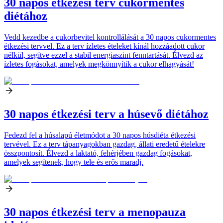
30 napos étkezési terv cukormentes
diétához
Vedd kezedbe a cukorbevitel kontrollálását a 30 napos cukormentes
étkezési tervvel. Ez a terv ízletes ételeket kínál hozzáadott cukor
nélkül, segítve ezzel a stabil energiaszint fenntartását. Élvezd az
ízletes fogásokat, amelyek megkönnyítik a cukor elhagyását!
30 napos étkezési terv a húsevő diétához
Fedezd fel a húsalapú életmódot a 30 napos húsdiéta étkezési
tervével. Ez a terv tápanyagokban gazdag, állati eredetű ételekre
összpontosít. Élvezd a laktató, fehérjében gazdag fogásokat,
amelyek segítenek, hogy tele és erős maradj.
30 napos étkezési terv a menopauza