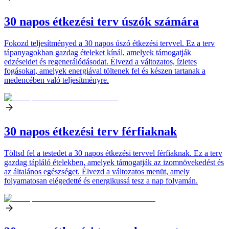
30 napos étkezési terv úszók számára
Fokozd teljesítményed a 30 napos úszó étkezési tervvel. Ez a terv
tápanyagokban gazdag ételeket kínál, amelyek támogatják
edzéseidet és regenerálódásodat. Élvezd a változatos, ízletes
fogásokat, amelyek energiával töltenek fel és készen tartanak a
medencében való teljesítményre.
30 napos étkezési terv férfiaknak
Töltsd fel a testedet a 30 napos étkezési tervvel férfiaknak. Ez a terv
gazdag tápláló ételekben, amelyek támogatják az izomnövekedést és
az általános egészséget. Élvezd a változatos menüt, amely
folyamatosan elégedetté és energikussá tesz a nap folyamán.