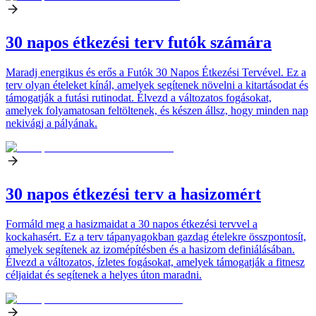
30 napos étkezési terv futók számára
Maradj energikus és erős a Futók 30 Napos Étkezési Tervével. Ez a
terv olyan ételeket kínál, amelyek segítenek növelni a kitartásodat és
támogatják a futási rutinodat. Élvezd a változatos fogásokat,
amelyek folyamatosan feltöltenek, és készen állsz, hogy minden nap
nekivágj a pályának.
30 napos étkezési terv a hasizomért
Formáld meg a hasizmaidat a 30 napos étkezési tervvel a
kockahasért. Ez a terv tápanyagokban gazdag ételekre összpontosít,
amelyek segítenek az izomépítésben és a hasizom definiálásában.
Élvezd a változatos, ízletes fogásokat, amelyek támogatják a fitnesz
céljaidat és segítenek a helyes úton maradni.