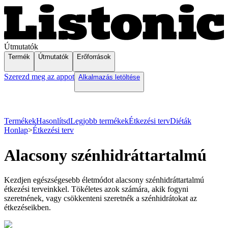
Útmutatók
Termék
Útmutatók
Erőforrások
Szerezd meg az appot
Alkalmazás letöltése
Termékek
Hasonlítsd
Legjobb termékek
Étkezési terv
Diéták
Honlap
>
Étkezési terv
Alacsony szénhidráttartalmú
Kezdjen egészségesebb életmódot alacsony szénhidráttartalmú
étkezési terveinkkel. Tökéletes azok számára, akik fogyni
szeretnének, vagy csökkenteni szeretnék a szénhidrátokat az
étkezéseikben.