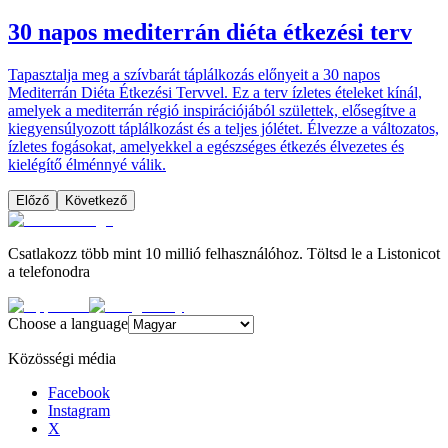
30 napos mediterrán diéta étkezési terv
Tapasztalja meg a szívbarát táplálkozás előnyeit a 30 napos
Mediterrán Diéta Étkezési Tervvel. Ez a terv ízletes ételeket kínál,
amelyek a mediterrán régió inspirációjából születtek, elősegítve a
kiegyensúlyozott táplálkozást és a teljes jólétet. Élvezze a változatos,
ízletes fogásokat, amelyekkel a egészséges étkezés élvezetes és
kielégítő élménnyé válik.
Előző
Következő
Csatlakozz több mint 10 millió felhasználóhoz. Töltsd le a Listonicot
a telefonodra
Choose a language
Közösségi média
Facebook
Instagram
X