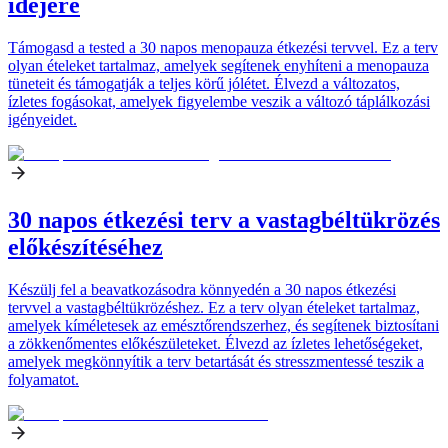
idejére
Támogasd a tested a 30 napos menopauza étkezési tervvel. Ez a terv
olyan ételeket tartalmaz, amelyek segítenek enyhíteni a menopauza
tüneteit és támogatják a teljes körű jólétet. Élvezd a változatos,
ízletes fogásokat, amelyek figyelembe veszik a változó táplálkozási
igényeidet.
30 napos étkezési terv a vastagbéltükrözés
előkészítéséhez
Készülj fel a beavatkozásodra könnyedén a 30 napos étkezési
tervvel a vastagbéltükrözéshez. Ez a terv olyan ételeket tartalmaz,
amelyek kíméletesek az emésztőrendszerhez, és segítenek biztosítani
a zökkenőmentes előkészületeket. Élvezd az ízletes lehetőségeket,
amelyek megkönnyítik a terv betartását és stresszmentessé teszik a
folyamatot.