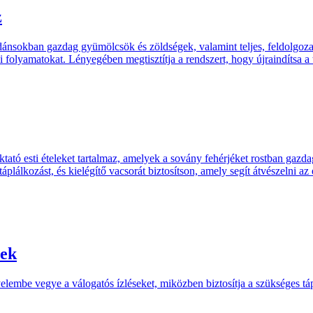
z
idánsokban gazdag gyümölcsök és zöldségek, valamint teljes, feldolgozat
i folyamatokat. Lényegében megtisztítja a rendszert, hogy újraindítsa a
aktató esti ételeket tartalmaz, amelyek a sovány fehérjéket rostban gazd
plálkozást, és kielégítő vacsorát biztosítson, amely segít átvészelni az 
nek
yelembe vegye a válogatós ízléseket, miközben biztosítja a szükséges t