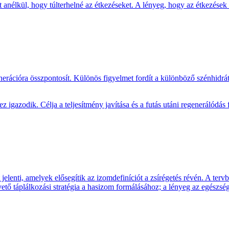
t anélkül, hogy túlterhelné az étkezéseket. A lényeg, hogy az étkezések
nerációra összpontosít. Különös figyelmet fordít a különböző szénhidrát
 igazodik. Célja a teljesítmény javítása és a futás utáni regenerálódás f
 jelenti, amelyek elősegítik az izomdefiníciót a zsírégetés révén. A ter
tő táplálkozási stratégia a hasizom formálásához; a lényeg az egészség