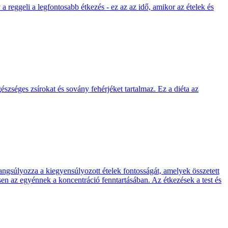
 reggeli a legfontosabb étkezés - ez az az idő, amikor az ételek és
szséges zsírokat és sovány fehérjéket tartalmaz. Ez a diéta az
ngsúlyozza a kiegyensúlyozott ételek fontosságát, amelyek összetett
tsen az egyénnek a koncentráció fenntartásában. Az étkezések a test és