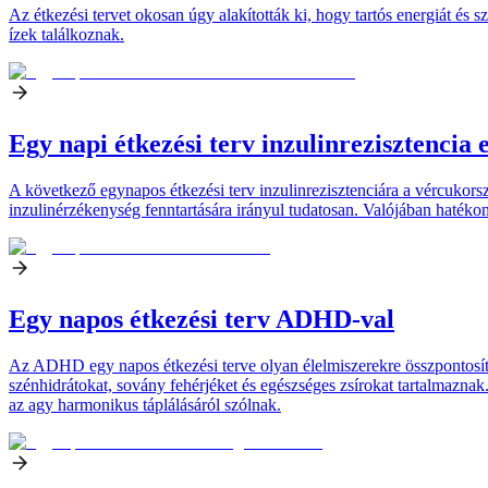
Az étkezési tervet okosan úgy alakították ki, hogy tartós energiát és
ízek találkoznak.
Egy napi étkezési terv inzulinrezisztencia 
A következő egynapos étkezési terv inzulinrezisztenciára a vércukorsz
inzulinérzékenység fenntartására irányul tudatosan. Valójában hatékon
Egy napos étkezési terv ADHD-val
Az ADHD egy napos étkezési terve olyan élelmiszerekre összpontosít, 
szénhidrátokat, sovány fehérjéket és egészséges zsírokat tartalmaznak.
az agy harmonikus táplálásáról szólnak.