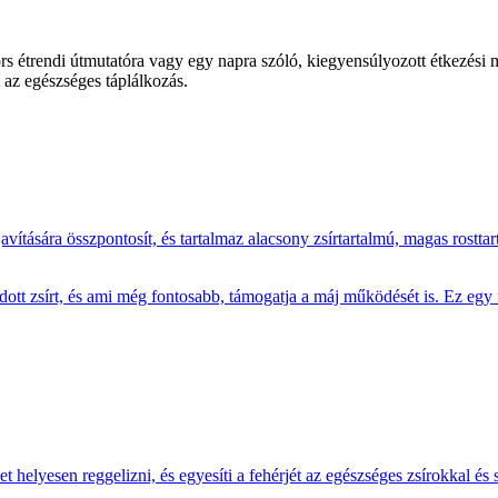
 étrendi útmutatóra vagy egy napra szóló, kiegyensúlyozott étkezési min
et az egészséges táplálkozás.
ítására összpontosít, és tartalmaz alacsony zsírtartalmú, magas rosttar
dott zsírt, és ami még fontosabb, támogatja a máj működését is. Ez eg
t helyesen reggelizni, és egyesíti a fehérjét az egészséges zsírokkal és