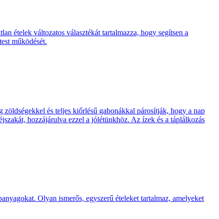
lan ételek változatos választékát tartalmazza, hogy segítsen a
 test működését.
ag zöldségekkel és teljes kiőrlésű gabonákkal párosítják, hogy a nap
éjszakát, hozzájárulva ezzel a jólétünkhöz. Az ízek és a táplálkozás
ápanyagokat. Olyan ismerős, egyszerű ételeket tartalmaz, amelyeket