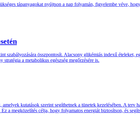
 szükséges tápanyagokat nyújtson a nap folyamán, figyelembe véve, hogy a
esetén
int szabályozására összpontosít. Alacsony glikémiás indexű ételeket, egé
y stratégia a metabolikus egészség megőrzésére is.
amelyek kutatások szerint segíthetnek a tünetek kezelésében. A terv ha
 Ez a megközelítés célja, hogy folyamatos energiát biztosítson, és segí