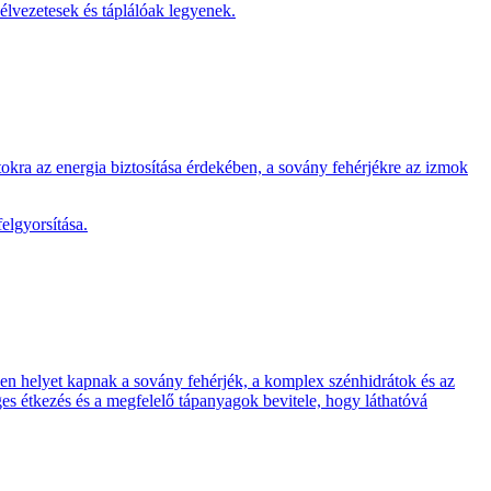
 élvezetesek és táplálóak legyenek.
okra az energia biztosítása érdekében, a sovány fehérjékre az izmok
elgyorsítása.
vben helyet kapnak a sovány fehérjék, a komplex szénhidrátok és az
es étkezés és a megfelelő tápanyagok bevitele, hogy láthatóvá