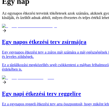
Egy nap
Az egynapos étkezési terveink tökéletesek azok számára, akiknek gyors
kínálják, és ízelítőt adnak abból, milyen élvezetes és teljes értékű leh
Egy napos étkezési terv zsírmájra
Egy egynapos étkezési terv a zsíros máj számára a máj egészségének jav
és leveles zöldségek.
Ez a táplálkozási megközelítés segít csökkenteni a májban felhalmozó
érdekében is.
Egy napi étkezési terv reggelire
Ez a egynapos reggeli étkezési terv arra összpontosít, hogy miként lehe