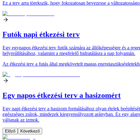
Ez a terv arra törekszik, hogy fokozatosan bevezesse a változatosságo
Futók napi étkezési terv
Egy egynapos étkezési terv futók számára az állóképességre és a rege
helyreállításához, valamint a megfelelő hidratálásra a nap folyamán.
Az étkezési terv a futás által megkövetelt magas energiaszükségletekhez
Egy napos étkezési terv a hasizomért
Egy napi étkezési terv a hasizom formálásához olyan ételek beépítését
egészséges zsírok, mindezek kiegyensúlyozott arányban. Ez egy alapve
váljanak az izmok.
Előző
Következő