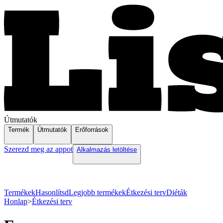
Útmutatók
Termék
Útmutatók
Erőforrások
Szerezd meg az appot
Alkalmazás letöltése
Termékek
Hasonlítsd
Legjobb termékek
Étkezési terv
Diéták
Honlap
>
Étkezési terv