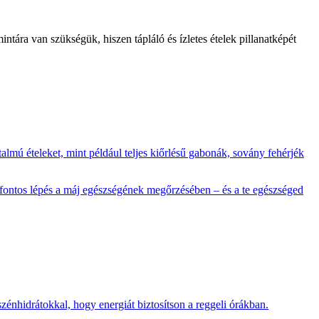
tára van szükségük, hiszen tápláló és ízletes ételek pillanatképét
talmú ételeket, mint például teljes kiőrlésű gabonák, sovány fehérjék
y fontos lépés a máj egészségének megőrzésében – és a te egészséged
 szénhidrátokkal, hogy energiát biztosítson a reggeli órákban.