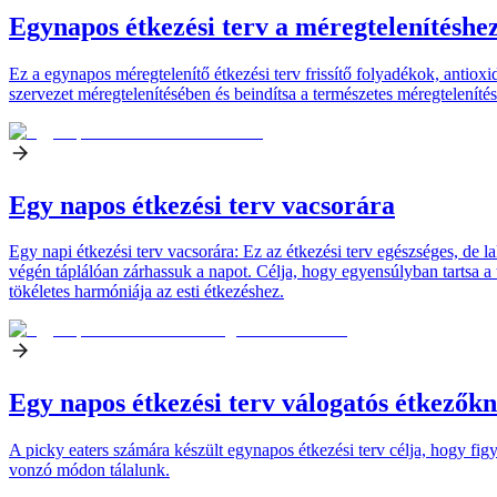
Egynapos étkezési terv a méregtelenítéshe
Ez a egynapos méregtelenítő étkezési terv frissítő folyadékok, antiox
szervezet méregtelenítésében és beindítsa a természetes méregtelenítés
Egy napos étkezési terv vacsorára
Egy napi étkezési terv vacsorára: Ez az étkezési terv egészséges, de l
végén táplálóan zárhassuk a napot. Célja, hogy egyensúlyban tartsa a tá
tökéletes harmóniája az esti étkezéshez.
Egy napos étkezési terv válogatós étkezők
A picky eaters számára készült egynapos étkezési terv célja, hogy fig
vonzó módon tálalunk.