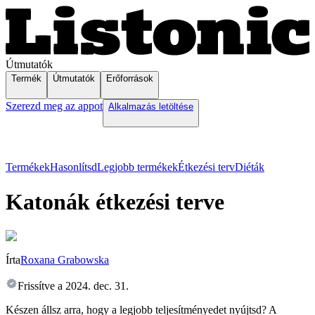
Útmutatók
Termék
Útmutatók
Erőforrások
Szerezd meg az appot
Alkalmazás letöltése
Termékek
Hasonlítsd
Legjobb termékek
Étkezési terv
Diéták
Katonák étkezési terve
Írta
Roxana Grabowska
Frissítve a
2024. dec. 31.
Készen állsz arra, hogy a legjobb teljesítményedet nyújtsd? A