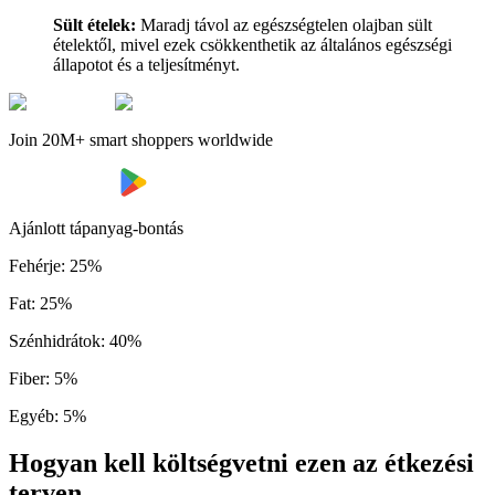
Sült ételek:
Maradj távol az egészségtelen olajban sült
ételektől, mivel ezek csökkenthetik az általános egészségi
állapotot és a teljesítményt.
Join 20M+ smart shoppers worldwide
Ajánlott tápanyag-bontás
Fehérje
:
25
%
Fat
:
25
%
Szénhidrátok
:
40
%
Fiber
:
5
%
Egyéb
:
5
%
Hogyan kell költségvetni ezen az étkezési
terven