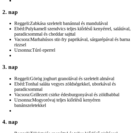
2. nap
Reggeli:
Zabkása szeletelt banánnal és mandulával
Ebéd:
Pulykamell szendvics teljes kiőrlésű kenyérrel, salátával,
paradicsommal és cheddar sajttal
Vacsora:
Marhahúsos stir-fry paprikával, sárgarépával és barna
rizzsel
Uzsonna:
Túró eperrel
3. nap
Reggeli:
Görög joghurt granolával és szeletelt almával
Ebéd:
Tonhal saláta vegyes zöldségekkel, uborkával és
paradicsommal
Vacsora:
Grillezett csirke édesburgonyával és zöldbabbal
Uzsonna:
Mogyoróvaj teljes kiőrlésű kenyéren
banánszeletekkel
4. nap