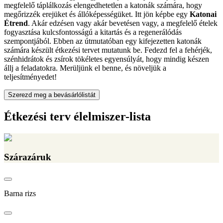
megfelelő táplálkozás elengedhetetlen a katonák számára, hogy
megőrizzék erejüket és állóképességüket. Itt jön képbe egy
Katonai
Étrend
. Akár edzésen vagy akár bevetésen vagy, a megfelelő ételek
fogyasztása kulcsfontosságú a kitartás és a regenerálódás
szempontjából. Ebben az útmutatóban egy kifejezetten katonák
számára készült étkezési tervet mutatunk be. Fedezd fel a fehérjék,
szénhidrátok és zsírok tökéletes egyensúlyát, hogy mindig készen
állj a feladatokra. Merüljünk el benne, és növeljük a
teljesítményedet!
Szerezd meg a bevásárlólistát
Étkezési terv élelmiszer-lista
Szárazáruk
Barna rizs