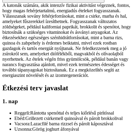
A katonák számára, akik intenzív fizikai aktivitást végeznek, fontos,
hogy magas fehérjetartalmú, energiadús ételeket fogyasszanak.
Válasszanak sovány fehérjeforrásokat, mint a csirke, marha és hal,
amelyeket fűszerekkel ízesíthetnek. Fogyasszanak változatos
zöldségeket, például kaliforniai paprikát, brokkolit és spenótot, hogy
biztosítsák a szükséges vitaminokat és ásványi anyagokat. Az
étkezésekhez egészséges szénhidrátforrásokat, mint a barna rizs,
quinoa és zabpehely is érdemes beiktatni, mivel ezek rostban
gazdagok és tartós energiát nyújtanak. Ne feledkezzenek meg a jó
zsírokról sem, amelyeket diófélékből, magvakból és olívaolajból
nyerhetnek. Az ételek végén friss gyümölcsök, például banán vagy
narancs fogyasztása ajánlott, mivel ezek természetes édességet és
további tápanyagokat biztosítanak. Ez a megközelítés segíti az
energiaszint növelését és az izomregenerációt.
Étkezési terv javaslat
1. nap
Reggeli:
Rántotta spenóttal és teljes kiőrlésű pirítóssal
Ebéd:
Grillezett csirkemell quinoával és párolt brokkolival
Vacsora:
Lazacfilé barna rizzsel és párolt káposztával
Uzsonna:
Görög joghurt áfonyával