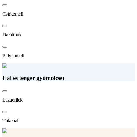
Csirkemell
Darálthús
Pulykamell
Hal és tenger gyümölcsei
Lazacfilék
Tőkehal