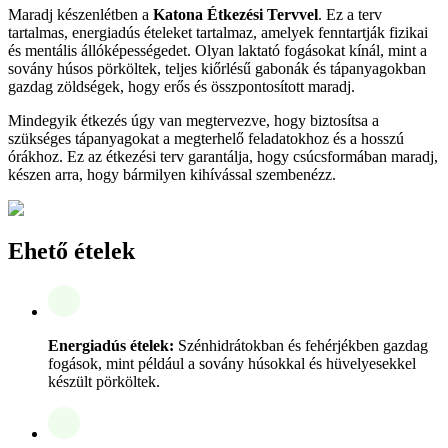
Maradj készenlétben a
Katona Étkezési Tervvel
. Ez a terv
tartalmas, energiadús ételeket tartalmaz, amelyek fenntartják fizikai
és mentális állóképességedet. Olyan laktató fogásokat kínál, mint a
sovány húsos pörköltek, teljes kiőrlésű gabonák és tápanyagokban
gazdag zöldségek, hogy erős és összpontosított maradj.
Mindegyik étkezés úgy van megtervezve, hogy biztosítsa a
szükséges tápanyagokat a megterhelő feladatokhoz és a hosszú
órákhoz. Ez az étkezési terv garantálja, hogy csúcsformában maradj,
készen arra, hogy bármilyen kihívással szembenézz.
Ehető ételek
Energiadús ételek:
Szénhidrátokban és fehérjékben gazdag
fogások, mint például a sovány húsokkal és hüvelyesekkel
készült pörköltek.