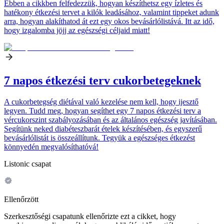
Ebben a cikkben felfedezzük, hogyan készíthetsz egy ízletes és
hatékony étkezési tervet a kilók leadásához, valamint tippeket adunk
arra, hogyan alakíthatod át ezt egy okos bevásárlólistává. Itt az idő,
hogy izgalomba jöjj az egészségi céljaid miatt!
7 napos étkezési terv cukorbetegeknek
A cukorbetegség diétával való kezelése nem kell, hogy ijesztő
legyen. Tudd meg, hogyan segíthet egy 7 napos étkezési terv a
vércukorszint szabályozásában és az általános egészség javításában.
Segítünk neked diabéteszbarát ételek készítésében, és egyszerű
bevásárlólistát is összeállítunk. Tegyük a egészséges étkezést
könnyedén megvalósíthatóvá!
Listonic csapat
Ellenőrzött
Szerkesztőségi csapatunk ellenőrizte ezt a cikket, hogy