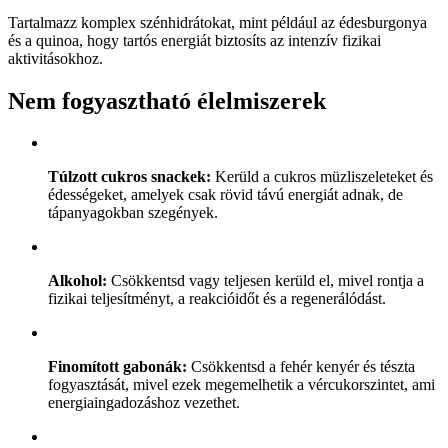
Tartalmazz komplex szénhidrátokat, mint például az édesburgonya
és a quinoa, hogy tartós energiát biztosíts az intenzív fizikai
aktivitásokhoz.
Nem fogyasztható élelmiszerek
Túlzott cukros snackek:
Kerüld a cukros müzliszeleteket és
édességeket, amelyek csak rövid távú energiát adnak, de
tápanyagokban szegények.
Alkohol:
Csökkentsd vagy teljesen kerüld el, mivel rontja a
fizikai teljesítményt, a reakcióidőt és a regenerálódást.
Finomított gabonák:
Csökkentsd a fehér kenyér és tészta
fogyasztását, mivel ezek megemelhetik a vércukorszintet, ami
energiaingadozáshoz vezethet.