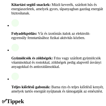
Kitartást segítő snackek:
Müzli keverék, szárított hús és
energiaszeletek, amelyek gyors, tápanyagban gazdag energiát
biztosítanak.
Folyadékpótlás:
Víz és izotóniás italok az elektrolit-
egyensúly fenntartásához fizikai aktivitás közben.
Gyümölcsök és zöldségek:
Friss vagy szárított gyümölcsök
vitaminokkal és rostokkal, zöldségek pedig alapvető ásványi
anyagokkal és antioxidánsokkal.
Teljes kiőrlésű gabonák:
Barna rizs és teljes kiőrlésű kenyér,
amelyek tartós energiát nyújtanak és támogatják az emésztést.
✅
Tippek