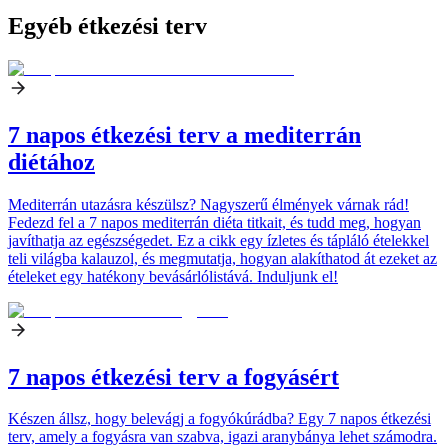
Egyéb étkezési terv
7 napos étkezési terv a mediterrán
diétához
Mediterrán utazásra készülsz? Nagyszerű élmények várnak rád!
Fedezd fel a 7 napos mediterrán diéta titkait, és tudd meg, hogyan
javíthatja az egészségedet. Ez a cikk egy ízletes és tápláló ételekkel
teli világba kalauzol, és megmutatja, hogyan alakíthatod át ezeket az
ételeket egy hatékony bevásárlólistává. Induljunk el!
7 napos étkezési terv a fogyásért
Készen állsz, hogy belevágj a fogyókúrádba? Egy 7 napos étkezési
terv, amely a fogyásra van szabva, igazi aranybánya lehet számodra.