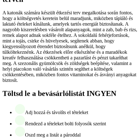
A katonák számára készült étkezési terv megalkotása során fontos,
hogy a költségvetés keretein belül maradjunk, miközben tápláló és
laktató ételeket kínálunk, amelyek tartós energiát biztosítanak. A
nagyobb kiszerelésben vásárolt alapanyagok, mint a zab, bab és rizs,
remek alapot adnak sokféle ételhez. A sokoldalú fehérjeforrások,
mint a tojás, csirke és hüvelyesek, segítenek abban, hogy
kiegyensúlyozott étrendet biztosítsunk anélkül, hogy
túlköltekeznénk. Az étkezések előre elkészítése és a maradékok
kreatív felhasználása csökkentheti a pazarlást és pénzt takaríthat
meg. A szezonális gyümölcsök és zöldségek beépítése, valamint a
helyi piacokon való vásárlás szintén segíthet a költségek
csökkentésében, miközben fontos vitaminokat és ásványi anyagokat
biztosít.
Töltsd le a bevásárlólistát INGYEN
Adj hozzá és távolíts el tételeket
Rendezd a tételeket bolti folyosók szerint
Oszd meg a listát a pároddal