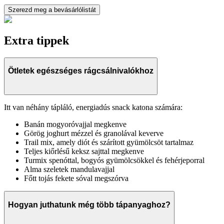
Szerezd meg a bevásárlólistát
Extra tippek
Ötletek egészséges rágcsálnivalókhoz
Itt van néhány tápláló, energiadús snack katona számára:
Banán mogyoróvajjal megkenve
Görög joghurt mézzel és granolával keverve
Trail mix, amely diót és szárított gyümölcsöt tartalmaz
Teljes kiőrlésű keksz sajttal megkenve
Turmix spenóttal, bogyós gyümölcsökkel és fehérjeporral
Alma szeletek mandulavajjal
Főtt tojás fekete sóval megszórva
Hogyan juthatunk még több tápanyaghoz?