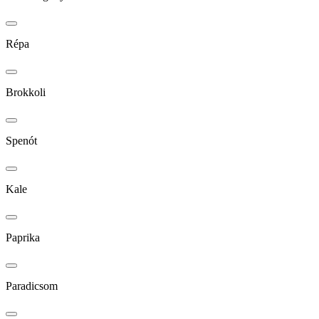
Répa
Brokkoli
Spenót
Kale
Paprika
Paradicsom