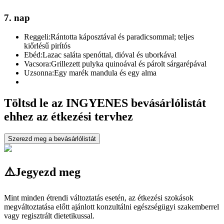
7. nap
Reggeli:
Rántotta káposztával és paradicsommal; teljes
kiőrlésű pirítós
Ebéd:
Lazac saláta spenóttal, dióval és uborkával
Vacsora:
Grillezett pulyka quinoával és párolt sárgarépával
Uzsonna:
Egy marék mandula és egy alma
Töltsd le az INGYENES bevásárlólistát
ehhez az étkezési tervhez
Szerezd meg a bevásárlólistát
⚠️
Jegyezd meg
Mint minden étrendi változtatás esetén, az étkezési szokások
megváltoztatása előtt ajánlott konzultálni egészségügyi szakemberrel
vagy regisztrált dietetikussal.