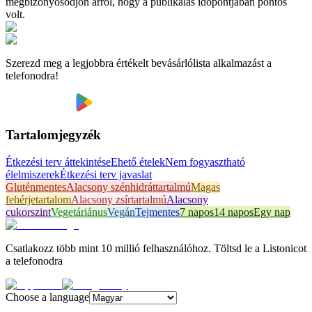
megbizonyosodjon arról, hogy a publikálás időpontjában pontos
volt.
Szerezd meg a legjobbra értékelt bevásárlólista alkalmazást a
telefonodra!
Tartalomjegyzék
Étkezési terv áttekintése
Ehető ételek
Nem fogyasztható
élelmiszerek
Étkezési terv javaslat
Gluténmentes
Alacsony szénhidráttartalmú
Magas
fehérjetartalom
Alacsony zsírtartalmú
Alacsony
cukorszint
Vegetáriánus
Vegán
Tejmentes
7 napos
14 napos
Egy nap
Csatlakozz több mint 10 millió felhasználóhoz. Töltsd le a Listonicot
a telefonodra
Choose a language