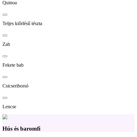
Quinoa
Teljes kiőrlésű tészta
Zab
Fekete bab
Csicseriborsó
Lencse
Hús és baromfi