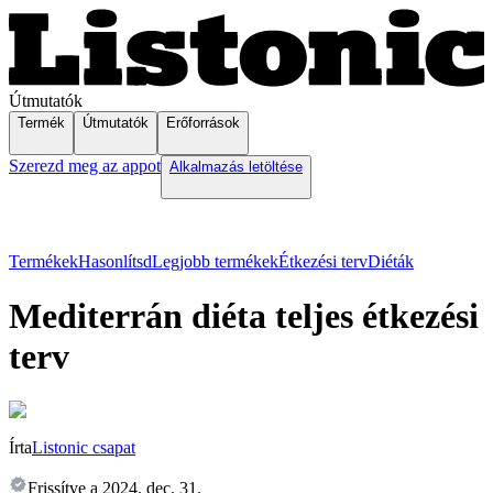
Útmutatók
Termék
Útmutatók
Erőforrások
Szerezd meg az appot
Alkalmazás letöltése
Termékek
Hasonlítsd
Legjobb termékek
Étkezési terv
Diéták
Mediterrán diéta teljes étkezési
terv
Írta
Listonic csapat
Frissítve a
2024. dec. 31.