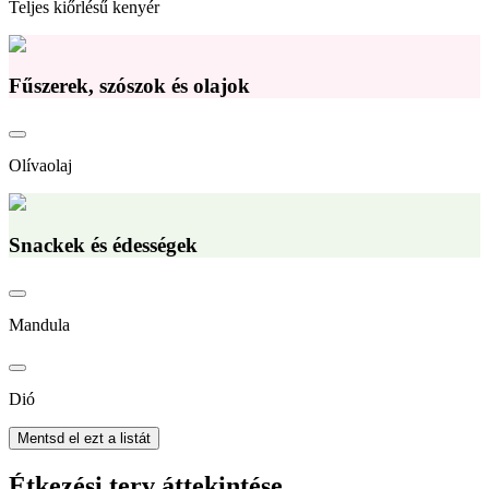
Teljes kiőrlésű kenyér
Fűszerek, szószok és olajok
Olívaolaj
Snackek és édességek
Mandula
Dió
Mentsd el ezt a listát
Étkezési terv áttekintése