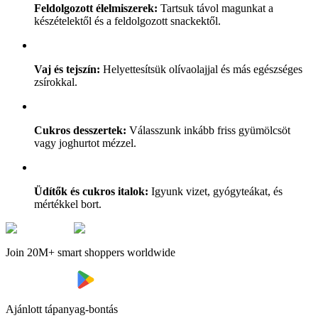
Feldolgozott élelmiszerek:
Tartsuk távol magunkat a
készételektől és a feldolgozott snackektől.
Vaj és tejszín:
Helyettesítsük olívaolajjal és más egészséges
zsírokkal.
Cukros desszertek:
Válasszunk inkább friss gyümölcsöt
vagy joghurtot mézzel.
Üdítők és cukros italok:
Igyunk vizet, gyógyteákat, és
mértékkel bort.
Join 20M+ smart shoppers worldwide
Ajánlott tápanyag-bontás