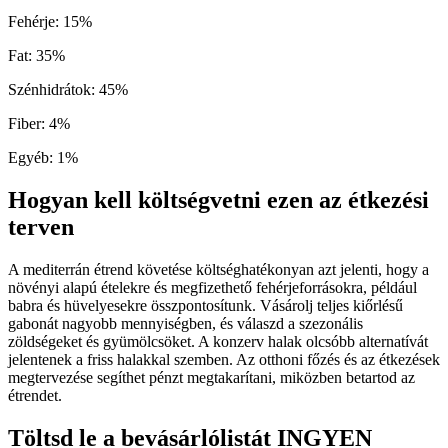
Fehérje
:
15
%
Fat
:
35
%
Szénhidrátok
:
45
%
Fiber
:
4
%
Egyéb
:
1
%
Hogyan kell költségvetni ezen az étkezési
terven
A mediterrán étrend követése költséghatékonyan azt jelenti, hogy a
növényi alapú ételekre és megfizethető fehérjeforrásokra, például
babra és hüvelyesekre összpontosítunk. Vásárolj teljes kiőrlésű
gabonát nagyobb mennyiségben, és válaszd a szezonális
zöldségeket és gyümölcsöket. A konzerv halak olcsóbb alternatívát
jelentenek a friss halakkal szemben. Az otthoni főzés és az étkezések
megtervezése segíthet pénzt megtakarítani, miközben betartod az
étrendet.
Töltsd le a bevásárlólistát INGYEN