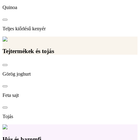
Quinoa
Teljes kiőrlésű kenyér
Tejtermékek és tojás
Görög joghurt
Feta sajt
Tojás
Hús és baromfi