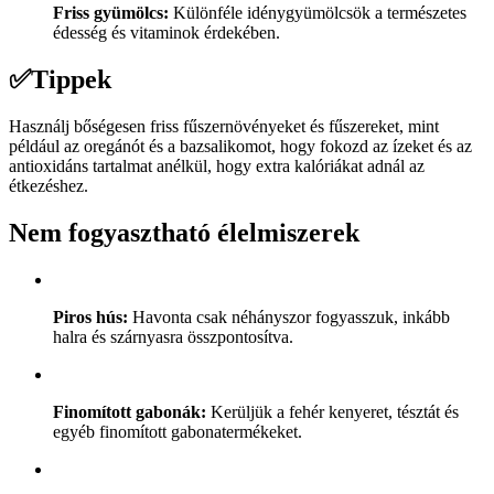
Friss gyümölcs:
Különféle idénygyümölcsök a természetes
édesség és vitaminok érdekében.
✅
Tippek
Használj bőségesen friss fűszernövényeket és fűszereket, mint
például az oregánót és a bazsalikomot, hogy fokozd az ízeket és az
antioxidáns tartalmat anélkül, hogy extra kalóriákat adnál az
étkezéshez.
Nem fogyasztható élelmiszerek
Piros hús:
Havonta csak néhányszor fogyasszuk, inkább
halra és szárnyasra összpontosítva.
Finomított gabonák:
Kerüljük a fehér kenyeret, tésztát és
egyéb finomított gabonatermékeket.