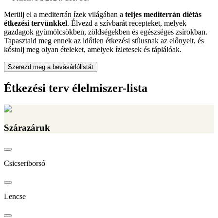
Merülj el a mediterrán ízek világában a
teljes mediterrán diétás
étkezési tervünkkel
. Élvezd a szívbarát recepteket, melyek
gazdagok gyümölcsökben, zöldségekben és egészséges zsírokban.
Tapasztald meg ennek az időtlen étkezési stílusnak az előnyeit, és
kóstolj meg olyan ételeket, amelyek ízletesek és táplálóak.
Szerezd meg a bevásárlólistát
Étkezési terv élelmiszer-lista
Szárazáruk
Csicseriborsó
Lencse