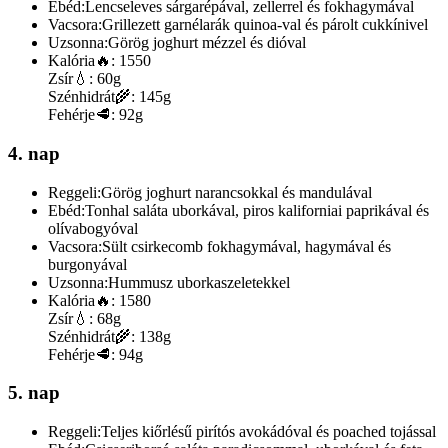
Ebéd:
Lencseleves sárgarépával, zellerrel és fokhagymával
Vacsora:
Grillezett garnélarák quinoa-val és párolt cukkínivel
Uzsonna:
Görög joghurt mézzel és dióval
Kalória
🔥:
1550
Zsír
💧:
60g
Szénhidrát
🌾:
145g
Fehérje
🥩:
92g
4. nap
Reggeli:
Görög joghurt narancsokkal és mandulával
Ebéd:
Tonhal saláta uborkával, piros kaliforniai paprikával és
olívabogyóval
Vacsora:
Sült csirkecomb fokhagymával, hagymával és
burgonyával
Uzsonna:
Hummusz uborkaszeletekkel
Kalória
🔥:
1580
Zsír
💧:
68g
Szénhidrát
🌾:
138g
Fehérje
🥩:
94g
5. nap
Reggeli:
Teljes kiőrlésű pirítós avokádóval és poached tojással