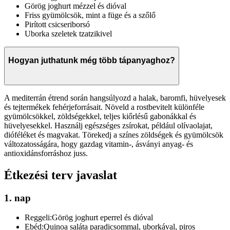
Görög joghurt mézzel és dióval
Friss gyümölcsök, mint a füge és a szőlő
Pirított csicseriborsó
Uborka szeletek tzatzikivel
Hogyan juthatunk még több tápanyaghoz?
A mediterrán étrend során hangsúlyozd a halak, baromfi, hüvelyesek
és tejtermékek fehérjeforrásait. Növeld a rostbevitelt különféle
gyümölcsökkel, zöldségekkel, teljes kiőrlésű gabonákkal és
hüvelyesekkel. Használj egészséges zsírokat, például olívaolajat,
dióféléket és magvakat. Törekedj a színes zöldségek és gyümölcsök
változatosságára, hogy gazdag vitamin-, ásványi anyag- és
antioxidánsforráshoz juss.
Étkezési terv javaslat
1. nap
Reggeli:
Görög joghurt eperrel és dióval
Ebéd:
Quinoa saláta paradicsommal, uborkával, piros