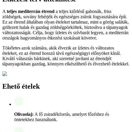
A
teljes mediterrán étrend
a teljes kiőrlésű gabonák, friss
zöldségek, sovány fehérjék és egészséges zsírok fogyasztására épít.
Ez az étrend általában olyan ételeket tartalmaz, mint a görög saláták,
grillezett halak és gazdag zöldségpörköltek, biztosítva a tápanyagok
változatosságát. Célja, hogy ízletes és szívbarát legyen, a mediterrán
országok hagyományos étkezési szokásait követve.
Tökéletes azok számára, akik élvezik az ízletes és változatos
ételeket, ez az étrend hosszú távú egészségügyi előnyöket kínál.
Kiváló választás bárkinek, aki szeretné javítani az étrendjét
tápanyagokban gazdag, könnyen elkészíthető és élvezhető ételekkel.
Ehető ételek
Olívaolaj:
A fő zsiradékforrás, amelyet főzéshez és
öntetekhez használunk.