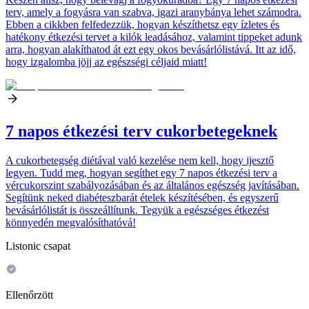
terv, amely a fogyásra van szabva, igazi aranybánya lehet számodra.
Ebben a cikkben felfedezzük, hogyan készíthetsz egy ízletes és
hatékony étkezési tervet a kilók leadásához, valamint tippeket adunk
arra, hogyan alakíthatod át ezt egy okos bevásárlólistává. Itt az idő,
hogy izgalomba jöjj az egészségi céljaid miatt!
7 napos étkezési terv cukorbetegeknek
A cukorbetegség diétával való kezelése nem kell, hogy ijesztő
legyen. Tudd meg, hogyan segíthet egy 7 napos étkezési terv a
vércukorszint szabályozásában és az általános egészség javításában.
Segítünk neked diabéteszbarát ételek készítésében, és egyszerű
bevásárlólistát is összeállítunk. Tegyük a egészséges étkezést
könnyedén megvalósíthatóvá!
Listonic csapat
Ellenőrzött