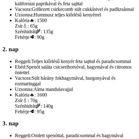
kaliforniai paprikával és feta sajttal
Vacsora:
Grillezett csirkecomb sült cukkínivel és padlizsánnal
Uzsonna:
Hummusz teljes kiőrlésű kenyérrel
Kalória
🔥:
1500
Zsír
💧:
65g
Szénhidrát
🌾:
135g
Fehérje
🥩:
90g
2. nap
Reggeli:
Teljes kiőrlésű kenyér feta sajttal és paradicsommal
Ebéd:
Spenót saláta csicseriborsóval, hagymával és citromos
öntettel
Vacsora:
Sült bárány fokhagymával, burgonyával és
rozmaringgal
Uzsonna:
Alma mandulavajjal
Kalória
🔥:
1600
Zsír
💧:
70g
Szénhidrát
🌾:
140g
Fehérje
🥩:
95g
3. nap
Reggeli:
Omlett spenóttal, paradicsommal és hagymával