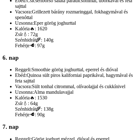
Ebéd:
Csicseriborsó saláta paradicsommal, uborkával és feta
sajttal
Vacsora:
Grillezett bárány rozmaringgal, fokhagymával és
spenóttal
Uzsonna:
Eper görög joghurttal
Kalória
🔥:
1620
Zsír
💧:
72g
Szénhidrát
🌾:
140g
Fehérje
🥩:
97g
6. nap
Reggeli:
Smoothie görög joghurttal, eperrel és dióval
Ebéd:
Quinoa sült piros kaliforniai paprikával, hagymával és
feta sajttal
Vacsora:
Sült tonhal citrommal, olívaolajjal és cukkínivel
Uzsonna:
Alma mandulavajjal
Kalória
🔥:
1530
Zsír
💧:
64g
Szénhidrát
🌾:
138g
Fehérje
🥩:
90g
7. nap
Reggeli:
Görög joghurt mézzel, dióval és eperrel