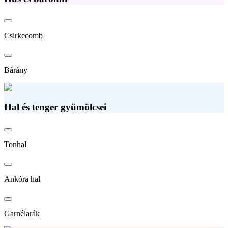
Csirkecomb
Bárány
Hal és tenger gyümölcsei
Tonhal
Ankóra hal
Garnélarák