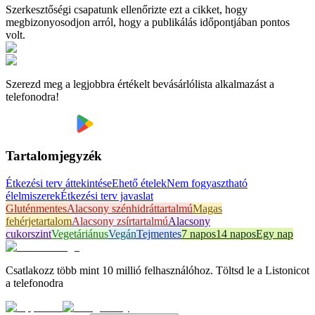
Szerkesztőségi csapatunk ellenőrizte ezt a cikket, hogy
megbizonyosodjon arról, hogy a publikálás időpontjában pontos
volt.
Szerezd meg a legjobbra értékelt bevásárlólista alkalmazást a
telefonodra!
Tartalomjegyzék
Étkezési terv áttekintése
Ehető ételek
Nem fogyasztható
élelmiszerek
Étkezési terv javaslat
Gluténmentes
Alacsony szénhidráttartalmú
Magas
fehérjetartalom
Alacsony zsírtartalmú
Alacsony
cukorszint
Vegetáriánus
Vegán
Tejmentes
7 napos
14 napos
Egy nap
Csatlakozz több mint 10 millió felhasználóhoz. Töltsd le a Listonicot
a telefonodra