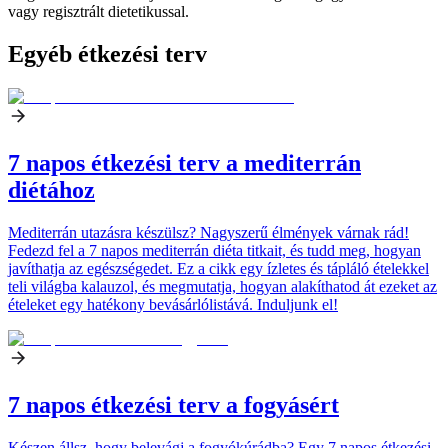
vagy regisztrált dietetikussal.
Egyéb étkezési terv
7 napos étkezési terv a mediterrán
diétához
Mediterrán utazásra készülsz? Nagyszerű élmények várnak rád!
Fedezd fel a 7 napos mediterrán diéta titkait, és tudd meg, hogyan
javíthatja az egészségedet. Ez a cikk egy ízletes és tápláló ételekkel
teli világba kalauzol, és megmutatja, hogyan alakíthatod át ezeket az
ételeket egy hatékony bevásárlólistává. Induljunk el!
7 napos étkezési terv a fogyásért
Készen állsz, hogy belevágj a fogyókúrádba? Egy 7 napos étkezési