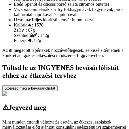
Ebéd:
Spenót és csicseriborsó saláta citromos öntettel
Vacsora:
Garnélarák stir-fry fokhagymával, hagymával, piros
kaliforniai paprikával és quinoával
Uzsonna:
Teljes kiőrlésű kenyér hummusszal
Kalória
🔥:
1570
Zsír
💧:
67g
Szénhidrát
🌾:
142g
Fehérje
🥩:
92g
Az itt megadott tápértékek hozzávetőlegesek, és kissé eltérhetnek a
konkrét adagok és elkészítési módszerek függvényében.
Töltsd le az INGYENES bevásárlólistát
ehhez az étkezési tervhez
Szerezd meg a bevásárlólistát
⚠️
Jegyezd meg
Mint minden étrendi változtatás esetén, az étkezési szokások
megváltoztatása előtt ajánlott konzultálni egészségügyi szakemberrel