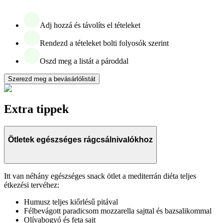
Adj hozzá és távolíts el tételeket
Rendezd a tételeket bolti folyosók szerint
Oszd meg a listát a pároddal
Szerezd meg a bevásárlólistát
Extra tippek
Ötletek egészséges rágcsálnivalókhoz
Itt van néhány egészséges snack ötlet a mediterrán diéta teljes
étkezési tervéhez:
Humusz teljes kiőrlésű pitával
Félbevágott paradicsom mozzarella sajttal és bazsalikommal
Olívabogyó és feta sajt