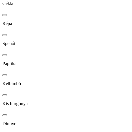
Cékla
Répa
Spenót
Paprika
Kelbimbó
Kis burgonya
Dinnye