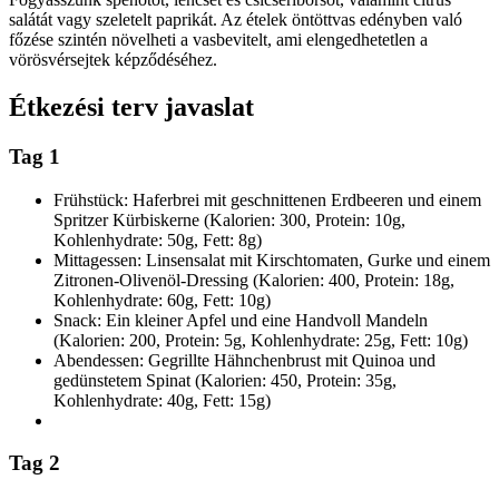
salátát vagy szeletelt paprikát. Az ételek öntöttvas edényben való
főzése szintén növelheti a vasbevitelt, ami elengedhetetlen a
vörösvérsejtek képződéséhez.
Étkezési terv javaslat
Tag 1
Frühstück: Haferbrei mit geschnittenen Erdbeeren und einem
Spritzer Kürbiskerne (Kalorien: 300, Protein: 10g,
Kohlenhydrate: 50g, Fett: 8g)
Mittagessen: Linsensalat mit Kirschtomaten, Gurke und einem
Zitronen-Olivenöl-Dressing (Kalorien: 400, Protein: 18g,
Kohlenhydrate: 60g, Fett: 10g)
Snack: Ein kleiner Apfel und eine Handvoll Mandeln
(Kalorien: 200, Protein: 5g, Kohlenhydrate: 25g, Fett: 10g)
Abendessen: Gegrillte Hähnchenbrust mit Quinoa und
gedünstetem Spinat (Kalorien: 450, Protein: 35g,
Kohlenhydrate: 40g, Fett: 15g)
Tag 2