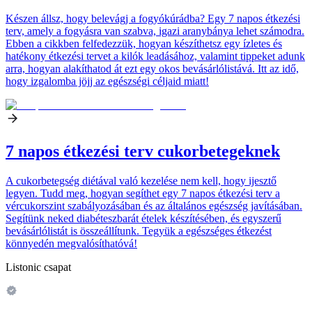
Készen állsz, hogy belevágj a fogyókúrádba? Egy 7 napos étkezési
terv, amely a fogyásra van szabva, igazi aranybánya lehet számodra.
Ebben a cikkben felfedezzük, hogyan készíthetsz egy ízletes és
hatékony étkezési tervet a kilók leadásához, valamint tippeket adunk
arra, hogyan alakíthatod át ezt egy okos bevásárlólistává. Itt az idő,
hogy izgalomba jöjj az egészségi céljaid miatt!
7 napos étkezési terv cukorbetegeknek
A cukorbetegség diétával való kezelése nem kell, hogy ijesztő
legyen. Tudd meg, hogyan segíthet egy 7 napos étkezési terv a
vércukorszint szabályozásában és az általános egészség javításában.
Segítünk neked diabéteszbarát ételek készítésében, és egyszerű
bevásárlólistát is összeállítunk. Tegyük a egészséges étkezést
könnyedén megvalósíthatóvá!
Listonic csapat