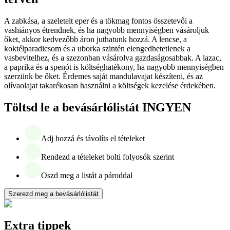
A zabkása, a szeletelt eper és a tökmag fontos összetevői a
vashiányos étrendnek, és ha nagyobb mennyiségben vásároljuk
őket, akkor kedvezőbb áron juthatunk hozzá. A lencse, a
koktélparadicsom és a uborka szintén elengedhetetlenek a
vasbevitelhez, és a szezonban vásárolva gazdaságosabbak. A lazac,
a paprika és a spenót is költséghatékony, ha nagyobb mennyiségben
szerzünk be őket. Érdemes saját mandulavajat készíteni, és az
olívaolajat takarékosan használni a költségek kezelése érdekében.
Töltsd le a bevásárlólistát INGYEN
Adj hozzá és távolíts el tételeket
Rendezd a tételeket bolti folyosók szerint
Oszd meg a listát a pároddal
Szerezd meg a bevásárlólistát
Extra tippek