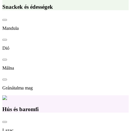
Snackek és édességek
Mandula
Dió
Málna
Gránátalma mag
Hús és baromfi
Lazac