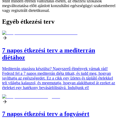
Mint minden étrendi változtatás esetén, az étkezési szokások
megváltoztatása előtt ajánlott konzultálni egészségügyi szakemberrel
vagy regisztrált dietetikussal.
Egyéb étkezési terv
7 napos étkezési terv a mediterrán
diétához
Mediterrán utazásra készülsz? Nagyszerű élmények várnak rád!
Fedezd fel a 7 napos mediterrán diéta titkait, és tudd meg, hogyan
javíthatja az egészségedet. Ez a cikk egy ízletes és tápláló ételekkel
teli világba kalauzol, és megmutatja, hogyan alakíthatod át ezeket az
ételeket egy hatékony bevásárlólistává. Induljunk el!
7 napos étkezési terv a fogyásért