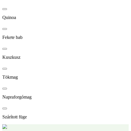
Quinoa
Fekete bab
Kuszkusz
Tökmag
Napraforgómag
Szárított füge