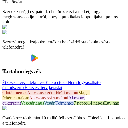
Ellenőrzött
Szerkesztőségi csapatunk ellenőrizte ezt a cikket, hogy
megbizonyosodjon arról, hogy a publikálás időpontjában pontos
volt.
Szerezd meg a legjobbra értékelt bevásárlólista alkalmazást a
telefonodra!
Tartalomjegyzék
Étkezési terv áttekintése
Ehető ételek
Nem fogyasztható
élelmiszerek
Étkezési terv javaslat
Gluténmentes
Alacsony szénhidráttartalmú
Magas
fehérjetartalom
Alacsony zsírtartalmú
Alacsony
cukorszint
Vegetáriánus
Vegán
Tejmentes
7 napos
14 napos
Egy nap
Csatlakozz több mint 10 millió felhasználóhoz. Töltsd le a Listonicot
a telefonodra