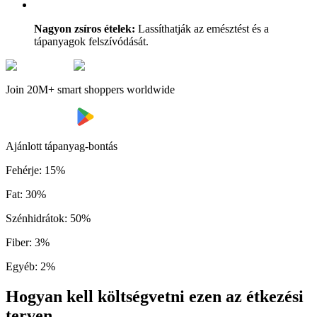
Nagyon zsíros ételek:
Lassíthatják az emésztést és a
tápanyagok felszívódását.
Join 20M+ smart shoppers worldwide
Ajánlott tápanyag-bontás
Fehérje
:
15
%
Fat
:
30
%
Szénhidrátok
:
50
%
Fiber
:
3
%
Egyéb
:
2
%
Hogyan kell költségvetni ezen az étkezési
terven