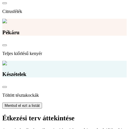
Citrusfélék
Pékáru
Teljes kiőrlésű kenyér
Készételek
Töltött tésztakockák
Mentsd el ezt a listát
Étkezési terv áttekintése