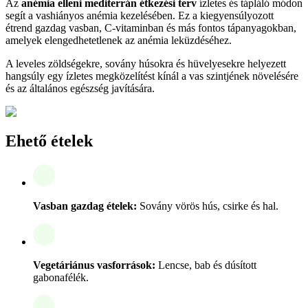
Az
anémia elleni mediterrán étkezési terv
ízletes és tápláló módon
segít a vashiányos anémia kezelésében. Ez a kiegyensúlyozott
étrend gazdag vasban, C-vitaminban és más fontos tápanyagokban,
amelyek elengedhetetlenek az anémia leküzdéséhez.
A leveles zöldségekre, sovány húsokra és hüvelyesekre helyezett
hangsúly egy ízletes megközelítést kínál a vas szintjének növelésére
és az általános egészség javítására.
Ehető ételek
Vasban gazdag ételek:
Sovány vörös hús, csirke és hal.
Vegetáriánus vasforrások:
Lencse, bab és dúsított
gabonafélék.