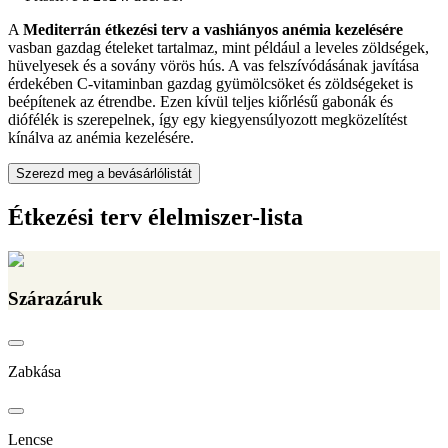
A
Mediterrán étkezési terv a vashiányos anémia kezelésére
vasban gazdag ételeket tartalmaz, mint például a leveles zöldségek,
hüvelyesek és a sovány vörös hús. A vas felszívódásának javítása
érdekében C-vitaminban gazdag gyümölcsöket és zöldségeket is
beépítenek az étrendbe. Ezen kívül teljes kiőrlésű gabonák és
diófélék is szerepelnek, így egy kiegyensúlyozott megközelítést
kínálva az anémia kezelésére.
Szerezd meg a bevásárlólistát
Étkezési terv élelmiszer-lista
Szárazáruk
Zabkása
Lencse