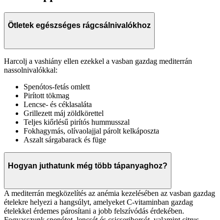
Ötletek egészséges rágcsálnivalókhoz
Harcolj a vashiány ellen ezekkel a vasban gazdag mediterrán
nassolnivalókkal:
Spenótos-fetás omlett
Pirított tökmag
Lencse- és céklasaláta
Grillezett máj zöldkörettel
Teljes kiőrlésű pirítós hummusszal
Fokhagymás, olívaolajjal párolt kelkáposzta
Aszalt sárgabarack és füge
Hogyan juthatunk még több tápanyaghoz?
A mediterrán megközelítés az anémia kezelésében az vasban gazdag
ételekre helyezi a hangsúlyt, amelyeket C-vitaminban gazdag
ételekkel érdemes párosítani a jobb felszívódás érdekében.
Fogyasszunk spenótot, lencsét és csicseriborsót, valamint citrus