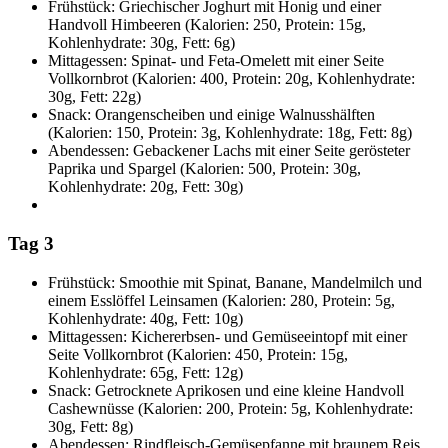
Frühstück: Griechischer Joghurt mit Honig und einer
Handvoll Himbeeren (Kalorien: 250, Protein: 15g,
Kohlenhydrate: 30g, Fett: 6g)
Mittagessen: Spinat- und Feta-Omelett mit einer Seite
Vollkornbrot (Kalorien: 400, Protein: 20g, Kohlenhydrate:
30g, Fett: 22g)
Snack: Orangenscheiben und einige Walnusshälften
(Kalorien: 150, Protein: 3g, Kohlenhydrate: 18g, Fett: 8g)
Abendessen: Gebackener Lachs mit einer Seite gerösteter
Paprika und Spargel (Kalorien: 500, Protein: 30g,
Kohlenhydrate: 20g, Fett: 30g)
Tag 3
Frühstück: Smoothie mit Spinat, Banane, Mandelmilch und
einem Esslöffel Leinsamen (Kalorien: 280, Protein: 5g,
Kohlenhydrate: 40g, Fett: 10g)
Mittagessen: Kichererbsen- und Gemüseeintopf mit einer
Seite Vollkornbrot (Kalorien: 450, Protein: 15g,
Kohlenhydrate: 65g, Fett: 12g)
Snack: Getrocknete Aprikosen und eine kleine Handvoll
Cashewnüsse (Kalorien: 200, Protein: 5g, Kohlenhydrate:
30g, Fett: 8g)
Abendessen: Rindfleisch-Gemüsepfanne mit braunem Reis