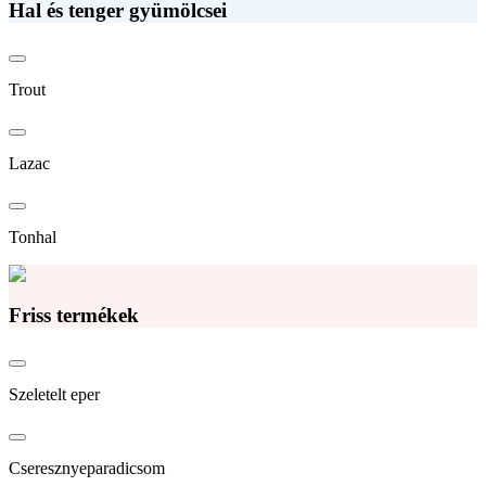
Hal és tenger gyümölcsei
Trout
Lazac
Tonhal
Friss termékek
Szeletelt eper
Cseresznyeparadicsom