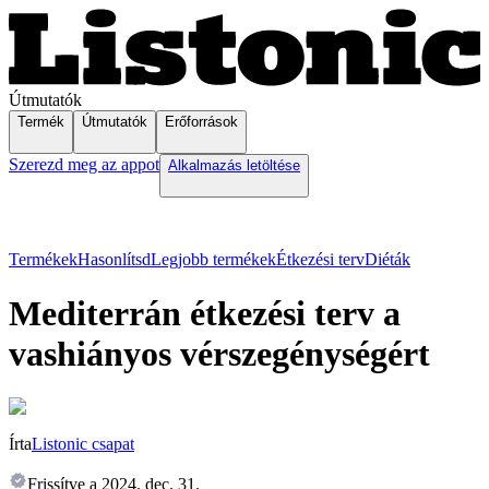
Útmutatók
Termék
Útmutatók
Erőforrások
Szerezd meg az appot
Alkalmazás letöltése
Termékek
Hasonlítsd
Legjobb termékek
Étkezési terv
Diéták
Mediterrán étkezési terv a
vashiányos vérszegénységért
Írta
Listonic csapat
Frissítve a
2024. dec. 31.