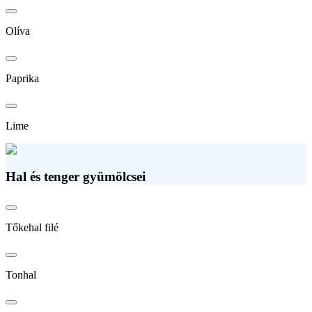
Olíva
Paprika
Lime
Hal és tenger gyümölcsei
Tőkehal filé
Tonhal