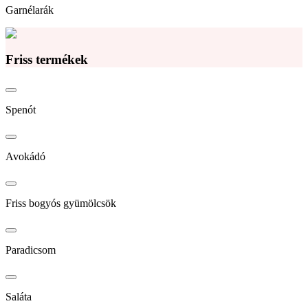
Garnélarák
Friss termékek
Spenót
Avokádó
Friss bogyós gyümölcsök
Paradicsom
Saláta