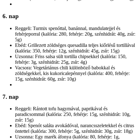
6. nap
Reggeli: Turmix spenóttal, banánnal, mandulatejjel és
fehérjeporral (kalória: 280, fehérje: 20g, szénhidrát: 40g, zsír:
5g)
Ebéd: Grillezett zöldséges quesadilla teljes kiőrlésű tortillával
(kalória: 350, fehérje: 12g, szénhidrát: 45g, zsír: 15g)
Uzsonna: Friss salsa sült tortilla chipsekkel (kalória: 150,
fehérje: 3g, szénhidrát: 25g, zsír: 4g)
Vacsora: Vegetáriánus chili különböző babokkal és
zöldségekkel, kis kukoricalepénnyel (kalória: 400, fehérje:
15g, szénhidrát: 60g, zsír: 10g)
7. nap
Reggeli: Rántott tofu hagymával, paprikával és
paradicsommal (kalória: 250, fehérje: 15g, szénhidrát: 10g,
zsír: 15g)
Ebéd: Spenót saláta avokádóval, narancsszeletekkel és citrus
öntettel (kalória: 300, fehérje: 5g, szénhidrát: 30g, zsír: 18g)
Uzsonna: Egy marék áfonya (kalória: 80, fehérje: 1g,