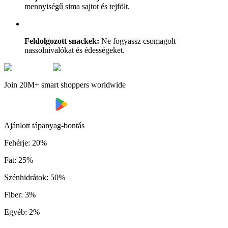
mennyiségű sima sajtot és tejfölt.
Feldolgozott snackek:
Ne fogyassz csomagolt
nassolnivalókat és édességeket.
Join 20M+ smart shoppers worldwide
Ajánlott tápanyag-bontás
Fehérje
:
20
%
Fat
:
25
%
Szénhidrátok
:
50
%
Fiber
:
3
%
Egyéb
:
2
%