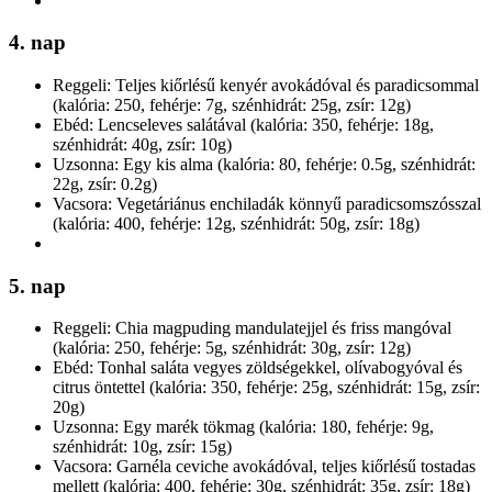
4. nap
Reggeli: Teljes kiőrlésű kenyér avokádóval és paradicsommal
(kalória: 250, fehérje: 7g, szénhidrát: 25g, zsír: 12g)
Ebéd: Lencseleves salátával (kalória: 350, fehérje: 18g,
szénhidrát: 40g, zsír: 10g)
Uzsonna: Egy kis alma (kalória: 80, fehérje: 0.5g, szénhidrát:
22g, zsír: 0.2g)
Vacsora: Vegetáriánus enchiladák könnyű paradicsomszósszal
(kalória: 400, fehérje: 12g, szénhidrát: 50g, zsír: 18g)
5. nap
Reggeli: Chia magpuding mandulatejjel és friss mangóval
(kalória: 250, fehérje: 5g, szénhidrát: 30g, zsír: 12g)
Ebéd: Tonhal saláta vegyes zöldségekkel, olívabogyóval és
citrus öntettel (kalória: 350, fehérje: 25g, szénhidrát: 15g, zsír:
20g)
Uzsonna: Egy marék tökmag (kalória: 180, fehérje: 9g,
szénhidrát: 10g, zsír: 15g)
Vacsora: Garnéla ceviche avokádóval, teljes kiőrlésű tostadas
mellett (kalória: 400, fehérje: 30g, szénhidrát: 35g, zsír: 18g)