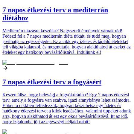
7 napos étkezési terv a mediterrán
diétához
Mediterrán utazásra készülsz? Nagyszerű élmények várnak rád!
Fedezd fel a 7 napos mediterrán diéta titkait, és tudd meg, hogyan
javíthatja az egészségedet. Ez a cikk egy ízletes és tápláló ételekkel
teli világba kalauzol, és megmutatja, hogyan alakíthatod át ezeket az
ételeket egy hatékony bevásárlólistává. Induljunk el!
7 napos étkezési terv a fogyásért
Készen állsz, hogy belevágj a fogyókúrádba? Egy 7 napos étkezési
terv, amely a fogyásra van szabva, igazi aranybánya lehet számodra.
Ebben a cikkben felfedezzük, hogyan készíthetsz egy ízletes és
hatékony étkezési tervet a kilók leadásához, valamint tippeket adunk
arra, hogyan alakíthatod át ezt egy okos bevásárlólistává. Itt az idő,
hogy izgalomba jöjj az egészségi céljaid miatt!