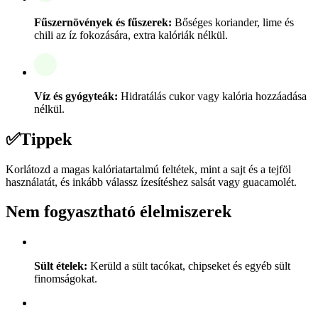
Fűszernövények és fűszerek:
Bőséges koriander, lime és
chili az íz fokozására, extra kalóriák nélkül.
Víz és gyógyteák:
Hidratálás cukor vagy kalória hozzáadása
nélkül.
✅
Tippek
Korlátozd a magas kalóriatartalmú feltétek, mint a sajt és a tejföl
használatát, és inkább válassz ízesítéshez salsát vagy guacamolét.
Nem fogyasztható élelmiszerek
Sült ételek:
Kerüld a sült tacókat, chipseket és egyéb sült
finomságokat.