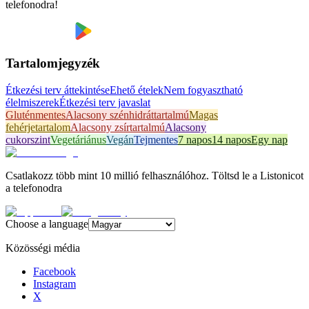
telefonodra!
Tartalomjegyzék
Étkezési terv áttekintése
Ehető ételek
Nem fogyasztható
élelmiszerek
Étkezési terv javaslat
Gluténmentes
Alacsony szénhidráttartalmú
Magas
fehérjetartalom
Alacsony zsírtartalmú
Alacsony
cukorszint
Vegetáriánus
Vegán
Tejmentes
7 napos
14 napos
Egy nap
Csatlakozz több mint 10 millió felhasználóhoz. Töltsd le a Listonicot
a telefonodra
Choose a language
Közösségi média
Facebook
Instagram
X