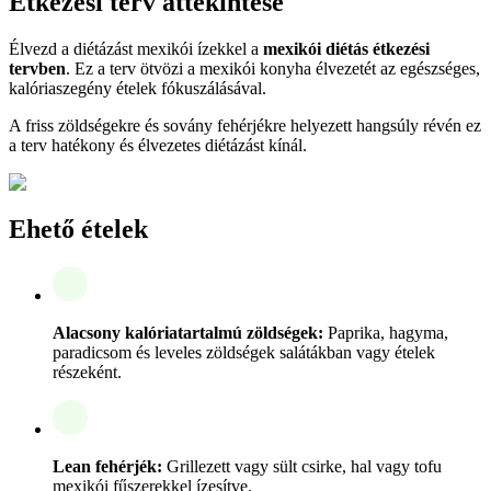
Étkezési terv áttekintése
Élvezd a diétázást mexikói ízekkel a
mexikói diétás étkezési
tervben
. Ez a terv ötvözi a mexikói konyha élvezetét az egészséges,
kalóriaszegény ételek fókuszálásával.
A friss zöldségekre és sovány fehérjékre helyezett hangsúly révén ez
a terv hatékony és élvezetes diétázást kínál.
Ehető ételek
Alacsony kalóriatartalmú zöldségek:
Paprika, hagyma,
paradicsom és leveles zöldségek salátákban vagy ételek
részeként.
Lean fehérjék:
Grillezett vagy sült csirke, hal vagy tofu
mexikói fűszerekkel ízesítve.