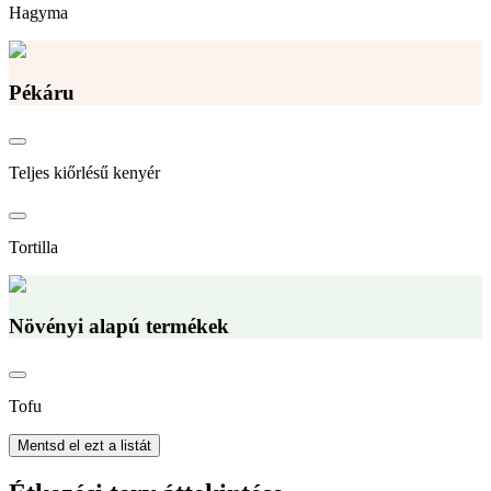
Hagyma
Pékáru
Teljes kiőrlésű kenyér
Tortilla
Növényi alapú termékek
Tofu
Mentsd el ezt a listát