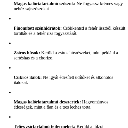
Magas kalóriatartalmú szószok:
Ne fogyassz krémes vagy
nehéz sajtszószokat.
Finomított szénhidrátok:
Csökkentsd a fehér lisztből készült
tortillák és a fehér rizs fogyasztását.
Zsíros húsok:
Kerüld a zsíros húsrészeket, mint például a
sertéshas és a chorizo.
Cukros italok:
Ne igyál édesített üdítőket és alkoholos
italokat.
Magas kalóriatartalmú desszertek:
Hagyományos
édességek, mint a flan és a tres leches torta.
Teljes zsírtartalmú tejtermékek:
Kerüld a túlzott