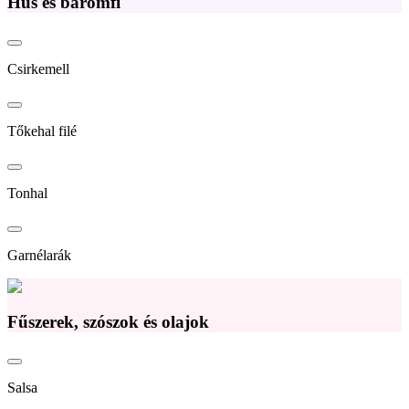
Hús és baromfi
Csirkemell
Tőkehal filé
Tonhal
Garnélarák
Fűszerek, szószok és olajok
Salsa