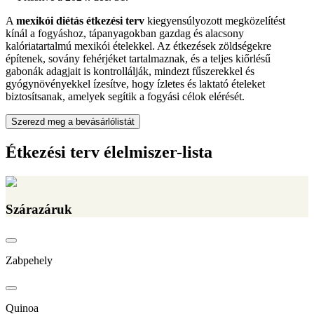
A
mexikói diétás étkezési terv
kiegyensúlyozott megközelítést
kínál a fogyáshoz, tápanyagokban gazdag és alacsony
kalóriatartalmú mexikói ételekkel. Az étkezések zöldségekre
építenek, sovány fehérjéket tartalmaznak, és a teljes kiőrlésű
gabonák adagjait is kontrollálják, mindezt fűszerekkel és
gyógynövényekkel ízesítve, hogy ízletes és laktató ételeket
biztosítsanak, amelyek segítik a fogyási célok elérését.
Szerezd meg a bevásárlólistát
Étkezési terv élelmiszer-lista
Szárazáruk
Zabpehely
Quinoa