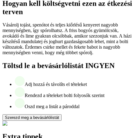
Hogyan kell költségvetni ezen az étkezési
terven
Vásárolj tojást, spenótot és teljes kiőrlésű kenyeret nagyobb
mennyiségben, így spórolhatsz. A friss bogyós gyümölcsök,
avokádó és lime gyakran olcsóbbak, amikor szezonjuk van. A házi
készítésű mandulatej és joghurt gazdaságosabb lehet, mint a bolti
változatok. Érdemes csirke mellet és fekete babot is nagyobb
mennyiségben venni, hogy még többet spórolj.
Töltsd le a bevásárlólistát INGYEN
Adj hozzá és távolíts el tételeket
Rendezd a tételeket bolti folyosók szerint
Oszd meg a listát a pároddal
Szerezd meg a bevásárlólistát
Extra tippek