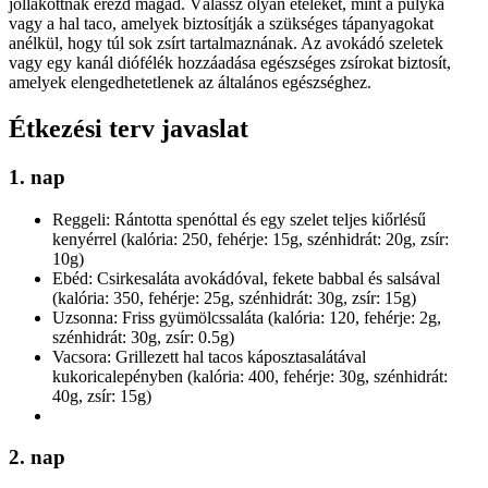
jóllakottnak érezd magad. Válassz olyan ételeket, mint a pulyka
vagy a hal taco, amelyek biztosítják a szükséges tápanyagokat
anélkül, hogy túl sok zsírt tartalmaznának. Az avokádó szeletek
vagy egy kanál diófélék hozzáadása egészséges zsírokat biztosít,
amelyek elengedhetetlenek az általános egészséghez.
Étkezési terv javaslat
1. nap
Reggeli: Rántotta spenóttal és egy szelet teljes kiőrlésű
kenyérrel (kalória: 250, fehérje: 15g, szénhidrát: 20g, zsír:
10g)
Ebéd: Csirkesaláta avokádóval, fekete babbal és salsával
(kalória: 350, fehérje: 25g, szénhidrát: 30g, zsír: 15g)
Uzsonna: Friss gyümölcssaláta (kalória: 120, fehérje: 2g,
szénhidrát: 30g, zsír: 0.5g)
Vacsora: Grillezett hal tacos káposztasalátával
kukoricalepényben (kalória: 400, fehérje: 30g, szénhidrát:
40g, zsír: 15g)
2. nap