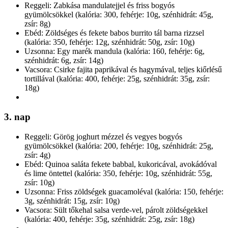
Reggeli: Zabkása mandulatejjel és friss bogyós
gyümölcsökkel (kalória: 300, fehérje: 10g, szénhidrát: 45g,
zsír: 8g)
Ebéd: Zöldséges és fekete babos burrito tál barna rizzsel
(kalória: 350, fehérje: 12g, szénhidrát: 50g, zsír: 10g)
Uzsonna: Egy marék mandula (kalória: 160, fehérje: 6g,
szénhidrát: 6g, zsír: 14g)
Vacsora: Csirke fajita paprikával és hagymával, teljes kiőrlésű
tortillával (kalória: 400, fehérje: 25g, szénhidrát: 35g, zsír:
18g)
3. nap
Reggeli: Görög joghurt mézzel és vegyes bogyós
gyümölcsökkel (kalória: 200, fehérje: 10g, szénhidrát: 25g,
zsír: 4g)
Ebéd: Quinoa saláta fekete babbal, kukoricával, avokádóval
és lime öntettel (kalória: 350, fehérje: 10g, szénhidrát: 55g,
zsír: 10g)
Uzsonna: Friss zöldségek guacamoléval (kalória: 150, fehérje:
3g, szénhidrát: 15g, zsír: 10g)
Vacsora: Sült tőkehal salsa verde-vel, párolt zöldségekkel
(kalória: 400, fehérje: 35g, szénhidrát: 25g, zsír: 18g)