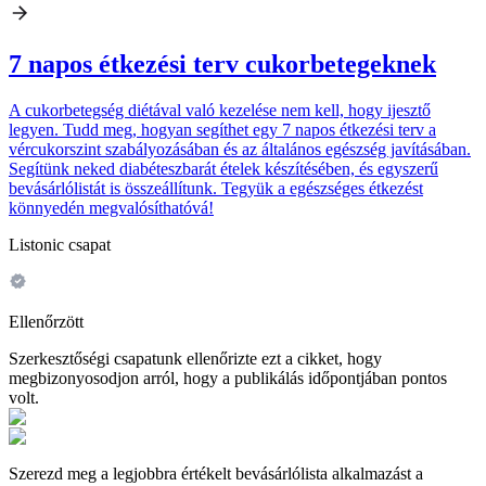
7 napos étkezési terv cukorbetegeknek
A cukorbetegség diétával való kezelése nem kell, hogy ijesztő
legyen. Tudd meg, hogyan segíthet egy 7 napos étkezési terv a
vércukorszint szabályozásában és az általános egészség javításában.
Segítünk neked diabéteszbarát ételek készítésében, és egyszerű
bevásárlólistát is összeállítunk. Tegyük a egészséges étkezést
könnyedén megvalósíthatóvá!
Listonic csapat
Ellenőrzött
Szerkesztőségi csapatunk ellenőrizte ezt a cikket, hogy
megbizonyosodjon arról, hogy a publikálás időpontjában pontos
volt.
Szerezd meg a legjobbra értékelt bevásárlólista alkalmazást a