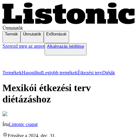
Útmutatók
Termék
Útmutatók
Erőforrások
Szerezd meg az appot
Alkalmazás letöltése
Termékek
Hasonlítsd
Legjobb termékek
Étkezési terv
Diéták
Mexikói étkezési terv
diétázáshoz
Írta
Listonic csapat
Frissítve a
2024. dec. 31.