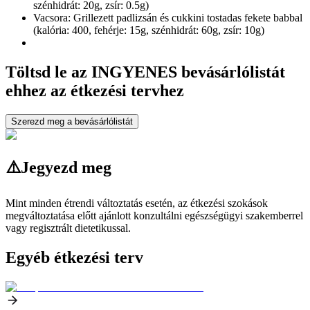
szénhidrát: 20g, zsír: 0.5g)
Vacsora: Grillezett padlizsán és cukkini tostadas fekete babbal
(kalória: 400, fehérje: 15g, szénhidrát: 60g, zsír: 10g)
Töltsd le az INGYENES bevásárlólistát
ehhez az étkezési tervhez
Szerezd meg a bevásárlólistát
⚠️
Jegyezd meg
Mint minden étrendi változtatás esetén, az étkezési szokások
megváltoztatása előtt ajánlott konzultálni egészségügyi szakemberrel
vagy regisztrált dietetikussal.
Egyéb étkezési terv