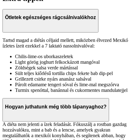
Ötletek egészséges rágcsálnivalókhoz
Tartsd magad a diétás céljaid mellett, miközben élvezed Mexikó
ízletes ízeit ezekkel a 7 laktató nassolnivalóval:
Chilis-lime-os uborkaszeletek
Light görög joghurt felkockázott mangóval
Zöldségek salsa verde mártással
Sült teljes kiőrlésű tortilla chips fekete bab dip-pel
Grillezett csirke nyárs ananász salsával
Párolt edamame tengeri sóval és lime-mal megszórva
Turmix spenóttal, banánnal és cukormentes mandulatejjel
Hogyan juthatunk még több tápanyaghoz?
A diéta nem jelenti a ízek feladását. Fókuszálj a rostban gazdag
hozzávalókra, mint a bab és a lencse, amelyek gyakran
megtalálhatók a mexikói konyhában, és segítenek abban, hogy