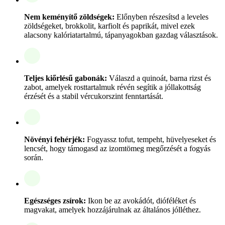
Nem keményítő zöldségek:
Előnyben részesítsd a leveles
zöldségeket, brokkolit, karfiolt és paprikát, mivel ezek
alacsony kalóriatartalmú, tápanyagokban gazdag választások.
Teljes kiőrlésű gabonák:
Válaszd a quinoát, barna rizst és
zabot, amelyek rosttartalmuk révén segítik a jóllakottság
érzését és a stabil vércukorszint fenntartását.
Növényi fehérjék:
Fogyassz tofut, tempeht, hüvelyeseket és
lencsét, hogy támogasd az izomtömeg megőrzését a fogyás
során.
Egészséges zsírok:
Ikon be az avokádót, dióféléket és
magvakat, amelyek hozzájárulnak az általános jólléthez.