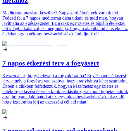
diétához
Mediterrán utazásra készülsz? Nagyszerű élmények várnak rád!
Fedezd fel a 7 napos mediterrán diéta titkait, és tudd meg, hogyan
javíthatja az egészségedet. Ez a cikk egy ízletes és tápláló ételekkel
teli világba kalauzol, és megmutatja, hogyan alakíthatod át ezeket az
ételeket egy hatékony bevásárlólistává. Induljunk el!
7 napos étkezési terv a fogyásért
Készen állsz, hogy belevágj a fogyókúrádba? Egy 7 napos étkezési
terv, amely a fogyásra van szabva, igazi aranybánya lehet számodra.
Ebben a cikkben felfedezzük, hogyan készíthetsz egy ízletes és
hatékony étkezési tervet a kilók leadásához, valamint tippeket adunk
arra, hogyan alakíthatod át ezt egy okos bevásárlólistává. Itt az idő,
hogy izgalomba jöjj az egészségi céljaid miatt!