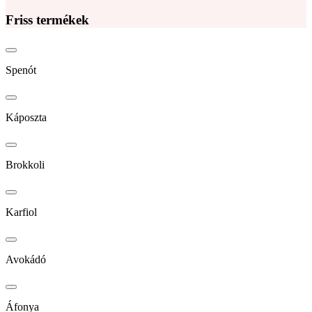
Friss termékek
Spenót
Káposzta
Brokkoli
Karfiol
Avokádó
Áfonya