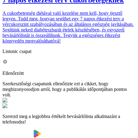
7 napos étkezési terv cukorbetegeknek
A cukorbetegség diétával való kezelése nem kell, hogy ijesztő
legyen. Tudd meg, hogyan segíthet egy 7 napos étkezési terv a
vércukorszint szabályozásában és az általános egészség javításában.
Segítünk neked diabéteszbarát ételek készítésében, és egyszerű
bevásárlólistát is összeállítunk. Tegyük a egészséges étkezést
könnyedén megvalósíthatóvá!
Listonic csapat
Ellenőrzött
Szerkesztőségi csapatunk ellenőrizte ezt a cikket, hogy
megbizonyosodjon arról, hogy a publikálás időpontjában pontos
volt.
Szerezd meg a legjobbra értékelt bevásárlólista alkalmazást a
telefonodra!