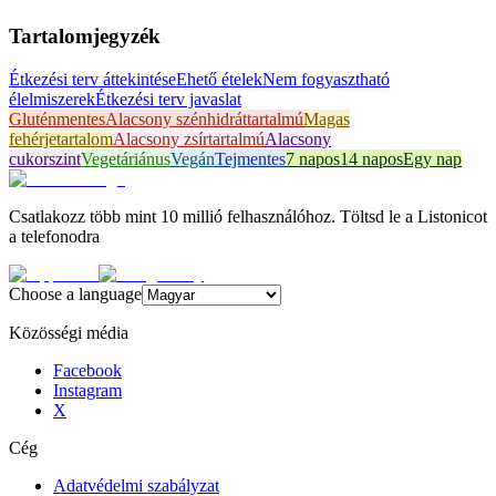
Tartalomjegyzék
Étkezési terv áttekintése
Ehető ételek
Nem fogyasztható
élelmiszerek
Étkezési terv javaslat
Gluténmentes
Alacsony szénhidráttartalmú
Magas
fehérjetartalom
Alacsony zsírtartalmú
Alacsony
cukorszint
Vegetáriánus
Vegán
Tejmentes
7 napos
14 napos
Egy nap
Csatlakozz több mint 10 millió felhasználóhoz. Töltsd le a Listonicot
a telefonodra
Choose a language
Közösségi média
Facebook
Instagram
X
Cég
Adatvédelmi szabályzat