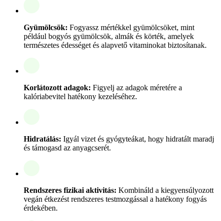
Gyümölcsök:
Fogyassz mértékkel gyümölcsöket, mint
például bogyós gyümölcsök, almák és körték, amelyek
természetes édességet és alapvető vitaminokat biztosítanak.
Korlátozott adagok:
Figyelj az adagok méretére a
kalóriabevitel hatékony kezeléséhez.
Hidratálás:
Igyál vizet és gyógyteákat, hogy hidratált maradj
és támogasd az anyagcserét.
Rendszeres fizikai aktivitás:
Kombináld a kiegyensúlyozott
vegán étkezést rendszeres testmozgással a hatékony fogyás
érdekében.