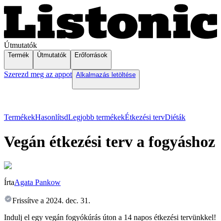
Útmutatók
Termék
Útmutatók
Erőforrások
Szerezd meg az appot
Alkalmazás letöltése
Termékek
Hasonlítsd
Legjobb termékek
Étkezési terv
Diéták
Vegán étkezési terv a fogyáshoz
Írta
Agata Pankow
Frissítve a
2024. dec. 31.
Indulj el egy vegán fogyókúrás úton a 14 napos étkezési tervünkkel!