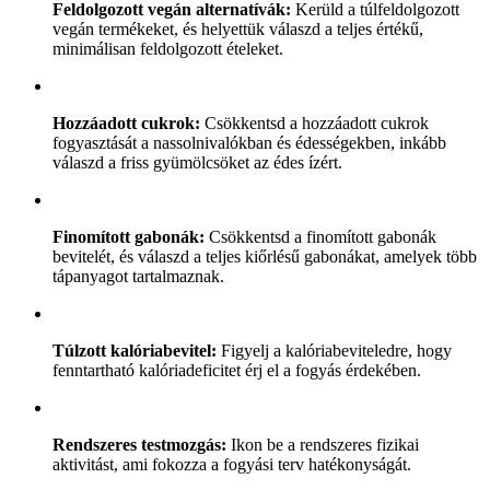
Feldolgozott vegán alternatívák:
Kerüld a túlfeldolgozott
vegán termékeket, és helyettük válaszd a teljes értékű,
minimálisan feldolgozott ételeket.
Hozzáadott cukrok:
Csökkentsd a hozzáadott cukrok
fogyasztását a nassolnivalókban és édességekben, inkább
válaszd a friss gyümölcsöket az édes ízért.
Finomított gabonák:
Csökkentsd a finomított gabonák
bevitelét, és válaszd a teljes kiőrlésű gabonákat, amelyek több
tápanyagot tartalmaznak.
Túlzott kalóriabevitel:
Figyelj a kalóriabeviteledre, hogy
fenntartható kalóriadeficitet érj el a fogyás érdekében.
Rendszeres testmozgás:
Ikon be a rendszeres fizikai
aktivitást, ami fokozza a fogyási terv hatékonyságát.