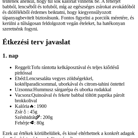
telítenek anélkül, hogy túl sok kalóriát vinnénk be. A fehérjét
babból, lencséből és tofuból, míg az egészséges zsírokat avokádóból
és diófélékből érdemes beiktatni, hogy kiegyensúlyozott
tápanyagbevitelt biztosítsunk. Fontos figyelni a porciók méretére, és
kerülni a túlságosan feldolgozott vegán ételeket, ha hatékonyan
szeretnénk fogyni.
Étkezési terv javaslat
1. nap
Reggeli:
Tofu rántotta kelkáposztával és teljes kiőrlésű
pirítóssal
Ebéd:
Lencsesaláta vegyes zöldségekkel,
koktélparadicsommal, uborkával és citrom-tahini öntettel
Uzsonna:
Hummusz sárgarépa és uborka rudakkal
Vacsora:
Quinoával és fekete babbal töltött paprika párolt
brokkolival
Kalória
🔥:
1900
Zsír
💧:
45g
Szénhidrát
🌾:
200g
Fehérje
🥩:
80g
Ezek az értékek körülbelüliek, és kissé eltérhetnek a konkrét adagok