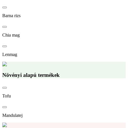
Barna rizs
Chia mag
Lenmag
Növényi alapú termékek
Tofu
Mandulatej