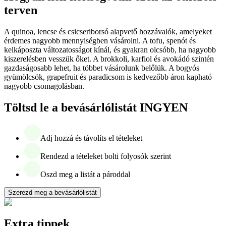
terven
A quinoa, lencse és csicseriborsó alapvető hozzávalók, amelyeket
érdemes nagyobb mennyiségben vásárolni. A tofu, spenót és
kelkáposzta változatosságot kínál, és gyakran olcsóbb, ha nagyobb
kiszerelésben vesszük őket. A brokkoli, karfiol és avokádó szintén
gazdaságosabb lehet, ha többet vásárolunk belőlük. A bogyós
gyümölcsök, grapefruit és paradicsom is kedvezőbb áron kapható
nagyobb csomagolásban.
Töltsd le a bevásárlólistát INGYEN
Adj hozzá és távolíts el tételeket
Rendezd a tételeket bolti folyosók szerint
Oszd meg a listát a pároddal
Szerezd meg a bevásárlólistát
Extra tippek