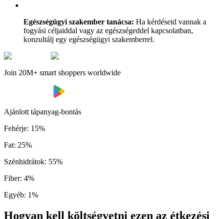
Egészségügyi szakember tanácsa:
Ha kérdéseid vannak a
fogyási céljaiddal vagy az egészségeddel kapcsolatban,
konzultálj egy egészségügyi szakemberrel.
Join 20M+ smart shoppers worldwide
Ajánlott tápanyag-bontás
Fehérje
:
15
%
Fat
:
25
%
Szénhidrátok
:
55
%
Fiber
:
4
%
Egyéb
:
1
%
Hogyan kell költségvetni ezen az étkezési