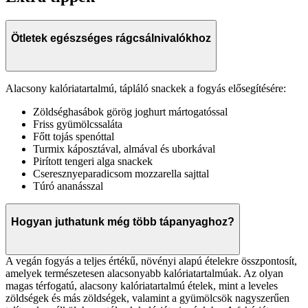
Ötletek egészséges rágcsálnivalókhoz
Alacsony kalóriatartalmú, tápláló snackek a fogyás elősegítésére:
Zöldséghasábok görög joghurt mártogatóssal
Friss gyümölcssaláta
Főtt tojás spenóttal
Turmix káposztával, almával és uborkával
Pirított tengeri alga snackek
Cseresznyeparadicsom mozzarella sajttal
Túró ananásszal
Hogyan juthatunk még több tápanyaghoz?
A vegán fogyás a teljes értékű, növényi alapú ételekre összpontosít,
amelyek természetesen alacsonyabb kalóriatartalmúak. Az olyan
magas térfogatú, alacsony kalóriatartalmú ételek, mint a leveles
zöldségek és más zöldségek, valamint a gyümölcsök nagyszerűen