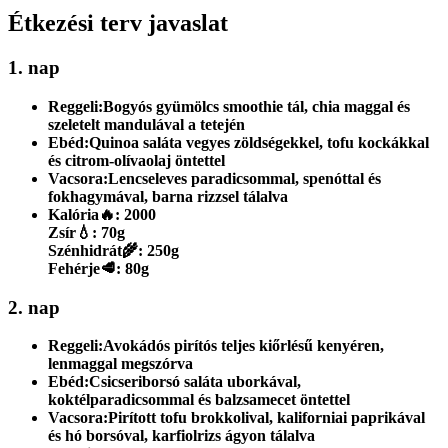
Étkezési terv javaslat
1. nap
Reggeli:
Bogyós gyümölcs smoothie tál, chia maggal és
szeletelt mandulával a tetején
Ebéd:
Quinoa saláta vegyes zöldségekkel, tofu kockákkal
és citrom-olívaolaj öntettel
Vacsora:
Lencseleves paradicsommal, spenóttal és
fokhagymával, barna rizzsel tálalva
Kalória
🔥:
2000
Zsír
💧:
70g
Szénhidrát
🌾:
250g
Fehérje
🥩:
80g
2. nap
Reggeli:
Avokádós pirítós teljes kiőrlésű kenyéren,
lenmaggal megszórva
Ebéd:
Csicseriborsó saláta uborkával,
koktélparadicsommal és balzsamecet öntettel
Vacsora:
Pirított tofu brokkolival, kaliforniai paprikával
és hó borsóval, karfiolrizs ágyon tálalva