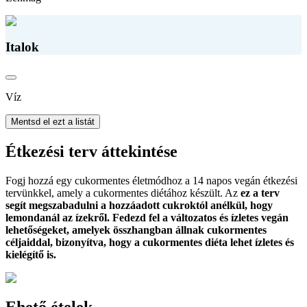
Italok
Víz
Mentsd el ezt a listát
Étkezési terv áttekintése
Fogj hozzá egy cukormentes életmódhoz a 14 napos vegán étkezési
tervünkkel, amely a cukormentes diétához készült. Az
ez a terv
segít megszabadulni a hozzáadott cukroktól anélkül, hogy
lemondanál az ízekről. Fedezd fel a változatos és ízletes vegán
lehetőségeket, amelyek összhangban állnak cukormentes
céljaiddal, bizonyítva, hogy a cukormentes diéta lehet ízletes és
kielégítő is.
Ehető ételek