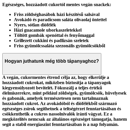
Egészséges, hozzáadott cukortól mentes vegán snackek:
Friss zöldséghasábok házi készítésű salsával
Avokádó és paradicsom saláta olívaolaj öntettel
Nyers, sótlan diófélék
Házi guacamole uborkaszeletekkel
Töltött gombák spenóttal és fenyőmaggal
Grillezett cukkini és padlizsán szeletek
Friss gyümölcssaláta szezonális gyümölcsökből
Hogyan juthatunk még több tápanyaghoz?
A vegán, cukormentes étrend célja az, hogy elkerülje a
hozzáadott cukrokat, miközben biztosítja a tápanyagok
kiegyensúlyozott bevitelét. Fókuszálj a teljes értékű
élelmiszerekre, mint például zöldségek, gyümölcsök, hüvelyesek
és gabonák, amelyek természetesen nem tartalmaznak
hozzáadott cukrot. Az avokádóból és diófélékből származó
egészséges zsírok segíthetnek a teltségérzet fenntartásában és
csökkenthetik a cukros nassolnivalók iránti vágyat. Ez a
megközelítés nemcsak az általános egészséget támogatja, hanem
segít a stabil energiaszint fenntartásában is a nap folyamán.