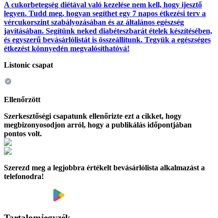
A cukorbetegség diétával való kezelése nem kell, hogy ijesztő
legyen. Tudd meg, hogyan segíthet egy 7 napos étkezési terv a
vércukorszint szabályozásában és az általános egészség
javításában. Segítünk neked diabéteszbarát ételek készítésében,
és egyszerű bevásárlólistát is összeállítunk. Tegyük a egészséges
étkezést könnyedén megvalósíthatóvá!
Listonic csapat
Ellenőrzött
Szerkesztőségi csapatunk ellenőrizte ezt a cikket, hogy
megbizonyosodjon arról, hogy a publikálás időpontjában
pontos volt.
Szerezd meg a legjobbra értékelt bevásárlólista alkalmazást a
telefonodra!
Tartalomjegyzék