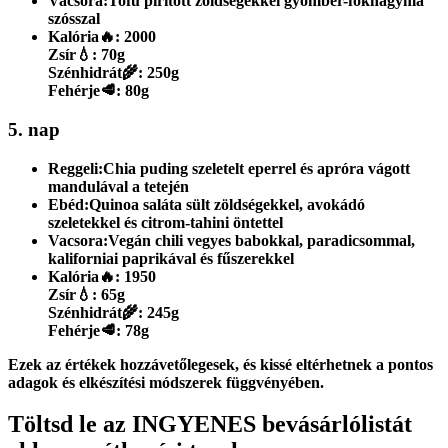
Vacsora:
Tofu pirított zöldségekkel gyömbér-fokhagyma
szósszal
Kalória
🔥:
2000
Zsír
💧:
70g
Szénhidrát
🌾:
250g
Fehérje
🥩:
80g
5. nap
Reggeli:
Chia puding szeletelt eperrel és apróra vágott
mandulával a tetején
Ebéd:
Quinoa saláta sült zöldségekkel, avokádó
szeletekkel és citrom-tahini öntettel
Vacsora:
Vegán chili vegyes babokkal, paradicsommal,
kaliforniai paprikával és fűszerekkel
Kalória
🔥:
1950
Zsír
💧:
65g
Szénhidrát
🌾:
245g
Fehérje
🥩:
78g
Ezek az értékek hozzávetőlegesek, és kissé eltérhetnek a pontos
adagok és elkészítési módszerek függvényében.
Töltsd le az INGYENES bevásárlólistát