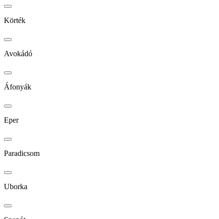
Körték
Avokádó
Áfonyák
Eper
Paradicsom
Uborka