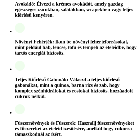
Avokádó: Élvezd a krémes avokádót, amely gazdag
egészséges zsírokban, salátákban, wrapekben vagy teljes
kiőrlésű kenyéren.
Növényi Fehérjék: Ikon be növényi fehérjeforrásokat,
mint például bab, lencse, tofu és tempeh az ételeidbe, hogy
tartós energiát biztosíts.
Teljes Kiőrlésű Gabonák: Válaszd a teljes kiőrlésű
gabonákat, mint a quinoa, barna rizs és zab, hogy
komplex szénhidrátokat és rostokat biztosíts, hozzáadott
cukrok nélkül.
Fűszernövények és Fűszerek: Használj fűszernövényeket
és fűszereket az ételeid ízesítésére, anélkül hogy cukorra
támaszkodnál az ízért.