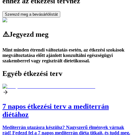
ehhez az étkezési tervhez
Szerezd meg a bevásárlólistát
⚠️
Jegyezd meg
Mint minden étrendi változtatás esetén, az étkezési szokások
megváltoztatása előtt ajánlott konzultálni egészségügyi
szakemberrel vagy regisztrált dietetikussal.
Egyéb étkezési terv
7 napos étkezési terv a mediterrán
diétához
Mediterrán utazásra készülsz? Nagyszerű élmények várnak
rád! Fedezd fel a 7 napos mediterrán diéta titkait, és tudd meg,