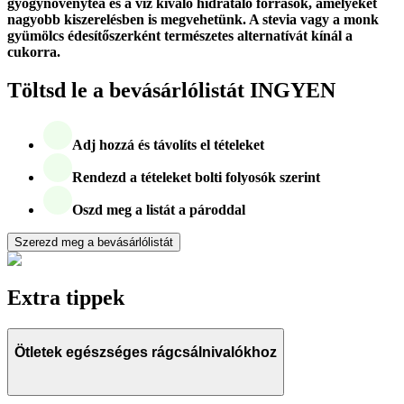
gyógynövénytea és a víz kiváló hidratáló források, amelyeket
nagyobb kiszerelésben is megvehetünk. A stevia vagy a monk
gyümölcs édesítőszerként természetes alternatívát kínál a
cukorra.
Töltsd le a bevásárlólistát INGYEN
Adj hozzá és távolíts el tételeket
Rendezd a tételeket bolti folyosók szerint
Oszd meg a listát a pároddal
Szerezd meg a bevásárlólistát
Extra tippek
Ötletek egészséges rágcsálnivalókhoz