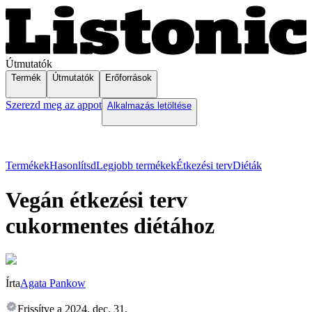
Útmutatók
Termék
Útmutatók
Erőforrások
Szerezd meg az appot
Alkalmazás letöltése
Termékek
Hasonlítsd
Legjobb termékek
Étkezési terv
Diéták
Vegán étkezési terv
cukormentes diétához
Írta
Agata Pankow
Frissítve a
2024. dec. 31.