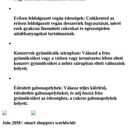
Erősen feldolgozott vegán édességek: Csökkentsd az
erősen feldolgozott vegán desszertek fogyasztását, mivel
ezek gyakran finomított cukrokat és egészségtelen
adalékanyagokat tartalmaznak.
Konzervek gyümölcsök szirupban: Válaszd a friss
gyümölcsöket vagy a vízben vagy természetes lében eltett
konzerv gyümölcsöket a nehéz szirupban eltett változatok
helyett.
Édesített gabonapelyhek: Válassz teljes kiőrlésű,
édesítetlen gabonapelyheket, és adj hozzá friss
gyümölcsöket az édességhez, a cukros gabonapelyhek
helyett.
Join 20M+ smart shoppers worldwide