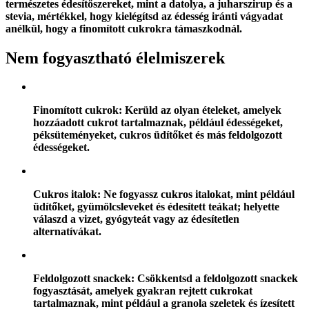
természetes édesítőszereket, mint a datolya, a juharszirup és a
stevia, mértékkel, hogy kielégítsd az édesség iránti vágyadat
anélkül, hogy a finomított cukrokra támaszkodnál.
Nem fogyasztható élelmiszerek
Finomított cukrok: Kerüld az olyan ételeket, amelyek
hozzáadott cukrot tartalmaznak, például édességeket,
péksüteményeket, cukros üdítőket és más feldolgozott
édességeket.
Cukros italok: Ne fogyassz cukros italokat, mint például
üdítőket, gyümölcsleveket és édesített teákat; helyette
válaszd a vizet, gyógyteát vagy az édesítetlen
alternatívákat.
Feldolgozott snackek: Csökkentsd a feldolgozott snackek
fogyasztását, amelyek gyakran rejtett cukrokat
tartalmaznak, mint például a granola szeletek és ízesített