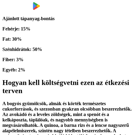
Ajánlott tápanyag-bontás
Fehérje
:
15
%
Fat
:
30
%
Szénhidrátok
:
50
%
Fiber
:
3
%
Egyéb
:
2
%
Hogyan kell költségvetni ezen az étkezési
terven
A bogyós gyümölcsök, almák és körték természetes
cukorforrások, és szezonban gyakran olcsóbban beszerezhetők.
Az avokádó és a leveles zöldségek, mint a spenót és a
kelkáposzta, táplálóak, és nagyobb mennyiségben is
megvásárolhatók. A quinoa, a barna rizs és a lencse nagyszerű
alapélelmiszerek, szintén nagy tételben beszerezhetők. A