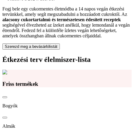
Fogj bele egy cukormentes életmódba a 14 napos vegán étkezési
tervünkkel, amely segít megszabadulni a hozzáadott cukroktól. Az
alacsony cukortartalmú és természetesen édesített receptek
segítségével élvezheted az ízeket anélkül, hogy lemondanál a vegán
étrendről. Fedezd fel a különféle ízletes vegán lehetőségeket,
amelyek összhangban állnak cukormentes céljaiddal.
Szerezd meg a bevásárlólistát
Étkezési terv élelmiszer-lista
Friss termékek
Bogyók
Almák