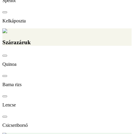
Spenót
Kelkáposzta
Szárazáruk
Quinoa
Barna rizs
Lencse
Csicseriborsó