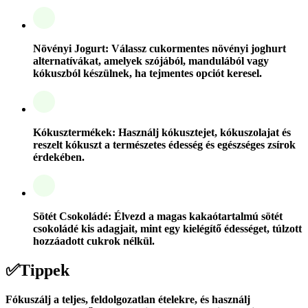
Növényi Jogurt: Válassz cukormentes növényi joghurt
alternatívákat, amelyek szójából, mandulából vagy
kókuszból készülnek, ha tejmentes opciót keresel.
Kókusztermékek: Használj kókusztejet, kókuszolajat és
reszelt kókuszt a természetes édesség és egészséges zsírok
érdekében.
Sötét Csokoládé: Élvezd a magas kakaótartalmú sötét
csokoládé kis adagjait, mint egy kielégítő édességet, túlzott
hozzáadott cukrok nélkül.
✅
Tippek
Fókuszálj a teljes, feldolgozatlan ételekre, és használj