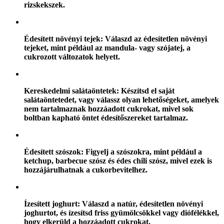
rizskekszek.
Édesített növényi tejek: Válaszd az édesítetlen növényi
tejeket, mint például az mandula- vagy szójatej, a
cukrozott változatok helyett.
Kereskedelmi salátaöntetek: Készítsd el saját
salátaöntetedet, vagy válassz olyan lehetőségeket, amelyek
nem tartalmaznak hozzáadott cukrokat, mivel sok
boltban kapható öntet édesítőszereket tartalmaz.
Édesített szószok: Figyelj a szószokra, mint például a
ketchup, barbecue szósz és édes chili szósz, mivel ezek is
hozzájárulhatnak a cukorbevitelhez.
Ízesített joghurt: Válaszd a natúr, édesítetlen növényi
joghurtot, és ízesítsd friss gyümölcsökkel vagy diófélékkel,
hogy elkerüld a hozzáadott cukrokat.