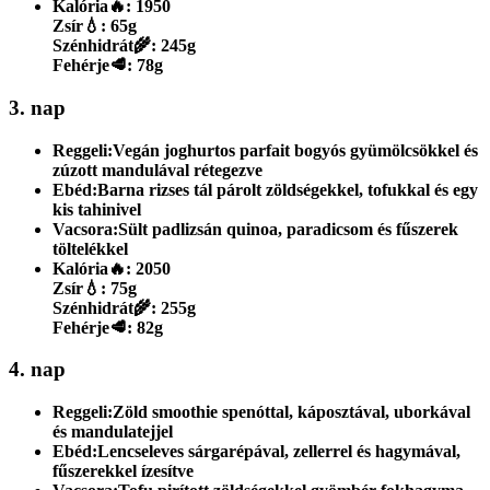
Kalória
🔥:
1950
Zsír
💧:
65g
Szénhidrát
🌾:
245g
Fehérje
🥩:
78g
3. nap
Reggeli:
Vegán joghurtos parfait bogyós gyümölcsökkel és
zúzott mandulával rétegezve
Ebéd:
Barna rizses tál párolt zöldségekkel, tofukkal és egy
kis tahinivel
Vacsora:
Sült padlizsán quinoa, paradicsom és fűszerek
töltelékkel
Kalória
🔥:
2050
Zsír
💧:
75g
Szénhidrát
🌾:
255g
Fehérje
🥩:
82g
4. nap
Reggeli:
Zöld smoothie spenóttal, káposztával, uborkával
és mandulatejjel
Ebéd:
Lencseleves sárgarépával, zellerrel és hagymával,
fűszerekkel ízesítve