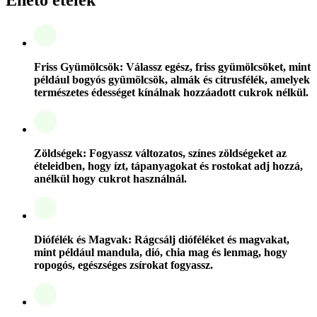
Friss Gyümölcsök: Válassz egész, friss gyümölcsöket, mint
például bogyós gyümölcsök, almák és citrusfélék, amelyek
természetes édességet kínálnak hozzáadott cukrok nélkül.
Zöldségek: Fogyassz változatos, színes zöldségeket az
ételeidben, hogy ízt, tápanyagokat és rostokat adj hozzá,
anélkül hogy cukrot használnál.
Diófélék és Magvak: Rágcsálj dióféléket és magvakat,
mint például mandula, dió, chia mag és lenmag, hogy
ropogós, egészséges zsírokat fogyassz.