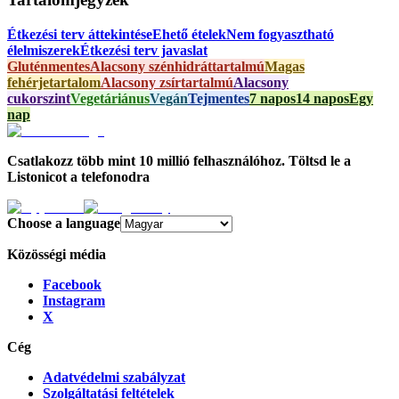
Étkezési terv áttekintése
Ehető ételek
Nem fogyasztható
élelmiszerek
Étkezési terv javaslat
Gluténmentes
Alacsony szénhidráttartalmú
Magas
fehérjetartalom
Alacsony zsírtartalmú
Alacsony
cukorszint
Vegetáriánus
Vegán
Tejmentes
7 napos
14 napos
Egy
nap
Csatlakozz több mint 10 millió felhasználóhoz. Töltsd le a
Listonicot a telefonodra
Choose a language
Közösségi média
Facebook
Instagram
X
Cég
Adatvédelmi szabályzat
Szolgáltatási feltételek