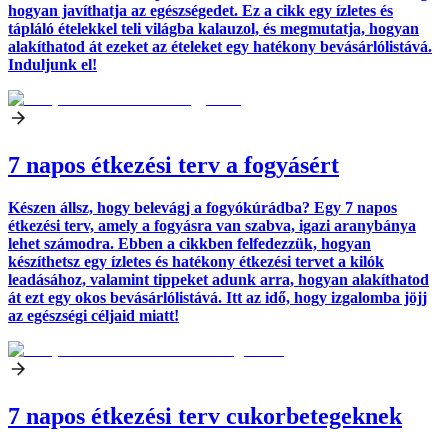
hogyan javíthatja az egészségedet. Ez a cikk egy ízletes és
tápláló ételekkel teli világba kalauzol, és megmutatja, hogyan
alakíthatod át ezeket az ételeket egy hatékony bevásárlólistává.
Induljunk el!
7 napos étkezési terv a fogyásért
Készen állsz, hogy belevágj a fogyókúrádba? Egy 7 napos
étkezési terv, amely a fogyásra van szabva, igazi aranybánya
lehet számodra. Ebben a cikkben felfedezzük, hogyan
készíthetsz egy ízletes és hatékony étkezési tervet a kilók
leadásához, valamint tippeket adunk arra, hogyan alakíthatod
át ezt egy okos bevásárlólistává. Itt az idő, hogy izgalomba jöjj
az egészségi céljaid miatt!
7 napos étkezési terv cukorbetegeknek