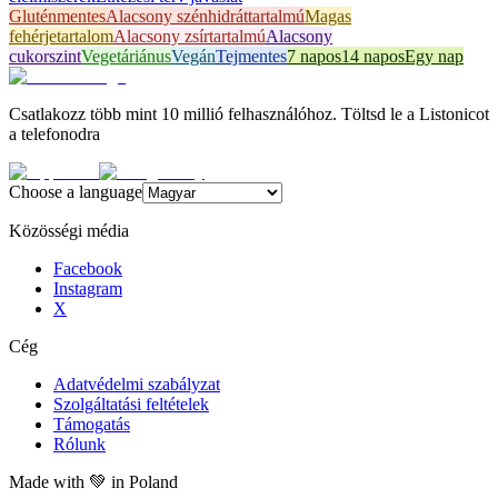
Gluténmentes
Alacsony szénhidráttartalmú
Magas
fehérjetartalom
Alacsony zsírtartalmú
Alacsony
cukorszint
Vegetáriánus
Vegán
Tejmentes
7 napos
14 napos
Egy nap
Csatlakozz több mint 10 millió felhasználóhoz. Töltsd le a Listonicot
a telefonodra
Choose a language
Közösségi média
Facebook
Instagram
X
Cég
Adatvédelmi szabályzat
Szolgáltatási feltételek
Támogatás
Rólunk
Made with
💚
in Poland