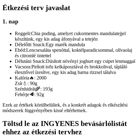
Étkezési terv javaslat
1. nap
Reggeli:
Chia puding, amelyet cukormentes mandulatejjel
készítünk, egy kis adag áfonyával a tetején
Délelőtti Snack:
Egy marék mandula
Ebéd:
Lencsesaláta spenóttal, koktélparadicsommal, olívaolaj
és citromlé öntettel
Délutáni Snack:
Dúsított növényi joghurt egy csipet lenmaggal
Vacsora:
Pirított tofu kelkáposztával és brokkolival, tápláló
élesztővel ízesítve, egy kis adag barna rizzsel tálalva
Kalória
🔥:
2000
Zsír
💧:
90g
Szénhidrát
🌾:
193g
Fehérje
🥩:
92g
Ezek az értékek körülbelüliek, és a konkrét adagok és elkészítési
módszerek függvényében kissé eltérhetnek.
Töltsd le az INGYENES bevásárlólistát
ehhez az étkezési tervhez