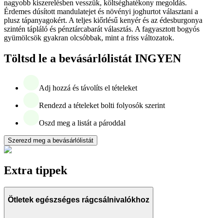
nagyobb kiszerelésben vesszük, költséghatékony megoldás.
Érdemes dúsított mandulatejet és növényi joghurtot választani a
plusz tápanyagokért. A teljes kiőrlésű kenyér és az édesburgonya
szintén tápláló és pénztárcabarát választás. A fagyasztott bogyós
gyümölcsök gyakran olcsóbbak, mint a friss változatok.
Töltsd le a bevásárlólistát INGYEN
Adj hozzá és távolíts el tételeket
Rendezd a tételeket bolti folyosók szerint
Oszd meg a listát a pároddal
Szerezd meg a bevásárlólistát
Extra tippek
Ötletek egészséges rágcsálnivalókhoz