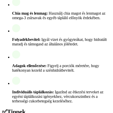
Chia mag és lenmag:
Használj chia magot és lenmagot az
omega-3 zsírsavak és egyéb tápláló előnyök érdekében.
Folyadékbevitel:
Igyál vizet és gyógyteákat, hogy hidratált
maradj és támogasd az általános jólétedet.
Adagok ellenőrzése:
Figyelj a porciók méretére, hogy
hatékonyan kezeld a szénhidrátbevitelt.
Individuális táplálkozás:
Igazítsd az étkezési terveket az
egyéni táplálkozási igényekhez, vércukorszinthez és a
terhességi cukorbetegség kezeléséhez.
✅
Tippek