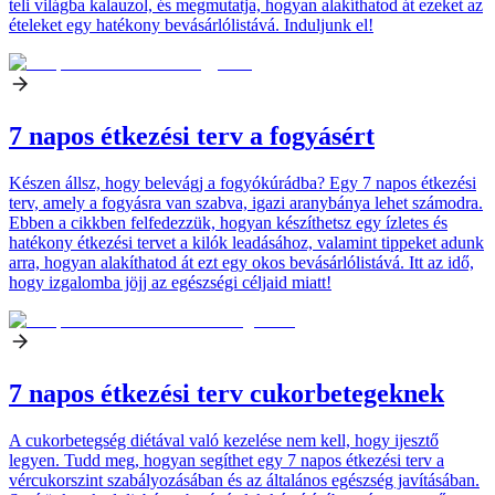
teli világba kalauzol, és megmutatja, hogyan alakíthatod át ezeket az
ételeket egy hatékony bevásárlólistává. Induljunk el!
7 napos étkezési terv a fogyásért
Készen állsz, hogy belevágj a fogyókúrádba? Egy 7 napos étkezési
terv, amely a fogyásra van szabva, igazi aranybánya lehet számodra.
Ebben a cikkben felfedezzük, hogyan készíthetsz egy ízletes és
hatékony étkezési tervet a kilók leadásához, valamint tippeket adunk
arra, hogyan alakíthatod át ezt egy okos bevásárlólistává. Itt az idő,
hogy izgalomba jöjj az egészségi céljaid miatt!
7 napos étkezési terv cukorbetegeknek
A cukorbetegség diétával való kezelése nem kell, hogy ijesztő
legyen. Tudd meg, hogyan segíthet egy 7 napos étkezési terv a
vércukorszint szabályozásában és az általános egészség javításában.