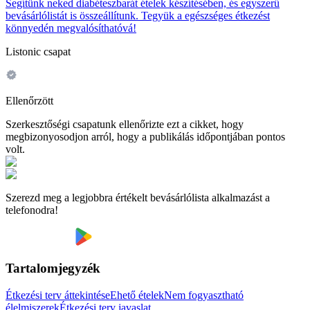
Segítünk neked diabéteszbarát ételek készítésében, és egyszerű
bevásárlólistát is összeállítunk. Tegyük a egészséges étkezést
könnyedén megvalósíthatóvá!
Listonic csapat
Ellenőrzött
Szerkesztőségi csapatunk ellenőrizte ezt a cikket, hogy
megbizonyosodjon arról, hogy a publikálás időpontjában pontos
volt.
Szerezd meg a legjobbra értékelt bevásárlólista alkalmazást a
telefonodra!
Tartalomjegyzék
Étkezési terv áttekintése
Ehető ételek
Nem fogyasztható
élelmiszerek
Étkezési terv javaslat