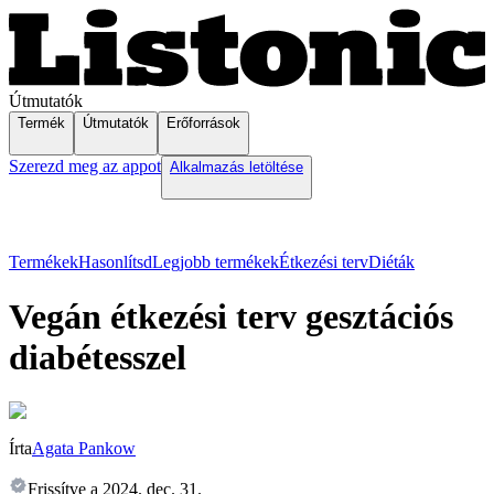
Útmutatók
Termék
Útmutatók
Erőforrások
Szerezd meg az appot
Alkalmazás letöltése
Termékek
Hasonlítsd
Legjobb termékek
Étkezési terv
Diéták
Vegán étkezési terv gesztációs
diabétesszel
Írta
Agata Pankow
Frissítve a
2024. dec. 31.