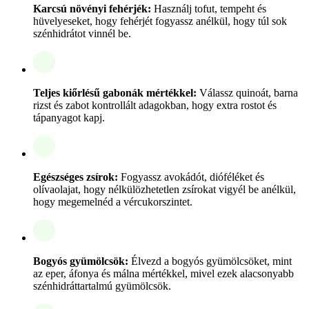
Karcsú növényi fehérjék:
Használj tofut, tempeht és
hüvelyeseket, hogy fehérjét fogyassz anélkül, hogy túl sok
szénhidrátot vinnél be.
Teljes kiőrlésű gabonák mértékkel:
Válassz quinoát, barna
rizst és zabot kontrollált adagokban, hogy extra rostot és
tápanyagot kapj.
Egészséges zsírok:
Fogyassz avokádót, dióféléket és
olívaolajat, hogy nélkülözhetetlen zsírokat vigyél be anélkül,
hogy megemelnéd a vércukorszintet.
Bogyós gyümölcsök:
Élvezd a bogyós gyümölcsöket, mint
az eper, áfonya és málna mértékkel, mivel ezek alacsonyabb
szénhidráttartalmú gyümölcsök.