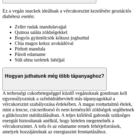
Ez a vegán snackek ideálisak a vércukorszint kezelésére gesztációs
diabétesz esetén:
Zeller rudak mandulavajjal
Quinoa saláta zöldségekkel
Bogyós gyümölcsök kókusz joghurttal
Chia magos keksz avokádóval
Pirított mandula
Párolt edamame
Sült alma szeletek fahéjjal
Hogyan juthatunk még több tápanyaghoz?
A terhességi cukorbetegséggel küzdő vegánoknak gondosan kell
egyensúlyozniuk a szénhidrátbevitelt más tápanyagokkal a
vércukorszint szabályozása érdekében. A magas rosttartalmú ételek,
mint a lencse, csicseriborsó és nem keményítő zöldségek segíthetnek
a glükózszint stabilizálásában. A teljes kiőrlésű gabonák szükséges
energiát biztosítanak anélkül, hogy hirtelen megemelnék a
vércukorszintet. A tofu és az edamame remek fehérjeforrások,
amelyek hozzájárulnak az energiaszint fenntartásához.