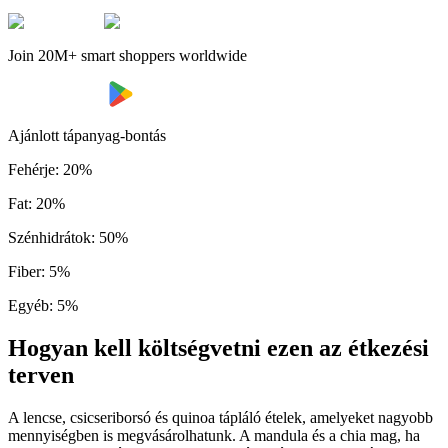
Join 20M+ smart shoppers worldwide
Ajánlott tápanyag-bontás
Fehérje
:
20
%
Fat
:
20
%
Szénhidrátok
:
50
%
Fiber
:
5
%
Egyéb
:
5
%
Hogyan kell költségvetni ezen az étkezési
terven
A lencse, csicseriborsó és quinoa tápláló ételek, amelyeket nagyobb
mennyiségben is megvásárolhatunk. A mandula és a chia mag, ha