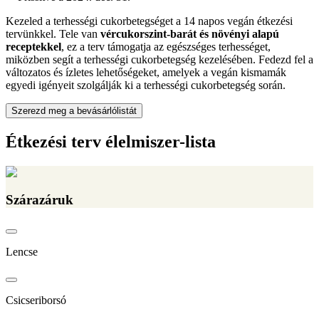
Kezeled a terhességi cukorbetegséget a 14 napos vegán étkezési
tervünkkel. Tele van
vércukorszint-barát és növényi alapú
receptekkel
, ez a terv támogatja az egészséges terhességet,
miközben segít a terhességi cukorbetegség kezelésében. Fedezd fel a
változatos és ízletes lehetőségeket, amelyek a vegán kismamák
egyedi igényeit szolgálják ki a terhességi cukorbetegség során.
Szerezd meg a bevásárlólistát
Étkezési terv élelmiszer-lista
Szárazáruk
Lencse
Csicseriborsó