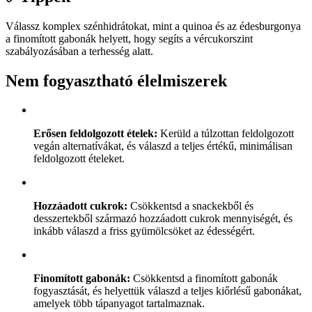
Válassz komplex szénhidrátokat, mint a quinoa és az édesburgonya
a finomított gabonák helyett, hogy segíts a vércukorszint
szabályozásában a terhesség alatt.
Nem fogyasztható élelmiszerek
Erősen feldolgozott ételek:
Kerüld a túlzottan feldolgozott
vegán alternatívákat, és válaszd a teljes értékű, minimálisan
feldolgozott ételeket.
Hozzáadott cukrok:
Csökkentsd a snackekből és
desszertekből származó hozzáadott cukrok mennyiségét, és
inkább válaszd a friss gyümölcsöket az édességért.
Finomított gabonák:
Csökkentsd a finomított gabonák
fogyasztását, és helyettük válaszd a teljes kiőrlésű gabonákat,
amelyek több tápanyagot tartalmaznak.