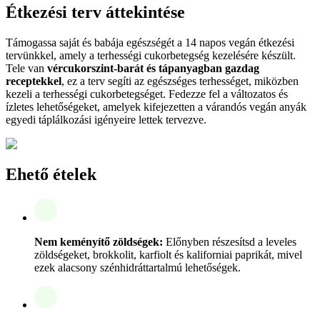
Étkezési terv áttekintése
Támogassa saját és babája egészségét a 14 napos vegán étkezési
tervünkkel, amely a terhességi cukorbetegség kezelésére készült.
Tele van
vércukorszint-barát és tápanyagban gazdag
receptekkel
, ez a terv segíti az egészséges terhességet, miközben
kezeli a terhességi cukorbetegséget. Fedezze fel a változatos és
ízletes lehetőségeket, amelyek kifejezetten a várandós vegán anyák
egyedi táplálkozási igényeire lettek tervezve.
Ehető ételek
Nem keményítő zöldségek:
Előnyben részesítsd a leveles
zöldségeket, brokkolit, karfiolt és kaliforniai paprikát, mivel
ezek alacsony szénhidráttartalmú lehetőségek.