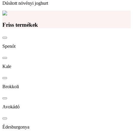
Dúsított növényi joghurt
Friss termékek
Spenót
Kale
Brokkoli
Avokádó
Édesburgonya