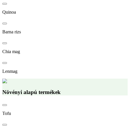
Quinoa
Barna rizs
Chia mag
Lenmag
Növényi alapú termékek
Tofu