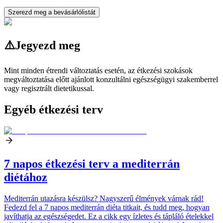
Szerezd meg a bevásárlólistát
⚠️
Jegyezd meg
Mint minden étrendi változtatás esetén, az étkezési szokások
megváltoztatása előtt ajánlott konzultálni egészségügyi szakemberrel
vagy regisztrált dietetikussal.
Egyéb étkezési terv
7 napos étkezési terv a mediterrán
diétához
Mediterrán utazásra készülsz? Nagyszerű élmények várnak rád!
Fedezd fel a 7 napos mediterrán diéta titkait, és tudd meg, hogyan
javíthatja az egészségedet. Ez a cikk egy ízletes és tápláló ételekkel