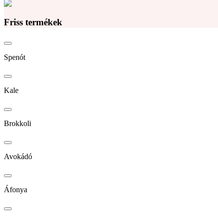
Friss termékek
Spenót
Kale
Brokkoli
Avokádó
Áfonya