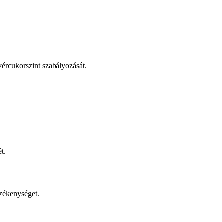
vércukorszint szabályozását.
t.
rzékenységet.