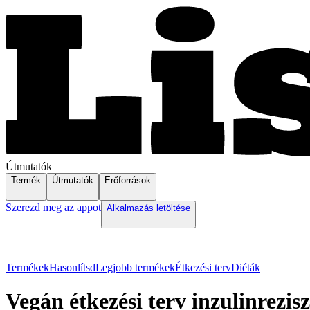
Útmutatók
Termék
Útmutatók
Erőforrások
Szerezd meg az appot
Alkalmazás letöltése
Termékek
Hasonlítsd
Legjobb termékek
Étkezési terv
Diéták
Vegán étkezési terv inzulinrezis