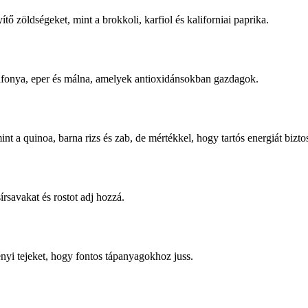
zöldségeket, mint a brokkoli, karfiol és kaliforniai paprika.
onya, eper és málna, amelyek antioxidánsokban gazdagok.
nt a quinoa, barna rizs és zab, de mértékkel, hogy tartós energiát bizto
rsavakat és rostot adj hozzá.
ényi tejeket, hogy fontos tápanyagokhoz juss.