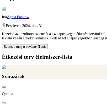
Írta
Agata Pankow
Frissítve a
2024. dec. 31.
Kezeled az inzulinrezisztenciát a 14 napos vegán étkezési tervünkkel.
laktató vegán ételeket kínálnak. Fedezd fel a tápanyagokban gazdag l
Szerezd meg a bevásárlólistát
Étkezési terv élelmiszer-lista
Szárazáruk
Quinoa