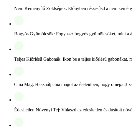
Nem Keményítő Zöldségek: Előnyben részesítsd a nem keményítő 
Bogyós Gyümölcsök: Fogyassz bogyós gyümölcsöket, mint a áf
Teljes Kiőrlésű Gabonák: Ikon be a teljes kiőrlésű gabonákat, mi
Chia Mag: Használj chia magot az ételeidben, hogy omega-3 zsí
Édesítetlen Növényi Tej: Válaszd az édesítetlen és dúsított növ