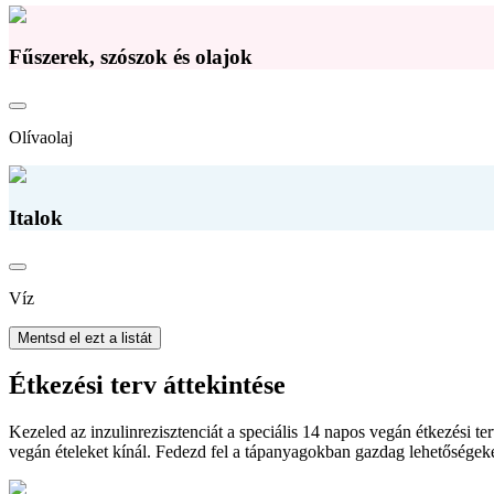
Fűszerek, szószok és olajok
Olívaolaj
Italok
Víz
Mentsd el ezt a listát
Étkezési terv áttekintése
Kezeled az inzulinrezisztenciát a speciális 14 napos vegán étkezési t
vegán ételeket kínál. Fedezd fel a tápanyagokban gazdag lehetőségeket