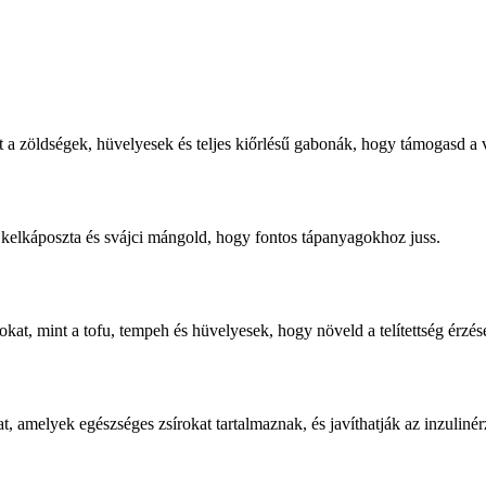
 a zöldségek, hüvelyesek és teljes kiőrlésű gabonák, hogy támogasd a 
 kelkáposzta és svájci mángold, hogy fontos tápanyagokhoz juss.
at, mint a tofu, tempeh és hüvelyesek, hogy növeld a telítettség érzésé
, amelyek egészséges zsírokat tartalmaznak, és javíthatják az inzuliné