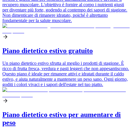
recupero muscolare. L'obiettivo è fornire al corpo i nutrienti giusti
per diventare più forte, godendo al contempo dei sapori di stagione.
Non dimenticare di rimanere idratato, poiché è altrettanto
fondamentale per la salute muscolare.
Piano dietetico estivo gratuito
Un piano dietetico estivo sfrutta al meglio i prodotti di stagione. È
ricco di frutta fresca, verdura e pasti leggeri che non appesantiscono.
Questo piano è ideale per rimanere attivi e idratati durante il caldo
estivo, e aiuta naturalmente a mantenere un peso sano. Ogni giorno,
goditi i colori vivaci e i sapori dell'estate nel tuo piatto.
Piano dietetico estivo per aumentare di
peso