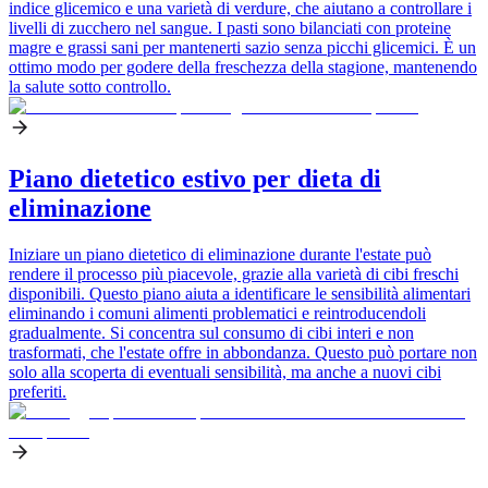
indice glicemico e una varietà di verdure, che aiutano a controllare i
livelli di zucchero nel sangue. I pasti sono bilanciati con proteine
magre e grassi sani per mantenerti sazio senza picchi glicemici. È un
ottimo modo per godere della freschezza della stagione, mantenendo
la salute sotto controllo.
Piano dietetico estivo per dieta di
eliminazione
Iniziare un piano dietetico di eliminazione durante l'estate può
rendere il processo più piacevole, grazie alla varietà di cibi freschi
disponibili. Questo piano aiuta a identificare le sensibilità alimentari
eliminando i comuni alimenti problematici e reintroducendoli
gradualmente. Si concentra sul consumo di cibi interi e non
trasformati, che l'estate offre in abbondanza. Questo può portare non
solo alla scoperta di eventuali sensibilità, ma anche a nuovi cibi
preferiti.