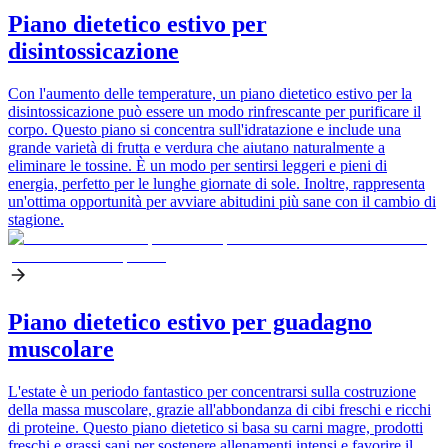
Piano dietetico estivo per
disintossicazione
Con l'aumento delle temperature, un piano dietetico estivo per la
disintossicazione può essere un modo rinfrescante per purificare il
corpo. Questo piano si concentra sull'idratazione e include una
grande varietà di frutta e verdura che aiutano naturalmente a
eliminare le tossine. È un modo per sentirsi leggeri e pieni di
energia, perfetto per le lunghe giornate di sole. Inoltre, rappresenta
un'ottima opportunità per avviare abitudini più sane con il cambio di
stagione.
Piano dietetico estivo per guadagno
muscolare
L'estate è un periodo fantastico per concentrarsi sulla costruzione
della massa muscolare, grazie all'abbondanza di cibi freschi e ricchi
di proteine. Questo piano dietetico si basa su carni magre, prodotti
freschi e grassi sani per sostenere allenamenti intensi e favorire il