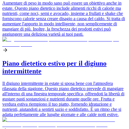
Aumentare di peso in modo sano può essere un obiettivo anche in
estate. Questo piano dietetico include alimenti ricchi di calorie ma
nutrienti, come noci, semi e avocado, insieme a frullati e shake che
forniscono calorie senza creare disagio a causa del caldo. Si tratta di
aumentare l'apporto in modo intelligente, non semplicemente di
mangiare di più. Inoltre, la freschezza dei prodotti estivi può
aggiungere una deliziosa varietà ai tuoi pasti.
Piano dietetico estivo per il digiuno
intermittente
Il digiuno intermittente in estate si sposa bene con l'atmosfera
rilassata della stagione. Questo piano dietetico prevede di mangiare
all'interno di una finestra temporale specifica, offrendoti la libertà di
gustare pasti sostanziosi e nutrienti durante quelle ore. Frutta e
verdura estiva riempiono il tuo piatto, fornendo idratazione e
nutrienti, aiutandoti a sentirti sazio e soddisfatto. È un ritmo che si
adatta perfettamente alle lunghe giornate e alle calde notti estive.