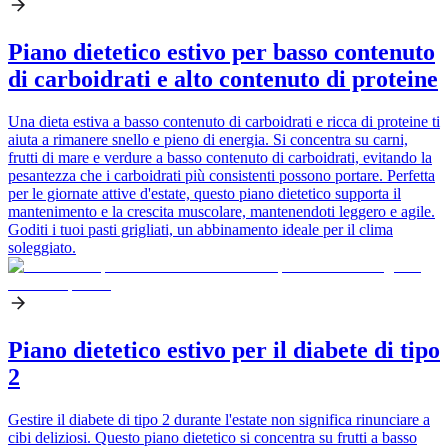
Piano dietetico estivo per basso contenuto
di carboidrati e alto contenuto di proteine
Una dieta estiva a basso contenuto di carboidrati e ricca di proteine ti
aiuta a rimanere snello e pieno di energia. Si concentra su carni,
frutti di mare e verdure a basso contenuto di carboidrati, evitando la
pesantezza che i carboidrati più consistenti possono portare. Perfetta
per le giornate attive d'estate, questo piano dietetico supporta il
mantenimento e la crescita muscolare, mantenendoti leggero e agile.
Goditi i tuoi pasti grigliati, un abbinamento ideale per il clima
soleggiato.
Piano dietetico estivo per il diabete di tipo
2
Gestire il diabete di tipo 2 durante l'estate non significa rinunciare a
cibi deliziosi. Questo piano dietetico si concentra su frutti a basso