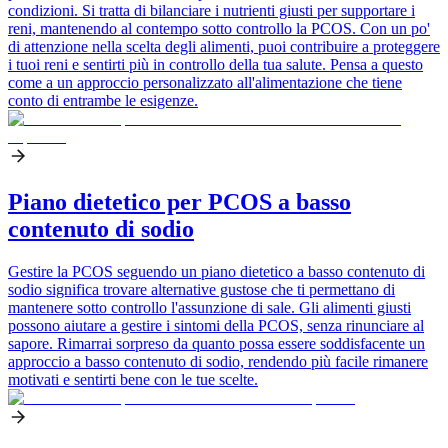
condizioni. Si tratta di bilanciare i nutrienti giusti per supportare i
reni, mantenendo al contempo sotto controllo la PCOS. Con un po'
di attenzione nella scelta degli alimenti, puoi contribuire a proteggere
i tuoi reni e sentirti più in controllo della tua salute. Pensa a questo
come a un approccio personalizzato all'alimentazione che tiene
conto di entrambe le esigenze.
Piano dietetico per PCOS a basso
contenuto di sodio
Gestire la PCOS seguendo un piano dietetico a basso contenuto di
sodio significa trovare alternative gustose che ti permettano di
mantenere sotto controllo l'assunzione di sale. Gli alimenti giusti
possono aiutare a gestire i sintomi della PCOS, senza rinunciare al
sapore. Rimarrai sorpreso da quanto possa essere soddisfacente un
approccio a basso contenuto di sodio, rendendo più facile rimanere
motivati e sentirti bene con le tue scelte.