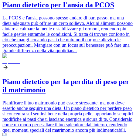
Piano dietetico per l'ansia da PCOS
La PCOS e l'ansia possono spesso andare di pari passo, ma una
dieta adeguata può offrire un certo sollievo. Alcuni alimenti possono
aiutare a calmare la mente e stabilizzare gli ormoni, rendendo più
facile gestire entrambe le condizioni. Si tratta di trovare conforto in
ciò che mangi, creando pasti che nutrano il corpo e allevino le
preoccupazioni. Mangiare con un focus sul benessere può fare una
grande differenza nella vita quotidiana.
Piano dietetico per la perdita di peso per
il matrimonio
Pianificare il tuo matrimonio può essere stressante, ma non deve
esserlo anche seguire una dieta. Un piano dietetico per perdere peso
si concentra sul sentirsi bene nella propria pelle, apportando semplici
modifiche ai pasti che ti lasciano energica e sicura di te. Consideralo
come un modo per esaltare il tuo splendore dall'interno, rendendo
quei momenti speciali del matrimonio ancora più indimenticabili.