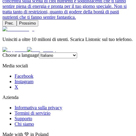
concentra sulla scelta di cibi nutrienti e soddisfacenti che ti fanno
sentire piena di energia e pronta per il tuo giorno speciale. Non si
tratta tanto di restrizioni, quanto di godere della bontà di pasti
nutrienti che ti fanno sentire fantastica.
Prec.
Prossimo
Unisciti a oltre 10 milioni di utenti. Scarica Listonic sul tuo telefono.
Choose a language
Media sociali
Facebook
Instagram
X
Azienda
Informativa sulla privacy
Termini di servizio
Supporto
Chi siamo
Made with
💚
in Poland