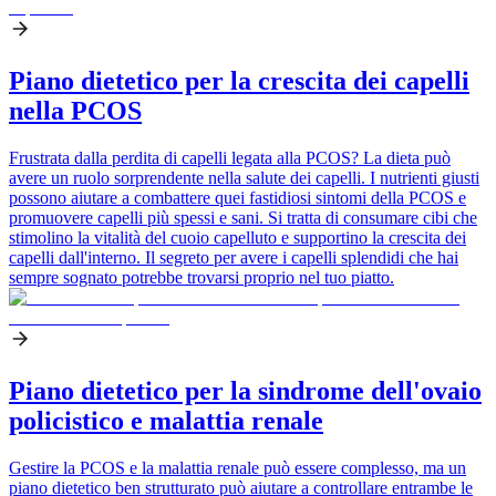
Piano dietetico per la crescita dei capelli
nella PCOS
Frustrata dalla perdita di capelli legata alla PCOS? La dieta può
avere un ruolo sorprendente nella salute dei capelli. I nutrienti giusti
possono aiutare a combattere quei fastidiosi sintomi della PCOS e
promuovere capelli più spessi e sani. Si tratta di consumare cibi che
stimolino la vitalità del cuoio capelluto e supportino la crescita dei
capelli dall'interno. Il segreto per avere i capelli splendidi che hai
sempre sognato potrebbe trovarsi proprio nel tuo piatto.
Piano dietetico per la sindrome dell'ovaio
policistico e malattia renale
Gestire la PCOS e la malattia renale può essere complesso, ma un
piano dietetico ben strutturato può aiutare a controllare entrambe le