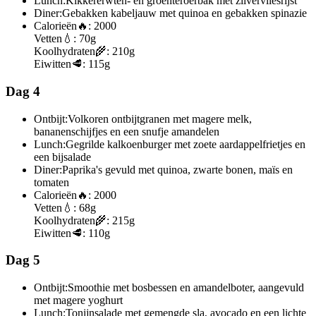
Lunch:
Kikkererwten- en groenteroerbak met zilvervliesrijst
Diner:
Gebakken kabeljauw met quinoa en gebakken spinazie
Calorieën
🔥:
2000
Vetten
💧:
70g
Koolhydraten
🌾:
210g
Eiwitten
🥩:
115g
Dag 4
Ontbijt:
Volkoren ontbijtgranen met magere melk,
bananenschijfjes en een snufje amandelen
Lunch:
Gegrilde kalkoenburger met zoete aardappelfrietjes en
een bijsalade
Diner:
Paprika's gevuld met quinoa, zwarte bonen, maïs en
tomaten
Calorieën
🔥:
2000
Vetten
💧:
68g
Koolhydraten
🌾:
215g
Eiwitten
🥩:
110g
Dag 5
Ontbijt:
Smoothie met bosbessen en amandelboter, aangevuld
met magere yoghurt
Lunch:
Tonijnsalade met gemengde sla, avocado en een lichte