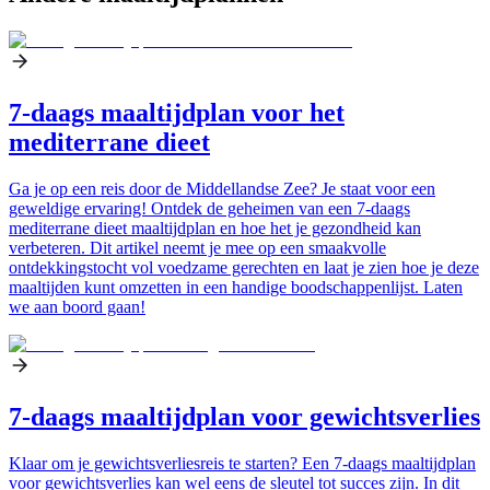
7-daags maaltijdplan voor het
mediterrane dieet
Ga je op een reis door de Middellandse Zee? Je staat voor een
geweldige ervaring! Ontdek de geheimen van een 7-daags
mediterrane dieet maaltijdplan en hoe het je gezondheid kan
verbeteren. Dit artikel neemt je mee op een smaakvolle
ontdekkingstocht vol voedzame gerechten en laat je zien hoe je deze
maaltijden kunt omzetten in een handige boodschappenlijst. Laten
we aan boord gaan!
7-daags maaltijdplan voor gewichtsverlies
Klaar om je gewichtsverliesreis te starten? Een 7-daags maaltijdplan
voor gewichtsverlies kan wel eens de sleutel tot succes zijn. In dit