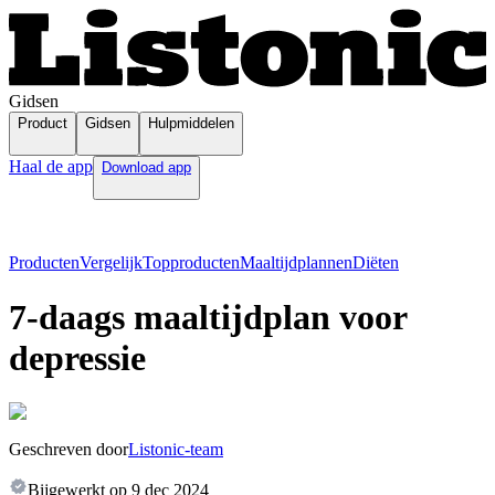
Gidsen
Product
Gidsen
Hulpmiddelen
Haal de app
Download app
Producten
Vergelijk
Topproducten
Maaltijdplannen
Diëten
7-daags maaltijdplan voor
depressie
Geschreven door
Listonic-team
Bijgewerkt op
9 dec 2024