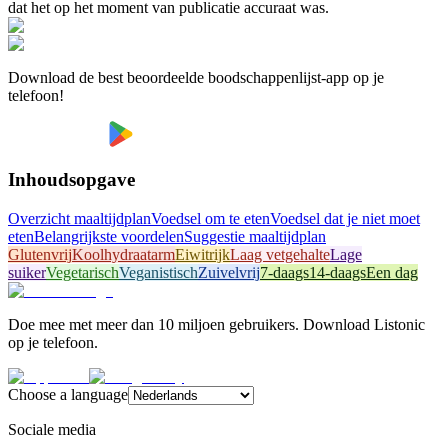
dat het op het moment van publicatie accuraat was.
Download de best beoordeelde boodschappenlijst-app op je
telefoon!
Inhoudsopgave
Overzicht maaltijdplan
Voedsel om te eten
Voedsel dat je niet moet
eten
Belangrijkste voordelen
Suggestie maaltijdplan
Glutenvrij
Koolhydraatarm
Eiwitrijk
Laag vetgehalte
Lage
suiker
Vegetarisch
Veganistisch
Zuivelvrij
7-daags
14-daags
Een dag
Doe mee met meer dan 10 miljoen gebruikers. Download Listonic
op je telefoon.
Choose a language
Sociale media