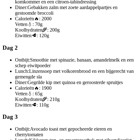
komkommer en een citroen-tahindressing
Diner:
Gebakken zalm met zoete aardappelpartjes en
gestoomde broccoli
Calorieën
🔥:
2000
Vetten
💧:
70g
Koolhydraten
🌾:
200g
Eiwitten
🥩:
120g
Dag 2
Ontbijt:
Smoothie met spinazie, banaan, amandelmelk en een
schep eiwitpoeder
Lunch:
Linzensoep met volkorenbrood en een bijgerecht van
gemengde sla
Diner:
Gegrilde kip met quinoa en geroosterde spruitjes
Calorieën
🔥:
1900
Vetten
💧:
65g
Koolhydraten
🌾:
210g
Eiwitten
🥩:
110g
Dag 3
Ontbijt:
Avocado toast met gepocheerde eieren en
cherrytomaten