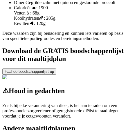
Diner:
Gegrilde zalm met quinoa en gestoomde broccoli
Calorieën
🔥:
1900
Vetten
💧:
68g
Koolhydraten
🌾:
205g
Eiwitten
🥩:
120g
Deze waarden zijn bij benadering en kunnen iets variëren op basis
van specifieke portiegroottes en bereidingsmethoden.
Download de GRATIS boodschappenlijst
voor dit maaltijdplan
Haal de boodschappenlijst op
⚠️
Houd in gedachten
Zoals bij elke verandering van dieet, is het aan te raden om een
professionele zorgverlener of geregistreerde diëtist te raadplegen
voordat je je eetgewoonten verandert.
Andere maaltijdplannen