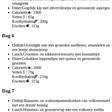
vinaigrette
Diner:
Gegrilde kip met zilvervliesrijst en geroosterde asperges
Calorieën
🔥:
1900
Vetten
💧:
65g
Koolhydraten
🌾:
200g
Eiwitten
🥩:
115g
Dag 6
Ontbijt:
Overnight oats met gesneden aardbeien, amandelen en
een beetje ahornsiroop
Lunch:
Groenten- en kikkererwtencurry met basmatirijst
Diner:
Gebakken kippendijen met quinoa en geroosterde
groenten
Calorieën
🔥:
2000
Vetten
💧:
70g
Koolhydraten
🌾:
210g
Eiwitten
🥩:
115g
Dag 7
Ontbijt:
Bananen- en walnootpannenkoeken van volkorenmeel
met een drizzle honing
Lunch:
Hummus- en groentewrap met een volkoren tortilla