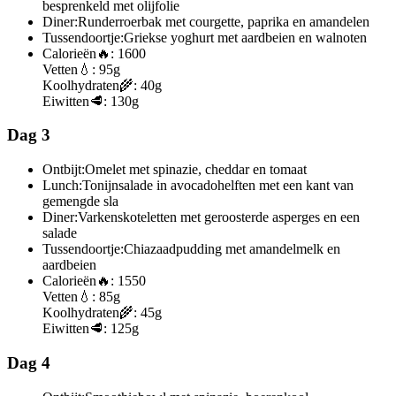
besprenkeld met olijfolie
Diner:
Runderroerbak met courgette, paprika en amandelen
Tussendoortje:
Griekse yoghurt met aardbeien en walnoten
Calorieën
🔥:
1600
Vetten
💧:
95g
Koolhydraten
🌾:
40g
Eiwitten
🥩:
130g
Dag 3
Ontbijt:
Omelet met spinazie, cheddar en tomaat
Lunch:
Tonijnsalade in avocadohelften met een kant van
gemengde sla
Diner:
Varkenskoteletten met geroosterde asperges en een
salade
Tussendoortje:
Chiazaadpudding met amandelmelk en
aardbeien
Calorieën
🔥:
1550
Vetten
💧:
85g
Koolhydraten
🌾:
45g
Eiwitten
🥩:
125g
Dag 4