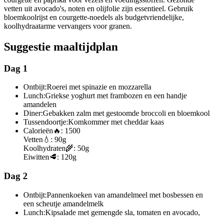
vetten uit avocado's, noten en olijfolie zijn essentieel. Gebruik
bloemkoolrijst en courgette-noedels als budgetvriendelijke,
koolhydraatarme vervangers voor granen.
Suggestie maaltijdplan
Dag 1
Ontbijt:
Roerei met spinazie en mozzarella
Lunch:
Griekse yoghurt met frambozen en een handje
amandelen
Diner:
Gebakken zalm met gestoomde broccoli en bloemkool
Tussendoortje:
Komkommer met cheddar kaas
Calorieën
🔥:
1500
Vetten
💧:
90g
Koolhydraten
🌾:
50g
Eiwitten
🥩:
120g
Dag 2
Ontbijt:
Pannenkoeken van amandelmeel met bosbessen en
een scheutje amandelmelk
Lunch:
Kipsalade met gemengde sla, tomaten en avocado,