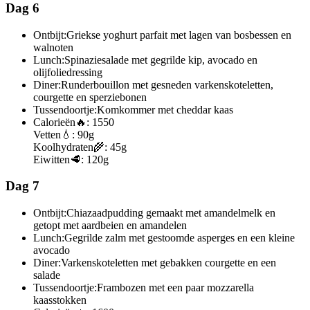
Dag 6
Ontbijt:
Griekse yoghurt parfait met lagen van bosbessen en
walnoten
Lunch:
Spinaziesalade met gegrilde kip, avocado en
olijfoliedressing
Diner:
Runderbouillon met gesneden varkenskoteletten,
courgette en sperziebonen
Tussendoortje:
Komkommer met cheddar kaas
Calorieën
🔥:
1550
Vetten
💧:
90g
Koolhydraten
🌾:
45g
Eiwitten
🥩:
120g
Dag 7
Ontbijt:
Chiazaadpudding gemaakt met amandelmelk en
getopt met aardbeien en amandelen
Lunch:
Gegrilde zalm met gestoomde asperges en een kleine
avocado
Diner:
Varkenskoteletten met gebakken courgette en een
salade
Tussendoortje:
Frambozen met een paar mozzarella
kaasstokken