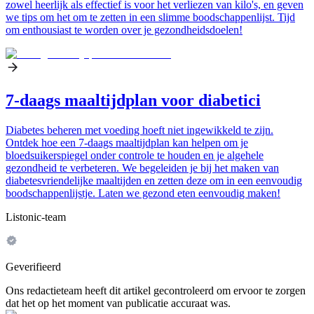
zowel heerlijk als effectief is voor het verliezen van kilo's, en geven
we tips om het om te zetten in een slimme boodschappenlijst. Tijd
om enthousiast te worden over je gezondheidsdoelen!
7-daags maaltijdplan voor diabetici
Diabetes beheren met voeding hoeft niet ingewikkeld te zijn.
Ontdek hoe een 7-daags maaltijdplan kan helpen om je
bloedsuikerspiegel onder controle te houden en je algehele
gezondheid te verbeteren. We begeleiden je bij het maken van
diabetesvriendelijke maaltijden en zetten deze om in een eenvoudig
boodschappenlijstje. Laten we gezond eten eenvoudig maken!
Listonic-team
Geverifieerd
Ons redactieteam heeft dit artikel gecontroleerd om ervoor te zorgen
dat het op het moment van publicatie accuraat was.