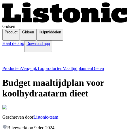
Gidsen
Product
Gidsen
Hulpmiddelen
Haal de app
Download app
Producten
Vergelijk
Topproducten
Maaltijdplannen
Diëten
Budget maaltijdplan voor
koolhydraatarm dieet
Geschreven door
Listonic-team
Bijgewerkt op
9 dec 2024