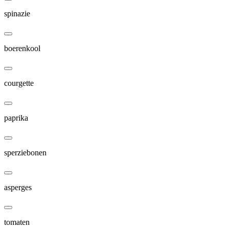
spinazie
boerenkool
courgette
paprika
sperziebonen
asperges
tomaten