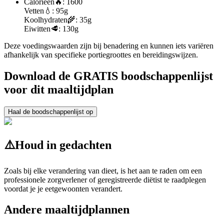
Calorieën
🔥:
1600
Vetten
💧:
95g
Koolhydraten
🌾:
35g
Eiwitten
🥩:
130g
Deze voedingswaarden zijn bij benadering en kunnen iets variëren
afhankelijk van specifieke portiegroottes en bereidingswijzen.
Download de GRATIS boodschappenlijst
voor dit maaltijdplan
Haal de boodschappenlijst op
⚠️
Houd in gedachten
Zoals bij elke verandering van dieet, is het aan te raden om een
professionele zorgverlener of geregistreerde diëtist te raadplegen
voordat je je eetgewoonten verandert.
Andere maaltijdplannen