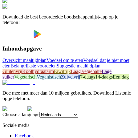
Download de best beoordeelde boodschappenlijst-app op je
telefoon!
Inhoudsopgave
Overzicht maaltijdplan
Voedsel om te eten
Voedsel dat je niet moet
eten
Belangrijkste voordelen
Suggestie maaltijdplan
Glutenvrij
Koolhydraatarm
Eiwitrijk
Laag vetgehalte
Lage
suiker
Vegetarisch
Veganistisch
Zuivelvrij
7-daags
14-daags
Een dag
Doe mee met meer dan 10 miljoen gebruikers. Download Listonic
op je telefoon.
Choose a language
Sociale media
Facebook