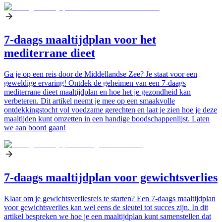
7-daags maaltijdplan voor het
mediterrane dieet
Ga je op een reis door de Middellandse Zee? Je staat voor een
geweldige ervaring! Ontdek de geheimen van een 7-daags
mediterrane dieet maaltijdplan en hoe het je gezondheid kan
verbeteren. Dit artikel neemt je mee op een smaakvolle
ontdekkingstocht vol voedzame gerechten en laat je zien hoe je deze
maaltijden kunt omzetten in een handige boodschappenlijst. Laten
we aan boord gaan!
7-daags maaltijdplan voor gewichtsverlies
Klaar om je gewichtsverliesreis te starten? Een 7-daags maaltijdplan
voor gewichtsverlies kan wel eens de sleutel tot succes zijn. In dit
artikel bespreken we hoe je een maaltijdplan kunt samenstellen dat