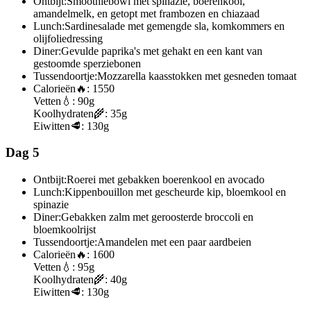
Ontbijt:
Smoothiebowl met spinazie, boerenkool,
amandelmelk, en getopt met frambozen en chiazaad
Lunch:
Sardinesalade met gemengde sla, komkommers en
olijfoliedressing
Diner:
Gevulde paprika's met gehakt en een kant van
gestoomde sperziebonen
Tussendoortje:
Mozzarella kaasstokken met gesneden tomaat
Calorieën
🔥:
1550
Vetten
💧:
90g
Koolhydraten
🌾:
35g
Eiwitten
🥩:
130g
Dag 5
Ontbijt:
Roerei met gebakken boerenkool en avocado
Lunch:
Kippenbouillon met gescheurde kip, bloemkool en
spinazie
Diner:
Gebakken zalm met geroosterde broccoli en
bloemkoolrijst
Tussendoortje:
Amandelen met een paar aardbeien
Calorieën
🔥:
1600
Vetten
💧:
95g
Koolhydraten
🌾:
40g
Eiwitten
🥩:
130g