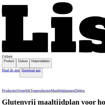
Gidsen
Product
Gidsen
Hulpmiddelen
Haal de app
Download app
Producten
Vergelijk
Topproducten
Maaltijdplannen
Diëten
Glutenvrij maaltijdplan voor h