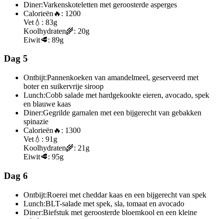
Diner:
Varkenskoteletten met geroosterde asperges
Calorieën
🔥:
1200
Vet
💧:
83g
Koolhydraten
🌾:
20g
Eiwit
🥩:
89g
Dag 5
Ontbijt:
Pannenkoeken van amandelmeel, geserveerd met
boter en suikervrije siroop
Lunch:
Cobb salade met hardgekookte eieren, avocado, spek
en blauwe kaas
Diner:
Gegrilde garnalen met een bijgerecht van gebakken
spinazie
Calorieën
🔥:
1300
Vet
💧:
91g
Koolhydraten
🌾:
21g
Eiwit
🥩:
95g
Dag 6
Ontbijt:
Roerei met cheddar kaas en een bijgerecht van spek
Lunch:
BLT-salade met spek, sla, tomaat en avocado
Diner:
Biefstuk met geroosterde bloemkool en een kleine