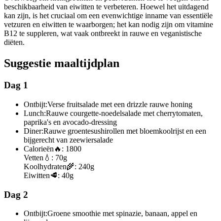
beschikbaarheid van eiwitten te verbeteren. Hoewel het uitdagend
kan zijn, is het cruciaal om een evenwichtige inname van essentiële
vetzuren en eiwitten te waarborgen; het kan nodig zijn om vitamine
B12 te suppleren, wat vaak ontbreekt in rauwe en veganistische
diëten.
Suggestie maaltijdplan
Dag 1
Ontbijt:
Verse fruitsalade met een drizzle rauwe honing
Lunch:
Rauwe courgette-noedelsalade met cherrytomaten,
paprika's en avocado-dressing
Diner:
Rauwe groentesushirollen met bloemkoolrijst en een
bijgerecht van zeewiersalade
Calorieën
🔥:
1800
Vetten
💧:
70g
Koolhydraten
🌾:
240g
Eiwitten
🥩:
40g
Dag 2
Ontbijt:
Groene smoothie met spinazie, banaan, appel en