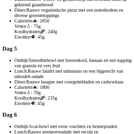
gekiemd graanbrood
Diner:
Rauwe veganistische pizza met een notenbodem en
diverse groentetoppings
Calorieën
🔥:
1850
Vetten
💧:
75g
Koolhydraten
🌾:
240g
Eiwitten
🥩:
45g
Dag 5
Ontbijt:
Smoothiebowl met boerenkool, banaan en een topping
van granola en vers fruit
Lunch:
Rauwe falafel met tahinisaus en een bijgerecht van
tabouleh-salade
Diner:
Rauwe lasagne met courgettebladen en cashewkaas
Calorieën
🔥:
1800
Vetten
💧:
70g
Koolhydraten
🌾:
235g
Eiwitten
🥩:
45g
Dag 6
Ontbijt:
Acai-bowl met verse vruchten en hennepzaden
Lunch:
Rauwe pompoensalade met rucola en