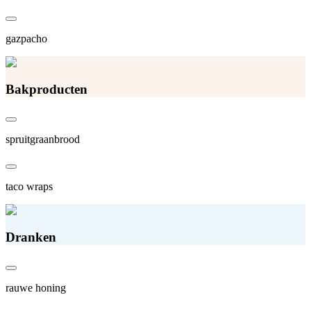
gazpacho
Bakproducten
spruitgraanbrood
taco wraps
Dranken
rauwe honing