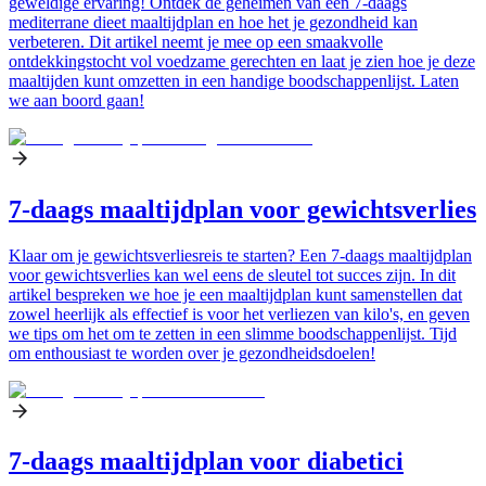
geweldige ervaring! Ontdek de geheimen van een 7-daags
mediterrane dieet maaltijdplan en hoe het je gezondheid kan
verbeteren. Dit artikel neemt je mee op een smaakvolle
ontdekkingstocht vol voedzame gerechten en laat je zien hoe je deze
maaltijden kunt omzetten in een handige boodschappenlijst. Laten
we aan boord gaan!
7-daags maaltijdplan voor gewichtsverlies
Klaar om je gewichtsverliesreis te starten? Een 7-daags maaltijdplan
voor gewichtsverlies kan wel eens de sleutel tot succes zijn. In dit
artikel bespreken we hoe je een maaltijdplan kunt samenstellen dat
zowel heerlijk als effectief is voor het verliezen van kilo's, en geven
we tips om het om te zetten in een slimme boodschappenlijst. Tijd
om enthousiast te worden over je gezondheidsdoelen!
7-daags maaltijdplan voor diabetici