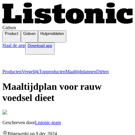
Gidsen
Product
Gidsen
Hulpmiddelen
Haal de app
Download app
Producten
Vergelijk
Topproducten
Maaltijdplannen
Diëten
Maaltijdplan voor rauw
voedsel dieet
Geschreven door
Listonic-team
Bijgewerkt op
9 dec 2024