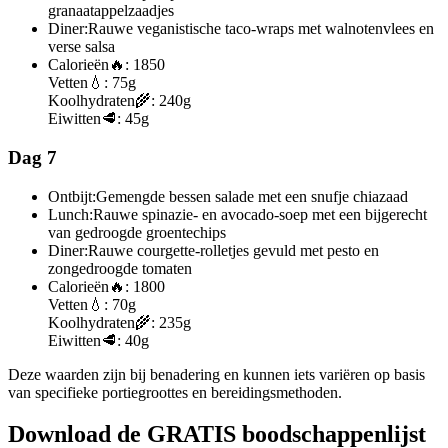
granaatappelzaadjes
Diner:
Rauwe veganistische taco-wraps met walnotenvlees en
verse salsa
Calorieën
🔥:
1850
Vetten
💧:
75g
Koolhydraten
🌾:
240g
Eiwitten
🥩:
45g
Dag 7
Ontbijt:
Gemengde bessen salade met een snufje chiazaad
Lunch:
Rauwe spinazie- en avocado-soep met een bijgerecht
van gedroogde groentechips
Diner:
Rauwe courgette-rolletjes gevuld met pesto en
zongedroogde tomaten
Calorieën
🔥:
1800
Vetten
💧:
70g
Koolhydraten
🌾:
235g
Eiwitten
🥩:
40g
Deze waarden zijn bij benadering en kunnen iets variëren op basis
van specifieke portiegroottes en bereidingsmethoden.
Download de GRATIS boodschappenlijst