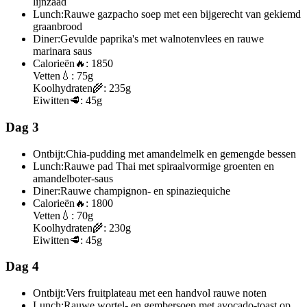
lijnzaad
Lunch:
Rauwe gazpacho soep met een bijgerecht van gekiemd
graanbrood
Diner:
Gevulde paprika's met walnotenvlees en rauwe
marinara saus
Calorieën
🔥:
1850
Vetten
💧:
75g
Koolhydraten
🌾:
235g
Eiwitten
🥩:
45g
Dag 3
Ontbijt:
Chia-pudding met amandelmelk en gemengde bessen
Lunch:
Rauwe pad Thai met spiraalvormige groenten en
amandelboter-saus
Diner:
Rauwe champignon- en spinaziequiche
Calorieën
🔥:
1800
Vetten
💧:
70g
Koolhydraten
🌾:
230g
Eiwitten
🥩:
45g
Dag 4
Ontbijt:
Vers fruitplateau met een handvol rauwe noten
Lunch:
Rauwe wortel- en gembersoep met avocado-toast op