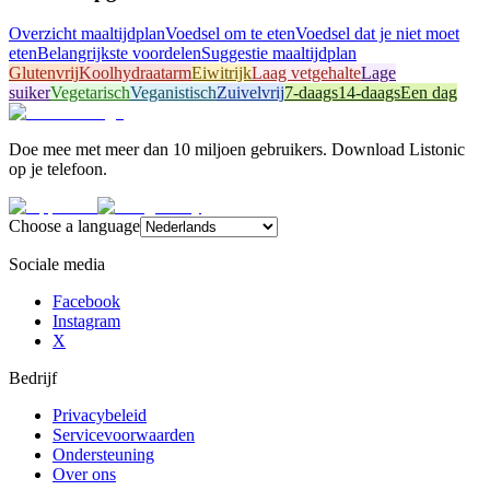
Overzicht maaltijdplan
Voedsel om te eten
Voedsel dat je niet moet
eten
Belangrijkste voordelen
Suggestie maaltijdplan
Glutenvrij
Koolhydraatarm
Eiwitrijk
Laag vetgehalte
Lage
suiker
Vegetarisch
Veganistisch
Zuivelvrij
7-daags
14-daags
Een dag
Doe mee met meer dan 10 miljoen gebruikers. Download Listonic
op je telefoon.
Choose a language
Sociale media
Facebook
Instagram
X
Bedrijf
Privacybeleid
Servicevoorwaarden
Ondersteuning
Over ons