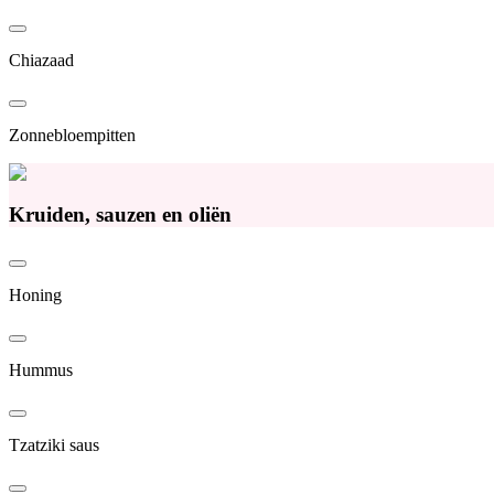
Chiazaad
Zonnebloempitten
Kruiden, sauzen en oliën
Honing
Hummus
Tzatziki saus