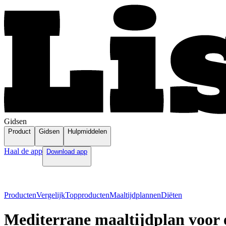
Gidsen
Product
Gidsen
Hulpmiddelen
Haal de app
Download app
Producten
Vergelijk
Topproducten
Maaltijdplannen
Diëten
Mediterrane maaltijdplan voor 