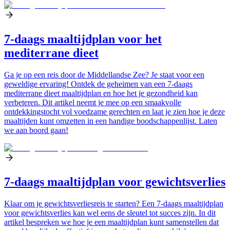
7-daags maaltijdplan voor het
mediterrane dieet
Ga je op een reis door de Middellandse Zee? Je staat voor een
geweldige ervaring! Ontdek de geheimen van een 7-daags
mediterrane dieet maaltijdplan en hoe het je gezondheid kan
verbeteren. Dit artikel neemt je mee op een smaakvolle
ontdekkingstocht vol voedzame gerechten en laat je zien hoe je deze
maaltijden kunt omzetten in een handige boodschappenlijst. Laten
we aan boord gaan!
7-daags maaltijdplan voor gewichtsverlies
Klaar om je gewichtsverliesreis te starten? Een 7-daags maaltijdplan
voor gewichtsverlies kan wel eens de sleutel tot succes zijn. In dit
artikel bespreken we hoe je een maaltijdplan kunt samenstellen dat