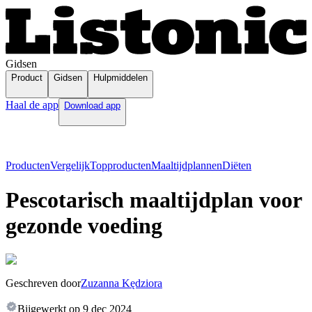
Gidsen
Product
Gidsen
Hulpmiddelen
Haal de app
Download app
Producten
Vergelijk
Topproducten
Maaltijdplannen
Diëten
Pescotarisch maaltijdplan voor
gezonde voeding
Geschreven door
Zuzanna Kędziora
Bijgewerkt op
9 dec 2024