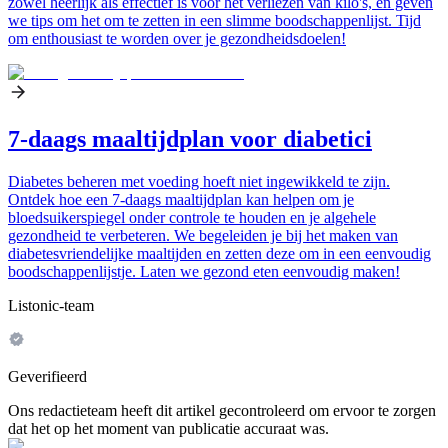
zowel heerlijk als effectief is voor het verliezen van kilo's, en geven
we tips om het om te zetten in een slimme boodschappenlijst. Tijd
om enthousiast te worden over je gezondheidsdoelen!
7-daags maaltijdplan voor diabetici
Diabetes beheren met voeding hoeft niet ingewikkeld te zijn.
Ontdek hoe een 7-daags maaltijdplan kan helpen om je
bloedsuikerspiegel onder controle te houden en je algehele
gezondheid te verbeteren. We begeleiden je bij het maken van
diabetesvriendelijke maaltijden en zetten deze om in een eenvoudig
boodschappenlijstje. Laten we gezond eten eenvoudig maken!
Listonic-team
Geverifieerd
Ons redactieteam heeft dit artikel gecontroleerd om ervoor te zorgen
dat het op het moment van publicatie accuraat was.