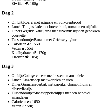
Eiwitten
🥩:
100g
Dag 2
Ontbijt:
Roerei met spinazie en volkorenbrood
Lunch:
Tonijnsalade met boerenkool, tomaten en olijfolie
Diner:
Gegrilde kabeljauw met zilvervliesrijst en gebakken
courgette
Tussendoortje:
Banaan met Griekse yoghurt
Calorieën
🔥:
1550
Vetten
💧:
55g
Koolhydraten
🌾:
170g
Eiwitten
🥩:
105g
Dag 3
Ontbijt:
Cottage cheese met bessen en amandelen
Lunch:
Linzensoep met wortelen en uien
Diner:
Garnalenroerbak met paprika, champignons en
zilvervliesrijst
Tussendoortje:
Sinaasappelschijfjes met een handvol
amandelen
Calorieën
🔥:
1650
Vetten
💧:
58g