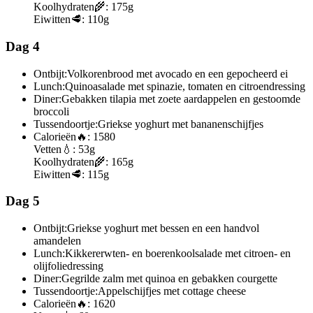
Koolhydraten
🌾:
175g
Eiwitten
🥩:
110g
Dag 4
Ontbijt:
Volkorenbrood met avocado en een gepocheerd ei
Lunch:
Quinoasalade met spinazie, tomaten en citroendressing
Diner:
Gebakken tilapia met zoete aardappelen en gestoomde
broccoli
Tussendoortje:
Griekse yoghurt met bananenschijfjes
Calorieën
🔥:
1580
Vetten
💧:
53g
Koolhydraten
🌾:
165g
Eiwitten
🥩:
115g
Dag 5
Ontbijt:
Griekse yoghurt met bessen en een handvol
amandelen
Lunch:
Kikkererwten- en boerenkoolsalade met citroen- en
olijfoliedressing
Diner:
Gegrilde zalm met quinoa en gebakken courgette
Tussendoortje:
Appelschijfjes met cottage cheese
Calorieën
🔥:
1620