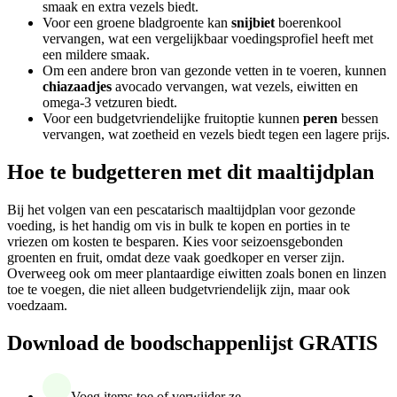
smaak en extra vezels biedt.
Voor een groene bladgroente kan
snijbiet
boerenkool
vervangen, wat een vergelijkbaar voedingsprofiel heeft met
een mildere smaak.
Om een andere bron van gezonde vetten in te voeren, kunnen
chiazaadjes
avocado vervangen, wat vezels, eiwitten en
omega-3 vetzuren biedt.
Voor een budgetvriendelijke fruitoptie kunnen
peren
bessen
vervangen, wat zoetheid en vezels biedt tegen een lagere prijs.
Hoe te budgetteren met dit maaltijdplan
Bij het volgen van een pescatarisch maaltijdplan voor gezonde
voeding, is het handig om vis in bulk te kopen en porties in te
vriezen om kosten te besparen. Kies voor seizoensgebonden
groenten en fruit, omdat deze vaak goedkoper en verser zijn.
Overweeg ook om meer plantaardige eiwitten zoals bonen en linzen
toe te voegen, die niet alleen budgetvriendelijk zijn, maar ook
voedzaam.
Download de boodschappenlijst GRATIS
Voeg items toe of verwijder ze