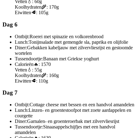
Vetten
💧:
60g
Koolhydraten
🌾:
170g
Eiwitten
🥩:
105g
Dag 6
Ontbijt:
Roerei met spinazie en volkorenbrood
Lunch:
Tonijnsalade met gemengde sla, paprika en olijfolie
Diner:
Gebakken kabeljauw met zilvervliesrijst en gestoomde
wortelen
Tussendoortje:
Banaan met Griekse yoghurt
Calorieën
🔥:
1570
Vetten
💧:
55g
Koolhydraten
🌾:
160g
Eiwitten
🥩:
110g
Dag 7
Ontbijt:
Cottage cheese met bessen en een handvol amandelen
Lunch:
Linzen- en groentestoofpot met zoete aardappelen en
courgette
Diner:
Garnalen- en groenteroerbak met zilvervliesrijst
Tussendoortje:
Sinaasappelschijfjes met een handvol
amandelen
Calorieën
🔥:
1630