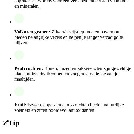
paprika's en wortels voor een verscheidenheid aan vitaminen
en mineralen.
Volkoren granen:
Zilvervliesrijst, quinoa en havermout
bieden belangrijke vezels en helpen je langer verzadigd te
blijven.
Peulvruchten:
Bonen, linzen en kikkererwten zijn geweldige
plantaardige eiwitbronnen en voegen variatie toe aan je
maaltijden.
Fruit:
Bessen, appels en citrusvruchten bieden natuurlijke
zoetheid en zitten boordevol antioxidanten.
✅
Tip