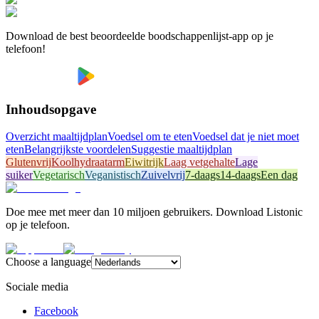
Download de best beoordeelde boodschappenlijst-app op je
telefoon!
Inhoudsopgave
Overzicht maaltijdplan
Voedsel om te eten
Voedsel dat je niet moet
eten
Belangrijkste voordelen
Suggestie maaltijdplan
Glutenvrij
Koolhydraatarm
Eiwitrijk
Laag vetgehalte
Lage
suiker
Vegetarisch
Veganistisch
Zuivelvrij
7-daags
14-daags
Een dag
Doe mee met meer dan 10 miljoen gebruikers. Download Listonic
op je telefoon.
Choose a language
Sociale media
Facebook