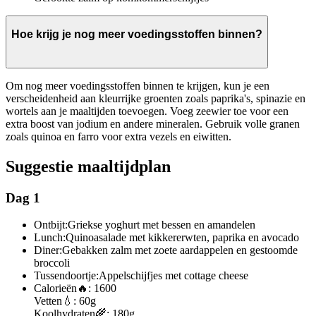
Hoe krijg je nog meer voedingsstoffen binnen?
Om nog meer voedingsstoffen binnen te krijgen, kun je een
verscheidenheid aan kleurrijke groenten zoals paprika's, spinazie en
wortels aan je maaltijden toevoegen. Voeg zeewier toe voor een
extra boost van jodium en andere mineralen. Gebruik volle granen
zoals quinoa en farro voor extra vezels en eiwitten.
Suggestie maaltijdplan
Dag 1
Ontbijt:
Griekse yoghurt met bessen en amandelen
Lunch:
Quinoasalade met kikkererwten, paprika en avocado
Diner:
Gebakken zalm met zoete aardappelen en gestoomde
broccoli
Tussendoortje:
Appelschijfjes met cottage cheese
Calorieën
🔥:
1600
Vetten
💧:
60g
Koolhydraten
🌾:
180g