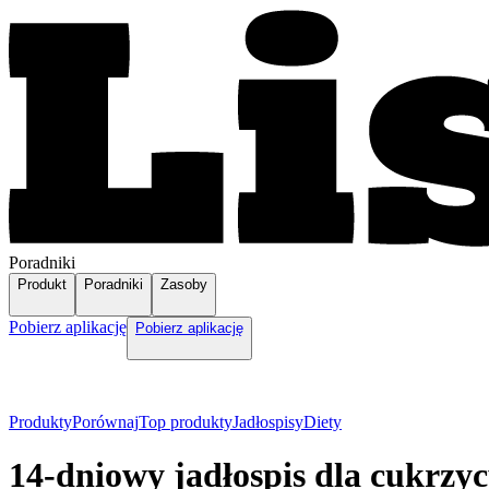
Poradniki
Produkt
Poradniki
Zasoby
Pobierz aplikację
Pobierz aplikację
Produkty
Porównaj
Top produkty
Jadłospisy
Diety
14-dniowy jadłospis dla cukrzyc