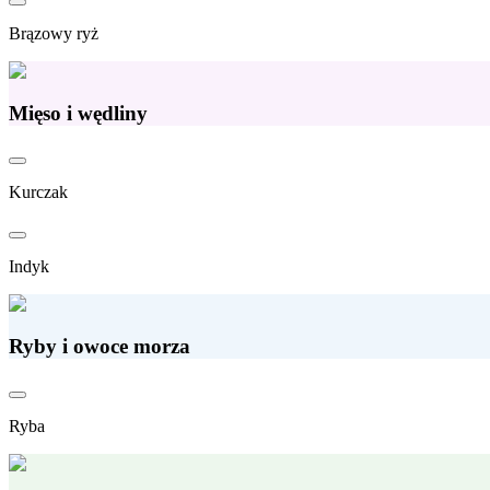
Brązowy ryż
Mięso i wędliny
Kurczak
Indyk
Ryby i owoce morza
Ryba