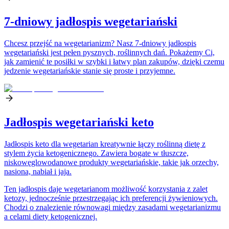
7-dniowy jadłospis wegetariański
Chcesz przejść na wegetarianizm? Nasz 7-dniowy jadłospis
wegetariański jest pełen pysznych, roślinnych dań. Pokażemy Ci,
jak zamienić te posiłki w szybki i łatwy plan zakupów, dzięki czemu
jedzenie wegetariańskie stanie się proste i przyjemne.
Jadłospis wegetariański keto
Jadłospis keto dla wegetarian kreatywnie łączy roślinną dietę z
stylem życia ketogenicznego. Zawiera bogate w tłuszcze,
niskowęglowodanowe produkty wegetariańskie, takie jak orzechy,
nasiona, nabiał i jaja.
Ten jadłospis daje wegetarianom możliwość korzystania z zalet
ketozy, jednocześnie przestrzegając ich preferencji żywieniowych.
Chodzi o znalezienie równowagi między zasadami wegetarianizmu
a celami diety ketogenicznej.