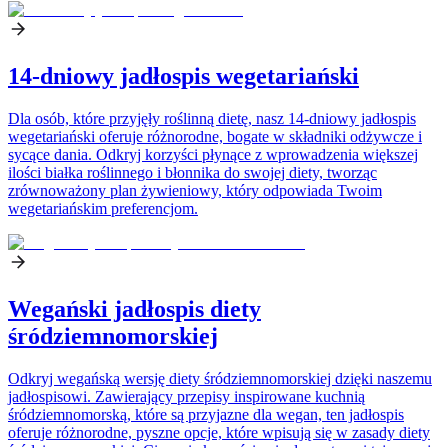
14-dniowy jadłospis wegetariański
Dla osób, które przyjęły roślinną dietę, nasz 14-dniowy jadłospis
wegetariański oferuje różnorodne, bogate w składniki odżywcze i
sycące dania. Odkryj korzyści płynące z wprowadzenia większej
ilości białka roślinnego i błonnika do swojej diety, tworząc
zrównoważony plan żywieniowy, który odpowiada Twoim
wegetariańskim preferencjom.
Wegański jadłospis diety
śródziemnomorskiej
Odkryj wegańską wersję diety śródziemnomorskiej dzięki naszemu
jadłospisowi. Zawierający przepisy inspirowane kuchnią
śródziemnomorską, które są przyjazne dla wegan, ten jadłospis
oferuje różnorodne, pyszne opcje, które wpisują się w zasady diety