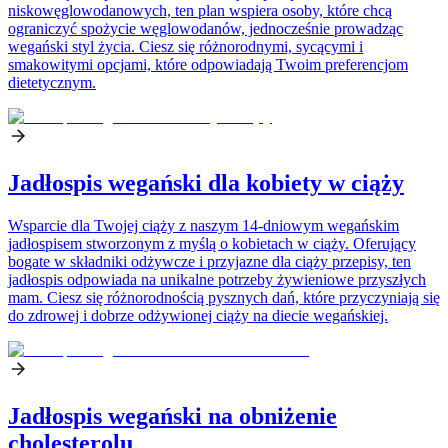
niskowęglowodanowych, ten plan wspiera osoby, które chcą
ograniczyć spożycie węglowodanów, jednocześnie prowadząc
wegański styl życia. Ciesz się różnorodnymi, sycącymi i
smakowitymi opcjami, które odpowiadają Twoim preferencjom
dietetycznym.
Jadłospis wegański dla kobiety w ciąży
Wsparcie dla Twojej ciąży z naszym 14-dniowym wegańskim
jadłospisem stworzonym z myślą o kobietach w ciąży. Oferujący
bogate w składniki odżywcze i przyjazne dla ciąży przepisy, ten
jadłospis odpowiada na unikalne potrzeby żywieniowe przyszłych
mam. Ciesz się różnorodnością pysznych dań, które przyczyniają się
do zdrowej i dobrze odżywionej ciąży na diecie wegańskiej.
Jadłospis wegański na obniżenie
cholesterolu