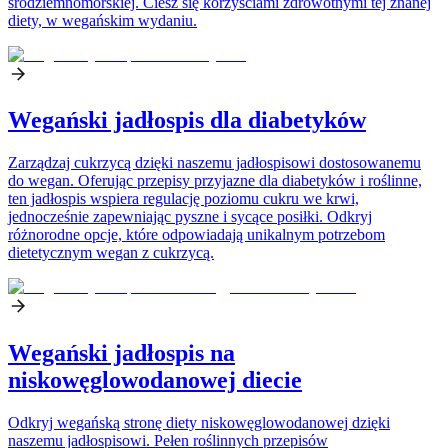
śródziemnomorskiej. Ciesz się korzyściami zdrowotnymi tej znanej
diety, w wegańskim wydaniu.
Wegański jadłospis dla diabetyków
Zarządzaj cukrzycą dzięki naszemu jadłospisowi dostosowanemu
do wegan. Oferując przepisy przyjazne dla diabetyków i roślinne,
ten jadłospis wspiera regulację poziomu cukru we krwi,
jednocześnie zapewniając pyszne i sycące posiłki. Odkryj
różnorodne opcje, które odpowiadają unikalnym potrzebom
dietetycznym wegan z cukrzycą.
Wegański jadłospis na
niskowęglowodanowej diecie
Odkryj wegańską stronę diety niskowęglowodanowej dzięki
naszemu jadłospisowi. Pełen roślinnych przepisów