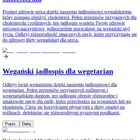
Promuj zdrowie serca dzięki naszemu jadłospisowi wegańskiemu,
który pomaga obniżyć cholesterol. Pełen przepisów przyjaznych dla
cholesterolu i roślinnych, ten jadłospis wspiera Twoje zdrowie
sercowo-naczyniowe, jednocześnie pozwalając na wegański styl
życia. Odkryj różnorodność smacznych opcji, które przyczyniają się
do zdrowej diety wegańskiej dla serca.
Wegański jadłospis dla wegetarian
Odkryj świat weganizmu dzięki naszemu jadłospisowi dla
wegetarian. Pełen przepisów przyjaznych roślinnym i
wegetariańskim daniom, ten jadłospis oferuje różnorodne i
smakowite opcje dla osób, które przechodzą na weganizm lub go
eksplorują. Ciesz się korzyściami płynącymi z diety opartej na
roślinach, delektując się różnorodnymi pysznymi posiłkami.
Poprz.
Dalej