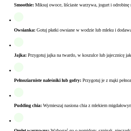
Smoothie:
Miksuj owoce, liściaste warzywa, jogurt i odrobin
Owsianka:
Gotuj płatki owsiane w wodzie lub mleku i dodawaj
Jajka:
Przygotuj jajka na twardo, w koszulce lub jajecznicę jak
Pełnoziarniste naleśniki lub gofry:
Przygotuj je z mąki pełnoz
Pudding chia:
Wymieszaj nasiona chia z mlekiem migdałowym 
Omlet warzywny:
Wzbogać go o pomidory, szpinak, pieczarki