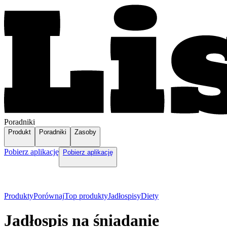
Poradniki
Produkt
Poradniki
Zasoby
Pobierz aplikację
Pobierz aplikację
Produkty
Porównaj
Top produkty
Jadłospisy
Diety
Jadłospis na śniadanie