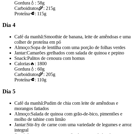
Gordura
💧:
58g
Carboidratos
🌾:
215g
Proteína
🥩:
115g
Dia 4
Café da manhã:
Smoothie de banana, leite de amêndoas e uma
colher de proteína em pó
Almoço:
Sopa de lentilha com uma porção de folhas verdes
Jantar:
Camarões grelhados com salada de quinoa e pepino
Snack:
Palitos de cenoura com homus
Calorias
🔥:
1800
Gordura
💧:
60g
Carboidratos
🌾:
205g
Proteína
🥩:
110g
Dia 5
Café da manhã:
Pudim de chia com leite de amêndoas e
morangos fatiados
Almoço:
Salada de quinoa com grão-de-bico, pimentões e
molho de tahine com limão
Jantar:
Stir-fry de carne com uma variedade de legumes e arroz
integral