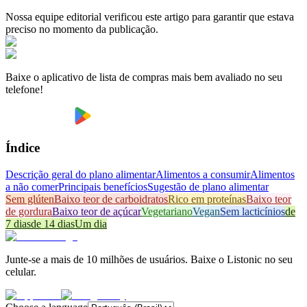
Nossa equipe editorial verificou este artigo para garantir que estava
preciso no momento da publicação.
Baixe o aplicativo de lista de compras mais bem avaliado no seu
telefone!
Índice
Descrição geral do plano alimentar
Alimentos a consumir
Alimentos
a não comer
Principais benefícios
Sugestão de plano alimentar
Sem glúten
Baixo teor de carboidratos
Rico em proteínas
Baixo teor
de gordura
Baixo teor de açúcar
Vegetariano
Vegan
Sem lacticínios
de
7 dias
de 14 dias
Um dia
Junte-se a mais de 10 milhões de usuários. Baixe o Listonic no seu
celular.