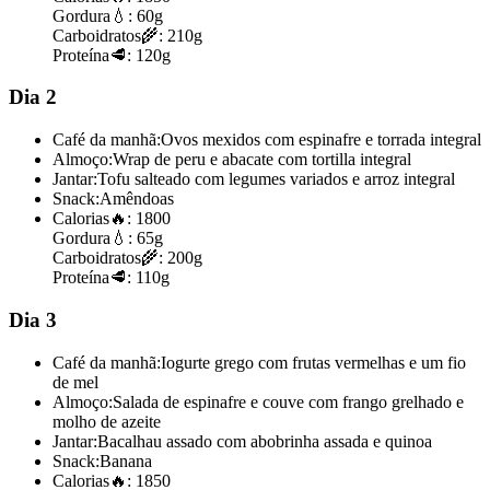
Gordura
💧:
60g
Carboidratos
🌾:
210g
Proteína
🥩:
120g
Dia 2
Café da manhã:
Ovos mexidos com espinafre e torrada integral
Almoço:
Wrap de peru e abacate com tortilla integral
Jantar:
Tofu salteado com legumes variados e arroz integral
Snack:
Amêndoas
Calorias
🔥:
1800
Gordura
💧:
65g
Carboidratos
🌾:
200g
Proteína
🥩:
110g
Dia 3
Café da manhã:
Iogurte grego com frutas vermelhas e um fio
de mel
Almoço:
Salada de espinafre e couve com frango grelhado e
molho de azeite
Jantar:
Bacalhau assado com abobrinha assada e quinoa
Snack:
Banana
Calorias
🔥:
1850