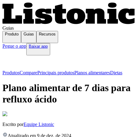
Guias
Produto
Guias
Recursos
Pegue o app
Baixar app
Produtos
Compare
Principais produtos
Planos alimentares
Dietas
Plano alimentar de 7 dias para
refluxo ácido
Escrito por
Equipe Listonic
Atualizado em
9 de dez. de 2024