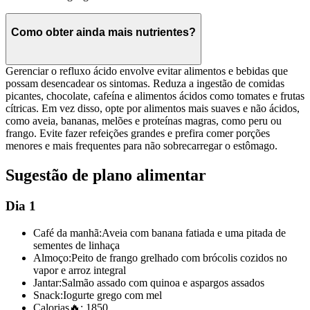
Como obter ainda mais nutrientes?
Gerenciar o refluxo ácido envolve evitar alimentos e bebidas que
possam desencadear os sintomas. Reduza a ingestão de comidas
picantes, chocolate, cafeína e alimentos ácidos como tomates e frutas
cítricas. Em vez disso, opte por alimentos mais suaves e não ácidos,
como aveia, bananas, melões e proteínas magras, como peru ou
frango. Evite fazer refeições grandes e prefira comer porções
menores e mais frequentes para não sobrecarregar o estômago.
Sugestão de plano alimentar
Dia 1
Café da manhã:
Aveia com banana fatiada e uma pitada de
sementes de linhaça
Almoço:
Peito de frango grelhado com brócolis cozidos no
vapor e arroz integral
Jantar:
Salmão assado com quinoa e aspargos assados
Snack:
Iogurte grego com mel
Calorias
🔥:
1850