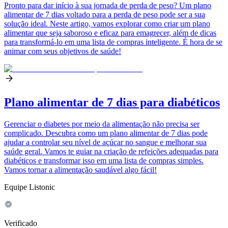
Pronto para dar início à sua jornada de perda de peso? Um plano
alimentar de 7 dias voltado para a perda de peso pode ser a sua
solução ideal. Neste artigo, vamos explorar como criar um plano
alimentar que seja saboroso e eficaz para emagrecer, além de dicas
para transformá-lo em uma lista de compras inteligente. É hora de se
animar com seus objetivos de saúde!
Plano alimentar de 7 dias para diabéticos
Gerenciar o diabetes por meio da alimentação não precisa ser
complicado. Descubra como um plano alimentar de 7 dias pode
ajudar a controlar seu nível de açúcar no sangue e melhorar sua
saúde geral. Vamos te guiar na criação de refeições adequadas para
diabéticos e transformar isso em uma lista de compras simples.
Vamos tornar a alimentação saudável algo fácil!
Equipe Listonic
Verificado