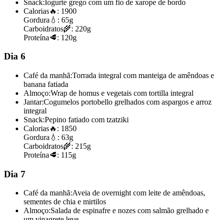
Snack:
Iogurte grego com um fio de xarope de bordo
Calorias
🔥:
1900
Gordura
💧:
65g
Carboidratos
🌾:
220g
Proteína
🥩:
120g
Dia 6
Café da manhã:
Torrada integral com manteiga de amêndoas e
banana fatiada
Almoço:
Wrap de homus e vegetais com tortilla integral
Jantar:
Cogumelos portobello grelhados com aspargos e arroz
integral
Snack:
Pepino fatiado com tzatziki
Calorias
🔥:
1850
Gordura
💧:
63g
Carboidratos
🌾:
215g
Proteína
🥩:
115g
Dia 7
Café da manhã:
Aveia de overnight com leite de amêndoas,
sementes de chia e mirtilos
Almoço:
Salada de espinafre e nozes com salmão grelhado e
um vinagrete leve