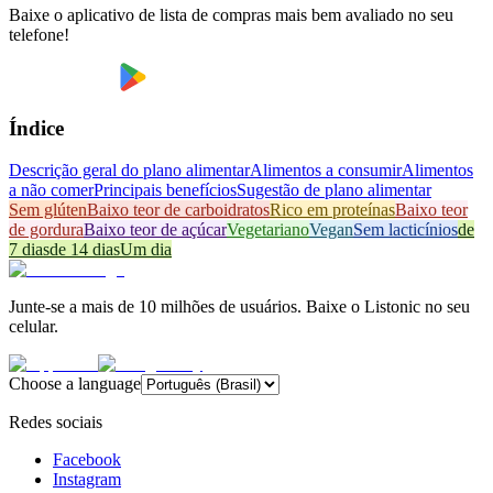
Baixe o aplicativo de lista de compras mais bem avaliado no seu
telefone!
Índice
Descrição geral do plano alimentar
Alimentos a consumir
Alimentos
a não comer
Principais benefícios
Sugestão de plano alimentar
Sem glúten
Baixo teor de carboidratos
Rico em proteínas
Baixo teor
de gordura
Baixo teor de açúcar
Vegetariano
Vegan
Sem lacticínios
de
7 dias
de 14 dias
Um dia
Junte-se a mais de 10 milhões de usuários. Baixe o Listonic no seu
celular.
Choose a language
Redes sociais
Facebook
Instagram