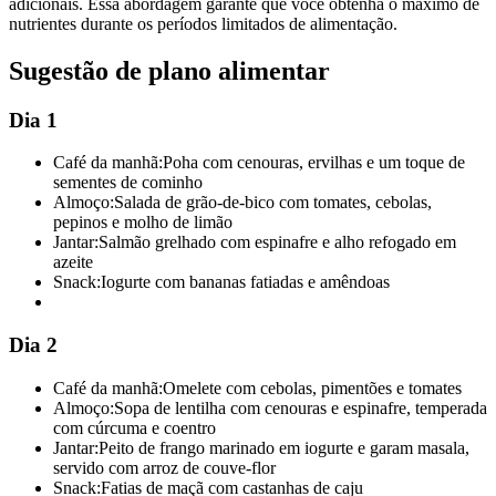
adicionais. Essa abordagem garante que você obtenha o máximo de
nutrientes durante os períodos limitados de alimentação.
Sugestão de plano alimentar
Dia 1
Café da manhã:
Poha com cenouras, ervilhas e um toque de
sementes de cominho
Almoço:
Salada de grão-de-bico com tomates, cebolas,
pepinos e molho de limão
Jantar:
Salmão grelhado com espinafre e alho refogado em
azeite
Snack:
Iogurte com bananas fatiadas e amêndoas
Dia 2
Café da manhã:
Omelete com cebolas, pimentões e tomates
Almoço:
Sopa de lentilha com cenouras e espinafre, temperada
com cúrcuma e coentro
Jantar:
Peito de frango marinado em iogurte e garam masala,
servido com arroz de couve-flor
Snack:
Fatias de maçã com castanhas de caju