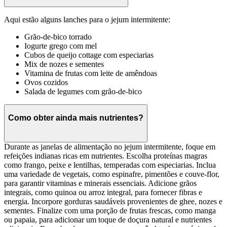
Aqui estão alguns lanches para o jejum intermitente:
Grão-de-bico torrado
Iogurte grego com mel
Cubos de queijo cottage com especiarias
Mix de nozes e sementes
Vitamina de frutas com leite de amêndoas
Ovos cozidos
Salada de legumes com grão-de-bico
Como obter ainda mais nutrientes?
Durante as janelas de alimentação no jejum intermitente, foque em
refeições indianas ricas em nutrientes. Escolha proteínas magras
como frango, peixe e lentilhas, temperadas com especiarias. Inclua
uma variedade de vegetais, como espinafre, pimentões e couve-flor,
para garantir vitaminas e minerais essenciais. Adicione grãos
integrais, como quinoa ou arroz integral, para fornecer fibras e
energia. Incorpore gorduras saudáveis provenientes de ghee, nozes e
sementes. Finalize com uma porção de frutas frescas, como manga
ou papaia, para adicionar um toque de doçura natural e nutrientes