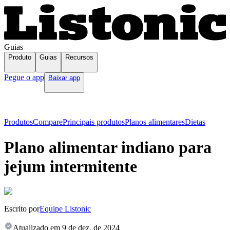
Guias
Produto
Guias
Recursos
Pegue o app
Baixar app
Produtos
Compare
Principais produtos
Planos alimentares
Dietas
Plano alimentar indiano para
jejum intermitente
Escrito por
Equipe Listonic
Atualizado em
9 de dez. de 2024