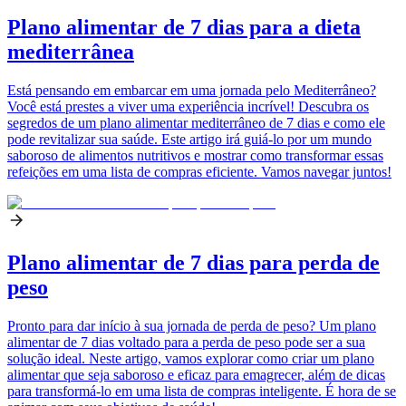
Plano alimentar de 7 dias para a dieta
mediterrânea
Está pensando em embarcar em uma jornada pelo Mediterrâneo?
Você está prestes a viver uma experiência incrível! Descubra os
segredos de um plano alimentar mediterrâneo de 7 dias e como ele
pode revitalizar sua saúde. Este artigo irá guiá-lo por um mundo
saboroso de alimentos nutritivos e mostrar como transformar essas
refeições em uma lista de compras eficiente. Vamos navegar juntos!
Plano alimentar de 7 dias para perda de
peso
Pronto para dar início à sua jornada de perda de peso? Um plano
alimentar de 7 dias voltado para a perda de peso pode ser a sua
solução ideal. Neste artigo, vamos explorar como criar um plano
alimentar que seja saboroso e eficaz para emagrecer, além de dicas
para transformá-lo em uma lista de compras inteligente. É hora de se