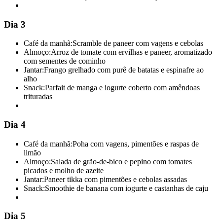
Dia 3
Café da manhã:
Scramble de paneer com vagens e cebolas
Almoço:
Arroz de tomate com ervilhas e paneer, aromatizado
com sementes de cominho
Jantar:
Frango grelhado com purê de batatas e espinafre ao
alho
Snack:
Parfait de manga e iogurte coberto com amêndoas
trituradas
Dia 4
Café da manhã:
Poha com vagens, pimentões e raspas de
limão
Almoço:
Salada de grão-de-bico e pepino com tomates
picados e molho de azeite
Jantar:
Paneer tikka com pimentões e cebolas assadas
Snack:
Smoothie de banana com iogurte e castanhas de caju
Dia 5