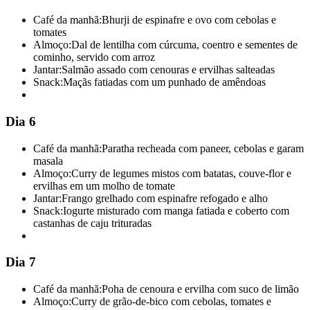
Café da manhã:
Bhurji de espinafre e ovo com cebolas e
tomates
Almoço:
Dal de lentilha com cúrcuma, coentro e sementes de
cominho, servido com arroz
Jantar:
Salmão assado com cenouras e ervilhas salteadas
Snack:
Maçãs fatiadas com um punhado de amêndoas
Dia 6
Café da manhã:
Paratha recheada com paneer, cebolas e garam
masala
Almoço:
Curry de legumes mistos com batatas, couve-flor e
ervilhas em um molho de tomate
Jantar:
Frango grelhado com espinafre refogado e alho
Snack:
Iogurte misturado com manga fatiada e coberto com
castanhas de caju trituradas
Dia 7
Café da manhã:
Poha de cenoura e ervilha com suco de limão
Almoço:
Curry de grão-de-bico com cebolas, tomates e