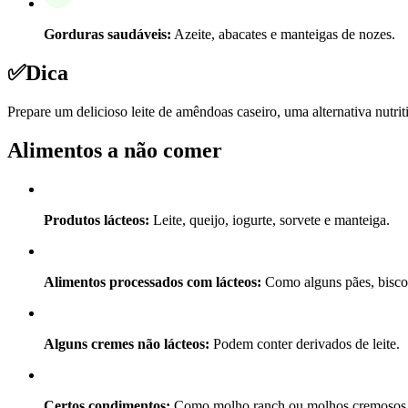
Gorduras saudáveis:
Azeite, abacates e manteigas de nozes.
✅
Dica
Prepare um delicioso leite de amêndoas caseiro, uma alternativa nutritiv
Alimentos a não comer
Produtos lácteos:
Leite, queijo, iogurte, sorvete e manteiga.
Alimentos processados com lácteos:
Como alguns pães, biscoi
Alguns cremes não lácteos:
Podem conter derivados de leite.
Certos condimentos:
Como molho ranch ou molhos cremosos