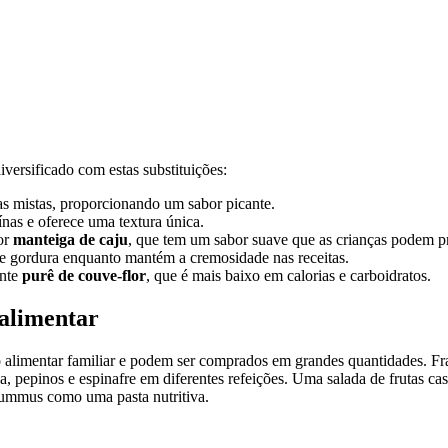
iversificado com estas substituições:
s mistas, proporcionando um sabor picante.
ínas e oferece uma textura única.
or
manteiga de caju
, que tem um sabor suave que as crianças podem pr
de gordura enquanto mantém a cremosidade nas receitas.
ente
purê de couve-flor
, que é mais baixo em calorias e carboidratos.
alimentar
o alimentar familiar e podem ser comprados em grandes quantidades. Fr
a, pepinos e espinafre em diferentes refeições. Uma salada de frutas c
hummus como uma pasta nutritiva.