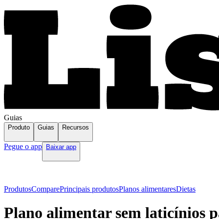
Guias
Produto
Guias
Recursos
Pegue o app
Baixar app
Produtos
Compare
Principais produtos
Planos alimentares
Dietas
Plano alimentar sem laticínios p