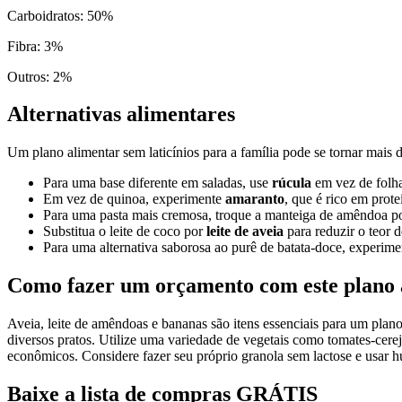
Carboidratos
:
50
%
Fibra
:
3
%
Outros
:
2
%
Alternativas alimentares
Um plano alimentar sem laticínios para a família pode se tornar mais d
Para uma base diferente em saladas, use
rúcula
em vez de folha
Em vez de quinoa, experimente
amaranto
, que é rico em prote
Para uma pasta mais cremosa, troque a manteiga de amêndoa p
Substitua o leite de coco por
leite de aveia
para reduzir o teor 
Para uma alternativa saborosa ao purê de batata-doce, experim
Como fazer um orçamento com este plano 
Aveia, leite de amêndoas e bananas são itens essenciais para um plan
diversos pratos. Utilize uma variedade de vegetais como tomates-cerej
econômicos. Considere fazer seu próprio granola sem lactose e usar 
Baixe a lista de compras GRÁTIS