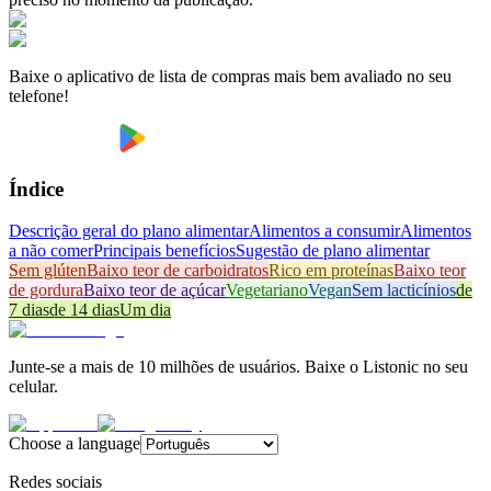
Baixe o aplicativo de lista de compras mais bem avaliado no seu
telefone!
Índice
Descrição geral do plano alimentar
Alimentos a consumir
Alimentos
a não comer
Principais benefícios
Sugestão de plano alimentar
Sem glúten
Baixo teor de carboidratos
Rico em proteínas
Baixo teor
de gordura
Baixo teor de açúcar
Vegetariano
Vegan
Sem lacticínios
de
7 dias
de 14 dias
Um dia
Junte-se a mais de 10 milhões de usuários. Baixe o Listonic no seu
celular.
Choose a language
Redes sociais