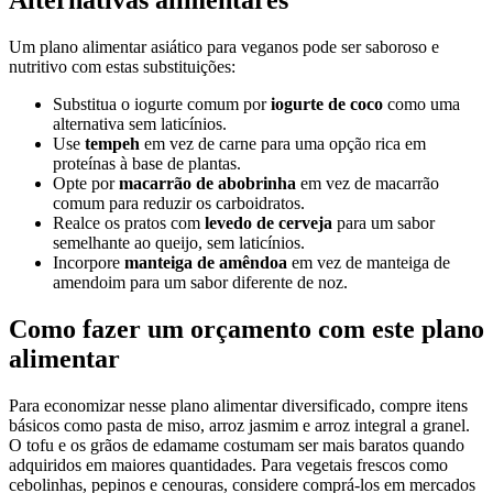
Alternativas alimentares
Um plano alimentar asiático para veganos pode ser saboroso e
nutritivo com estas substituições:
Substitua o iogurte comum por
iogurte de coco
como uma
alternativa sem laticínios.
Use
tempeh
em vez de carne para uma opção rica em
proteínas à base de plantas.
Opte por
macarrão de abobrinha
em vez de macarrão
comum para reduzir os carboidratos.
Realce os pratos com
levedo de cerveja
para um sabor
semelhante ao queijo, sem laticínios.
Incorpore
manteiga de amêndoa
em vez de manteiga de
amendoim para um sabor diferente de noz.
Como fazer um orçamento com este plano
alimentar
Para economizar nesse plano alimentar diversificado, compre itens
básicos como pasta de miso, arroz jasmim e arroz integral a granel.
O tofu e os grãos de edamame costumam ser mais baratos quando
adquiridos em maiores quantidades. Para vegetais frescos como
cebolinhas, pepinos e cenouras, considere comprá-los em mercados