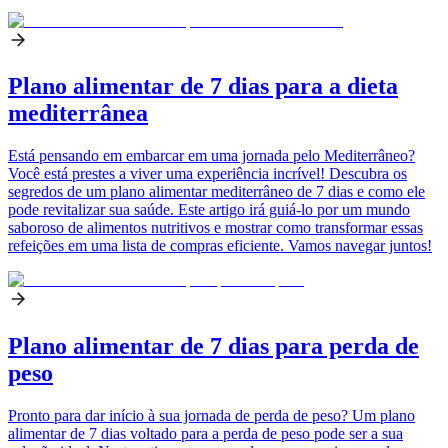
Plano alimentar de 7 dias para a dieta
mediterrânea
Está pensando em embarcar em uma jornada pelo Mediterrâneo?
Você está prestes a viver uma experiência incrível! Descubra os
segredos de um plano alimentar mediterrâneo de 7 dias e como ele
pode revitalizar sua saúde. Este artigo irá guiá-lo por um mundo
saboroso de alimentos nutritivos e mostrar como transformar essas
refeições em uma lista de compras eficiente. Vamos navegar juntos!
Plano alimentar de 7 dias para perda de
peso
Pronto para dar início à sua jornada de perda de peso? Um plano
alimentar de 7 dias voltado para a perda de peso pode ser a sua