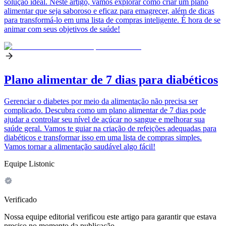
solução ideal. Neste artigo, vamos explorar como criar um plano
alimentar que seja saboroso e eficaz para emagrecer, além de dicas
para transformá-lo em uma lista de compras inteligente. É hora de se
animar com seus objetivos de saúde!
Plano alimentar de 7 dias para diabéticos
Gerenciar o diabetes por meio da alimentação não precisa ser
complicado. Descubra como um plano alimentar de 7 dias pode
ajudar a controlar seu nível de açúcar no sangue e melhorar sua
saúde geral. Vamos te guiar na criação de refeições adequadas para
diabéticos e transformar isso em uma lista de compras simples.
Vamos tornar a alimentação saudável algo fácil!
Equipe Listonic
Verificado
Nossa equipe editorial verificou este artigo para garantir que estava
preciso no momento da publicação.