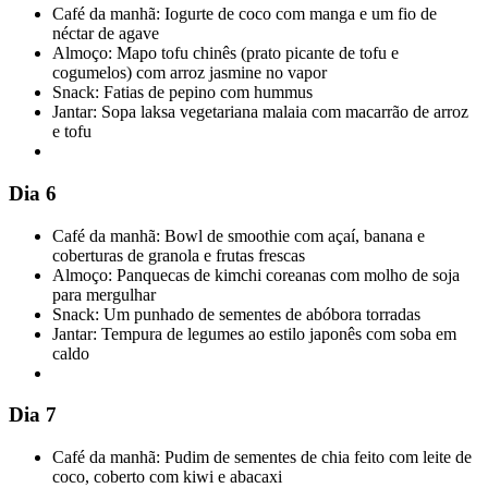
Café da manhã: Iogurte de coco com manga e um fio de
néctar de agave
Almoço: Mapo tofu chinês (prato picante de tofu e
cogumelos) com arroz jasmine no vapor
Snack: Fatias de pepino com hummus
Jantar: Sopa laksa vegetariana malaia com macarrão de arroz
e tofu
Dia 6
Café da manhã: Bowl de smoothie com açaí, banana e
coberturas de granola e frutas frescas
Almoço: Panquecas de kimchi coreanas com molho de soja
para mergulhar
Snack: Um punhado de sementes de abóbora torradas
Jantar: Tempura de legumes ao estilo japonês com soba em
caldo
Dia 7
Café da manhã: Pudim de sementes de chia feito com leite de
coco, coberto com kiwi e abacaxi