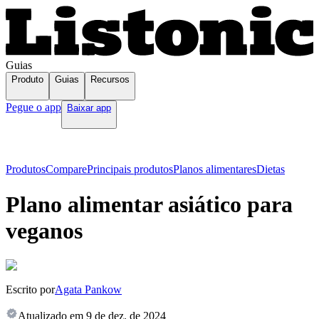
Guias
Produto
Guias
Recursos
Pegue o app
Baixar app
Produtos
Compare
Principais produtos
Planos alimentares
Dietas
Plano alimentar asiático para
veganos
Escrito por
Agata Pankow
Atualizado em
9 de dez. de 2024